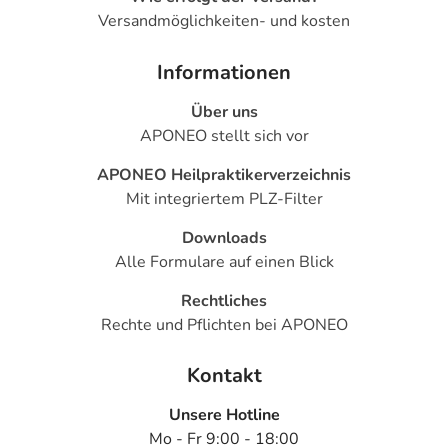
- Mundtrockenheit
Versandmöglichkeiten- und kosten
- Schlaflosigkeit
- Schläfrigkeit
Informationen
- Sonderbare (paradoxe) Reaktionen, wie:
Über uns
- Selbstmordgedanken
APONEO stellt sich vor
- Nervosität
- Sedierung
APONEO Heilpraktikerverzeichnis
- Ungewöhnliche Träume
Mit integriertem PLZ-Filter
- Missempfindungen
- Zittern
Downloads
- Erhöhte Muskelspannung
Alle Formulare auf einen Blick
- Bewegungsstörung mit blitzartigen, unfreiwilligen
Rechtliches
Muskelzuckungen (Myoklonus)
Rechte und Pflichten bei APONEO
- Emotionsloser Zustand mit Interessenlosigkeit
- Sinnestäuschung (Halluzination)
Kontakt
- Antriebssteigerung
- Sehstörungen, wie:
Unsere Hotline
- Verschwommenes Sehen
Mo - Fr 9:00 - 18:00