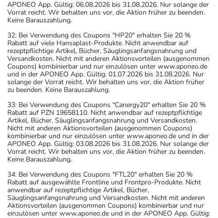
APONEO App. Gültig: 06.08.2026 bis 31.08.2026. Nur solange der
- Es kann Arzneimittel geben, mit denen
Vorrat reicht. Wir behalten uns vor, die Aktion früher zu beenden.
Wechselwirkungen auftreten. Sie sollten deswegen
Keine Barauszahlung.
generell vor der Behandlung mit einem neuen
32: Bei Verwendung des Coupons "HP20" erhalten Sie 20 %
Arzneimittel jedes andere, das Sie bereits anwenden,
Rabatt auf viele Hansaplast-Produkte. Nicht anwendbar auf
rezeptpflichtige Artikel, Bücher, Säuglingsanfangsnahrung und
dem Arzt oder Apotheker angeben. Das gilt auch für
Versandkosten. Nicht mit anderen Aktionsvorteilen (ausgenommen
Arzneimittel, die Sie selbst kaufen, nur gelegentlich
Coupons) kombinierbar und nur einzulösen unter www.aponeo.de
und in der APONEO App. Gültig: 01.07.2026 bis 31.08.2026. Nur
anwenden oder deren Anwendung schon einige Zeit
solange der Vorrat reicht. Wir behalten uns vor, die Aktion früher
zurückliegt.
zu beenden. Keine Barauszahlung.
- Alkoholgenuss soll während einer
Dauerbehandlung
33: Bei Verwendung des Coupons "Canergy20" erhalten Sie 20 %
möglichst vermieden werden. Gelegentlicher
Rabatt auf PZN 19658110. Nicht anwendbar auf rezeptpflichtige
Artikel, Bücher, Säuglingsanfangsnahrung und Versandkosten.
Alkoholkonsum in kleinen Mengen ist erlaubt, aber nicht
Nicht mit anderen Aktionsvorteilen (ausgenommen Coupons)
zusammen mit dem Medikament.
kombinierbar und nur einzulösen unter www.aponeo.de und in der
APONEO App. Gültig: 03.08.2026 bis 31.08.2026. Nur solange der
Bitte verwenden Sie dieses Arzneimittel nicht mehr nach
Vorrat reicht. Wir behalten uns vor, die Aktion früher zu beenden.
dem auf der Packung oder der Umverpackung
Keine Barauszahlung.
angegebenen Verfallsdatum. Das Verfallsdatum bezieht
34: Bei Verwendung des Coupons "FTL20" erhalten Sie 20 %
sich auf den letzten Tag des angegebenen Monats.
Rabatt auf ausgewählte Frontline und Frontpro-Produkte. Nicht
anwendbar auf rezeptpflichtige Artikel, Bücher,
Säuglingsanfangsnahrung und Versandkosten. Nicht mit anderen
Aktionsvorteilen (ausgenommen Coupons) kombinierbar und nur
einzulösen unter www.aponeo.de und in der APONEO App. Gültig: