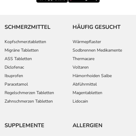
- Herzklopfen
- Ohnmachtsanfall
- Gähnen
- Störungen der Sexualfunktion
SCHMERZMITTEL
HÄUFIG GESUCHT
- Verlängerte Monatsblutung
- Schwierigkeiten beim Wasserlassen
Kopfschmerztabletten
Wärmepflaster
- Störungen beim Wasserlassen
Migräne Tabletten
Sodbrennen Medikamente
- Erhöhtes Cholesterin
ASS Tabletten
Thermacare
- Abweichende Leberfunktionswerte
Diclofenac
Voltaren
- Natriummangel
- Kraftlosigkeit bzw. Schwäche
Ibuprofen
Hämorrhoiden Salbe
Paracetamol
Abführmittel
Bemerken Sie eine Befindlichkeitsstörung oder
Regelschmerzen Tabletten
Magentabletten
Veränderung während der Behandlung, wenden Sie sich
Zahnschmerzen Tabletten
Lidocain
an Ihren Arzt oder Apotheker.
Für die Information an dieser Stelle werden vor allem
SUPPLEMENTE
ALLERGIEN
Nebenwirkungen berücksichtigt, die bei mindestens
einem von 1.000 behandelten Patienten auftreten.