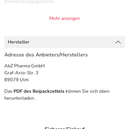
Anwendungsgebiete
- Depression, stark ausgeprägt
Mehr anzeigen
- Vorbeugung gegen ein Wiederauftreten einer
Depression
- Angststörung, bei sozialen Kontakten
- Angststörung, generalisiert
Hersteller
- Panikzustände
Adresse des Anbieters/Herstellers
Gegenanzeigen
AbZ Pharma GmbH
Was spricht gegen eine Anwendung?
Graf-Arco-Str. 3
89079 Ulm
Immer:
- Überempfindlichkeit gegen die Inhaltsstoffe
Das
PDF des Beipackzettels
können Sie sich oben
herunterladen.
Unter Umständen - sprechen Sie hierzu mit Ihrem Arzt
oder Apotheker:
- Bluthochdruck
- Niedriger Blutdruck