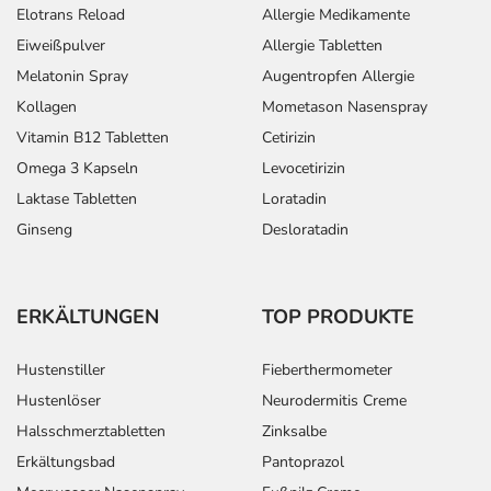
Elotrans Reload
Allergie Medikamente
Dosierung
Eiweißpulver
Allergie Tabletten
Melatonin Spray
Augentropfen Allergie
Text
Personen
Einzeldosis
Gesamtdosi
Kollagen
Mometason Nasenspray
Depression und
Erwachsene
1 Kapsel
1-mal täglich
Vitamin B12 Tabletten
Cetirizin
Vorbeugung gegen
Omega 3 Kapseln
Levocetirizin
ein Wiederauftreten
Laktase Tabletten
Loratadin
einer Depression -
Behandlungsbeginn:
Ginseng
Desloratadin
Depression und
Erwachsene
2 Kapseln
1-mal täglich
Vorbeugung gegen
ein Wiederauftreten
ERKÄLTUNGEN
TOP PRODUKTE
einer Depression -
Folgebehandlung:
Hustenstiller
Fieberthermometer
Angststörung, bei
Erwachsene
1 Kapsel
1-mal täglich
Hustenlöser
Neurodermitis Creme
sozialen Kontakten
Halsschmerztabletten
Zinksalbe
und Angststörung,
Erkältungsbad
Pantoprazol
generalisiert -
Behandlungsbeginn: