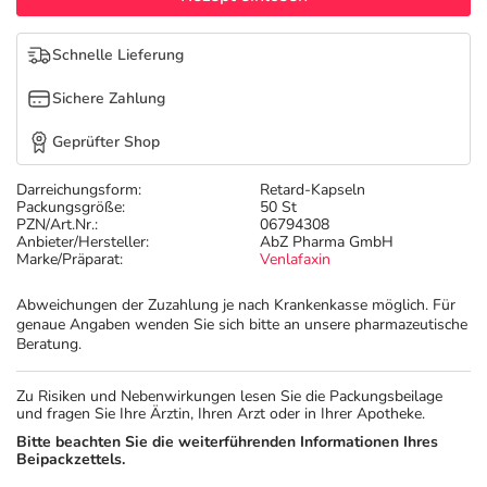
Refluthin, Lasea & Carmenthin Deals
Sport & Fitness
Täglich gut versorgt
Schnelle Lieferung
Salus Deals
Tierapotheke
Sichere Zahlung
Vitamine & Mineralstoffe
Geprüfter Shop
Darreichungsform:
Retard-Kapseln
Marken
Packungsgröße:
50 St
PZN/Art.Nr.:
06794308
Anbieter/Hersteller:
AbZ Pharma GmbH
Marke/Präparat:
Venlafaxin
Abweichungen der Zuzahlung je nach Krankenkasse möglich. Für
genaue Angaben wenden Sie sich bitte an unsere pharmazeutische
Beratung.
Zu Risiken und Nebenwirkungen lesen Sie die Packungsbeilage
und fragen Sie Ihre Ärztin, Ihren Arzt oder in Ihrer Apotheke.
Bitte beachten Sie die weiterführenden Informationen Ihres
Beipackzettels.