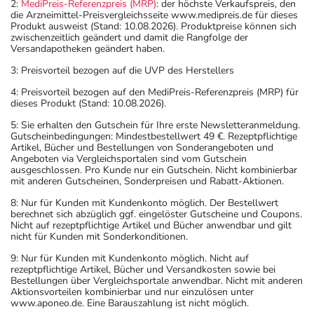
2:
MediPreis-Referenzpreis (MRP)
: der höchste Verkaufspreis, den
(z.B. 1 Glas Wasser) ein.
die Arzneimittel-Preisvergleichsseite www.medipreis.de für dieses
Produkt ausweist (Stand: 10.08.2026). Produktpreise können sich
zwischenzeitlich geändert und damit die Rangfolge der
Dauer der Anwendung?
Versandapotheken geändert haben.
Die Anwendungsdauer richtet sich nach Art der
3: Preisvorteil bezogen auf die UVP des Herstellers
Beschwerde und/oder Dauer der Erkrankung und wird
4: Preisvorteil bezogen auf den MediPreis-Referenzpreis (MRP) für
deshalb nur von Ihrem Arzt bestimmt.
dieses Produkt (Stand: 10.08.2026).
5: Sie erhalten den Gutschein für Ihre erste Newsletteranmeldung.
Überdosierung?
Gutscheinbedingungen: Mindestbestellwert 49 €. Rezeptpflichtige
Es kann zu einer Vielzahl von
Artikel, Bücher und Bestellungen von Sonderangeboten und
Angeboten via Vergleichsportalen sind vom Gutschein
Überdosierungserscheinungen kommen, unter anderem
ausgeschlossen. Pro Kunde nur ein Gutschein. Nicht kombinierbar
zu Erbrechen, Schläfrigkeit, Schwindel, Krämpfen,
mit anderen Gutscheinen, Sonderpreisen und Rabatt-Aktionen.
Pupillenerweiterung, Pulsbeschleunigung,
8: Nur für Kunden mit Kundenkonto möglich. Der Bestellwert
Pulserniedrigung und niedrigem Blutdruck. Setzen Sie
berechnet sich abzüglich ggf. eingelöster Gutscheine und Coupons.
Nicht auf rezeptpflichtige Artikel und Bücher anwendbar und gilt
sich bei dem Verdacht auf eine Überdosierung umgehend
nicht für Kunden mit Sonderkonditionen.
mit einem Arzt in Verbindung.
9: Nur für Kunden mit Kundenkonto möglich. Nicht auf
rezeptpflichtige Artikel, Bücher und Versandkosten sowie bei
Einnahme vergessen?
Bestellungen über Vergleichsportale anwendbar. Nicht mit anderen
Aktionsvorteilen kombinierbar und nur einzulösen unter
Setzen Sie die Einnahme zum nächsten vorgeschriebenen
www.aponeo.de. Eine Barauszahlung ist nicht möglich.