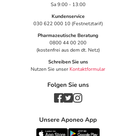
- Störung der Nah- und Ferneinstellung des Auges
Sa 9:00 - 13:00
(Akkommodation)
- Geschmacksverzerrung (Dysgeusie)
Kundenservice
- Ohrengeräusche (Tinnitus)
030 622 000 10 (Festnetztarif)
- Schwitzen (Hyperhidrose) durch Medikamente
Pharmazeutische Beratung
- Überempfindlichkeitsreaktionen der Haut, wie:
0800 44 00 200
- Hautausschlag
(kostenfrei aus dem dt. Netz)
- Haarausfall mit Glatzenbildung (Alopezie)
- Erhöhte Lichtempfindlichkeit der Haut
Schreiben Sie uns
- Fleckenartige Hautblutung (Ekchymose)
Nutzen Sie unser
Kontaktformular
- Blutdruckanstieg
- Niedriger Blutdruck (Hypotonie)
Folgen Sie uns
- Blutdruckabfall durch Aufstehen (orthostatische
Hypotonie)
- Gefäßerweiterung (Vasodilatation)
- Flüchtige, spontan auftretende Hautrötung mit
Hitzegefühl, vor allem im Gesicht (Flush)
Unsere Aponeo App
- Herzrhythmusstörungen
- Beschleunigter Puls (Tachykardie)