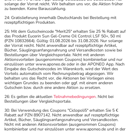
bestimmungsgemäßem Gebrauch beeinträchtigt sein.
solange der Vorrat reicht. Wir behalten uns vor, die Aktion früher
Achten Sie vor allem darauf, wenn Sie am Straßenverkehr
zu beenden. Keine Barauszahlung.
teilnehmen oder Maschinen (auch im Haushalt) bedienen,
24: Gratislieferung innerhalb Deutschlands bei Bestellung mit
mit denen Sie sich verletzen können.
rezeptpflichtigen Produkten.
- Vorsicht: Vermeiden Sie die Einnahme von Alkohol.
25: Mit dem Gutscheincode "Merit25" erhalten Sie 25 % Rabatt auf
das Produkt Eucerin Sun Gel-Creme Oil Control LSF 50+, 50 ml
- Vorsicht: Patienten mit Engwinkelglaukom haben ein
(PZN 10832664). Gültig: 01.08.2026 bis 31.08.2026. Nur solange
erhöhtes Risiko - besonderes im akuten Anfall.
der Vorrat reicht. Nicht anwendbar auf rezeptpflichtige Artikel,
Bücher, Säuglingsanfangsnahrung und Versandkosten sowie bei
- Durch plötzliches Absetzen können Probleme oder
Bestellungen über Vergleichsportale. Nicht mit anderen
Beschwerden auftreten. Deshalb sollte die Behandlung
Aktionsvorteilen (ausgenommen Coupons) kombinierbar und nur
einzulösen unter www.aponeo.de oder in der APONEO App. Nach
langsam, das heißt mit einem schrittweisen
Eingabe des Gutscheincodes im Warenkorb, wird der Wert des
Ausschleichen der Dosis, beendet werden. Lassen Sie
Vorteils automatisch vom Rechnungsbetrag abgezogen. Wir
behalten uns das Recht vor, die Aktionen bei Vorliegen eines
sich dazu am besten von Ihrem Arzt oder Apotheker
wichtigen Grundes zu beenden oder ggf. mit einem anderen
beraten.
Gutschein bzw. durch eine andere Aktion zu ersetzen.
- Vorsicht bei Allergie gegen Propylenglykol und ähnliche
26: Es gelten die aktuellen
Teilnahmebedingungen
. Nicht bei
Stoffe!
Bestellungen über Vergleichsportale.
- Vorsicht bei Allergie gegen Natriumlaurylsulfat und
30: Bei Verwendung des Coupons "Ciclopoli5" erhalten Sie 5 €
ähnliche Stoffe!
Rabatt auf PZN 8907142. Nicht anwendbar auf rezeptpflichtige
Artikel, Bücher, Säuglingsanfangsnahrung und Versandkosten.
- Vorsicht bei Alpha-Gal-Allergie (Allergie gegen rotes
Nicht mit anderen Aktionsvorteilen (ausgenommen Coupons)
Fleisch)!
kombinierbar und nur einzulösen unter www.aponeo.de und in der