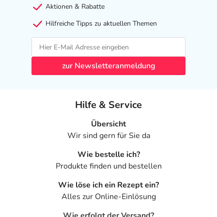
Apotheker. Der therapeutische Nutzen kann höher sein,
Aktionen & Rabatte
als das Risiko, das die Anwendung bei einer
Gegenanzeige in sich birgt.
Hilfreiche Tipps zu aktuellen Themen
Nebenwirkungen
Welche unerwünschten Wirkungen können auftreten?
zur Newsletteranmeldung
- Magen-Darm-Beschwerden, wie:
- Übelkeit
Hilfe & Service
- Erbrechen
- Verstopfung
Übersicht
- Durchfall durch Arzneimittel
Wir sind gern für Sie da
- Appetitlosigkeit
Wie bestelle ich?
- Appetitsteigerung
Produkte finden und bestellen
- Gewichtszunahme
- Gewichtsabnahme
Wie löse ich ein Rezept ein?
- Zähneknirschen
Alles zur Online-Einlösung
- Kopfschmerzen
- Schwindelgefühl
Wie erfolgt der Versand?