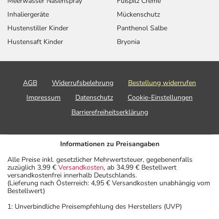
Meerwasser Nasenspray
Fußpilz Creme
Inhaliergeräte
Mückenschutz
Angststörung, bei
Erwachsene
2 Kapseln
1-mal täglich
Hustenstiller Kinder
Panthenol Salbe
sozialen Kontakten
und Angststörung,
Hustensaft Kinder
Bryonia
generalisiert -
Folgebehandlung:
Panikzustände -
Erwachsene
1 Kapsel
1-mal täglich
AGB
Widerrufsbelehrung
Bestellung widerrufen
Folgebehandlung:
Impressum
Datenschutz
Cookie-Einstellungen
Barrierefreiheitserklärung
Informationen zu Preisangaben
Anwendungshinweise
Alle Preise inkl. gesetzlicher Mehrwertsteuer, gegebenenfalls
zuzüglich 3,99 €
Versandkosten
, ab 34,99 € Bestellwert
Die Gesamtdosis sollte nicht ohne Rücksprache mit
versandkostenfrei innerhalb Deutschlands.
einem Arzt oder Apotheker überschritten werden.
(Lieferung nach Österreich: 4,95 € Versandkosten unabhängig vom
Bestellwert)
Art der Anwendung?
1: Unverbindliche Preisempfehlung des Herstellers (UVP)
Nehmen Sie das Arzneimittel im Ganzen mit Flüssigkeit