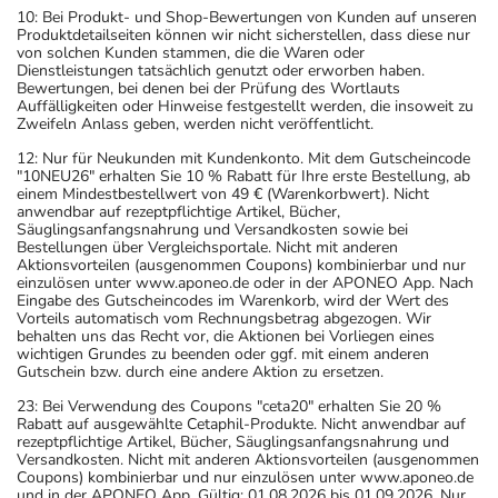
Zeitpunkt ganz normal (also nicht mit der doppelten
10: Bei Produkt- und Shop-Bewertungen von Kunden auf unseren
Menge) fort.
Produktdetailseiten können wir nicht sicherstellen, dass diese nur
von solchen Kunden stammen, die die Waren oder
Dienstleistungen tatsächlich genutzt oder erworben haben.
Generell gilt: Achten Sie vor allem bei Säuglingen,
Bewertungen, bei denen bei der Prüfung des Wortlauts
Kleinkindern und älteren Menschen auf eine
Auffälligkeiten oder Hinweise festgestellt werden, die insoweit zu
Zweifeln Anlass geben, werden nicht veröffentlicht.
gewissenhafte Dosierung. Im Zweifelsfalle fragen Sie
12: Nur für Neukunden mit Kundenkonto. Mit dem Gutscheincode
Ihren Arzt oder Apotheker nach etwaigen Auswirkungen
"10NEU26" erhalten Sie 10 % Rabatt für Ihre erste Bestellung, ab
oder Vorsichtsmaßnahmen.
einem Mindestbestellwert von 49 € (Warenkorbwert). Nicht
anwendbar auf rezeptpflichtige Artikel, Bücher,
Säuglingsanfangsnahrung und Versandkosten sowie bei
Eine vom Arzt verordnete Dosierung kann von den
Bestellungen über Vergleichsportale. Nicht mit anderen
Aktionsvorteilen (ausgenommen Coupons) kombinierbar und nur
Angaben der Packungsbeilage abweichen. Da der Arzt sie
einzulösen unter www.aponeo.de oder in der APONEO App. Nach
individuell abstimmt, sollten Sie das Arzneimittel daher
Eingabe des Gutscheincodes im Warenkorb, wird der Wert des
Vorteils automatisch vom Rechnungsbetrag abgezogen. Wir
nach seinen Anweisungen anwenden.
behalten uns das Recht vor, die Aktionen bei Vorliegen eines
wichtigen Grundes zu beenden oder ggf. mit einem anderen
Aufbewahrung
Gutschein bzw. durch eine andere Aktion zu ersetzen.
Wichtige Hinweise
23: Bei Verwendung des Coupons "ceta20" erhalten Sie 20 %
Rabatt auf ausgewählte Cetaphil-Produkte. Nicht anwendbar auf
rezeptpflichtige Artikel, Bücher, Säuglingsanfangsnahrung und
Was sollten Sie beachten?
Versandkosten. Nicht mit anderen Aktionsvorteilen (ausgenommen
- Vorsicht: Das Reaktionsvermögen kann auch bei
Coupons) kombinierbar und nur einzulösen unter www.aponeo.de
und in der APONEO App. Gültig: 01.08.2026 bis 01.09.2026. Nur