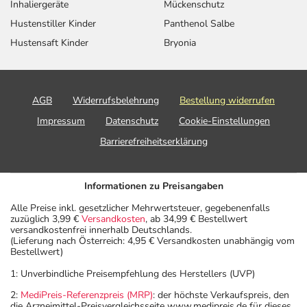
ein Wiederauftreten
Inhaliergeräte
Mückenschutz
einer Depression -
Hustenstiller Kinder
Panthenol Salbe
Folgebehandlung:
Hustensaft Kinder
Bryonia
Angststörung, bei
Erwachsene
2 Kapseln
1-mal täglich
sozialen Kontakten
und Angststörung,
AGB
Widerrufsbelehrung
Bestellung widerrufen
generalisiert -
Behandlungsbeginn:
Impressum
Datenschutz
Cookie-Einstellungen
Angststörung, bei
Erwachsene
4 Kapseln
1-mal täglich
Barrierefreiheitserklärung
sozialen Kontakten
und Angststörung,
generalisiert -
Informationen zu Preisangaben
Folgebehandlung:
Alle Preise inkl. gesetzlicher Mehrwertsteuer, gegebenenfalls
zuzüglich 3,99 €
Versandkosten
, ab 34,99 € Bestellwert
Panikzustände -
Erwachsene
1 Kapsel
1-mal täglich
versandkostenfrei innerhalb Deutschlands.
Behandlungsbeginn:
(Lieferung nach Österreich: 4,95 € Versandkosten unabhängig vom
Bestellwert)
1: Unverbindliche Preisempfehlung des Herstellers (UVP)
2:
MediPreis-Referenzpreis (MRP)
: der höchste Verkaufspreis, den
die Arzneimittel-Preisvergleichsseite www.medipreis.de für dieses