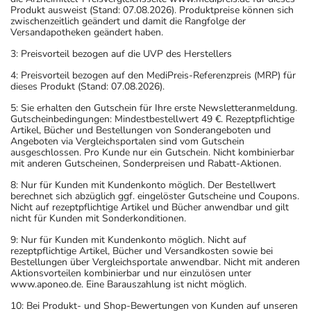
Panikzustände -
Erwachsene
2 Kapseln
1-mal täglich
Produkt ausweist (Stand: 07.08.2026). Produktpreise können sich
Folgebehandlung:
zwischenzeitlich geändert und damit die Rangfolge der
Versandapotheken geändert haben.
3: Preisvorteil bezogen auf die UVP des Herstellers
4: Preisvorteil bezogen auf den MediPreis-Referenzpreis (MRP) für
dieses Produkt (Stand: 07.08.2026).
Anwendungshinweise
5: Sie erhalten den Gutschein für Ihre erste Newsletteranmeldung.
Gutscheinbedingungen: Mindestbestellwert 49 €. Rezeptpflichtige
Die Gesamtdosis sollte nicht ohne Rücksprache mit
Artikel, Bücher und Bestellungen von Sonderangeboten und
Angeboten via Vergleichsportalen sind vom Gutschein
einem Arzt oder Apotheker überschritten werden.
ausgeschlossen. Pro Kunde nur ein Gutschein. Nicht kombinierbar
mit anderen Gutscheinen, Sonderpreisen und Rabatt-Aktionen.
Art der Anwendung?
8: Nur für Kunden mit Kundenkonto möglich. Der Bestellwert
Nehmen Sie das Arzneimittel im Ganzen mit Flüssigkeit
berechnet sich abzüglich ggf. eingelöster Gutscheine und Coupons.
Nicht auf rezeptpflichtige Artikel und Bücher anwendbar und gilt
(z.B. 1 Glas Wasser) ein. Das Arzneimittel darf nicht
nicht für Kunden mit Sonderkonditionen.
geteilt, zerdrückt, zerkaut oder aufgelöst werden.
9: Nur für Kunden mit Kundenkonto möglich. Nicht auf
rezeptpflichtige Artikel, Bücher und Versandkosten sowie bei
Bestellungen über Vergleichsportale anwendbar. Nicht mit anderen
Dauer der Anwendung?
Aktionsvorteilen kombinierbar und nur einzulösen unter
Die Anwendungsdauer richtet sich nach Art der
www.aponeo.de. Eine Barauszahlung ist nicht möglich.
Beschwerde und/oder Dauer der Erkrankung und wird
10: Bei Produkt- und Shop-Bewertungen von Kunden auf unseren