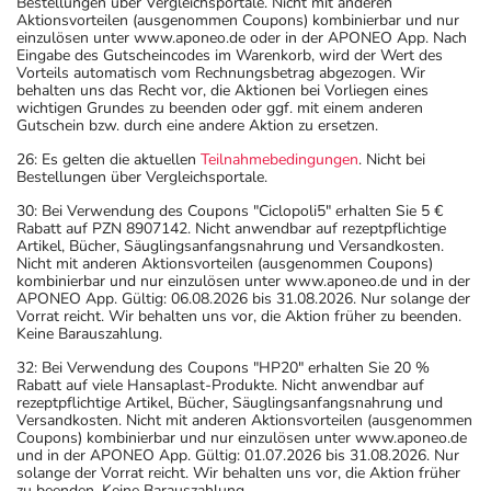
Bestellungen über Vergleichsportale. Nicht mit anderen
teilnehmen oder Maschinen (auch im Haushalt) bedienen,
Aktionsvorteilen (ausgenommen Coupons) kombinierbar und nur
einzulösen unter www.aponeo.de oder in der APONEO App. Nach
mit denen Sie sich verletzen können.
Eingabe des Gutscheincodes im Warenkorb, wird der Wert des
- Vorsicht: Vermeiden Sie die Einnahme von Alkohol.
Vorteils automatisch vom Rechnungsbetrag abgezogen. Wir
behalten uns das Recht vor, die Aktionen bei Vorliegen eines
- Vorsicht: Patienten mit Engwinkelglaukom haben ein
wichtigen Grundes zu beenden oder ggf. mit einem anderen
erhöhtes Risiko - besonderes im akuten Anfall.
Gutschein bzw. durch eine andere Aktion zu ersetzen.
- Durch plötzliches Absetzen können Probleme oder
26: Es gelten die aktuellen
Teilnahmebedingungen
. Nicht bei
Beschwerden auftreten. Deshalb sollte die Behandlung
Bestellungen über Vergleichsportale.
langsam, das heißt mit einem schrittweisen
30: Bei Verwendung des Coupons "Ciclopoli5" erhalten Sie 5 €
Ausschleichen der Dosis, beendet werden. Lassen Sie
Rabatt auf PZN 8907142. Nicht anwendbar auf rezeptpflichtige
Artikel, Bücher, Säuglingsanfangsnahrung und Versandkosten.
sich dazu am besten von Ihrem Arzt oder Apotheker
Nicht mit anderen Aktionsvorteilen (ausgenommen Coupons)
beraten.
kombinierbar und nur einzulösen unter www.aponeo.de und in der
APONEO App. Gültig: 06.08.2026 bis 31.08.2026. Nur solange der
- Vorsicht bei Allergie gegen Maisstärke!
Vorrat reicht. Wir behalten uns vor, die Aktion früher zu beenden.
- Vorsicht bei Allergie gegen Propylenglykol und ähnliche
Keine Barauszahlung.
Stoffe!
32: Bei Verwendung des Coupons "HP20" erhalten Sie 20 %
- Vorsicht bei Alpha-Gal-Allergie (Allergie gegen rotes
Rabatt auf viele Hansaplast-Produkte. Nicht anwendbar auf
rezeptpflichtige Artikel, Bücher, Säuglingsanfangsnahrung und
Fleisch)!
Versandkosten. Nicht mit anderen Aktionsvorteilen (ausgenommen
- Vorsicht bei einer Unverträglichkeit gegenüber
Coupons) kombinierbar und nur einzulösen unter www.aponeo.de
und in der APONEO App. Gültig: 01.07.2026 bis 31.08.2026. Nur
Saccharose. Wenn Sie eine Diabetes-Diät einhalten
solange der Vorrat reicht. Wir behalten uns vor, die Aktion früher
zu beenden. Keine Barauszahlung.