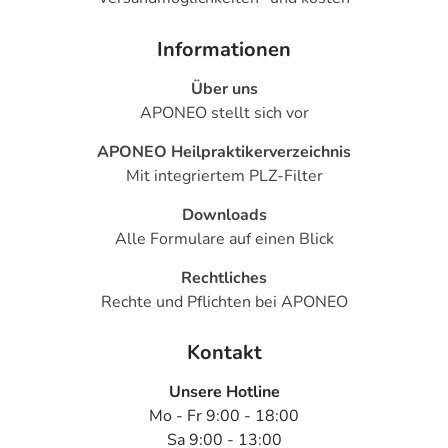
- Schlaflosigkeit
- Schläfrigkeit
Informationen
- Sonderbare (paradoxe) Reaktionen, wie:
Über uns
- Selbstmordgedanken
APONEO stellt sich vor
- Nervosität
- Sedierung
APONEO Heilpraktikerverzeichnis
- Ungewöhnliche Träume
Mit integriertem PLZ-Filter
- Missempfindungen
- Zittern
Downloads
- Erhöhte Muskelspannung
Alle Formulare auf einen Blick
- Bewegungsstörung mit blitzartigen, unfreiwilligen
Rechtliches
Muskelzuckungen (Myoklonus)
Rechte und Pflichten bei APONEO
- Emotionsloser Zustand mit Interessenlosigkeit
- Sinnestäuschung (Halluzination)
Kontakt
- Antriebssteigerung
- Sehstörungen, wie:
Unsere Hotline
- Verschwommenes Sehen
Mo - Fr 9:00 - 18:00
- Störung der Nah- und Ferneinstellung des Auges
Sa 9:00 - 13:00