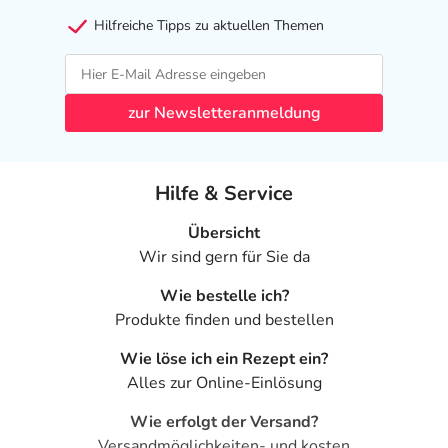
als das Risiko, das die Anwendung bei einer
Gegenanzeige in sich birgt.
Hilfreiche Tipps zu aktuellen Themen
Nebenwirkungen
Welche unerwünschten Wirkungen können auftreten?
zur Newsletteranmeldung
- Magen-Darm-Beschwerden, wie:
- Übelkeit
Hilfe & Service
- Erbrechen
- Verstopfung
Übersicht
- Durchfall durch Arzneimittel
Wir sind gern für Sie da
- Appetitlosigkeit
Wie bestelle ich?
- Appetitsteigerung
Produkte finden und bestellen
- Gewichtszunahme
- Gewichtsabnahme
Wie löse ich ein Rezept ein?
- Zähneknirschen
Alles zur Online-Einlösung
- Kopfschmerzen
- Schwindelgefühl
Wie erfolgt der Versand?
- Mundtrockenheit
Versandmöglichkeiten- und kosten