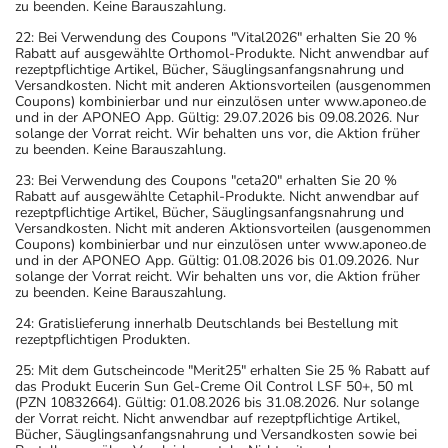
zu beenden. Keine Barauszahlung.
Ihren Arzt oder Apotheker nach etwaigen Auswirkungen
oder Vorsichtsmaßnahmen.
22: Bei Verwendung des Coupons "Vital2026" erhalten Sie 20 %
Rabatt auf ausgewählte Orthomol-Produkte. Nicht anwendbar auf
rezeptpflichtige Artikel, Bücher, Säuglingsanfangsnahrung und
Eine vom Arzt verordnete Dosierung kann von den
Versandkosten. Nicht mit anderen Aktionsvorteilen (ausgenommen
Coupons) kombinierbar und nur einzulösen unter www.aponeo.de
Angaben der Packungsbeilage abweichen. Da der Arzt sie
und in der APONEO App. Gültig: 29.07.2026 bis 09.08.2026. Nur
individuell abstimmt, sollten Sie das Arzneimittel daher
solange der Vorrat reicht. Wir behalten uns vor, die Aktion früher
zu beenden. Keine Barauszahlung.
nach seinen Anweisungen anwenden.
23: Bei Verwendung des Coupons "ceta20" erhalten Sie 20 %
Aufbewahrung
Rabatt auf ausgewählte Cetaphil-Produkte. Nicht anwendbar auf
rezeptpflichtige Artikel, Bücher, Säuglingsanfangsnahrung und
Versandkosten. Nicht mit anderen Aktionsvorteilen (ausgenommen
Aufbewahrung
Coupons) kombinierbar und nur einzulösen unter www.aponeo.de
und in der APONEO App. Gültig: 01.08.2026 bis 01.09.2026. Nur
solange der Vorrat reicht. Wir behalten uns vor, die Aktion früher
Das Arzneimittel muss vor Hitze geschützt aufbewahrt
zu beenden. Keine Barauszahlung.
werden.
24: Gratislieferung innerhalb Deutschlands bei Bestellung mit
Wichtige Hinweise
rezeptpflichtigen Produkten.
Was sollten Sie beachten?
25: Mit dem Gutscheincode "Merit25" erhalten Sie 25 % Rabatt auf
das Produkt Eucerin Sun Gel-Creme Oil Control LSF 50+, 50 ml
- Vorsicht: Das Reaktionsvermögen kann auch bei
(PZN 10832664). Gültig: 01.08.2026 bis 31.08.2026. Nur solange
bestimmungsgemäßem Gebrauch beeinträchtigt sein.
der Vorrat reicht. Nicht anwendbar auf rezeptpflichtige Artikel,
Bücher, Säuglingsanfangsnahrung und Versandkosten sowie bei
Achten Sie vor allem darauf, wenn Sie am Straßenverkehr