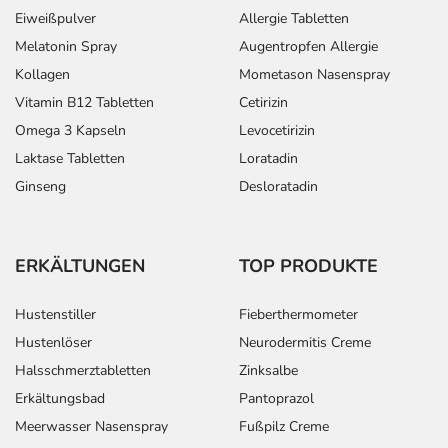
Bemerken Sie eine Befindlichkeitsstörung oder
Eiweißpulver
Allergie Tabletten
Veränderung während der Behandlung, wenden Sie sich
Melatonin Spray
Augentropfen Allergie
an Ihren Arzt oder Apotheker.
Kollagen
Mometason Nasenspray
Vitamin B12 Tabletten
Cetirizin
Für die Information an dieser Stelle werden vor allem
Omega 3 Kapseln
Levocetirizin
Nebenwirkungen berücksichtigt, die bei mindestens
Laktase Tabletten
Loratadin
einem von 1.000 behandelten Patienten auftreten.
Ginseng
Desloratadin
Dosierung
Text
Personen
Einzeldosis
Gesamtdosi
ERKÄLTUNGEN
TOP PRODUKTE
Depression und
Erwachsene
2 Kapseln
1-mal täglich
Vorbeugung gegen
Hustenstiller
Fieberthermometer
ein Wiederauftreten
Hustenlöser
Neurodermitis Creme
einer Depression -
Halsschmerztabletten
Zinksalbe
Behandlungsbeginn:
Erkältungsbad
Pantoprazol
Depression und
Erwachsene
4 Kapseln
1-mal täglich
Meerwasser Nasenspray
Fußpilz Creme
Vorbeugung gegen