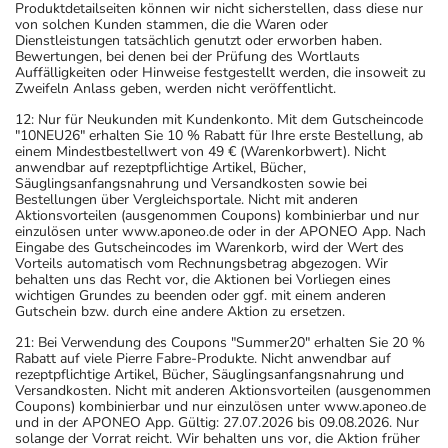
deshalb nur von Ihrem Arzt bestimmt.
Produktdetailseiten können wir nicht sicherstellen, dass diese nur
von solchen Kunden stammen, die die Waren oder
Dienstleistungen tatsächlich genutzt oder erworben haben.
Überdosierung?
Bewertungen, bei denen bei der Prüfung des Wortlauts
Auffälligkeiten oder Hinweise festgestellt werden, die insoweit zu
Es kann zu einer Vielzahl von
Zweifeln Anlass geben, werden nicht veröffentlicht.
Überdosierungserscheinungen kommen, unter anderem
12: Nur für Neukunden mit Kundenkonto. Mit dem Gutscheincode
zu Erbrechen, Schläfrigkeit, Schwindel, Krämpfen,
"10NEU26" erhalten Sie 10 % Rabatt für Ihre erste Bestellung, ab
Pupillenerweiterung, Pulsbeschleunigung,
einem Mindestbestellwert von 49 € (Warenkorbwert). Nicht
anwendbar auf rezeptpflichtige Artikel, Bücher,
Pulserniedrigung und niedrigem Blutdruck. Setzen Sie
Säuglingsanfangsnahrung und Versandkosten sowie bei
sich bei dem Verdacht auf eine Überdosierung umgehend
Bestellungen über Vergleichsportale. Nicht mit anderen
Aktionsvorteilen (ausgenommen Coupons) kombinierbar und nur
mit einem Arzt in Verbindung.
einzulösen unter www.aponeo.de oder in der APONEO App. Nach
Eingabe des Gutscheincodes im Warenkorb, wird der Wert des
Vorteils automatisch vom Rechnungsbetrag abgezogen. Wir
Einnahme vergessen?
behalten uns das Recht vor, die Aktionen bei Vorliegen eines
Setzen Sie die Einnahme zum nächsten vorgeschriebenen
wichtigen Grundes zu beenden oder ggf. mit einem anderen
Gutschein bzw. durch eine andere Aktion zu ersetzen.
Zeitpunkt ganz normal (also nicht mit der doppelten
Menge) fort.
21: Bei Verwendung des Coupons "Summer20" erhalten Sie 20 %
Rabatt auf viele Pierre Fabre-Produkte. Nicht anwendbar auf
rezeptpflichtige Artikel, Bücher, Säuglingsanfangsnahrung und
Generell gilt: Achten Sie vor allem bei Säuglingen,
Versandkosten. Nicht mit anderen Aktionsvorteilen (ausgenommen
Coupons) kombinierbar und nur einzulösen unter www.aponeo.de
Kleinkindern und älteren Menschen auf eine
und in der APONEO App. Gültig: 27.07.2026 bis 09.08.2026. Nur
gewissenhafte Dosierung. Im Zweifelsfalle fragen Sie
solange der Vorrat reicht. Wir behalten uns vor, die Aktion früher