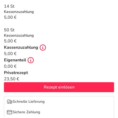
Refluthin, Lasea & Carmenthin Deals
Sport & Fitness
Täglich gut versorgt
14 St
Kassenzuzahlung
Salus Deals
Tierapotheke
5,00 €
50 St
Vitamine & Mineralstoffe
Kassenzuzahlung
5,00 €
Marken
Kassenzuzahlung
5,00 €
Eigenanteil
0,00 €
Privatrezept
23,50 €
Rezept einlösen
Schnelle Lieferung
Sichere Zahlung