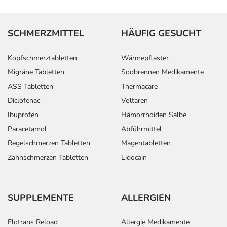
- Ohnmachtsanfall
- Gähnen
- Störungen der Sexualfunktion
SCHMERZMITTEL
HÄUFIG GESUCHT
- Verlängerte Monatsblutung
- Schwierigkeiten beim Wasserlassen
Kopfschmerztabletten
Wärmepflaster
- Störungen beim Wasserlassen
Migräne Tabletten
Sodbrennen Medikamente
- Erhöhtes Cholesterin
ASS Tabletten
Thermacare
- Abweichende Leberfunktionswerte
Diclofenac
Voltaren
- Natriummangel
- Kraftlosigkeit bzw. Schwäche
Ibuprofen
Hämorrhoiden Salbe
- Kurzatmigkeit (Dyspnoe)
Paracetamol
Abführmittel
- Juckreiz (Pruritus)
Regelschmerzen Tabletten
Magentabletten
- Müdigkeit
Zahnschmerzen Tabletten
Lidocain
- Schüttelfrost
- Antriebssteigerung
- Gestörter Samenerguss
SUPPLEMENTE
ALLERGIEN
- Gestörtes Anschwellen des männlichen Gliedes
(erektile Dysfunktion)
Elotrans Reload
Allergie Medikamente