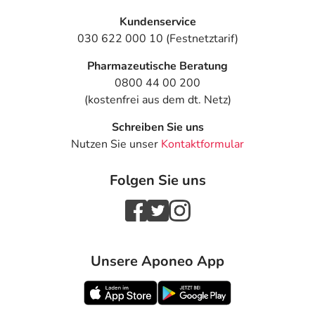
(Akkommodation)
- Geschmacksverzerrung (Dysgeusie)
Kundenservice
- Ohrengeräusche (Tinnitus)
030 622 000 10 (Festnetztarif)
- Schwitzen (Hyperhidrose) durch Medikamente
Pharmazeutische Beratung
- Überempfindlichkeitsreaktionen der Haut, wie:
0800 44 00 200
- Hautausschlag
(kostenfrei aus dem dt. Netz)
- Haarausfall mit Glatzenbildung (Alopezie)
- Erhöhte Lichtempfindlichkeit der Haut
Schreiben Sie uns
- Fleckenartige Hautblutung (Ekchymose)
Nutzen Sie unser
Kontaktformular
- Blutdruckanstieg
- Niedriger Blutdruck (Hypotonie)
Folgen Sie uns
- Blutdruckabfall durch Aufstehen (orthostatische
Hypotonie)
- Gefäßerweiterung (Vasodilatation)
- Flüchtige, spontan auftretende Hautrötung mit
Hitzegefühl, vor allem im Gesicht (Flush)
Unsere Aponeo App
- Herzrhythmusstörungen
- Beschleunigter Puls (Tachykardie)
- Herzklopfen