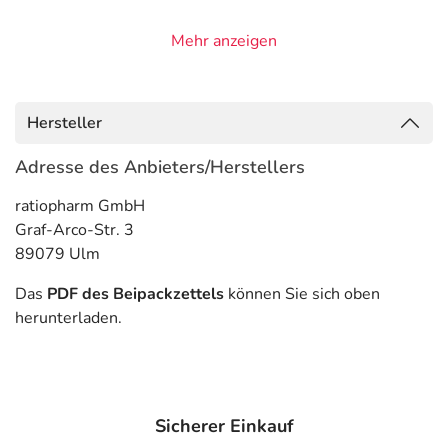
- Vorbeugung gegen ein Wiederauftreten einer
Mehr anzeigen
Depression
- Angststörung, bei sozialen Kontakten
- Angststörung, generalisiert
- Panikzustände
Hersteller
- Depression, stark ausgeprägt
Adresse des Anbieters/Herstellers
Gegenanzeigen
ratiopharm GmbH
Was spricht gegen eine Anwendung?
Graf-Arco-Str. 3
89079 Ulm
Immer:
- Überempfindlichkeit gegen die Inhaltsstoffe
Das
PDF des Beipackzettels
können Sie sich oben
herunterladen.
Unter Umständen - sprechen Sie hierzu mit Ihrem Arzt
oder Apotheker:
- Bluthochdruck
- Niedriger Blutdruck
Sicherer Einkauf
- Herzerkrankungen, wie z.B.: