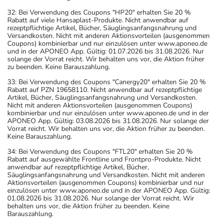
generell vor der Behandlung mit einem neuen
Arzneimittel jedes andere, das Sie bereits anwenden,
32: Bei Verwendung des Coupons "HP20" erhalten Sie 20 %
Rabatt auf viele Hansaplast-Produkte. Nicht anwendbar auf
dem Arzt oder Apotheker angeben. Das gilt auch für
rezeptpflichtige Artikel, Bücher, Säuglingsanfangsnahrung und
Arzneimittel, die Sie selbst kaufen, nur gelegentlich
Versandkosten. Nicht mit anderen Aktionsvorteilen (ausgenommen
Coupons) kombinierbar und nur einzulösen unter www.aponeo.de
anwenden oder deren Anwendung schon einige Zeit
und in der APONEO App. Gültig: 01.07.2026 bis 31.08.2026. Nur
zurückliegt.
solange der Vorrat reicht. Wir behalten uns vor, die Aktion früher
zu beenden. Keine Barauszahlung.
Bitte verwenden Sie dieses Arzneimittel nicht mehr nach
dem auf der Packung oder der Umverpackung
33: Bei Verwendung des Coupons "Canergy20" erhalten Sie 20 %
Rabatt auf PZN 19658110. Nicht anwendbar auf rezeptpflichtige
angegebenen Verfallsdatum. Das Verfallsdatum bezieht
Artikel, Bücher, Säuglingsanfangsnahrung und Versandkosten.
sich auf den letzten Tag des angegebenen Monats.
Nicht mit anderen Aktionsvorteilen (ausgenommen Coupons)
kombinierbar und nur einzulösen unter www.aponeo.de und in der
APONEO App. Gültig: 03.08.2026 bis 31.08.2026. Nur solange der
Vorrat reicht. Wir behalten uns vor, die Aktion früher zu beenden.
Keine Barauszahlung.
34: Bei Verwendung des Coupons "FTL20" erhalten Sie 20 %
Rabatt auf ausgewählte Frontline und Frontpro-Produkte. Nicht
anwendbar auf rezeptpflichtige Artikel, Bücher,
Säuglingsanfangsnahrung und Versandkosten. Nicht mit anderen
Aktionsvorteilen (ausgenommen Coupons) kombinierbar und nur
einzulösen unter www.aponeo.de und in der APONEO App. Gültig:
01.08.2026 bis 31.08.2026. Nur solange der Vorrat reicht. Wir
behalten uns vor, die Aktion früher zu beenden. Keine
Barauszahlung.