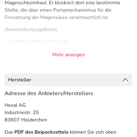
Magenschleimhaut. Er blockiert dort eine bestimmte
Stelle, die über einen Pumpmechanismus für die
Freisetzung der Magensäure verantwortlich ist.
Anwendungsgebiete
- Zwölffingerdarmgeschwüre
- Vorbeugung gegen ein Wiederauftreten von
Mehr anzeigen
Zwölffingerdarmgeschwüren
- Magengeschwür
- Vorbeugung gegen ein Wiederauftreten von
Magengeschwüren
Hersteller
- Geschwüre im Verdauungstrakt, verursacht durch
Medikamente, wie zum Beispiel durch bestimmte
Adresse des Anbieters/Herstellers
Schmerzmittel (nicht-steroidale Antiphlogistika)
Hexal AG
- Vorbeugung von Geschwüren im Verdauungstrakt,
Industriestr. 25
verursacht durch Medikamente, wie zum Beispiel durch
83607 Holzkirchen
bestimmte Schmerzmittel (nicht-steroidale
Antiphlogistika)
Das
PDF des Beipackzettels
können Sie sich oben
- Refluxösophagitis (Refluxkrankheit mit Entzündung der