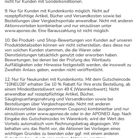
Menge) fort.
nicht für Kunden mit Sonderkonditionen.
9: Nur für Kunden mit Kundenkonto möglich. Nicht auf
Generell gilt: Achten Sie vor allem bei Säuglingen,
rezeptpflichtige Artikel, Bücher und Versandkosten sowie bei
Bestellungen über Vergleichsportale anwendbar. Nicht mit anderen
Kleinkindern und älteren Menschen auf eine
Aktionsvorteilen kombinierbar und nur einzulösen unter
gewissenhafte Dosierung. Im Zweifelsfalle fragen Sie
www.aponeo.de. Eine Barauszahlung ist nicht möglich.
Ihren Arzt oder Apotheker nach etwaigen Auswirkungen
10: Bei Produkt- und Shop-Bewertungen von Kunden auf unseren
oder Vorsichtsmaßnahmen.
Produktdetailseiten können wir nicht sicherstellen, dass diese nur
von solchen Kunden stammen, die die Waren oder
Dienstleistungen tatsächlich genutzt oder erworben haben.
Eine vom Arzt verordnete Dosierung kann von den
Bewertungen, bei denen bei der Prüfung des Wortlauts
Auffälligkeiten oder Hinweise festgestellt werden, die insoweit zu
Angaben der Packungsbeilage abweichen. Da der Arzt sie
Zweifeln Anlass geben, werden nicht veröffentlicht.
individuell abstimmt, sollten Sie das Arzneimittel daher
12: Nur für Neukunden mit Kundenkonto. Mit dem Gutscheincode
nach seinen Anweisungen anwenden.
"10NEU26" erhalten Sie 10 % Rabatt für Ihre erste Bestellung, ab
einem Mindestbestellwert von 49 € (Warenkorbwert). Nicht
Aufbewahrung
anwendbar auf rezeptpflichtige Artikel, Bücher,
Säuglingsanfangsnahrung und Versandkosten sowie bei
Bestellungen über Vergleichsportale. Nicht mit anderen
Aufbewahrung
Aktionsvorteilen (ausgenommen Coupons) kombinierbar und nur
einzulösen unter www.aponeo.de oder in der APONEO App. Nach
Eingabe des Gutscheincodes im Warenkorb, wird der Wert des
Lagerung vor Anbruch
Vorteils automatisch vom Rechnungsbetrag abgezogen. Wir
Das Arzneimittel muss
behalten uns das Recht vor, die Aktionen bei Vorliegen eines
wichtigen Grundes zu beenden oder ggf. mit einem anderen
- vor Hitze geschützt