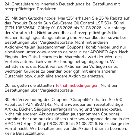
24: Gratislieferung innerhalb Deutschlands bei Bestellung mit
eine schwerwiegende Erkrankung hindeuten. Lassen Sie
rezeptpflichtigen Produkten.
deshalb länger anhaltende Beschwerden vor Einnahme
25: Mit dem Gutscheincode "Merit25" erhalten Sie 25 % Rabatt auf
des Arzneimittels von Ihrem Arzt abklären.
das Produkt Eucerin Sun Gel-Creme Oil Control LSF 50+, 50 ml
- Vorsicht bei Allergie gegen Omeprazol und ähnliche
(PZN 10832664). Gültig: 01.08.2026 bis 31.08.2026. Nur solange
der Vorrat reicht. Nicht anwendbar auf rezeptpflichtige Artikel,
Protonenpumpenhemmer!
Bücher, Säuglingsanfangsnahrung und Versandkosten sowie bei
- Vorsicht bei Allergie gegen Maisstärke!
Bestellungen über Vergleichsportale. Nicht mit anderen
Aktionsvorteilen (ausgenommen Coupons) kombinierbar und nur
- Vorsicht bei Allergie gegen Propylenglykol und ähnliche
einzulösen unter www.aponeo.de oder in der APONEO App. Nach
Stoffe!
Eingabe des Gutscheincodes im Warenkorb, wird der Wert des
Vorteils automatisch vom Rechnungsbetrag abgezogen. Wir
- Vorsicht bei Allergie gegen Polyethylenglykol(PEG)-
behalten uns das Recht vor, die Aktionen bei Vorliegen eines
haltige Stoffe!
wichtigen Grundes zu beenden oder ggf. mit einem anderen
Gutschein bzw. durch eine andere Aktion zu ersetzen.
- Vorsicht bei einer Unverträglichkeit gegenüber Glucose.
Wenn Sie eine Diabetes-Diät einhalten müssen, sollten
26: Es gelten die aktuellen
Teilnahmebedingungen
. Nicht bei
Bestellungen über Vergleichsportale.
Sie den Zuckergehalt berücksichtigen.
- Vorsicht bei einer Unverträglichkeit gegenüber
30: Bei Verwendung des Coupons "Ciclopoli5" erhalten Sie 5 €
Rabatt auf PZN 8907142. Nicht anwendbar auf rezeptpflichtige
Saccharose. Wenn Sie eine Diabetes-Diät einhalten
Artikel, Bücher, Säuglingsanfangsnahrung und Versandkosten.
müssen, sollten Sie den Zuckergehalt berücksichtigen.
Nicht mit anderen Aktionsvorteilen (ausgenommen Coupons)
kombinierbar und nur einzulösen unter www.aponeo.de und in der
- Es kann Arzneimittel geben, mit denen
APONEO App. Gültig: 06.08.2026 bis 31.08.2026. Nur solange der
Wechselwirkungen auftreten. Sie sollten deswegen
Vorrat reicht. Wir behalten uns vor, die Aktion früher zu beenden.
Keine Barauszahlung.