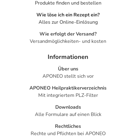
Produkte finden und bestellen
- Bauchschmerz
- Infektionen im Magen-Darm-Trakt
Wie löse ich ein Rezept ein?
- Geschmacksstörungen
Alles zur Online-Einlösung
- Kopfschmerzen
- Schwindelgefühl
Wie erfolgt der Versand?
- Müdigkeit
Versandmöglichkeiten- und kosten
- Schlafstörungen
- Sehstörungen
Informationen
- Verschwommenes Sehen
Über uns
- Schleiersehen
APONEO stellt sich vor
- Einschränkungen des Gesichtsfeldes
- Tinnitus (Ohrgeräusche)
APONEO Heilpraktikerverzeichnis
- Überempfindlichkeitsreaktionen der Haut, wie:
Mit integriertem PLZ-Filter
- Juckreiz (Pruritus)
- Hautausschlag
Downloads
- Erythema exsudativum multiforme (Hautausschlag,
Alle Formulare auf einen Blick
häufig mit Schleimhautbefall, Blasenbildung und
Rechtliches
schmerzhaften offenen Stellen)
Rechte und Pflichten bei APONEO
- Erhöhte Lichtempfindlichkeit der Haut