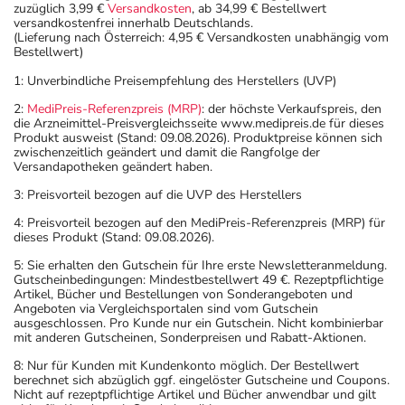
zuzüglich 3,99 €
Versandkosten
, ab 34,99 € Bestellwert
Zwölffingerdarmgeschwüren 2-4 Wochen, bei
versandkostenfrei innerhalb Deutschlands.
(Lieferung nach Österreich: 4,95 € Versandkosten unabhängig vom
Magengeschwür, Refluxösophagitis und Geschwüren im
Bestellwert)
Verdauungstrakt, verursacht durch Medikamente, 4-8
1: Unverbindliche Preisempfehlung des Herstellers (UVP)
Wochen, zur Beseitigung des Helicobacters pylori 1
Woche. Bei Zollinger-Ellison-Syndrom und zur
2:
MediPreis-Referenzpreis (MRP)
: der höchste Verkaufspreis, den
die Arzneimittel-Preisvergleichsseite www.medipreis.de für dieses
Vorbeugung gegen ein Wiederauftreten der
Produkt ausweist (Stand: 09.08.2026). Produktpreise können sich
Refluxösophagitis oder von Geschwüren im
zwischenzeitlich geändert und damit die Rangfolge der
Versandapotheken geändert haben.
Verdauungstrakt, verursacht durch Medikamente, ist die
Dauer der Anwendung zeitlich nicht begrenzt.
3: Preisvorteil bezogen auf die UVP des Herstellers
4: Preisvorteil bezogen auf den MediPreis-Referenzpreis (MRP) für
Überdosierung?
dieses Produkt (Stand: 09.08.2026).
Wird das Arzneimittel wie beschrieben angewendet, sind
5: Sie erhalten den Gutschein für Ihre erste Newsletteranmeldung.
keine Überdosierungserscheinungen bekannt. Im
Gutscheinbedingungen: Mindestbestellwert 49 €. Rezeptpflichtige
Artikel, Bücher und Bestellungen von Sonderangeboten und
Zweifelsfall wenden Sie sich an Ihren Arzt.
Angeboten via Vergleichsportalen sind vom Gutschein
ausgeschlossen. Pro Kunde nur ein Gutschein. Nicht kombinierbar
mit anderen Gutscheinen, Sonderpreisen und Rabatt-Aktionen.
Einnahme vergessen?
Setzen Sie die Einnahme zum nächsten vorgeschriebenen
8: Nur für Kunden mit Kundenkonto möglich. Der Bestellwert
berechnet sich abzüglich ggf. eingelöster Gutscheine und Coupons.
Zeitpunkt ganz normal (also nicht mit der doppelten
Nicht auf rezeptpflichtige Artikel und Bücher anwendbar und gilt