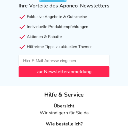
Ihre Vorteile des Aponeo-Newsletters
Hinweise darauf, dass das Arzneimittel während der
Stillzeit nicht angewendet werden darf.
Exklusive Angebote & Gutscheine
Ist Ihnen das Arzneimittel trotz einer Gegenanzeige
Individuelle Produktempfehlungen
verordnet worden, sprechen Sie mit Ihrem Arzt oder
Aktionen & Rabatte
Apotheker. Der therapeutische Nutzen kann höher sein,
als das Risiko, das die Anwendung bei einer
Hilfreiche Tipps zu aktuellen Themen
Gegenanzeige in sich birgt.
Nebenwirkungen
zur Newsletteranmeldung
Welche unerwünschten Wirkungen können auftreten?
- Magen-Darm-Beschwerden, wie:
Hilfe & Service
- Übelkeit
- Erbrechen
Übersicht
- Durchfall durch Arzneimittel
Wir sind gern für Sie da
- Verstopfung
Wie bestelle ich?
- Blähung