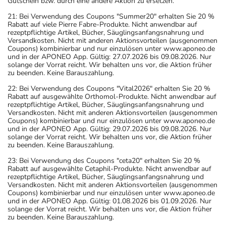
Gutschein bzw. durch eine andere Aktion zu ersetzen.
- vor Feuchtigkeit geschützt (z.B. im fest verschlossenen
21: Bei Verwendung des Coupons "Summer20" erhalten Sie 20 %
Behältnis)
Rabatt auf viele Pierre Fabre-Produkte. Nicht anwendbar auf
aufbewahrt werden.
rezeptpflichtige Artikel, Bücher, Säuglingsanfangsnahrung und
Versandkosten. Nicht mit anderen Aktionsvorteilen (ausgenommen
Aufbewahrung nach Anbruch oder Zubereitung
Coupons) kombinierbar und nur einzulösen unter www.aponeo.de
Das Arzneimittel darf nach Anbruch/Zubereitung
und in der APONEO App. Gültig: 27.07.2026 bis 09.08.2026. Nur
solange der Vorrat reicht. Wir behalten uns vor, die Aktion früher
höchstens 6 Monate
zu beenden. Keine Barauszahlung.
Wichtige Hinweise
22: Bei Verwendung des Coupons "Vital2026" erhalten Sie 20 %
Rabatt auf ausgewählte Orthomol-Produkte. Nicht anwendbar auf
Was sollten Sie beachten?
rezeptpflichtige Artikel, Bücher, Säuglingsanfangsnahrung und
- Vorsicht: Das Reaktionsvermögen kann auch bei
Versandkosten. Nicht mit anderen Aktionsvorteilen (ausgenommen
Coupons) kombinierbar und nur einzulösen unter www.aponeo.de
bestimmungsgemäßem Gebrauch beeinträchtigt sein.
und in der APONEO App. Gültig: 29.07.2026 bis 09.08.2026. Nur
Achten Sie vor allem darauf, wenn Sie am Straßenverkehr
solange der Vorrat reicht. Wir behalten uns vor, die Aktion früher
zu beenden. Keine Barauszahlung.
teilnehmen oder Maschinen (auch im Haushalt) bedienen,
23: Bei Verwendung des Coupons "ceta20" erhalten Sie 20 %
mit denen Sie sich verletzen können.
Rabatt auf ausgewählte Cetaphil-Produkte. Nicht anwendbar auf
- Vermeiden Sie übermäßige UV-Strahlung, z.B. in
rezeptpflichtige Artikel, Bücher, Säuglingsanfangsnahrung und
Versandkosten. Nicht mit anderen Aktionsvorteilen (ausgenommen
Solarien oder bei ausgedehnten Sonnenbädern, weil die
Coupons) kombinierbar und nur einzulösen unter www.aponeo.de
Haut während der Anwendung des Arzneimittels
und in der APONEO App. Gültig: 01.08.2026 bis 01.09.2026. Nur
solange der Vorrat reicht. Wir behalten uns vor, die Aktion früher
empfindlicher reagiert.
zu beenden. Keine Barauszahlung.
- Das Arzneimittel kann Symptome verschleiern, die auf