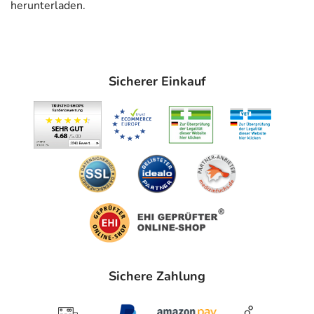
herunterladen.
Speiseröhre)
- Vorbeugung gegen ein Wiederauftreten der
Refluxösophagitis (Refluxkrankheit mit Entzündung der
Speiseröhre)
Sicherer Einkauf
- Sodbrennen und saures Aufstoßen (leichte Form der
Refluxkrankheit)
- Zollinger-Ellison-Syndrom
- Beseitigung des Erregers Helicobacter pylori, der häufig
wiederkehrende Magen-Darm-Geschwüre auslösen kann
Gegenanzeigen
Was spricht gegen eine Anwendung?
Immer:
- Überempfindlichkeit gegen die Inhaltsstoffe
Sichere Zahlung
Unter Umständen - sprechen Sie hierzu mit Ihrem Arzt
oder Apotheker: