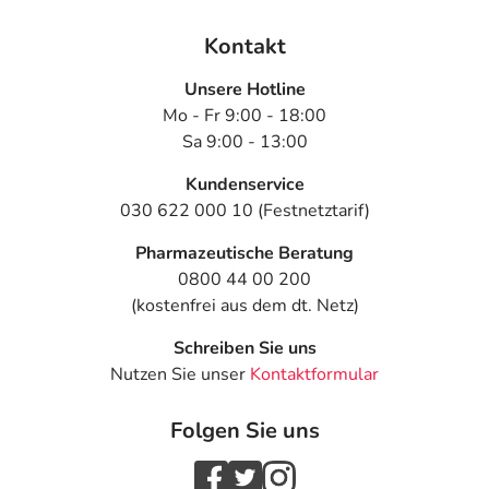
- Schwitzen
Kontakt
- Haarausfall
- Veränderung der Leberwerte
Unsere Hotline
- Wassereinlagerungen in den Beinen
Mo - Fr 9:00 - 18:00
- Unwohlsein
Sa 9:00 - 13:00
- Magnesiummangel
- Knochenbruch
Kundenservice
- Ausstülpung der Magenschleimhaut (Magenpolyp)
030 622 000 10 (Festnetztarif)
- Missempfindungen
Pharmazeutische Beratung
- Schlaflosigkeit
0800 44 00 200
- Schläfrigkeit
(kostenfrei aus dem dt. Netz)
- Hautentzündung
- Nesselausschlag (Urtikaria) durch Medikamente
Schreiben Sie uns
Nutzen Sie unser
Kontaktformular
Bemerken Sie eine Befindlichkeitsstörung oder
Veränderung während der Behandlung, wenden Sie sich
Folgen Sie uns
an Ihren Arzt oder Apotheker.