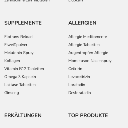
Zahnschmerzen Tabletten
Lidocain
Bei Geschwüren im
Erwachsene
1/2 Tablette
1
Verdauungstrakt, verursacht
durch Medikamente, und zur
SUPPLEMENTE
ALLERGIEN
Vorbeugung gegen ein
Wiederauftreten von
Elotrans Reload
Allergie Medikamente
Geschwüren im
Eiweißpulver
Allergie Tabletten
Verdauungstrakt, verursacht
durch Medikamente:
Melatonin Spray
Augentropfen Allergie
Kollagen
Mometason Nasenspray
Bei Sodbrennen:
Erwachsene
1/2 Tablette
1
Vitamin B12 Tabletten
Cetirizin
Omega 3 Kapseln
Levocetirizin
Laktase Tabletten
Loratadin
Dosierung für Kinder und
Kinder ab 2
1/2 Tablette
1
Ginseng
Desloratadin
Jugendliche mit
Jahre (über
Refluxösophagitis oder
20 kg
Sodbrennen:
Körpergewicht)
ERKÄLTUNGEN
TOP PRODUKTE
Anwendungshinweise