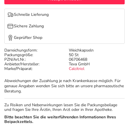
Refluthin, Lasea & Carmenthin Deals
Sport & Fitness
Täglich gut versorgt
Schnelle Lieferung
Salus Deals
Tierapotheke
Sichere Zahlung
Vitamine & Mineralstoffe
Geprüfter Shop
Darreichungsform:
Weichkapseln
Marken
Packungsgröße:
50 St
PZN/Art.Nr.:
06706468
Anbieter/Hersteller:
Teva GmbH
Marke/Präparat:
Calcitriol
Abweichungen der Zuzahlung je nach Krankenkasse möglich. Für
genaue Angaben wenden Sie sich bitte an unsere pharmazeutische
Beratung.
Zu Risiken und Nebenwirkungen lesen Sie die Packungsbeilage
und fragen Sie Ihre Ärztin, Ihren Arzt oder in Ihrer Apotheke.
Bitte beachten Sie die weiterführenden Informationen Ihres
Beipackzettels.