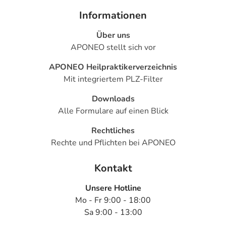
- Wachstumsstillstand
Informationen
Über uns
Bemerken Sie eine Befindlichkeitsstörung oder
APONEO stellt sich vor
Veränderung während der Behandlung, wenden Sie sich
an Ihren Arzt oder Apotheker.
APONEO Heilpraktikerverzeichnis
Mit integriertem PLZ-Filter
Für die Information an dieser Stelle werden vor allem
Nebenwirkungen berücksichtigt, die bei mindestens
Downloads
einem von 1.000 behandelten Patienten auftreten.
Alle Formulare auf einen Blick
Dosierung
Rechtliches
Rechte und Pflichten bei APONEO
Text
Personen
Einzeldosis
Gesamtd
Kontakt
Allgemeine
Erwachsene
1 Kapsel
2-mal tägl
Dosierungsempfehlung:
Unsere Hotline
Mo - Fr 9:00 - 18:00
Sa 9:00 - 13:00