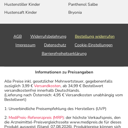
sich auf den letzten Tag des angegebenen Monats.
Hustenstiller Kinder
Panthenol Salbe
Hustensaft Kinder
Bryonia
AGB
Widerrufsbelehrung
Bestellung widerrufen
Impressum
Datenschutz
Cookie-Einstellungen
Barrierefreiheitserklärung
Informationen zu Preisangaben
Alle Preise inkl. gesetzlicher Mehrwertsteuer, gegebenenfalls
zuzüglich 3,99 €
Versandkosten
, ab 34,99 € Bestellwert
versandkostenfrei innerhalb Deutschlands.
(Lieferung nach Österreich: 4,95 € Versandkosten unabhängig vom
Bestellwert)
1: Unverbindliche Preisempfehlung des Herstellers (UVP)
2:
MediPreis-Referenzpreis (MRP)
: der höchste Verkaufspreis, den
die Arzneimittel-Preisvergleichsseite www.medipreis.de für dieses
Produkt ausweist (Stand: 07.08.2026). Produktpreise können sich