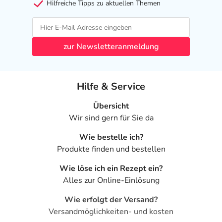
Hilfreiche Tipps zu aktuellen Themen
- Emotionsloser Zustand mit Interessenlosigkeit
- Wachstumsverzögerung
- Juckreiz (Pruritus)
- Nesselausschlag
zur Newsletteranmeldung
- Erhöhte Kalziumausscheidung im Urin
- Herzrhythmusstörung
- Mundtrockenheit
Hilfe & Service
- Psychische Symptome
- Schläfrigkeit
Übersicht
- Bewusstseinsstörungen
Wir sind gern für Sie da
- Muskelschmerzen
Wie bestelle ich?
- Knochenschmerzen
Produkte finden und bestellen
- Nierensteinbildung
- Kalkablagerungen in der Niere
Wie löse ich ein Rezept ein?
- Verkalkungen
Alles zur Online-Einlösung
- Bindehautentzündung
- Dystrophie
Wie erfolgt der Versand?
- Missempfindungen
Versandmöglichkeiten- und kosten
- Emotionsloser Zustand mit Interessenlosigkeit