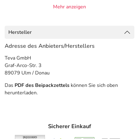
Mehr anzeigen
Anwendungsgebiete
- Störung des Mineral- und Knochenstoffwechsels bei
chronischer Nierenerkrankung (renale Osteopathie)
Hersteller
- Osteoporose (postmenopausal)
Adresse des Anbieters/Herstellers
Gegenanzeigen
Teva GmbH
Was spricht gegen eine Anwendung?
Graf-Arco-Str. 3
89079 Ulm / Donau
- Überempfindlichkeit gegen die Inhaltsstoffe
- Zu hoher Kalziumspiegel im Blut (Hyperkalzämie)
Das
PDF des Beipackzettels
können Sie sich oben
- Überfunktion der Nebenschilddrüse
herunterladen.
- Verdacht auf eine Vitamin D Überdosierung
- Vitamin-D-Vergiftung
Welche Altersgruppe ist zu beachten?
Sicherer Einkauf
- Kinder und Jugendliche unter 18 Jahren: Für diese
Altersgruppe liegen keine Dosierungsangaben vor.