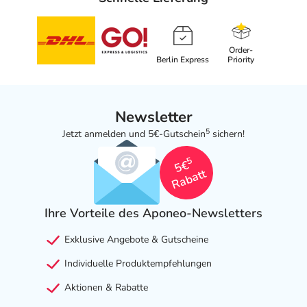
Welche unerwünschten Wirkungen können auftreten?
- Zu hoher Kalziumspiegel im Blut (Hyperkalzämie)
Order-
- Kopfschmerzen
Berlin Express
Priority
- Bauchschmerzen
- Übelkeit
- Erbrechen
Newsletter
- Hautausschlag
5
Jetzt anmelden und 5€-Gutschein
sichern!
- Harnwegsinfektion
- Appetitlosigkeit
5
5€
- Erhöhte Nierenwerte (Kreatinin) im Blut
Rabatt
- Verstopfung
- Muskelschwäche
Ihre Vorteile des Aponeo-Newsletters
- Gewichtsverlust
- Fieber
Exklusive Angebote & Gutscheine
- Durst
Individuelle Produktempfehlungen
- Unmäßiges Trinken
- Krankhaft gesteigerte Harnausscheidung
Aktionen & Rabatte
- Flüssigkeitsmangel