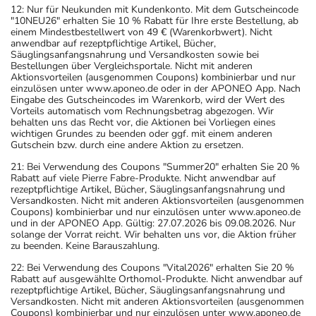
12: Nur für Neukunden mit Kundenkonto. Mit dem Gutscheincode
"10NEU26" erhalten Sie 10 % Rabatt für Ihre erste Bestellung, ab
einem Mindestbestellwert von 49 € (Warenkorbwert). Nicht
anwendbar auf rezeptpflichtige Artikel, Bücher,
Säuglingsanfangsnahrung und Versandkosten sowie bei
Bestellungen über Vergleichsportale. Nicht mit anderen
Aktionsvorteilen (ausgenommen Coupons) kombinierbar und nur
einzulösen unter www.aponeo.de oder in der APONEO App. Nach
Eingabe des Gutscheincodes im Warenkorb, wird der Wert des
Vorteils automatisch vom Rechnungsbetrag abgezogen. Wir
behalten uns das Recht vor, die Aktionen bei Vorliegen eines
wichtigen Grundes zu beenden oder ggf. mit einem anderen
Gutschein bzw. durch eine andere Aktion zu ersetzen.
21: Bei Verwendung des Coupons "Summer20" erhalten Sie 20 %
Rabatt auf viele Pierre Fabre-Produkte. Nicht anwendbar auf
rezeptpflichtige Artikel, Bücher, Säuglingsanfangsnahrung und
Versandkosten. Nicht mit anderen Aktionsvorteilen (ausgenommen
Coupons) kombinierbar und nur einzulösen unter www.aponeo.de
und in der APONEO App. Gültig: 27.07.2026 bis 09.08.2026. Nur
solange der Vorrat reicht. Wir behalten uns vor, die Aktion früher
zu beenden. Keine Barauszahlung.
22: Bei Verwendung des Coupons "Vital2026" erhalten Sie 20 %
Rabatt auf ausgewählte Orthomol-Produkte. Nicht anwendbar auf
rezeptpflichtige Artikel, Bücher, Säuglingsanfangsnahrung und
Versandkosten. Nicht mit anderen Aktionsvorteilen (ausgenommen
Coupons) kombinierbar und nur einzulösen unter www.aponeo.de