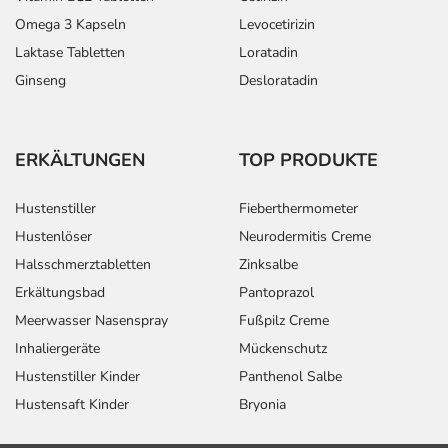
Omega 3 Kapseln
Levocetirizin
Laktase Tabletten
Loratadin
Ginseng
Desloratadin
ERKÄLTUNGEN
TOP PRODUKTE
Hustenstiller
Fieberthermometer
Hustenlöser
Neurodermitis Creme
Halsschmerztabletten
Zinksalbe
Erkältungsbad
Pantoprazol
Meerwasser Nasenspray
Fußpilz Creme
Inhaliergeräte
Mückenschutz
Hustenstiller Kinder
Panthenol Salbe
Hustensaft Kinder
Bryonia