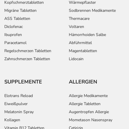
Kopfschmerztabletten
Wärmepflaster
zurückliegt.
Migräne Tabletten
Sodbrennen Medikamente
Bitte verwenden Sie dieses Arzneimittel nicht mehr nach
ASS Tabletten
Thermacare
dem auf der Packung oder der Umverpackung
Diclofenac
Voltaren
angegebenen Verfallsdatum. Das Verfallsdatum bezieht
sich auf den letzten Tag des angegebenen Monats.
Ibuprofen
Hämorrhoiden Salbe
Paracetamol
Abführmittel
Regelschmerzen Tabletten
Magentabletten
Zahnschmerzen Tabletten
Lidocain
SUPPLEMENTE
ALLERGIEN
Elotrans Reload
Allergie Medikamente
Eiweißpulver
Allergie Tabletten
Melatonin Spray
Augentropfen Allergie
Kollagen
Mometason Nasenspray
Vitamin B12 Tabletten
Cetirizin