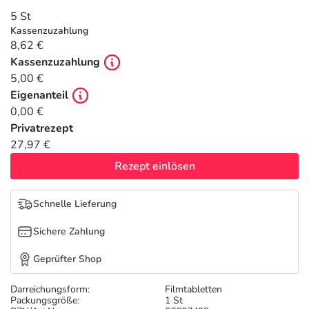
Refluthin, Lasea & Carmenthin Deals
Sport & Fitness
Täglich gut versorgt
5 St
Kassenzuzahlung
Salus Deals
Tierapotheke
8,62 €
Kassenzuzahlung
5,00 €
Vitamine & Mineralstoffe
Eigenanteil
0,00 €
Marken
Privatrezept
27,97 €
Rezept einlösen
Schnelle Lieferung
Sichere Zahlung
Geprüfter Shop
Darreichungsform:
Filmtabletten
Packungsgröße:
1 St