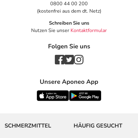
0800 44 00 200
Aufbewahrung
(kostenfrei aus dem dt. Netz)
Wichtige Hinweise
Schreiben Sie uns
Nutzen Sie unser
Kontaktformular
Was sollten Sie beachten?
- Vorsicht bei Allergie gegen Propylenglykol und ähnliche
Folgen Sie uns
Stoffe!
- Vorsicht bei Allergie gegen Polyethylenglykol(PEG)-
haltige Stoffe!
- Vorsicht bei einer Unverträglichkeit gegenüber Lactose.
Wenn Sie eine Diabetes-Diät einhalten müssen, sollten
Unsere Aponeo App
Sie den Zuckergehalt berücksichtigen.
- Es kann Arzneimittel geben, mit denen
Wechselwirkungen auftreten. Sie sollten deswegen
generell vor der Behandlung mit einem neuen
Arzneimittel jedes andere, das Sie bereits anwenden,
dem Arzt oder Apotheker angeben. Das gilt auch für
SCHMERZMITTEL
HÄUFIG GESUCHT
Arzneimittel, die Sie selbst kaufen, nur gelegentlich
anwenden oder deren Anwendung schon einige Zeit