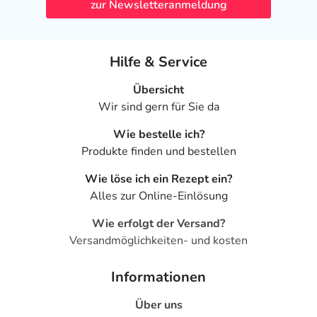
Zur
Erwachsene
1 Tablette
1-mal täglich
una
zur Newsletteranmeldung
Vorbeugung
von
und
Mahl
Behandlung:
Hilfe & Service
Übersicht
Anwendungshinweise
Wir sind gern für Sie da
Die Gesamtdosis sollte nicht ohne Rücksprache mit
Wie bestelle ich?
einem Arzt oder Apotheker überschritten werden.
Produkte finden und bestellen
Art der Anwendung?
Wie löse ich ein Rezept ein?
Nehmen Sie das Arzneimittel im Ganzen mit Flüssigkeit
Alles zur Online-Einlösung
(z.B. 1 Glas Wasser) ein.
Wie erfolgt der Versand?
Dauer der Anwendung?
Versandmöglichkeiten- und kosten
Die Anwendungsdauer richtet sich nach Art der
Beschwerde und/oder Dauer der Erkrankung und wird
Informationen
deshalb nur von Ihrem Arzt bestimmt. In der Regel sollte
Über uns
die Anwendungsdauer über einen Zeitraum von bis zu