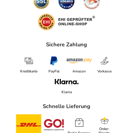
Erwägung zu ziehen.
Ist Ihnen das Arzneimittel trotz einer Gegenanzeige
verordnet worden, sprechen Sie mit Ihrem Arzt oder
Apotheker. Der therapeutische Nutzen kann höher sein,
als das Risiko, das die Anwendung bei einer
Gegenanzeige in sich birgt.
Sichere Zahlung
Nebenwirkungen
Welche unerwünschten Wirkungen können auftreten?
Kreditkarte
PayPal
Amazon
Vorkasse
- Kopfschmerzen
- Verstopfung
Klarna
- Schlaflosigkeit
- Durchfall
Schnelle Lieferung
- Erhöhte Leberwerte (Transaminasen)
- Überempfindlichkeit
- Schwerer allergischer Schock
Order-
- Nesselausschlag (Urtikaria)