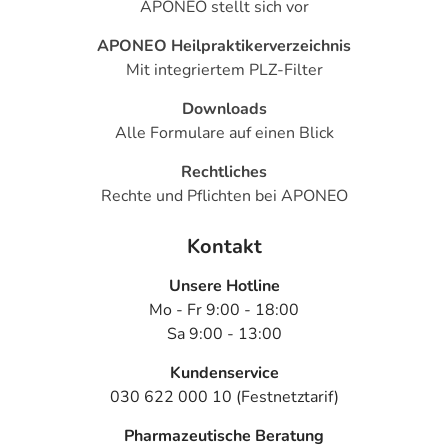
APONEO stellt sich vor
1 Woche nach der Chemotherapie oder Strahlentherapie
erfolgen.
APONEO Heilpraktikerverzeichnis
Mit integriertem PLZ-Filter
Überdosierung?
Es kann zu Überdosierungserscheinungen wie leichten
Downloads
Kopfschmerzen kommen. Setzen Sie sich bei dem
Alle Formulare auf einen Blick
Verdacht auf eine Überdosierung umgehend mit einem
Rechtliches
Arzt in Verbindung.
Rechte und Pflichten bei APONEO
Generell gilt: Achten Sie vor allem bei Säuglingen,
Kontakt
Kleinkindern und älteren Menschen auf eine
gewissenhafte Dosierung. Im Zweifelsfalle fragen Sie
Unsere Hotline
Ihren Arzt oder Apotheker nach etwaigen Auswirkungen
Mo - Fr 9:00 - 18:00
oder Vorsichtsmaßnahmen.
Sa 9:00 - 13:00
Eine vom Arzt verordnete Dosierung kann von den
Kundenservice
Angaben der Packungsbeilage abweichen. Da der Arzt sie
030 622 000 10 (Festnetztarif)
individuell abstimmt, sollten Sie das Arzneimittel daher
Pharmazeutische Beratung
nach seinen Anweisungen anwenden.