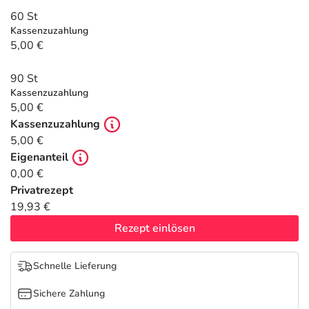
Refluthin, Lasea & Carmenthin Deals
Sport & Fitness
Täglich gut versorgt
60 St
Kassenzuzahlung
Salus Deals
Tierapotheke
5,00 €
90 St
Vitamine & Mineralstoffe
Kassenzuzahlung
5,00 €
Marken
Kassenzuzahlung
5,00 €
Eigenanteil
0,00 €
Privatrezept
19,93 €
Rezept einlösen
Schnelle Lieferung
Sichere Zahlung