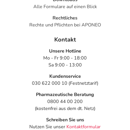
- Frakturen des Handgelenks
Alle Formulare auf einen Blick
- Frakturen der Wirbelsäule
Rechtliches
- Frakturen der Hüfte
Rechte und Pflichten bei APONEO
- Drehschwindel
Kontakt
Bemerken Sie eine Befindlichkeitsstörung oder
Veränderung während der Behandlung, wenden Sie sich
Unsere Hotline
an Ihren Arzt oder Apotheker.
Mo - Fr 9:00 - 18:00
Sa 9:00 - 13:00
Für die Information an dieser Stelle werden vor allem
Nebenwirkungen berücksichtigt, die bei mindestens
Kundenservice
einem von 1.000 behandelten Patienten auftreten.
030 622 000 10 (Festnetztarif)
Dosierung
Pharmazeutische Beratung
0800 44 00 200
Text
Personen
Einzeldosis
Gesamtdosis
(kostenfrei aus dem dt. Netz)
Bei
Jugendliche
1 Kapsel
1-mal täglich
Schreiben Sie uns
Refluxösophagitis:
ab 12
Nutzen Sie unser
Kontaktformular