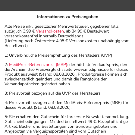
Das Arzneimittel muss
- vor Hitze geschützt
Informationen zu Preisangaben
- vor Feuchtigkeit geschützt (z.B. im fest verschlossenen
Behältnis)
Alle Preise inkl. gesetzlicher Mehrwertsteuer, gegebenenfalls
zuzüglich 3,99 €
Versandkosten
, ab 34,99 € Bestellwert
aufbewahrt werden.
versandkostenfrei innerhalb Deutschlands.
Wichtige Hinweise
(Lieferung nach Österreich: 4,95 € Versandkosten unabhängig vom
Bestellwert)
Was sollten Sie beachten?
1: Unverbindliche Preisempfehlung des Herstellers (UVP)
- Vermeiden Sie übermäßige UV-Strahlung, z.B. in
2:
MediPreis-Referenzpreis (MRP)
: der höchste Verkaufspreis, den
Solarien oder bei ausgedehnten Sonnenbädern, weil die
die Arzneimittel-Preisvergleichsseite www.medipreis.de für dieses
Haut während der Anwendung des Arzneimittels
Produkt ausweist (Stand: 08.08.2026). Produktpreise können sich
zwischenzeitlich geändert und damit die Rangfolge der
empfindlicher reagiert.
Versandapotheken geändert haben.
- Das Arzneimittel kann Symptome verschleiern, die auf
3: Preisvorteil bezogen auf die UVP des Herstellers
eine schwerwiegende Erkrankung hindeuten. Lassen Sie
deshalb länger anhaltende Beschwerden vor Einnahme
4: Preisvorteil bezogen auf den MediPreis-Referenzpreis (MRP) für
dieses Produkt (Stand: 08.08.2026).
des Arzneimittels von Ihrem Arzt abklären.
- Vorsicht bei Allergie gegen Omeprazol und ähnliche
5: Sie erhalten den Gutschein für Ihre erste Newsletteranmeldung.
Gutscheinbedingungen: Mindestbestellwert 49 €. Rezeptpflichtige
Protonenpumpenhemmer!
Artikel, Bücher und Bestellungen von Sonderangeboten und
- Vorsicht bei Allergie gegen Maisstärke!
Angeboten via Vergleichsportalen sind vom Gutschein