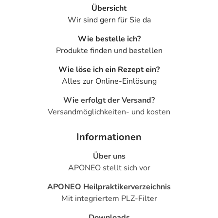
- Verstopfung
Übersicht
- Blähungen
Wir sind gern für Sie da
- Bauchschmerzen
Wie bestelle ich?
- Infektionen im Magen-Darm-Trakt
Produkte finden und bestellen
- Mundtrockenheit
- Kopfschmerzen
Wie löse ich ein Rezept ein?
- Schwindel
Alles zur Online-Einlösung
- Müdigkeit
- Missempfindungen
Wie erfolgt der Versand?
- Schlaflosigkeit
Versandmöglichkeiten- und kosten
- Überempfindlichkeitsreaktionen der Haut, wie:
- Juckreiz
Informationen
- Hautausschlag
Über uns
- Nesselausschlag
APONEO stellt sich vor
- Entzündungsreaktionen der Haut
- Veränderung der Leberwerte
APONEO Heilpraktikerverzeichnis
- Wassereinlagerungen (Ödeme), vor allem an den
Mit integriertem PLZ-Filter
Beinen oder Armen
- Gutartige Geschwulst der Magenschleimhaut
Downloads