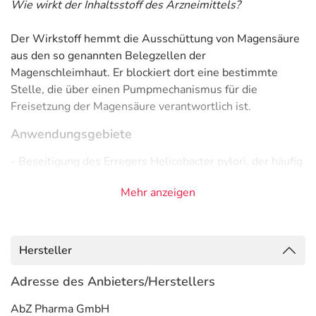
Wie wirkt der Inhaltsstoff des Arzneimittels?
Der Wirkstoff hemmt die Ausschüttung von Magensäure
aus den so genannten Belegzellen der
Magenschleimhaut. Er blockiert dort eine bestimmte
Stelle, die über einen Pumpmechanismus für die
Freisetzung der Magensäure verantwortlich ist.
Anwendungsgebiete
- Beseitigung des Erregers Helicobacter pylori, der häufig
wiederkehrende Magen-Darm-Geschwüre auslösen kann
Mehr anzeigen
- Vorbeugung gegen ein Wiederauftreten von
Geschwüren im Verdauungstrakt, verursacht durch den
Erreger Helicobacter pylori
- Magengeschwür, verursacht durch bestimmte
Hersteller
Medikamente, wie zum Beispiel durch bestimmte
Schmerzmittel (nicht-steroidale Antiphlogistika)
Adresse des Anbieters/Herstellers
- Vorbeugung von Geschwüren im Verdauungstrakt,
AbZ Pharma GmbH
verursacht durch Medikamente, wie zum Beispiel durch