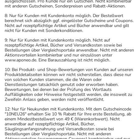
ausgeschlossen. Pro Kunde nur ein Gutschein. Nicht kombinierbar
- Vorsicht bei Allergie gegen Natriumlaurylsulfat und
mit anderen Gutscheinen, Sonderpreisen und Rabatt-Aktionen.
ähnliche Stoffe!
8: Nur für Kunden mit Kundenkonto möglich. Der Bestellwert
- Vorsicht bei Allergie gegen Polyethylenglykol(PEG)-
berechnet sich abzüglich ggf. eingelöster Gutscheine und Coupons.
haltige Stoffe!
Nicht auf rezeptpflichtige Artikel und Bücher anwendbar und gilt
nicht für Kunden mit Sonderkonditionen.
- Vorsicht bei Alpha-Gal-Allergie (Allergie gegen rotes
Fleisch)!
9: Nur für Kunden mit Kundenkonto möglich. Nicht auf
rezeptpflichtige Artikel, Bücher und Versandkosten sowie bei
- Vorsicht bei einer Unverträglichkeit gegenüber
Bestellungen über Vergleichsportale anwendbar. Nicht mit anderen
Saccharose. Wenn Sie eine Diabetes-Diät einhalten
Aktionsvorteilen kombinierbar und nur einzulösen unter
www.aponeo.de. Eine Barauszahlung ist nicht möglich.
müssen, sollten Sie den Zuckergehalt berücksichtigen.
- Es kann Arzneimittel geben, mit denen
10: Bei Produkt- und Shop-Bewertungen von Kunden auf unseren
Produktdetailseiten können wir nicht sicherstellen, dass diese nur
Wechselwirkungen auftreten. Sie sollten deswegen
von solchen Kunden stammen, die die Waren oder
generell vor der Behandlung mit einem neuen
Dienstleistungen tatsächlich genutzt oder erworben haben.
Bewertungen, bei denen bei der Prüfung des Wortlauts
Arzneimittel jedes andere, das Sie bereits anwenden,
Auffälligkeiten oder Hinweise festgestellt werden, die insoweit zu
dem Arzt oder Apotheker angeben. Das gilt auch für
Zweifeln Anlass geben, werden nicht veröffentlicht.
Arzneimittel, die Sie selbst kaufen, nur gelegentlich
12: Nur für Neukunden mit Kundenkonto. Mit dem Gutscheincode
anwenden oder deren Anwendung schon einige Zeit
"10NEU26" erhalten Sie 10 % Rabatt für Ihre erste Bestellung, ab
einem Mindestbestellwert von 49 € (Warenkorbwert). Nicht
zurückliegt.
anwendbar auf rezeptpflichtige Artikel, Bücher,
Bitte verwenden Sie dieses Arzneimittel nicht mehr nach
Säuglingsanfangsnahrung und Versandkosten sowie bei
Bestellungen über Vergleichsportale. Nicht mit anderen
dem auf der Packung oder der Umverpackung
Aktionsvorteilen (ausgenommen Coupons) kombinierbar und nur