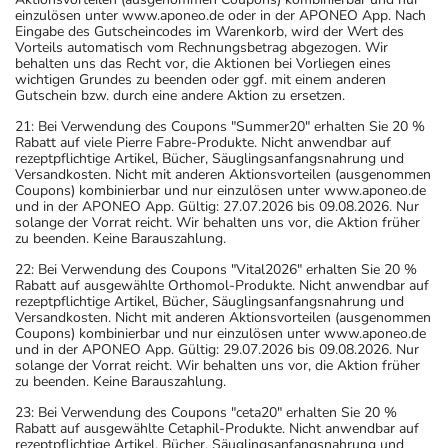
angegebenen Verfallsdatum. Das Verfallsdatum bezieht
einzulösen unter www.aponeo.de oder in der APONEO App. Nach
Eingabe des Gutscheincodes im Warenkorb, wird der Wert des
sich auf den letzten Tag des angegebenen Monats.
Vorteils automatisch vom Rechnungsbetrag abgezogen. Wir
behalten uns das Recht vor, die Aktionen bei Vorliegen eines
wichtigen Grundes zu beenden oder ggf. mit einem anderen
Gutschein bzw. durch eine andere Aktion zu ersetzen.
21: Bei Verwendung des Coupons "Summer20" erhalten Sie 20 %
Rabatt auf viele Pierre Fabre-Produkte. Nicht anwendbar auf
rezeptpflichtige Artikel, Bücher, Säuglingsanfangsnahrung und
Versandkosten. Nicht mit anderen Aktionsvorteilen (ausgenommen
Coupons) kombinierbar und nur einzulösen unter www.aponeo.de
und in der APONEO App. Gültig: 27.07.2026 bis 09.08.2026. Nur
solange der Vorrat reicht. Wir behalten uns vor, die Aktion früher
zu beenden. Keine Barauszahlung.
22: Bei Verwendung des Coupons "Vital2026" erhalten Sie 20 %
Rabatt auf ausgewählte Orthomol-Produkte. Nicht anwendbar auf
rezeptpflichtige Artikel, Bücher, Säuglingsanfangsnahrung und
Versandkosten. Nicht mit anderen Aktionsvorteilen (ausgenommen
Coupons) kombinierbar und nur einzulösen unter www.aponeo.de
und in der APONEO App. Gültig: 29.07.2026 bis 09.08.2026. Nur
solange der Vorrat reicht. Wir behalten uns vor, die Aktion früher
zu beenden. Keine Barauszahlung.
23: Bei Verwendung des Coupons "ceta20" erhalten Sie 20 %
Rabatt auf ausgewählte Cetaphil-Produkte. Nicht anwendbar auf
rezeptpflichtige Artikel, Bücher, Säuglingsanfangsnahrung und