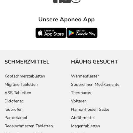
Vorbeugung gegen
Jahren und
ein
Erwachsene
Wiederauftreten
Unsere Aponeo App
der
Refluxösophagitis:
Bei
Erwachsene
1 Kapsel
1-mal täglich
Magengeschwüren,
verursacht durch
Medikamente und
SCHMERZMITTEL
HÄUFIG GESUCHT
zur Vorbeugung
gegen Geschwüre
Kopfschmerztabletten
Wärmepflaster
im
Verdauungstrakt,
Migräne Tabletten
Sodbrennen Medikamente
verursacht durch
ASS Tabletten
Thermacare
Medikamente:
Diclofenac
Voltaren
Zur Vorbeugung
Erwachsene
2 Kapseln
1-mal täglich
Ibuprofen
Hämorrhoiden Salbe
gegen ein
Paracetamol
Abführmittel
Wiederauftreten
Regelschmerzen Tabletten
Magentabletten
von Blutungen
eines