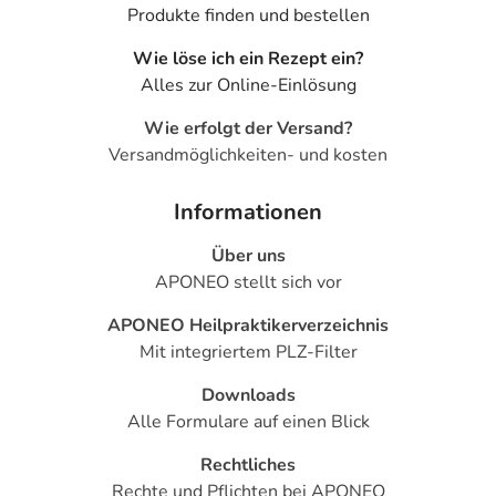
Produkte finden und bestellen
- Mundtrockenheit
- Kopfschmerzen
Wie löse ich ein Rezept ein?
- Schwindel
Alles zur Online-Einlösung
- Müdigkeit
- Missempfindungen
Wie erfolgt der Versand?
- Schlaflosigkeit
Versandmöglichkeiten- und kosten
- Überempfindlichkeitsreaktionen der Haut, wie:
- Juckreiz
Informationen
- Hautausschlag
Über uns
- Nesselausschlag
APONEO stellt sich vor
- Entzündungsreaktionen der Haut
- Veränderung der Leberwerte
APONEO Heilpraktikerverzeichnis
- Wassereinlagerungen (Ödeme), vor allem an den
Mit integriertem PLZ-Filter
Beinen oder Armen
- Gutartige Geschwulst der Magenschleimhaut
Downloads
- Frakturen des Handgelenks
Alle Formulare auf einen Blick
- Frakturen der Wirbelsäule
Rechtliches
- Frakturen der Hüfte
Rechte und Pflichten bei APONEO
- Drehschwindel