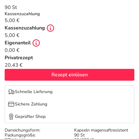
Refluthin, Lasea & Carmenthin Deals
Sport & Fitness
Täglich gut versorgt
90 St
Kassenzuzahlung
Salus Deals
Tierapotheke
5,00 €
Kassenzuzahlung
5,00 €
Vitamine & Mineralstoffe
Eigenanteil
0,00 €
Marken
Privatrezept
20,43 €
Rezept einlösen
Schnelle Lieferung
Sichere Zahlung
Geprüfter Shop
Darreichungsform:
Kapseln magensaftresistent
Packungsgröße:
90 St