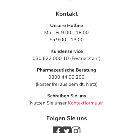
Kontakt
Bemerken Sie eine Befindlichkeitsstörung oder
Veränderung während der Behandlung, wenden Sie sich
Unsere Hotline
an Ihren Arzt oder Apotheker.
Mo - Fr 9:00 - 18:00
Sa 9:00 - 13:00
Für die Information an dieser Stelle werden vor allem
Nebenwirkungen berücksichtigt, die bei mindestens
Kundenservice
einem von 1.000 behandelten Patienten auftreten.
030 622 000 10 (Festnetztarif)
Dosierung
Pharmazeutische Beratung
0800 44 00 200
Text
Personen
Einzeldosis
Gesamtdosis
(kostenfrei aus dem dt. Netz)
Bei
Jugendliche
2 Kapseln
1-mal täglich
Schreiben Sie uns
Refluxösophagitis:
ab 12
Nutzen Sie unser
Kontaktformular
Jahren und
Erwachsene
Folgen Sie uns
Bei Sodbrennen
Jugendliche
1 Kapsel
1-mal täglich
und zur
ab 12