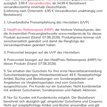
zuzüglich 3,99 €
Versandkosten
, ab 34,99 € Bestellwert
gewissenhafte Dosierung. Im Zweifelsfalle fragen Sie
versandkostenfrei innerhalb Deutschlands.
Ihren Arzt oder Apotheker nach etwaigen Auswirkungen
(Lieferung nach Österreich: 4,95 € Versandkosten unabhängig vom
Bestellwert)
oder Vorsichtsmaßnahmen.
1: Unverbindliche Preisempfehlung des Herstellers (UVP)
Eine vom Arzt verordnete Dosierung kann von den
2:
MediPreis-Referenzpreis (MRP)
: der höchste Verkaufspreis, den
Angaben der Packungsbeilage abweichen. Da der Arzt sie
die Arzneimittel-Preisvergleichsseite www.medipreis.de für dieses
Produkt ausweist (Stand: 07.08.2026). Produktpreise können sich
individuell abstimmt, sollten Sie das Arzneimittel daher
zwischenzeitlich geändert und damit die Rangfolge der
nach seinen Anweisungen anwenden.
Versandapotheken geändert haben.
3: Preisvorteil bezogen auf die UVP des Herstellers
Aufbewahrung
4: Preisvorteil bezogen auf den MediPreis-Referenzpreis (MRP) für
Aufbewahrung
dieses Produkt (Stand: 07.08.2026).
5: Sie erhalten den Gutschein für Ihre erste Newsletteranmeldung.
Das Arzneimittel muss
Gutscheinbedingungen: Mindestbestellwert 49 €. Rezeptpflichtige
Artikel, Bücher und Bestellungen von Sonderangeboten und
- vor Hitze geschützt
Angeboten via Vergleichsportalen sind vom Gutschein
- vor Feuchtigkeit geschützt (z.B. im fest verschlossenen
ausgeschlossen. Pro Kunde nur ein Gutschein. Nicht kombinierbar
mit anderen Gutscheinen, Sonderpreisen und Rabatt-Aktionen.
Behältnis)
aufbewahrt werden.
8: Nur für Kunden mit Kundenkonto möglich. Der Bestellwert
berechnet sich abzüglich ggf. eingelöster Gutscheine und Coupons.
Wichtige Hinweise
Nicht auf rezeptpflichtige Artikel und Bücher anwendbar und gilt