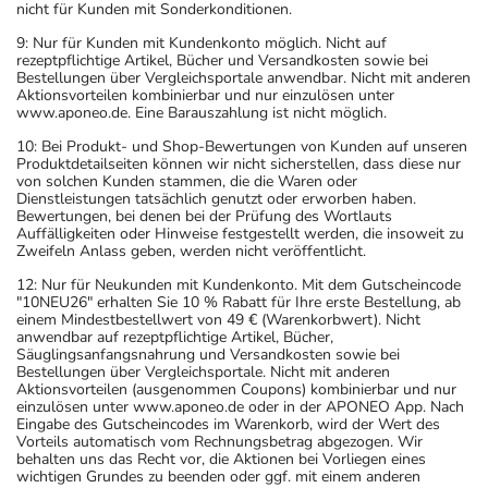
nicht für Kunden mit Sonderkonditionen.
Was sollten Sie beachten?
9: Nur für Kunden mit Kundenkonto möglich. Nicht auf
- Vermeiden Sie übermäßige UV-Strahlung, z.B. in
rezeptpflichtige Artikel, Bücher und Versandkosten sowie bei
Solarien oder bei ausgedehnten Sonnenbädern, weil die
Bestellungen über Vergleichsportale anwendbar. Nicht mit anderen
Aktionsvorteilen kombinierbar und nur einzulösen unter
Haut während der Anwendung des Arzneimittels
www.aponeo.de. Eine Barauszahlung ist nicht möglich.
empfindlicher reagiert.
10: Bei Produkt- und Shop-Bewertungen von Kunden auf unseren
- Das Arzneimittel kann Symptome verschleiern, die auf
Produktdetailseiten können wir nicht sicherstellen, dass diese nur
eine schwerwiegende Erkrankung hindeuten. Lassen Sie
von solchen Kunden stammen, die die Waren oder
Dienstleistungen tatsächlich genutzt oder erworben haben.
deshalb länger anhaltende Beschwerden vor Einnahme
Bewertungen, bei denen bei der Prüfung des Wortlauts
des Arzneimittels von Ihrem Arzt abklären.
Auffälligkeiten oder Hinweise festgestellt werden, die insoweit zu
Zweifeln Anlass geben, werden nicht veröffentlicht.
- Vorsicht bei Allergie gegen Omeprazol und ähnliche
Protonenpumpenhemmer!
12: Nur für Neukunden mit Kundenkonto. Mit dem Gutscheincode
"10NEU26" erhalten Sie 10 % Rabatt für Ihre erste Bestellung, ab
- Vorsicht bei Allergie gegen Maisstärke!
einem Mindestbestellwert von 49 € (Warenkorbwert). Nicht
- Vorsicht bei Allergie gegen Natriumlaurylsulfat und
anwendbar auf rezeptpflichtige Artikel, Bücher,
Säuglingsanfangsnahrung und Versandkosten sowie bei
ähnliche Stoffe!
Bestellungen über Vergleichsportale. Nicht mit anderen
- Vorsicht bei Allergie gegen Polyethylenglykol(PEG)-
Aktionsvorteilen (ausgenommen Coupons) kombinierbar und nur
einzulösen unter www.aponeo.de oder in der APONEO App. Nach
haltige Stoffe!
Eingabe des Gutscheincodes im Warenkorb, wird der Wert des
- Vorsicht bei Alpha-Gal-Allergie (Allergie gegen rotes
Vorteils automatisch vom Rechnungsbetrag abgezogen. Wir
behalten uns das Recht vor, die Aktionen bei Vorliegen eines
Fleisch)!
wichtigen Grundes zu beenden oder ggf. mit einem anderen