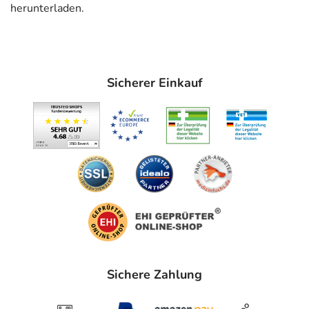
bestimmte Schmerzmittel (nicht-steroidale
herunterladen.
Antiphlogistika)
- Vorbeugung gegen ein Wiederauftreten von Blutungen
eines Magengeschwürs
- Sodbrennen und saures Aufstoßen (leichte Form der
Sicherer Einkauf
Refluxkrankheit)
- Magengeschwür, verursacht durch bestimmte
Medikamente, wie zum Beispiel durch bestimmte
Schmerzmittel (nicht-steroidale Antiphlogistika)
Gegenanzeigen
Was spricht gegen eine Anwendung?
Immer:
- Überempfindlichkeit gegen die Inhaltsstoffe
Unter Umständen - sprechen Sie hierzu mit Ihrem Arzt
Sichere Zahlung
oder Apotheker:
- Eingeschränkte Leberfunktion