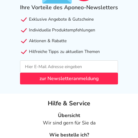
Erwägung zu ziehen.
Ihre Vorteile des Aponeo-Newsletters
Ist Ihnen das Arzneimittel trotz einer Gegenanzeige
Exklusive Angebote & Gutscheine
verordnet worden, sprechen Sie mit Ihrem Arzt oder
Apotheker. Der therapeutische Nutzen kann höher sein,
Individuelle Produktempfehlungen
als das Risiko, das die Anwendung bei einer
Aktionen & Rabatte
Gegenanzeige in sich birgt.
Hilfreiche Tipps zu aktuellen Themen
Nebenwirkungen
Welche unerwünschten Wirkungen können auftreten?
zur Newsletteranmeldung
- Magen-Darm-Beschwerden, wie:
- Übelkeit
- Erbrechen
Hilfe & Service
- Durchfälle
- Verstopfung
Übersicht
- Blähungen
Wir sind gern für Sie da
- Bauchschmerzen
Wie bestelle ich?
- Infektionen im Magen-Darm-Trakt