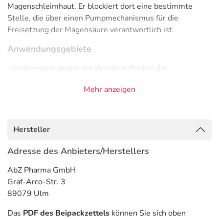
Magenschleimhaut. Er blockiert dort eine bestimmte
Stelle, die über einen Pumpmechanismus für die
Freisetzung der Magensäure verantwortlich ist.
Anwendungsgebiete
- Vorbeugung gegen ein Wiederauftreten der
Refluxösophagitis (Refluxkrankheit mit Entzündung der
Mehr anzeigen
Speiseröhre)
- Zollinger-Ellison-Syndrom
- Vorbeugung gegen ein Wiederauftreten von
Geschwüren im Verdauungstrakt, verursacht durch den
Hersteller
Erreger Helicobacter pylori
- Beseitigung des Erregers Helicobacter pylori, der häufig
Adresse des Anbieters/Herstellers
wiederkehrende Magen-Darm-Geschwüre auslösen kann
AbZ Pharma GmbH
- Refluxösophagitis (Refluxkrankheit mit Entzündung der
Graf-Arco-Str. 3
Speiseröhre)
89079 Ulm
- Vorbeugung von Geschwüren im Verdauungstrakt,
verursacht durch Medikamente, wie zum Beispiel durch
Das
PDF des Beipackzettels
können Sie sich oben