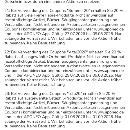
- Vorsicht bei einer Unverträglichkeit gegenüber
Gutschein bzw. durch eine andere Aktion zu ersetzen.
Saccharose. Wenn Sie eine Diabetes-Diät einhalten
21: Bei Verwendung des Coupons "Summer20" erhalten Sie 20 %
müssen, sollten Sie den Zuckergehalt berücksichtigen.
Rabatt auf viele Pierre Fabre-Produkte. Nicht anwendbar auf
rezeptpflichtige Artikel, Bücher, Säuglingsanfangsnahrung und
- Es kann Arzneimittel geben, mit denen
Versandkosten. Nicht mit anderen Aktionsvorteilen (ausgenommen
Wechselwirkungen auftreten. Sie sollten deswegen
Coupons) kombinierbar und nur einzulösen unter www.aponeo.de
und in der APONEO App. Gültig: 27.07.2026 bis 09.08.2026. Nur
generell vor der Behandlung mit einem neuen
solange der Vorrat reicht. Wir behalten uns vor, die Aktion früher
Arzneimittel jedes andere, das Sie bereits anwenden,
zu beenden. Keine Barauszahlung.
dem Arzt oder Apotheker angeben. Das gilt auch für
22: Bei Verwendung des Coupons "Vital2026" erhalten Sie 20 %
Rabatt auf ausgewählte Orthomol-Produkte. Nicht anwendbar auf
Arzneimittel, die Sie selbst kaufen, nur gelegentlich
rezeptpflichtige Artikel, Bücher, Säuglingsanfangsnahrung und
anwenden oder deren Anwendung schon einige Zeit
Versandkosten. Nicht mit anderen Aktionsvorteilen (ausgenommen
Coupons) kombinierbar und nur einzulösen unter www.aponeo.de
zurückliegt.
und in der APONEO App. Gültig: 29.07.2026 bis 09.08.2026. Nur
Bitte verwenden Sie dieses Arzneimittel nicht mehr nach
solange der Vorrat reicht. Wir behalten uns vor, die Aktion früher
zu beenden. Keine Barauszahlung.
dem auf der Packung oder der Umverpackung
angegebenen Verfallsdatum. Das Verfallsdatum bezieht
23: Bei Verwendung des Coupons "ceta20" erhalten Sie 20 %
Rabatt auf ausgewählte Cetaphil-Produkte. Nicht anwendbar auf
sich auf den letzten Tag des angegebenen Monats.
rezeptpflichtige Artikel, Bücher, Säuglingsanfangsnahrung und
Versandkosten. Nicht mit anderen Aktionsvorteilen (ausgenommen
Coupons) kombinierbar und nur einzulösen unter www.aponeo.de
und in der APONEO App. Gültig: 01.08.2026 bis 01.09.2026. Nur
solange der Vorrat reicht. Wir behalten uns vor, die Aktion früher
zu beenden. Keine Barauszahlung.