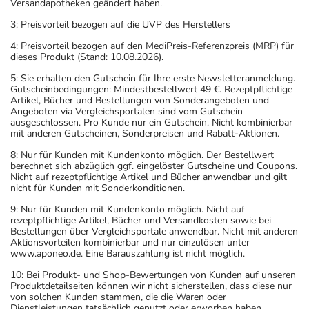
nach seinen Anweisungen anwenden.
Versandapotheken geändert haben.
3: Preisvorteil bezogen auf die UVP des Herstellers
Aufbewahrung
4: Preisvorteil bezogen auf den MediPreis-Referenzpreis (MRP) für
Wichtige Hinweise
dieses Produkt (Stand: 10.08.2026).
5: Sie erhalten den Gutschein für Ihre erste Newsletteranmeldung.
Was sollten Sie beachten?
Gutscheinbedingungen: Mindestbestellwert 49 €. Rezeptpflichtige
- Vorsicht: Das Reaktionsvermögen kann auch bei
Artikel, Bücher und Bestellungen von Sonderangeboten und
Angeboten via Vergleichsportalen sind vom Gutschein
bestimmungsgemäßem Gebrauch beeinträchtigt sein.
ausgeschlossen. Pro Kunde nur ein Gutschein. Nicht kombinierbar
Achten Sie vor allem darauf, wenn Sie am Straßenverkehr
mit anderen Gutscheinen, Sonderpreisen und Rabatt-Aktionen.
teilnehmen oder Maschinen (auch im Haushalt) bedienen,
8: Nur für Kunden mit Kundenkonto möglich. Der Bestellwert
berechnet sich abzüglich ggf. eingelöster Gutscheine und Coupons.
mit denen Sie sich verletzen können.
Nicht auf rezeptpflichtige Artikel und Bücher anwendbar und gilt
- Dieses Arzneimittel enthält Stoffe, die unter
nicht für Kunden mit Sonderkonditionen.
Umständen als Dopingstoffe eingeordnet werden
9: Nur für Kunden mit Kundenkonto möglich. Nicht auf
können. Fragen Sie dazu Ihren Arzt oder Apotheker.
rezeptpflichtige Artikel, Bücher und Versandkosten sowie bei
Bestellungen über Vergleichsportale anwendbar. Nicht mit anderen
- Vorsicht bei Allergie gegen Maisstärke!
Aktionsvorteilen kombinierbar und nur einzulösen unter
- Vorsicht bei Allergie gegen Natriumlaurylsulfat und
www.aponeo.de. Eine Barauszahlung ist nicht möglich.
ähnliche Stoffe!
10: Bei Produkt- und Shop-Bewertungen von Kunden auf unseren
- Es kann Arzneimittel geben, mit denen
Produktdetailseiten können wir nicht sicherstellen, dass diese nur
von solchen Kunden stammen, die die Waren oder
Wechselwirkungen auftreten. Sie sollten deswegen
Dienstleistungen tatsächlich genutzt oder erworben haben.