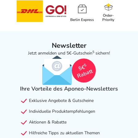
verordnet worden, sprechen Sie mit Ihrem Arzt oder
Apotheker. Der therapeutische Nutzen kann höher sein,
als das Risiko, das die Anwendung bei einer
Order-
Berlin Express
Priority
Gegenanzeige in sich birgt.
Nebenwirkungen
Newsletter
Welche unerwünschten Wirkungen können auftreten?
5
Jetzt anmelden und 5€-Gutschein
sichern!
- Magen-Darm-Beschwerden, wie:
5
5€
- Übelkeit
Rabatt
- Erbrechen
- Durchfälle
Ihre Vorteile des Aponeo-Newsletters
- Bauchschmerzen
- Bauchkrämpfe
Exklusive Angebote & Gutscheine
- Blutungen der Magenschleimhaut
Individuelle Produktempfehlungen
- Geschwüre im Verdauungstrakt
- Mundtrockenheit
Aktionen & Rabatte
- Durstgefühl
Hilfreiche Tipps zu aktuellen Themen
- Appetitlosigkeit