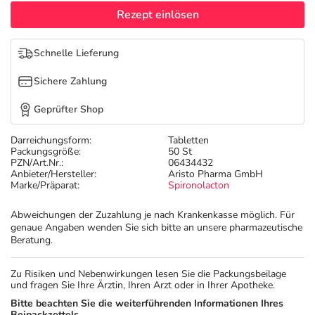
Refluthin, Lasea & Carmenthin Deals
Sport & Fitness
Täglich gut versorgt
Rezept einlösen
Salus Deals
Tierapotheke
Schnelle Lieferung
Sichere Zahlung
Vitamine & Mineralstoffe
Geprüfter Shop
Marken
Darreichungsform:
Tabletten
Packungsgröße:
50 St
PZN/Art.Nr.:
06434432
Anbieter/Hersteller:
Aristo Pharma GmbH
Marke/Präparat:
Spironolacton
Abweichungen der Zuzahlung je nach Krankenkasse möglich. Für
genaue Angaben wenden Sie sich bitte an unsere pharmazeutische
Beratung.
Zu Risiken und Nebenwirkungen lesen Sie die Packungsbeilage
und fragen Sie Ihre Ärztin, Ihren Arzt oder in Ihrer Apotheke.
Bitte beachten Sie die weiterführenden Informationen Ihres
Beipackzettels.