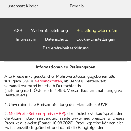
Elektrolytmangel mit Symptomen wie Schläfrigkeit und
Hustensaft Kinder
Bryonia
Verwirrtheit. Setzen Sie sich bei dem Verdacht auf eine
Überdosierung umgehend mit einem Arzt in Verbindung.
AGB
Widerrufsbelehrung
Bestellung widerrufen
Einnahme vergessen?
Impressum
Datenschutz
Cookie-Einstellungen
Setzen Sie die Einnahme zum nächsten vorgeschriebenen
Zeitpunkt ganz normal (also nicht mit der doppelten
Barrierefreiheitserklärung
Menge) fort.
Informationen zu Preisangaben
Generell gilt: Achten Sie vor allem bei Säuglingen,
Kleinkindern und älteren Menschen auf eine
Alle Preise inkl. gesetzlicher Mehrwertsteuer, gegebenenfalls
zuzüglich 3,99 €
Versandkosten
, ab 34,99 € Bestellwert
gewissenhafte Dosierung. Im Zweifelsfalle fragen Sie
versandkostenfrei innerhalb Deutschlands.
Ihren Arzt oder Apotheker nach etwaigen Auswirkungen
(Lieferung nach Österreich: 4,95 € Versandkosten unabhängig vom
Bestellwert)
oder Vorsichtsmaßnahmen.
1: Unverbindliche Preisempfehlung des Herstellers (UVP)
Eine vom Arzt verordnete Dosierung kann von den
2:
MediPreis-Referenzpreis (MRP)
: der höchste Verkaufspreis, den
Angaben der Packungsbeilage abweichen. Da der Arzt sie
die Arzneimittel-Preisvergleichsseite www.medipreis.de für dieses
Produkt ausweist (Stand: 10.08.2026). Produktpreise können sich
individuell abstimmt, sollten Sie das Arzneimittel daher
zwischenzeitlich geändert und damit die Rangfolge der