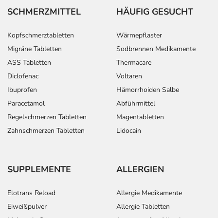
Veränderung während der Behandlung, wenden Sie sich
SCHMERZMITTEL
HÄUFIG GESUCHT
an Ihren Arzt oder Apotheker.
Kopfschmerztabletten
Wärmepflaster
Für die Information an dieser Stelle werden vor allem
Migräne Tabletten
Sodbrennen Medikamente
Nebenwirkungen berücksichtigt, die bei mindestens
ASS Tabletten
Thermacare
einem von 1.000 behandelten Patienten auftreten.
Diclofenac
Voltaren
Dosierung
Ibuprofen
Hämorrhoiden Salbe
Paracetamol
Abführmittel
Text
Personen
Einzeldosis
Gesamtdosi
Regelschmerzen Tabletten
Magentabletten
Behandlungsbeginn:
Erwachsene
1 Tablette
1-2 mal täglic
Zahnschmerzen Tabletten
Lidocain
Folgebehandlung:
Erwachsene
1/2-1
1-2 mal täglic
SUPPLEMENTE
ALLERGIEN
Tablette
Elotrans Reload
Allergie Medikamente
Eiweißpulver
Allergie Tabletten
Anwendungshinweise