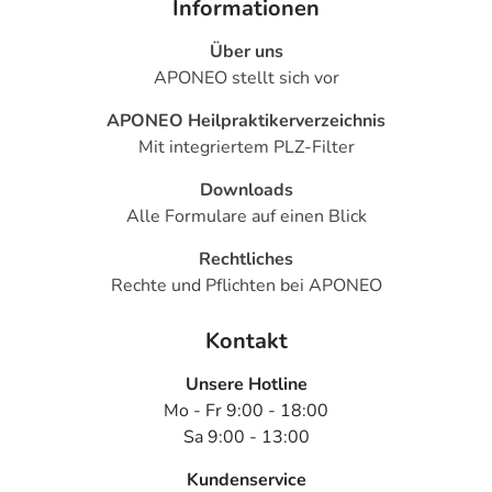
Informationen
- Kollapsneigung bei evtl. zu starkem Blutdruckabfall
Über uns
- Anstieg der Nierenwerte (Kreatinin und Harnstoff)
APONEO stellt sich vor
- Störungen des Flüssigkeit- und Salzhaushaltes, wie:
- Erhöhte Kaliumwerte
APONEO Heilpraktikerverzeichnis
- Erhöhte Kalziumwerte
Mit integriertem PLZ-Filter
- Erhöhte Chlorwerte
- Natriummangel
Downloads
- Magnesiummangel
Alle Formulare auf einen Blick
- Flüssigkeitsmangel (Dehydratation)
Rechtliches
- Verschiebung des Säure-Basen-Gleichgewichts im Blut
Rechte und Pflichten bei APONEO
zur saueren Seite (Azidose)
- Anstieg der Harnsäurekonzentration im Blut, dadurch
Kontakt
evtl. Auslösen eines Gichtanfalles
- Veränderung des Blutbildes, wie:
Unsere Hotline
- Thrombozytopenie (Verminderung der Anzahl der
Mo - Fr 9:00 - 18:00
Blutplättchen)
Sa 9:00 - 13:00
- Eosinophilie (erhöhte Anzahl an bestimmten weißen
Blutkörperchen)
Kundenservice