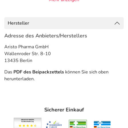
Anwendungsgebiete
- Wassereinlagerung (Ödem)
- Hyperaldosteronismus (Überproduktion von Aldosteron
Hersteller
in der Nebenniere)
- Aszites (Bauchwassersucht)
Adresse des Anbieters/Herstellers
Gegenanzeigen
Aristo Pharma GmbH
Wallenroder Str. 8-10
Was spricht gegen eine Anwendung?
13435 Berlin
Immer:
Das
PDF des Beipackzettels
können Sie sich oben
- Überempfindlichkeit gegen die Inhaltsstoffe
herunterladen.
- Nicht oder kaum vorhandene Harnausscheidung
- Nierenversagen
- Chronisch schwer eingeschränkte Nierenfunktion
- Störungen des Flüssigkeit- und Salzhaushaltes, wie:
Sicherer Einkauf
- Erhöhte Kaliumwerte
- Natriummangel