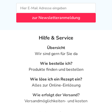
- Kopfschmerzen
- Schwindel
- Schläfrigkeit
zur Newsletteranmeldung
- Müdigkeit
- Verwirrtheit
- Koordinationsstörung
Hilfe & Service
- Teilnahmslosigkeit (Apathie)
- Lähmungen
Übersicht
- Sehstörungen
Wir sind gern für Sie da
- Störungen der Stimme
Wie bestelle ich?
- Überempfindlichkeitsreaktionen der Haut, wie:
Produkte finden und bestellen
- Juckreiz
- Hautausschlag
Wie löse ich ein Rezept ein?
- Hautrötung
Alles zur Online-Einlösung
- Nesselausschlag
- Herzrhythmusstörungen
Wie erfolgt der Versand?
- Niedriger Blutdruck
Versandmöglichkeiten- und kosten
- Orthostatische Hypotonie (Kreislaufstörungen aufgrund
niedrigen Blutdrucks)