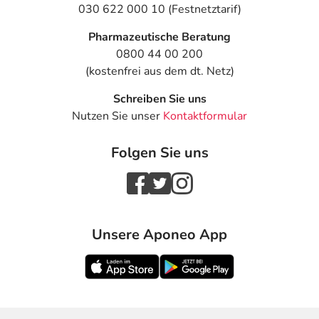
- Agranulozytose (stark verminderte Anzahl bestimmter
030 622 000 10 (Festnetztarif)
weißer Blutkörperchen) erste Anzeichen sind
Pharmazeutische Beratung
grippeähnliche Symptome, wie: Fieber, Halsschmerzen,
0800 44 00 200
Zahnfleisch- und Mundschleimhautentzündungen; bei
(kostenfrei aus dem dt. Netz)
Auftreten bitte sofort einen Arzt aufsuchen.
- Thrombose
Schreiben Sie uns
- Muskelschwäche
Nutzen Sie unser
Kontaktformular
- Muskelkrämpfe
- Brustbildung beim Mann
Folgen Sie uns
- Menstruationsstörung
- Mastodynie (Schmerzen und Spannungsgefühl in der
Brustdrüse)
- Vermehrte männliche Behaarung bei der Frau
(Hirsutismus)
Unsere Aponeo App
- Potenzstörungen
- Allgemeine Schwäche
- Embolie
Bemerken Sie eine Befindlichkeitsstörung oder