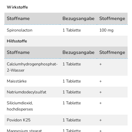
Wirkstoffe
Stoffname
Bezugsangabe
Stoffmenge
Spironolacton
1 Tablette
100 mg
Hilfsstoffe
Stoffname
Bezugsangabe
Stoffmenge
Calciumhydrogenphosphat-
1 Tablette
+
2-Wasser
Maisstärke
1 Tablette
+
Natriumdodecylsulfat
1 Tablette
+
Siliciumdioxid,
1 Tablette
+
hochdisperses
Povidon K25
1 Tablette
+
Magnesium stearat
1 Tablette
+