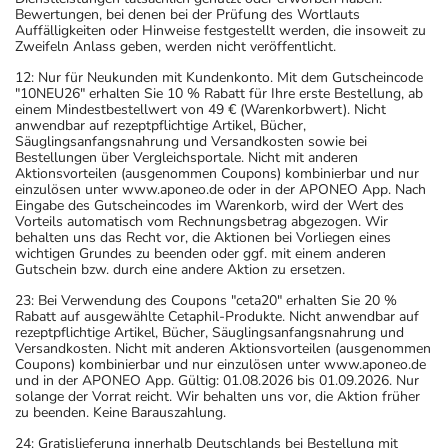
generell vor der Behandlung mit einem neuen
Bewertungen, bei denen bei der Prüfung des Wortlauts
Auffälligkeiten oder Hinweise festgestellt werden, die insoweit zu
Arzneimittel jedes andere, das Sie bereits anwenden,
Zweifeln Anlass geben, werden nicht veröffentlicht.
dem Arzt oder Apotheker angeben. Das gilt auch für
12: Nur für Neukunden mit Kundenkonto. Mit dem Gutscheincode
Arzneimittel, die Sie selbst kaufen, nur gelegentlich
"10NEU26" erhalten Sie 10 % Rabatt für Ihre erste Bestellung, ab
anwenden oder deren Anwendung schon einige Zeit
einem Mindestbestellwert von 49 € (Warenkorbwert). Nicht
anwendbar auf rezeptpflichtige Artikel, Bücher,
zurückliegt.
Säuglingsanfangsnahrung und Versandkosten sowie bei
Bitte verwenden Sie dieses Arzneimittel nicht mehr nach
Bestellungen über Vergleichsportale. Nicht mit anderen
Aktionsvorteilen (ausgenommen Coupons) kombinierbar und nur
dem auf der Packung oder der Umverpackung
einzulösen unter www.aponeo.de oder in der APONEO App. Nach
angegebenen Verfallsdatum. Das Verfallsdatum bezieht
Eingabe des Gutscheincodes im Warenkorb, wird der Wert des
Vorteils automatisch vom Rechnungsbetrag abgezogen. Wir
sich auf den letzten Tag des angegebenen Monats.
behalten uns das Recht vor, die Aktionen bei Vorliegen eines
wichtigen Grundes zu beenden oder ggf. mit einem anderen
Gutschein bzw. durch eine andere Aktion zu ersetzen.
23: Bei Verwendung des Coupons "ceta20" erhalten Sie 20 %
Rabatt auf ausgewählte Cetaphil-Produkte. Nicht anwendbar auf
rezeptpflichtige Artikel, Bücher, Säuglingsanfangsnahrung und
Versandkosten. Nicht mit anderen Aktionsvorteilen (ausgenommen
Coupons) kombinierbar und nur einzulösen unter www.aponeo.de
und in der APONEO App. Gültig: 01.08.2026 bis 01.09.2026. Nur
solange der Vorrat reicht. Wir behalten uns vor, die Aktion früher
zu beenden. Keine Barauszahlung.
24: Gratislieferung innerhalb Deutschlands bei Bestellung mit