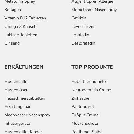
Melatonin Spray
Augentropfen Allergie
Kollagen
Mometason Nasenspray
Die Gesamtdosis sollte nicht ohne Rücksprache mit
einem Arzt oder Apotheker überschritten werden.
Vitamin B12 Tabletten
Cetirizin
Omega 3 Kapseln
Levocetirizin
Art der Anwendung?
Laktase Tabletten
Loratadin
Nehmen Sie das Arzneimittel unzerkaut mit Flüssigkeit
Ginseng
Desloratadin
(z.B. 1 Glas Wasser) ein.
Dauer der Anwendung?
ERKÄLTUNGEN
TOP PRODUKTE
Die Anwendungsdauer richtet sich nach Art der
Beschwerde und/oder Dauer der Erkrankung und wird
Hustenstiller
Fieberthermometer
deshalb nur von Ihrem Arzt bestimmt. Die empfohlene
Anwendungsdauer bei Kindern beträgt höchstens 30
Hustenlöser
Neurodermitis Creme
Tage.
Halsschmerztabletten
Zinksalbe
Erkältungsbad
Pantoprazol
Überdosierung?
Meerwasser Nasenspray
Fußpilz Creme
Es kann zu einer Vielzahl von
Inhaliergeräte
Mückenschutz
Überdosierungserscheinungen kommen, unter anderem
Hustenstiller Kinder
Panthenol Salbe
zu niedrigem Blutdruck, Kreislaufstörungen, Wasser- und