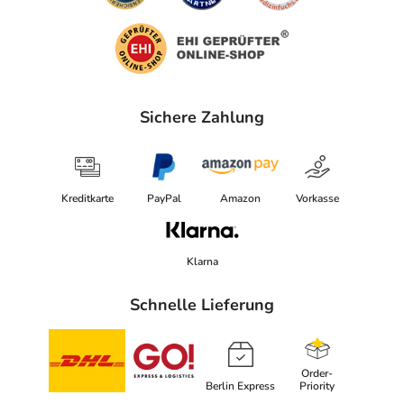
Ist Ihnen das Arzneimittel trotz einer Gegenanzeige
verordnet worden, sprechen Sie mit Ihrem Arzt oder
Apotheker. Der therapeutische Nutzen kann höher sein,
als das Risiko, das die Anwendung bei einer
Gegenanzeige in sich birgt.
Sichere Zahlung
Nebenwirkungen
Welche unerwünschten Wirkungen können auftreten?
Kreditkarte
PayPal
Amazon
Vorkasse
- Magen-Darm-Beschwerden, wie:
- Übelkeit
Klarna
- Erbrechen
- Durchfälle
Schnelle Lieferung
- Bauchschmerzen
- Kopfschmerzen
- Schwindel
Order-
- Müdigkeit
Berlin Express
Priority
- Schlaflosigkeit