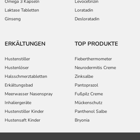
Omega 3 Kapseln
Levocetirizin
Laktase Tabletten
Loratadin
Ginseng
Desloratadin
ERKÄLTUNGEN
TOP PRODUKTE
Hustenstiller
Fieberthermometer
Hustenlöser
Neurodermitis Creme
Halsschmerztabletten
Zinksalbe
Erkältungsbad
Pantoprazol
Meerwasser Nasenspray
Fußpilz Creme
Inhaliergeräte
Mückenschutz
Hustenstiller Kinder
Panthenol Salbe
Hustensaft Kinder
Bryonia