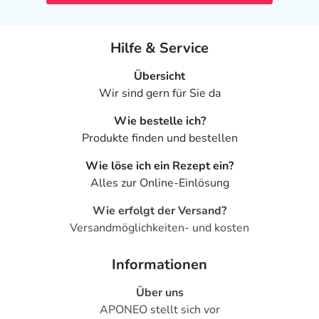
Für die Information an dieser Stelle werden vor allem
Nebenwirkungen berücksichtigt, die bei mindestens
einem von 1.000 behandelten Patienten auftreten.
Hilfe & Service
Dosierung
Übersicht
Wir sind gern für Sie da
Text
Personen
Einzeldosis
Gesamt
Wie bestelle ich?
Folgende
Erwachsene
1 Tablette
5-mal tä
Produkte finden und bestellen
Dosierungsempfehlungen
werden gegeben - die
Wie löse ich ein Rezept ein?
Dosierung für Ihre
Alles zur Online-Einlösung
spezielle Erkrankung
besprechen Sie am
Wie erfolgt der Versand?
besten mit Ihrem Arzt:
Versandmöglichkeiten- und kosten
Anwendungshinweise
Informationen
Die Gesamtdosis sollte nicht ohne Rücksprache mit
Über uns
einem Arzt oder Apotheker überschritten werden.
APONEO stellt sich vor