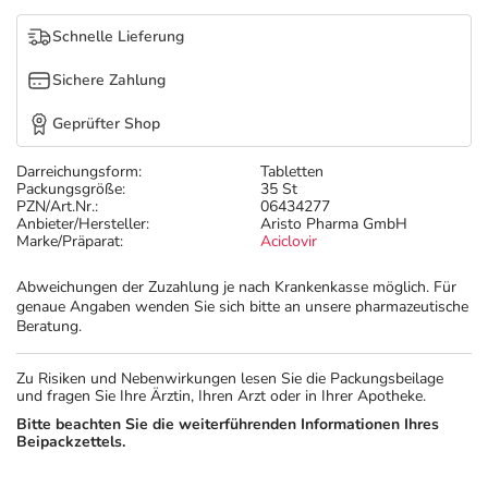
Refluthin, Lasea & Carmenthin Deals
Sport & Fitness
Täglich gut versorgt
Schnelle Lieferung
Salus Deals
Tierapotheke
Sichere Zahlung
Geprüfter Shop
Vitamine & Mineralstoffe
Darreichungsform:
Tabletten
Packungsgröße:
35 St
Marken
PZN/Art.Nr.:
06434277
Anbieter/Hersteller:
Aristo Pharma GmbH
Marke/Präparat:
Aciclovir
Abweichungen der Zuzahlung je nach Krankenkasse möglich. Für
genaue Angaben wenden Sie sich bitte an unsere pharmazeutische
Beratung.
Zu Risiken und Nebenwirkungen lesen Sie die Packungsbeilage
und fragen Sie Ihre Ärztin, Ihren Arzt oder in Ihrer Apotheke.
Bitte beachten Sie die weiterführenden Informationen Ihres
Beipackzettels.