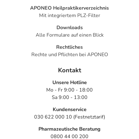
APONEO Heilpraktikerverzeichnis
Art der Anwendung?
Mit integriertem PLZ-Filter
Nehmen Sie das Arzneimittel mit Flüssigkeit (z.B. 1 Glas
Wasser) ein.
Downloads
Alle Formulare auf einen Blick
Dauer der Anwendung?
Die Anwendungsdauer richtet sich nach Art der
Rechtliches
Beschwerde und/oder Dauer der Erkrankung und wird
Rechte und Pflichten bei APONEO
deshalb nur von Ihrem Arzt bestimmt.
Kontakt
Überdosierung?
Unsere Hotline
Bei einer Überdosierung kann es unter anderem zu
Mo - Fr 9:00 - 18:00
Hautausschlägen, Übelkeit, Durchfall und Halluzinationen
Sa 9:00 - 13:00
kommen. Setzen Sie sich bei dem Verdacht auf eine
Überdosierung umgehend mit einem Arzt in Verbindung.
Kundenservice
030 622 000 10 (Festnetztarif)
Einnahme vergessen?
Setzen Sie die Einnahme zum nächsten vorgeschriebenen
Pharmazeutische Beratung
Zeitpunkt ganz normal (also nicht mit der doppelten
0800 44 00 200