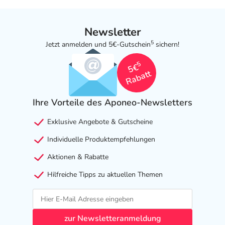
- Halluzinationen
- Delirium (Verwirrtheit)
Newsletter
- Überempfindlichkeitsreaktionen der Haut, wie:
5
Jetzt anmelden und 5€-Gutschein
sichern!
- Juckreiz
- Hautausschlag
5
5€
- Haarausfall
Rabatt
- Anfälle von Atemnot
- Anstieg der Nierenwerte (Kreatinin und Harnstoff)
Ihre Vorteile des Aponeo-Newsletters
- Anstieg der Leberwerte
- Allgemeine Schwäche
Exklusive Angebote & Gutscheine
- Erhöhte Lichtempfindlichkeit der Haut
Individuelle Produktempfehlungen
- Nesselausschlag (Urtikaria) durch Medikamente
- Fieber
Aktionen & Rabatte
Hilfreiche Tipps zu aktuellen Themen
Bemerken Sie eine Befindlichkeitsstörung oder
Veränderung während der Behandlung, wenden Sie sich
an Ihren Arzt oder Apotheker.
zur Newsletteranmeldung