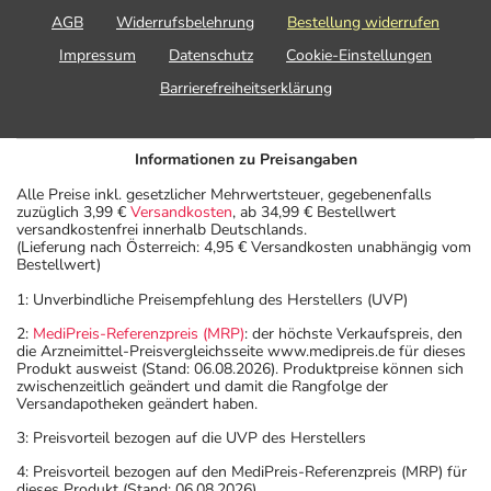
AGB
Widerrufsbelehrung
Bestellung widerrufen
Impressum
Datenschutz
Cookie-Einstellungen
Barrierefreiheitserklärung
Informationen zu Preisangaben
Alle Preise inkl. gesetzlicher Mehrwertsteuer, gegebenenfalls
zuzüglich 3,99 €
Versandkosten
, ab 34,99 € Bestellwert
versandkostenfrei innerhalb Deutschlands.
(Lieferung nach Österreich: 4,95 € Versandkosten unabhängig vom
Bestellwert)
1: Unverbindliche Preisempfehlung des Herstellers (UVP)
2:
MediPreis-Referenzpreis (MRP)
: der höchste Verkaufspreis, den
die Arzneimittel-Preisvergleichsseite www.medipreis.de für dieses
Produkt ausweist (Stand: 06.08.2026). Produktpreise können sich
zwischenzeitlich geändert und damit die Rangfolge der
Versandapotheken geändert haben.
3: Preisvorteil bezogen auf die UVP des Herstellers
4: Preisvorteil bezogen auf den MediPreis-Referenzpreis (MRP) für
dieses Produkt (Stand: 06.08.2026).