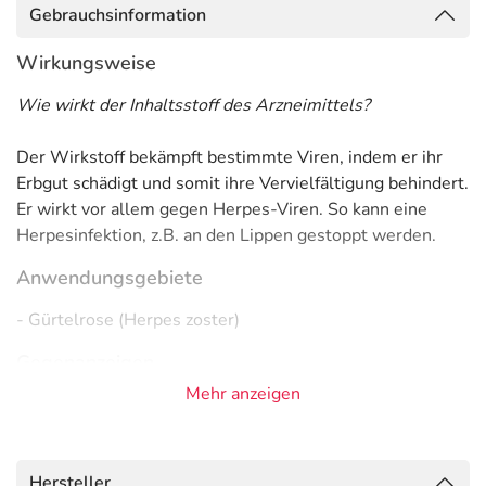
Gebrauchsinformation
Wirkungsweise
Wie wirkt der Inhaltsstoff des Arzneimittels?
Der Wirkstoff bekämpft bestimmte Viren, indem er ihr
Erbgut schädigt und somit ihre Vervielfältigung behindert.
Er wirkt vor allem gegen Herpes-Viren. So kann eine
Herpesinfektion, z.B. an den Lippen gestoppt werden.
Anwendungsgebiete
- Gürtelrose (Herpes zoster)
Gegenanzeigen
Mehr anzeigen
Was spricht gegen eine Anwendung?
Immer:
- Überempfindlichkeit gegen die Inhaltsstoffe
Hersteller