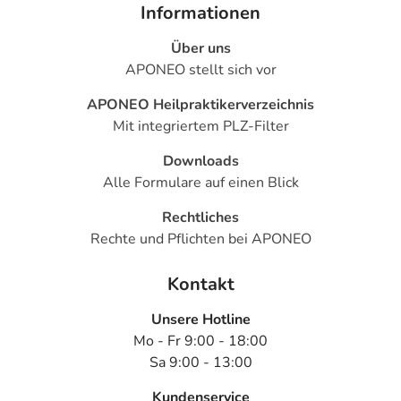
Informationen
Über uns
APONEO stellt sich vor
Zur Vorbeugung
Erwachsene
1 Tablette
4-mal täglich
APONEO Heilpraktikerverzeichnis
gegen
Mit integriertem PLZ-Filter
Herpesinfektionen
bei starker
Downloads
Abwehrschwäche:
Alle Formulare auf einen Blick
Rechtliches
Anwendungshinweise
Rechte und Pflichten bei APONEO
Die Gesamtdosis sollte nicht ohne Rücksprache mit
Kontakt
einem Arzt oder Apotheker überschritten werden.
Unsere Hotline
Art der Anwendung?
Mo - Fr 9:00 - 18:00
Nehmen Sie das Arzneimittel mit Flüssigkeit (z.B. 1 Glas
Sa 9:00 - 13:00
Wasser) ein.
Kundenservice