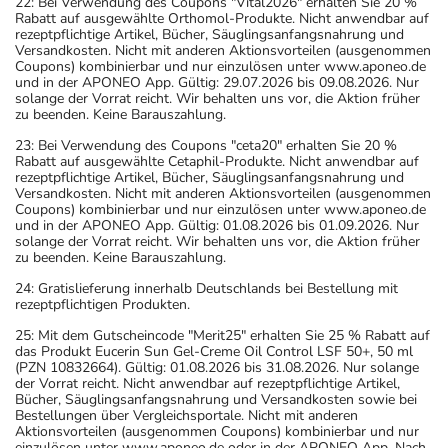
22: Bei Verwendung des Coupons "Vital2026" erhalten Sie 20 %
Rabatt auf ausgewählte Orthomol-Produkte. Nicht anwendbar auf
rezeptpflichtige Artikel, Bücher, Säuglingsanfangsnahrung und
Versandkosten. Nicht mit anderen Aktionsvorteilen (ausgenommen
Coupons) kombinierbar und nur einzulösen unter www.aponeo.de
und in der APONEO App. Gültig: 29.07.2026 bis 09.08.2026. Nur
solange der Vorrat reicht. Wir behalten uns vor, die Aktion früher
zu beenden. Keine Barauszahlung.
23: Bei Verwendung des Coupons "ceta20" erhalten Sie 20 %
Rabatt auf ausgewählte Cetaphil-Produkte. Nicht anwendbar auf
rezeptpflichtige Artikel, Bücher, Säuglingsanfangsnahrung und
Versandkosten. Nicht mit anderen Aktionsvorteilen (ausgenommen
Coupons) kombinierbar und nur einzulösen unter www.aponeo.de
und in der APONEO App. Gültig: 01.08.2026 bis 01.09.2026. Nur
solange der Vorrat reicht. Wir behalten uns vor, die Aktion früher
zu beenden. Keine Barauszahlung.
24: Gratislieferung innerhalb Deutschlands bei Bestellung mit
rezeptpflichtigen Produkten.
25: Mit dem Gutscheincode "Merit25" erhalten Sie 25 % Rabatt auf
das Produkt Eucerin Sun Gel-Creme Oil Control LSF 50+, 50 ml
(PZN 10832664). Gültig: 01.08.2026 bis 31.08.2026. Nur solange
der Vorrat reicht. Nicht anwendbar auf rezeptpflichtige Artikel,
Bücher, Säuglingsanfangsnahrung und Versandkosten sowie bei
Bestellungen über Vergleichsportale. Nicht mit anderen
Aktionsvorteilen (ausgenommen Coupons) kombinierbar und nur
einzulösen unter www.aponeo.de oder in der APONEO App. Nach