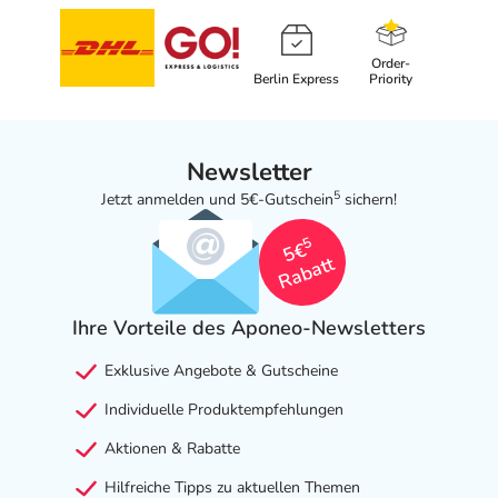
- Magen-Darm-Beschwerden, wie:
- Übelkeit
Order-
Berlin Express
Priority
- Erbrechen
- Durchfälle
- Bauchschmerzen
- Kopfschmerzen
Newsletter
- Schwindel
5
Jetzt anmelden und 5€-Gutschein
sichern!
- Müdigkeit
5
- Schlaflosigkeit
5€
Rabatt
- Halluzinationen
- Delirium (Verwirrtheit)
- Überempfindlichkeitsreaktionen der Haut, wie:
Ihre Vorteile des Aponeo-Newsletters
- Juckreiz
Exklusive Angebote & Gutscheine
- Hautausschlag
- Erhöhte Lichtempfindlichkeit der Haut
Individuelle Produktempfehlungen
- Nesselausschlag (Urtikaria) durch Medikamente
Aktionen & Rabatte
- Haarausfall
- Anfälle von Atemnot
Hilfreiche Tipps zu aktuellen Themen