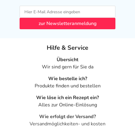
- Anstieg der Nierenwerte (Kreatinin und Harnstoff)
- Anstieg der Leberwerte
- Allgemeine Schwäche
zur Newsletteranmeldung
- Fieber
Bemerken Sie eine Befindlichkeitsstörung oder
Hilfe & Service
Veränderung während der Behandlung, wenden Sie sich
an Ihren Arzt oder Apotheker.
Übersicht
Wir sind gern für Sie da
Für die Information an dieser Stelle werden vor allem
Nebenwirkungen berücksichtigt, die bei mindestens
Wie bestelle ich?
einem von 1.000 behandelten Patienten auftreten.
Produkte finden und bestellen
Dosierung
Wie löse ich ein Rezept ein?
Alles zur Online-Einlösung
Text
Personen
Einzeldosis
Gesamtdosis
Wie erfolgt der Versand?
Bei Gürtelrose:
Erwachsene
2 Tabletten
5-mal täglich
Versandmöglichkeiten- und kosten