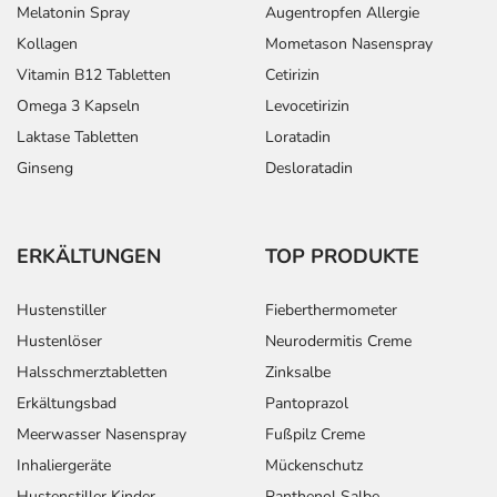
Melatonin Spray
Augentropfen Allergie
anwenden oder deren Anwendung schon einige Zeit
zurückliegt.
Kollagen
Mometason Nasenspray
Bitte verwenden Sie dieses Arzneimittel nicht mehr nach
Vitamin B12 Tabletten
Cetirizin
dem auf der Packung oder der Umverpackung
Omega 3 Kapseln
Levocetirizin
angegebenen Verfallsdatum. Das Verfallsdatum bezieht
Laktase Tabletten
Loratadin
sich auf den letzten Tag des angegebenen Monats.
Ginseng
Desloratadin
ERKÄLTUNGEN
TOP PRODUKTE
Hustenstiller
Fieberthermometer
Hustenlöser
Neurodermitis Creme
Halsschmerztabletten
Zinksalbe
Erkältungsbad
Pantoprazol
Meerwasser Nasenspray
Fußpilz Creme
Inhaliergeräte
Mückenschutz
Hustenstiller Kinder
Panthenol Salbe