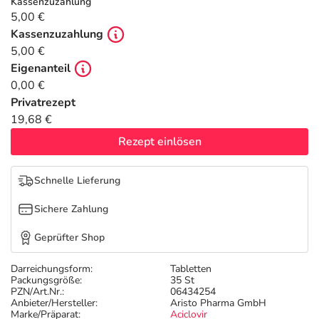
Refluthin, Lasea & Carmenthin Deals
Sport & Fitness
Täglich gut versorgt
Kassenzuzahlung
5,00 €
Kassenzuzahlung
Salus Deals
Tierapotheke
5,00 €
Eigenanteil
Vitamine & Mineralstoffe
0,00 €
Privatrezept
19,68 €
Marken
Rezept einlösen
Schnelle Lieferung
Sichere Zahlung
Geprüfter Shop
Darreichungsform:
Tabletten
Packungsgröße:
35 St
PZN/Art.Nr.:
06434254
Anbieter/Hersteller:
Aristo Pharma GmbH
Marke/Präparat:
Aciclovir