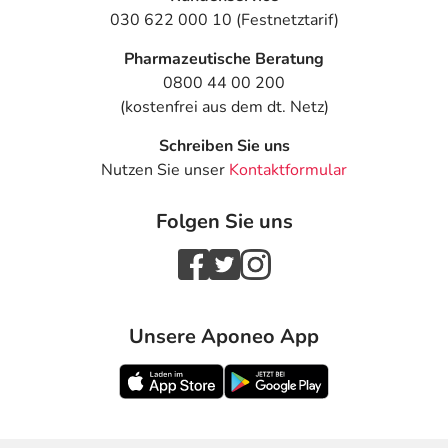
030 622 000 10 (Festnetztarif)
Dauer der Anwendung?
Die Anwendungsdauer richtet sich nach Art der
Pharmazeutische Beratung
Beschwerde und/oder Dauer der Erkrankung und wird
0800 44 00 200
deshalb nur von Ihrem Arzt bestimmt.
(kostenfrei aus dem dt. Netz)
Überdosierung?
Schreiben Sie uns
Bei einer Überdosierung kann es unter anderem zu
Nutzen Sie unser
Kontaktformular
Hautausschlägen, Übelkeit, Durchfall und Halluzinationen
kommen. Setzen Sie sich bei dem Verdacht auf eine
Folgen Sie uns
Überdosierung umgehend mit einem Arzt in Verbindung.
Einnahme vergessen?
Setzen Sie die Einnahme zum nächsten vorgeschriebenen
Unsere Aponeo App
Zeitpunkt ganz normal (also nicht mit der doppelten
Menge) fort.
Generell gilt: Achten Sie vor allem bei Säuglingen,
Kleinkindern und älteren Menschen auf eine