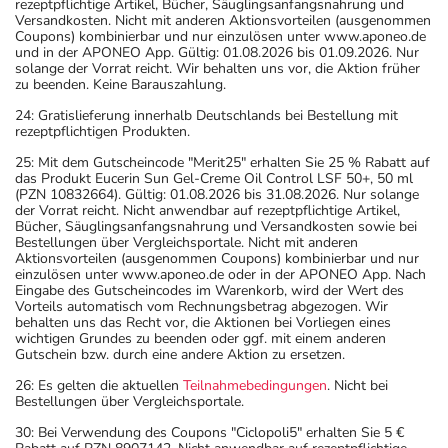
rezeptpflichtige Artikel, Bücher, Säuglingsanfangsnahrung und
Versandkosten. Nicht mit anderen Aktionsvorteilen (ausgenommen
Coupons) kombinierbar und nur einzulösen unter www.aponeo.de
und in der APONEO App. Gültig: 01.08.2026 bis 01.09.2026. Nur
solange der Vorrat reicht. Wir behalten uns vor, die Aktion früher
zu beenden. Keine Barauszahlung.
24: Gratislieferung innerhalb Deutschlands bei Bestellung mit
rezeptpflichtigen Produkten.
25: Mit dem Gutscheincode "Merit25" erhalten Sie 25 % Rabatt auf
das Produkt Eucerin Sun Gel-Creme Oil Control LSF 50+, 50 ml
(PZN 10832664). Gültig: 01.08.2026 bis 31.08.2026. Nur solange
der Vorrat reicht. Nicht anwendbar auf rezeptpflichtige Artikel,
Bücher, Säuglingsanfangsnahrung und Versandkosten sowie bei
Bestellungen über Vergleichsportale. Nicht mit anderen
Aktionsvorteilen (ausgenommen Coupons) kombinierbar und nur
einzulösen unter www.aponeo.de oder in der APONEO App. Nach
Eingabe des Gutscheincodes im Warenkorb, wird der Wert des
Vorteils automatisch vom Rechnungsbetrag abgezogen. Wir
behalten uns das Recht vor, die Aktionen bei Vorliegen eines
wichtigen Grundes zu beenden oder ggf. mit einem anderen
Gutschein bzw. durch eine andere Aktion zu ersetzen.
26: Es gelten die aktuellen
Teilnahmebedingungen
. Nicht bei
Bestellungen über Vergleichsportale.
30: Bei Verwendung des Coupons "Ciclopoli5" erhalten Sie 5 €