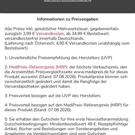
Achten Sie vor allem darauf, wenn Sie am Straßenverkehr
teilnehmen oder Maschinen (auch im Haushalt) bedienen,
mit denen Sie sich verletzen können.
Informationen zu Preisangaben
- Vorsicht: Vermeiden Sie die Einnahme von Alkohol.
Alle Preise inkl. gesetzlicher Mehrwertsteuer, gegebenenfalls
- Vorsicht: Patienten mit Engwinkelglaukom haben ein
zuzüglich 3,99 €
Versandkosten
, ab 34,99 € Bestellwert
erhöhtes Risiko - besonderes im akuten Anfall.
versandkostenfrei innerhalb Deutschlands.
(Lieferung nach Österreich: 4,95 € Versandkosten unabhängig vom
- Vermeiden Sie übermäßige UV-Strahlung, z.B. in
Bestellwert)
Solarien oder bei ausgedehnten Sonnenbädern, weil die
1: Unverbindliche Preisempfehlung des Herstellers (UVP)
Haut während der Anwendung des Arzneimittels
empfindlicher reagiert.
2:
MediPreis-Referenzpreis (MRP)
: der höchste Verkaufspreis, den
die Arzneimittel-Preisvergleichsseite www.medipreis.de für dieses
- Durch plötzliches Absetzen können Probleme oder
Produkt ausweist (Stand: 07.08.2026). Produktpreise können sich
Beschwerden auftreten. Deshalb sollte die Behandlung
zwischenzeitlich geändert und damit die Rangfolge der
Versandapotheken geändert haben.
langsam, das heißt mit einem schrittweisen
Ausschleichen der Dosis, beendet werden. Lassen Sie
3: Preisvorteil bezogen auf die UVP des Herstellers
sich dazu am besten von Ihrem Arzt oder Apotheker
4: Preisvorteil bezogen auf den MediPreis-Referenzpreis (MRP) für
beraten.
dieses Produkt (Stand: 07.08.2026).
- Vorsicht bei Allergie gegen Maisstärke!
5: Sie erhalten den Gutschein für Ihre erste Newsletteranmeldung.
- Vorsicht bei einer Unverträglichkeit gegenüber Lactose.
Gutscheinbedingungen: Mindestbestellwert 49 €. Rezeptpflichtige
Artikel, Bücher und Bestellungen von Sonderangeboten und
Wenn Sie eine Diabetes-Diät einhalten müssen, sollten
Angeboten via Vergleichsportalen sind vom Gutschein