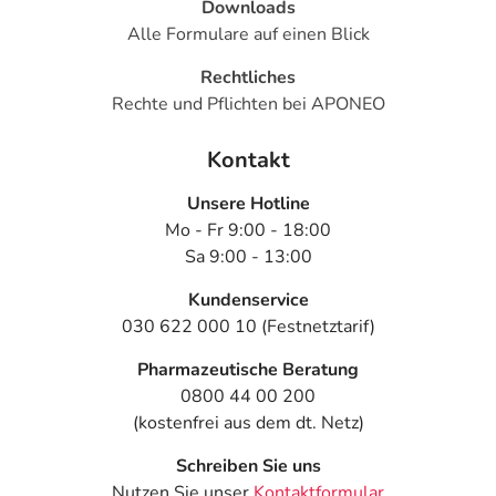
Downloads
- vermindertes Schwitzen
Alle Formulare auf einen Blick
- Pulserniedrigung
- Pulsbeschleunigung
Rechtliches
- Störungen beim Wasserlassen
Rechte und Pflichten bei APONEO
- Entzündung der Ohrspeicheldrüse
Kontakt
Bemerken Sie eine Befindlichkeitsstörung oder
Unsere Hotline
Veränderung während der Behandlung, wenden Sie sich
Mo - Fr 9:00 - 18:00
an Ihren Arzt oder Apotheker.
Sa 9:00 - 13:00
Für die Information an dieser Stelle werden vor allem
Kundenservice
Nebenwirkungen berücksichtigt, die bei mindestens
030 622 000 10 (Festnetztarif)
einem von 1.000 behandelten Patienten auftreten.
Pharmazeutische Beratung
Dosierung
0800 44 00 200
(kostenfrei aus dem dt. Netz)
Text
Personen
Einzeldosis
Gesamtdosi
Schreiben Sie uns
Parkinsonkrankheit
Erwachsene
1/2 Tablette
2-mal täglich
Nutzen Sie unser
Kontaktformular