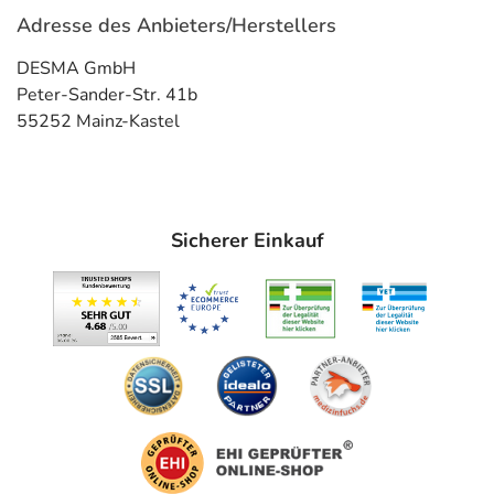
Was spricht gegen eine Anwendung?
Adresse des Anbieters/Herstellers
Immer:
DESMA GmbH
- Überempfindlichkeit gegen die Inhaltsstoffe
Peter-Sander-Str. 41b
- Verengung im Verdauungstrakt
55252 Mainz-Kastel
- Darmverschluss
- Megakolon (krankhaft erweiterter Darm)
Unter Umständen - sprechen Sie hierzu mit Ihrem Arzt
Sicherer Einkauf
oder Apotheker:
- Hirnschäden
- Neigung zu Krampfanfällen
- Myasthenia gravis (Erkrankung des Nervensystems mit
Muskelerschlaffung)
- Prostatavergrößerung mit Restharnbildung
- Harnverhalt
- Grüner Star (Engwinkelglaukom), unbehandelt
Welche Altersgruppe ist zu beachten?