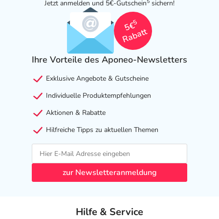
5
Jetzt anmelden und 5€-Gutschein
sichern!
als das Risiko, das die Anwendung bei einer
Gegenanzeige in sich birgt.
5
5€
Rabatt
Nebenwirkungen
Welche unerwünschten Wirkungen können auftreten?
Ihre Vorteile des Aponeo-Newsletters
Exklusive Angebote & Gutscheine
- Magen-Darm-Beschwerden, wie:
- Übelkeit
Individuelle Produktempfehlungen
- Verstopfung
Aktionen & Rabatte
- Mundtrockenheit
- Kopfschmerzen
Hilfreiche Tipps zu aktuellen Themen
- Schwindel
- Müdigkeit
- Schlafstörungen, wie:
zur Newsletteranmeldung
- Schlaflosigkeit
- Benommenheit
- Gedächtnisstörungen
Hilfe & Service
- Unruhe