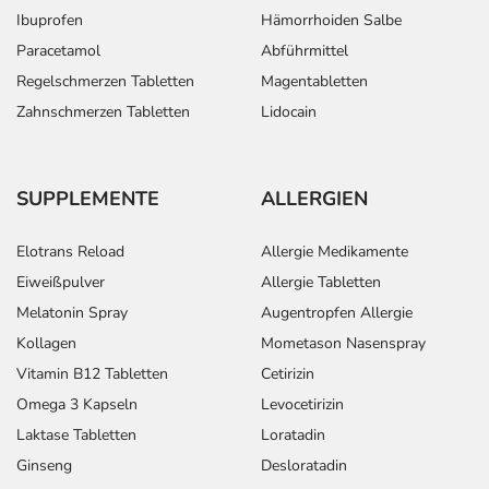
Art der Anwendung?
Ibuprofen
Hämorrhoiden Salbe
Nehmen Sie das Arzneimittel mit Flüssigkeit (z.B. 1 Glas
Paracetamol
Abführmittel
Wasser) ein.
Regelschmerzen Tabletten
Magentabletten
Zahnschmerzen Tabletten
Lidocain
Dauer der Anwendung?
Die Anwendungsdauer richtet sich nach Art der
Beschwerde und/oder Dauer der Erkrankung und wird
deshalb nur von Ihrem Arzt bestimmt.
SUPPLEMENTE
ALLERGIEN
Überdosierung?
Elotrans Reload
Allergie Medikamente
Bei einer Überdosierung kann es unter anderem zu
Eiweißpulver
Allergie Tabletten
Fieber, Verwirrtheit und erhöhter Herzfrequenz kommen.
Melatonin Spray
Augentropfen Allergie
Setzen Sie sich bei dem Verdacht auf eine Überdosierung
Kollagen
Mometason Nasenspray
umgehend mit einem Arzt in Verbindung.
Vitamin B12 Tabletten
Cetirizin
Omega 3 Kapseln
Levocetirizin
Einnahme vergessen?
Setzen Sie die Einnahme zum nächsten vorgeschriebenen
Laktase Tabletten
Loratadin
Zeitpunkt ganz normal (also nicht mit der doppelten
Ginseng
Desloratadin
Menge) fort.