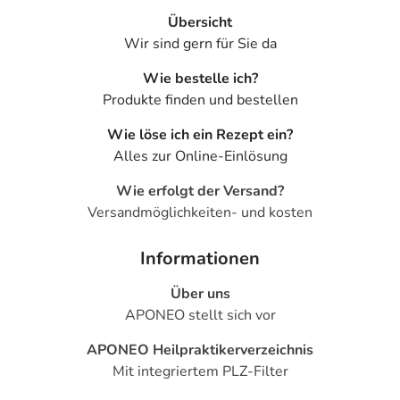
- Nervosität
Übersicht
- Erregung
Wir sind gern für Sie da
- Delirium (Verwirrtheit)
- Euphorie
Wie bestelle ich?
- Halluzinationen
Produkte finden und bestellen
- Angstzustände
Wie löse ich ein Rezept ein?
- Sonderbare (paradoxe) Reaktionen, wie:
Alles zur Online-Einlösung
- Bewegungsstörungen
- Koordinationsstörung
Wie erfolgt der Versand?
- Sprechstörungen
Versandmöglichkeiten- und kosten
- Krampfanfälle
- Muskelzuckungen
Informationen
- Sehstörungen, wie:
- Verschwommenes Sehen (Weitstellung der Pupille)
Über uns
- Störung der Nah- und Ferneinstellung des Auges
APONEO stellt sich vor
(Akkommodation)
APONEO Heilpraktikerverzeichnis
- Erhöhte Lichtempfindlichkeit am Auge
Mit integriertem PLZ-Filter
- Überempfindlichkeitsreaktionen der Haut, wie:
- Hautausschlag