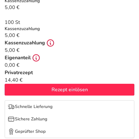
Refluthin, Lasea & Carmenthin Deals
Sport & Fitness
Täglich gut versorgt
Kassenzuzahlung
5,00 €
Salus Deals
Tierapotheke
100 St
Kassenzuzahlung
5,00 €
Vitamine & Mineralstoffe
Kassenzuzahlung
5,00 €
Marken
Eigenanteil
0,00 €
Privatrezept
14,40 €
Rezept einlösen
Schnelle Lieferung
Sichere Zahlung
Geprüfter Shop