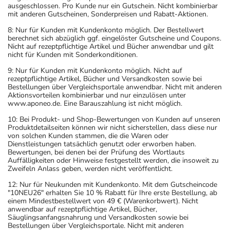
Sie den Zuckergehalt berücksichtigen.
ausgeschlossen. Pro Kunde nur ein Gutschein. Nicht kombinierbar
mit anderen Gutscheinen, Sonderpreisen und Rabatt-Aktionen.
- Es kann Arzneimittel geben, mit denen
Wechselwirkungen auftreten. Sie sollten deswegen
8: Nur für Kunden mit Kundenkonto möglich. Der Bestellwert
berechnet sich abzüglich ggf. eingelöster Gutscheine und Coupons.
generell vor der Behandlung mit einem neuen
Nicht auf rezeptpflichtige Artikel und Bücher anwendbar und gilt
Arzneimittel jedes andere, das Sie bereits anwenden,
nicht für Kunden mit Sonderkonditionen.
dem Arzt oder Apotheker angeben. Das gilt auch für
9: Nur für Kunden mit Kundenkonto möglich. Nicht auf
Arzneimittel, die Sie selbst kaufen, nur gelegentlich
rezeptpflichtige Artikel, Bücher und Versandkosten sowie bei
Bestellungen über Vergleichsportale anwendbar. Nicht mit anderen
anwenden oder deren Anwendung schon einige Zeit
Aktionsvorteilen kombinierbar und nur einzulösen unter
zurückliegt.
www.aponeo.de. Eine Barauszahlung ist nicht möglich.
Bitte verwenden Sie dieses Arzneimittel nicht mehr nach
10: Bei Produkt- und Shop-Bewertungen von Kunden auf unseren
dem auf der Packung oder der Umverpackung
Produktdetailseiten können wir nicht sicherstellen, dass diese nur
von solchen Kunden stammen, die die Waren oder
angegebenen Verfallsdatum. Das Verfallsdatum bezieht
Dienstleistungen tatsächlich genutzt oder erworben haben.
sich auf den letzten Tag des angegebenen Monats.
Bewertungen, bei denen bei der Prüfung des Wortlauts
Auffälligkeiten oder Hinweise festgestellt werden, die insoweit zu
Zweifeln Anlass geben, werden nicht veröffentlicht.
12: Nur für Neukunden mit Kundenkonto. Mit dem Gutscheincode
"10NEU26" erhalten Sie 10 % Rabatt für Ihre erste Bestellung, ab
einem Mindestbestellwert von 49 € (Warenkorbwert). Nicht
anwendbar auf rezeptpflichtige Artikel, Bücher,
Säuglingsanfangsnahrung und Versandkosten sowie bei
Bestellungen über Vergleichsportale. Nicht mit anderen