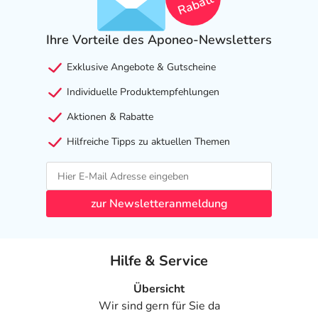
Rabatt
Apotheker. Der therapeutische Nutzen kann höher sein,
als das Risiko, das die Anwendung bei einer
Ihre Vorteile des Aponeo-Newsletters
Gegenanzeige in sich birgt.
Nebenwirkungen
Exklusive Angebote & Gutscheine
Individuelle Produktempfehlungen
Welche unerwünschten Wirkungen können auftreten?
Aktionen & Rabatte
- Magen-Darm-Beschwerden, wie:
Hilfreiche Tipps zu aktuellen Themen
- Übelkeit
- Gewichtszunahme
- Appetitsteigerung
- Kopfschmerzen
zur Newsletteranmeldung
- Schwindel
- Schläfrigkeit
- Sonderbare (paradoxe) Reaktionen, wie:
Hilfe & Service
- Selbstmordgedanken
- Wassereinlagerungen (Ödeme)
Übersicht
- Trockener Mund
Wir sind gern für Sie da
- Schwere Hautreaktionen