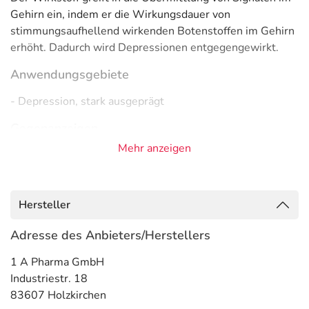
Gehirn ein, indem er die Wirkungsdauer von
stimmungsaufhellend wirkenden Botenstoffen im Gehirn
erhöht. Dadurch wird Depressionen entgegengewirkt.
Anwendungsgebiete
- Depression, stark ausgeprägt
Gegenanzeigen
Mehr anzeigen
Was spricht gegen eine Anwendung?
Immer:
- Überempfindlichkeit gegen die Inhaltsstoffe
Hersteller
Adresse des Anbieters/Herstellers
Unter Umständen - sprechen Sie hierzu mit Ihrem Arzt
oder Apotheker:
1 A Pharma GmbH
- Niedriger Blutdruck
Industriestr. 18
- Herzerkrankung, wie z.B.:
83607 Holzkirchen
- Erregungsleitungsstörungen am Herzen