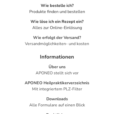
Wie bestelle ich?
- Vollständiger oder teilweiser Verlust der Erinnerung
Produkte finden und bestellen
bzw. Merkfähigkeit (Amnesie)
- Müdigkeit
Wie löse ich ein Rezept ein?
- Rückenschmerzen durch Medikamente
Alles zur Online-Einlösung
- Ungewöhnliche Träume
- Verwirrtheit
Wie erfolgt der Versand?
- Angst
Versandmöglichkeiten- und kosten
- Schlaflosigkeit
- Schläfrigkeit mit erhöhter Reizschwelle (Lethargie)
Informationen
- Zittern
Über uns
- Blutdruckabfall durch Aufstehen (orthostatische
APONEO stellt sich vor
Hypotonie)
- Durchfälle
APONEO Heilpraktikerverzeichnis
- Erbrechen
Mit integriertem PLZ-Filter
- Verstopfung
- Hautausschlag
Downloads
- Gelenkschmerzen
Alle Formulare auf einen Blick
- Muskelschmerzen