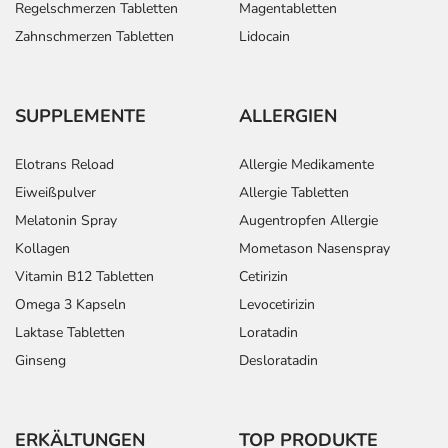
Regelschmerzen Tabletten
Magentabletten
Lutschen Sie das Arzneimittel langsam oder lassen Sie es
Zahnschmerzen Tabletten
Lidocain
im Mund zergehen. Legen Sie es dafür auf die Zunge. Die
Tabette kann ohne Wasser geschluckt werden.
Dauer der Anwendung?
SUPPLEMENTE
ALLERGIEN
Die Anwendungsdauer richtet sich nach Art der
Beschwerde und/oder Dauer der Erkrankung und wird
Elotrans Reload
Allergie Medikamente
deshalb nur von Ihrem Arzt bestimmt.
Eiweißpulver
Allergie Tabletten
Melatonin Spray
Augentropfen Allergie
Überdosierung?
Kollagen
Mometason Nasenspray
Es kann zu einer Vielzahl von
Vitamin B12 Tabletten
Cetirizin
Überdosierungserscheinungen kommen, unter anderem
zu Orientierungslosigkeit, Pulsbeschleunigung und
Omega 3 Kapseln
Levocetirizin
leichter Erhöhung oder Erniedrigung des Blutdrucks.
Laktase Tabletten
Loratadin
Setzen Sie sich bei dem Verdacht auf eine Überdosierung
Ginseng
Desloratadin
umgehend mit einem Arzt in Verbindung.
Einnahme vergessen?
ERKÄLTUNGEN
TOP PRODUKTE