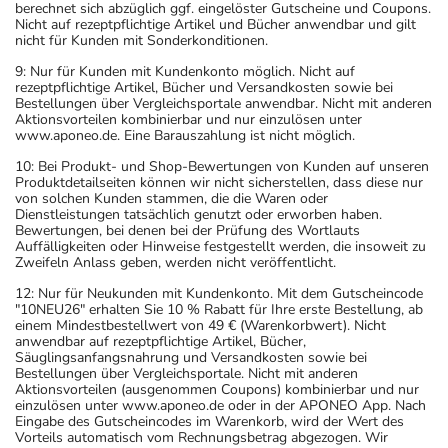
berechnet sich abzüglich ggf. eingelöster Gutscheine und Coupons.
sich dazu am besten von Ihrem Arzt oder Apotheker
Nicht auf rezeptpflichtige Artikel und Bücher anwendbar und gilt
beraten.
nicht für Kunden mit Sonderkonditionen.
- Vorsicht bei Allergie gegen Aspartam!
9: Nur für Kunden mit Kundenkonto möglich. Nicht auf
- Vorsicht bei Allergie gegen Benzylalkohol und ähnliche
rezeptpflichtige Artikel, Bücher und Versandkosten sowie bei
Bestellungen über Vergleichsportale anwendbar. Nicht mit anderen
Stoffe!
Aktionsvorteilen kombinierbar und nur einzulösen unter
- Vorsicht bei Allergie gegen Monoterpene (z.B.
www.aponeo.de. Eine Barauszahlung ist nicht möglich.
Menthol)!
10: Bei Produkt- und Shop-Bewertungen von Kunden auf unseren
- Vorsicht bei Allergie gegen Sulfit!
Produktdetailseiten können wir nicht sicherstellen, dass diese nur
von solchen Kunden stammen, die die Waren oder
- Benzylalkohol: Risiko für schwerwiegende
Dienstleistungen tatsächlich genutzt oder erworben haben.
Nebenwirkungen bei Neugeborenen und Kleinkindern (bis
Bewertungen, bei denen bei der Prüfung des Wortlauts
Auffälligkeiten oder Hinweise festgestellt werden, die insoweit zu
zu 3 Jahren). Risiko für Akkumulation - Anwendung bei
Zweifeln Anlass geben, werden nicht veröffentlicht.
Kleinkindern nicht länger als eine Woche, Vorsicht bei
12: Nur für Neukunden mit Kundenkonto. Mit dem Gutscheincode
Schwangeren, Stillenden und bei Einschränkungen der
"10NEU26" erhalten Sie 10 % Rabatt für Ihre erste Bestellung, ab
Leber- oder Nierenfunktion.
einem Mindestbestellwert von 49 € (Warenkorbwert). Nicht
anwendbar auf rezeptpflichtige Artikel, Bücher,
- Sulfite (E 220 - E 228) können
Säuglingsanfangsnahrung und Versandkosten sowie bei
Überempfindlichkeitsreaktionen und eine Verkrampfung
Bestellungen über Vergleichsportale. Nicht mit anderen
Aktionsvorteilen (ausgenommen Coupons) kombinierbar und nur
der Atemwege hervorrufen.
einzulösen unter www.aponeo.de oder in der APONEO App. Nach
- Aspartam/Phenylalanin kann schädlich sein für
Eingabe des Gutscheincodes im Warenkorb, wird der Wert des
Vorteils automatisch vom Rechnungsbetrag abgezogen. Wir
Patienten mit Phenylketonurie.