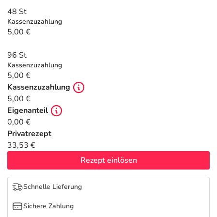
Refluthin, Lasea & Carmenthin Deals
Sport & Fitness
Täglich gut versorgt
48 St
Kassenzuzahlung
Salus Deals
Tierapotheke
5,00 €
96 St
Vitamine & Mineralstoffe
Kassenzuzahlung
5,00 €
Marken
Kassenzuzahlung
5,00 €
Eigenanteil
0,00 €
Privatrezept
33,53 €
Rezept einlösen
Schnelle Lieferung
Sichere Zahlung