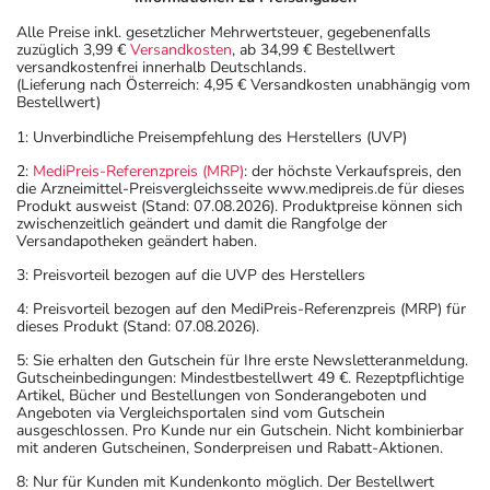
- vor Hitze geschützt
Alle Preise inkl. gesetzlicher Mehrwertsteuer, gegebenenfalls
- vor Feuchtigkeit geschützt (z.B. im fest verschlossenen
zuzüglich 3,99 €
Versandkosten
, ab 34,99 € Bestellwert
versandkostenfrei innerhalb Deutschlands.
Behältnis)
(Lieferung nach Österreich: 4,95 € Versandkosten unabhängig vom
aufbewahrt werden.
Bestellwert)
Wichtige Hinweise
1: Unverbindliche Preisempfehlung des Herstellers (UVP)
Was sollten Sie beachten?
2:
MediPreis-Referenzpreis (MRP)
: der höchste Verkaufspreis, den
die Arzneimittel-Preisvergleichsseite www.medipreis.de für dieses
- Vorsicht: Das Reaktionsvermögen kann auch bei
Produkt ausweist (Stand: 07.08.2026). Produktpreise können sich
bestimmungsgemäßem Gebrauch beeinträchtigt sein.
zwischenzeitlich geändert und damit die Rangfolge der
Versandapotheken geändert haben.
Achten Sie vor allem darauf, wenn Sie am Straßenverkehr
teilnehmen oder Maschinen (auch im Haushalt) bedienen,
3: Preisvorteil bezogen auf die UVP des Herstellers
mit denen Sie sich verletzen können.
4: Preisvorteil bezogen auf den MediPreis-Referenzpreis (MRP) für
- Vorsicht: Vermeiden Sie die Einnahme von Alkohol.
dieses Produkt (Stand: 07.08.2026).
- Vorsicht: Patienten mit Engwinkelglaukom haben ein
5: Sie erhalten den Gutschein für Ihre erste Newsletteranmeldung.
erhöhtes Risiko - besonderes im akuten Anfall.
Gutscheinbedingungen: Mindestbestellwert 49 €. Rezeptpflichtige
Artikel, Bücher und Bestellungen von Sonderangeboten und
- Durch plötzliches Absetzen können Probleme oder
Angeboten via Vergleichsportalen sind vom Gutschein
Beschwerden auftreten. Deshalb sollte die Behandlung
ausgeschlossen. Pro Kunde nur ein Gutschein. Nicht kombinierbar
mit anderen Gutscheinen, Sonderpreisen und Rabatt-Aktionen.
langsam, das heißt mit einem schrittweisen
Ausschleichen der Dosis, beendet werden. Lassen Sie
8: Nur für Kunden mit Kundenkonto möglich. Der Bestellwert