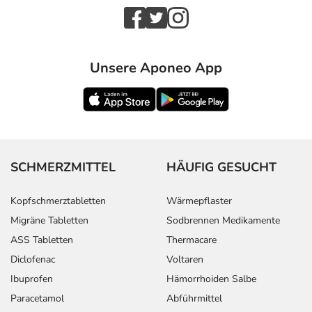
einem von 1.000 behandelten Patienten auftreten.
Dosierung
Unsere Aponeo App
Text
Personen
Einzeldosis
Gesa
Folgende
Erwachsene
1
1-mal
Dosierungsempfehlungen
Schmelztablette
werden gegeben - die
Dosierung für Ihre
spezielle Erkrankung
SCHMERZMITTEL
HÄUFIG GESUCHT
besprechen Sie am
besten mit Ihrem Arzt:
Kopfschmerztabletten
Wärmepflaster
Migräne Tabletten
Sodbrennen Medikamente
Anwendungshinweise
ASS Tabletten
Thermacare
Die Gesamtdosis sollte nicht ohne Rücksprache mit
Diclofenac
Voltaren
einem Arzt oder Apotheker überschritten werden.
Ibuprofen
Hämorrhoiden Salbe
Paracetamol
Abführmittel
Art der Anwendung?