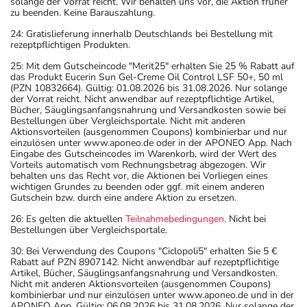
solange der Vorrat reicht. Wir behalten uns vor, die Aktion früher
zu beenden. Keine Barauszahlung.
24: Gratislieferung innerhalb Deutschlands bei Bestellung mit
rezeptpflichtigen Produkten.
25: Mit dem Gutscheincode "Merit25" erhalten Sie 25 % Rabatt auf
das Produkt Eucerin Sun Gel-Creme Oil Control LSF 50+, 50 ml
(PZN 10832664). Gültig: 01.08.2026 bis 31.08.2026. Nur solange
der Vorrat reicht. Nicht anwendbar auf rezeptpflichtige Artikel,
Bücher, Säuglingsanfangsnahrung und Versandkosten sowie bei
Bestellungen über Vergleichsportale. Nicht mit anderen
Aktionsvorteilen (ausgenommen Coupons) kombinierbar und nur
einzulösen unter www.aponeo.de oder in der APONEO App. Nach
Eingabe des Gutscheincodes im Warenkorb, wird der Wert des
Vorteils automatisch vom Rechnungsbetrag abgezogen. Wir
behalten uns das Recht vor, die Aktionen bei Vorliegen eines
wichtigen Grundes zu beenden oder ggf. mit einem anderen
Gutschein bzw. durch eine andere Aktion zu ersetzen.
26: Es gelten die aktuellen
Teilnahmebedingungen
. Nicht bei
Bestellungen über Vergleichsportale.
30: Bei Verwendung des Coupons "Ciclopoli5" erhalten Sie 5 €
Rabatt auf PZN 8907142. Nicht anwendbar auf rezeptpflichtige
Artikel, Bücher, Säuglingsanfangsnahrung und Versandkosten.
Nicht mit anderen Aktionsvorteilen (ausgenommen Coupons)
kombinierbar und nur einzulösen unter www.aponeo.de und in der
APONEO App. Gültig: 06.08.2026 bis 31.08.2026. Nur solange der