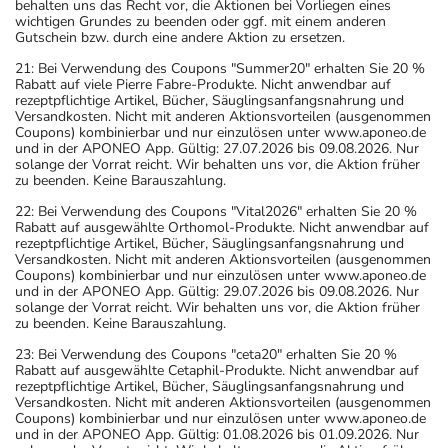
behalten uns das Recht vor, die Aktionen bei Vorliegen eines
- Es kann Arzneimittel geben, mit denen
wichtigen Grundes zu beenden oder ggf. mit einem anderen
Gutschein bzw. durch eine andere Aktion zu ersetzen.
Wechselwirkungen auftreten. Sie sollten deswegen
21: Bei Verwendung des Coupons "Summer20" erhalten Sie 20 %
generell vor der Behandlung mit einem neuen
Rabatt auf viele Pierre Fabre-Produkte. Nicht anwendbar auf
Arzneimittel jedes andere, das Sie bereits anwenden,
rezeptpflichtige Artikel, Bücher, Säuglingsanfangsnahrung und
Versandkosten. Nicht mit anderen Aktionsvorteilen (ausgenommen
dem Arzt oder Apotheker angeben. Das gilt auch für
Coupons) kombinierbar und nur einzulösen unter www.aponeo.de
Arzneimittel, die Sie selbst kaufen, nur gelegentlich
und in der APONEO App. Gültig: 27.07.2026 bis 09.08.2026. Nur
solange der Vorrat reicht. Wir behalten uns vor, die Aktion früher
anwenden oder deren Anwendung schon einige Zeit
zu beenden. Keine Barauszahlung.
zurückliegt.
22: Bei Verwendung des Coupons "Vital2026" erhalten Sie 20 %
Bitte verwenden Sie dieses Arzneimittel nicht mehr nach
Rabatt auf ausgewählte Orthomol-Produkte. Nicht anwendbar auf
dem auf der Packung oder der Umverpackung
rezeptpflichtige Artikel, Bücher, Säuglingsanfangsnahrung und
Versandkosten. Nicht mit anderen Aktionsvorteilen (ausgenommen
angegebenen Verfallsdatum. Das Verfallsdatum bezieht
Coupons) kombinierbar und nur einzulösen unter www.aponeo.de
sich auf den letzten Tag des angegebenen Monats.
und in der APONEO App. Gültig: 29.07.2026 bis 09.08.2026. Nur
solange der Vorrat reicht. Wir behalten uns vor, die Aktion früher
zu beenden. Keine Barauszahlung.
23: Bei Verwendung des Coupons "ceta20" erhalten Sie 20 %
Rabatt auf ausgewählte Cetaphil-Produkte. Nicht anwendbar auf
rezeptpflichtige Artikel, Bücher, Säuglingsanfangsnahrung und
Versandkosten. Nicht mit anderen Aktionsvorteilen (ausgenommen
Coupons) kombinierbar und nur einzulösen unter www.aponeo.de
und in der APONEO App. Gültig: 01.08.2026 bis 01.09.2026. Nur