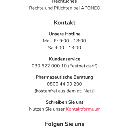
Rechtliches
- Wassereinlagerung in Beinen und/oder Armen
Rechte und Pflichten bei APONEO
- Alpträume
- Krankhaft gesteigerte Aktivität oder Heiterkeit (Manie)
Kontakt
- Antriebssteigerung
- Sinnestäuschungen (Halluzinationen)
Unsere Hotline
- Motorische Ruhelosigkeit (Akathisie)
Mo - Fr 9:00 - 18:00
- Übermäßige Bewegungsaktivität
Sa 9:00 - 13:00
- Missempfindungen
- Syndrom der unruhigen Beine
Kundenservice
- Ohnmachtsanfall
030 622 000 10 (Festnetztarif)
- Niedriger Blutdruck (Hypotonie)
Pharmazeutische Beratung
- Taubheitsgefühl des Mundes
0800 44 00 200
(kostenfrei aus dem dt. Netz)
Bemerken Sie eine Befindlichkeitsstörung oder
Veränderung während der Behandlung, wenden Sie sich
Schreiben Sie uns
an Ihren Arzt oder Apotheker.
Nutzen Sie unser
Kontaktformular
Für die Information an dieser Stelle werden vor allem
Folgen Sie uns
Nebenwirkungen berücksichtigt, die bei mindestens