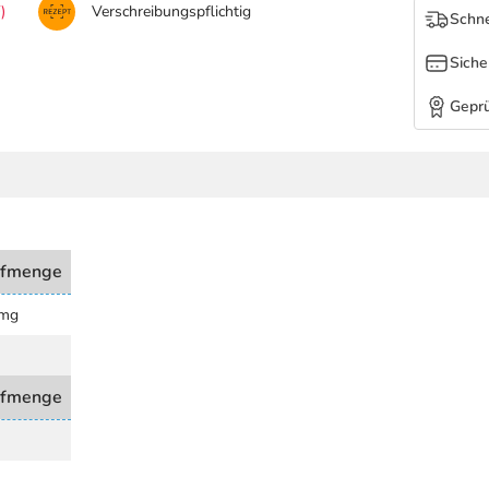
)
Verschreibungspflichtig
Schne
Siche
Geprü
ffmenge
 mg
ffmenge