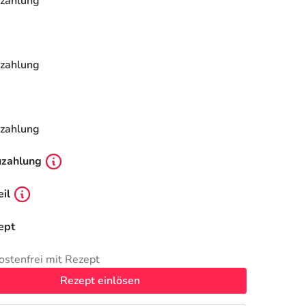
zahlung
zahlung
zahlung
uzahlung
il
ept
ostenfrei mit Rezept
Rezept einlösen