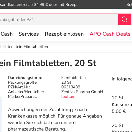
sandkostenfrei ab 34.99 € oder mit Rezept
Sc
 Cash
Services
Rezept einlösen
APO Cash Deals
Lichtenstein Filmtabletten
in Filmtabletten, 20 St
Darreichungsform:
Filmtabletten
In folgen
Packungsgröße:
20 St
PZN/Art.Nr.:
06313438
Anbieter/Hersteller:
Zentiva Pharma GmbH
Marke/Präparat:
Ibuflam
10 St
Kassenzu
Abweichungen der Zuzahlung je nach
5,00 €
Krankenkasse möglich. Für genaue Angaben
wenden Sie sich bitte an unsere
20 St
pharmazeutische Beratung.