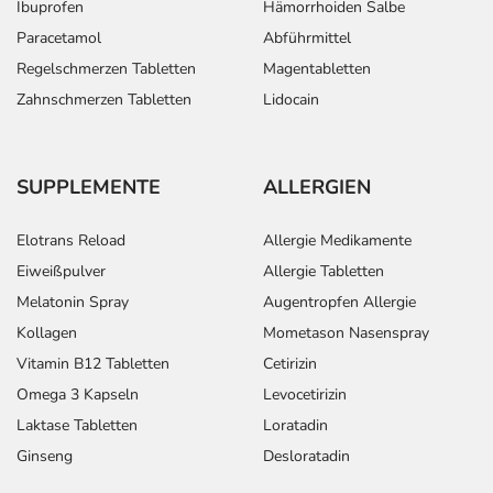
Ibuprofen
Hämorrhoiden Salbe
Paracetamol
Abführmittel
Regelschmerzen Tabletten
Magentabletten
Zahnschmerzen Tabletten
Lidocain
SUPPLEMENTE
ALLERGIEN
Elotrans Reload
Allergie Medikamente
Eiweißpulver
Allergie Tabletten
Melatonin Spray
Augentropfen Allergie
Kollagen
Mometason Nasenspray
Vitamin B12 Tabletten
Cetirizin
Omega 3 Kapseln
Levocetirizin
Laktase Tabletten
Loratadin
Ginseng
Desloratadin