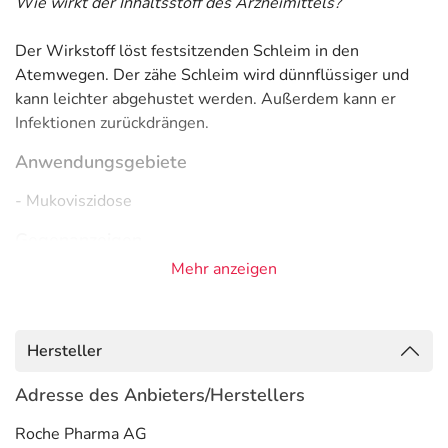
Wie wirkt der Inhaltsstoff des Arzneimittels?
Der Wirkstoff löst festsitzenden Schleim in den
Atemwegen. Der zähe Schleim wird dünnflüssiger und
kann leichter abgehustet werden. Außerdem kann er
Infektionen zurückdrängen.
Anwendungsgebiete
- Mukoviszidose
Gegenanzeigen
Mehr anzeigen
Was spricht gegen eine Anwendung?
- Überempfindlichkeit gegen die Inhaltsstoffe
Hersteller
Welche Altersgruppe ist zu beachten?
Adresse des Anbieters/Herstellers
- Kinder unter 5 Jahren: Das Arzneimittel darf nicht
angewendet werden.
Roche Pharma AG