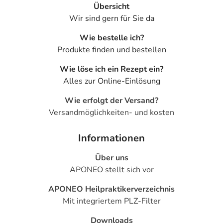
Übersicht
Bereiten Sie das Arzneimittel zu und inhalieren Sie es.
Wir sind gern für Sie da
Benutzen Sie dafür ein entsprechendes Gerät (z.B.
Vernebler). Lassen Sie sich zu der Anwendung von Ihrem
Wie bestelle ich?
Arzt oder Apotheker beraten. Die Anwendung sollte nur
Produkte finden und bestellen
erfolgen, wenn der sichere Umgang mit dem Arzneimittel
gewährt ist.
Wie löse ich ein Rezept ein?
Alles zur Online-Einlösung
Dauer der Anwendung?
Wie erfolgt der Versand?
Die Anwendungsdauer richtet sich nach Art der
Versandmöglichkeiten- und kosten
Beschwerde und/oder Dauer der Erkrankung und wird
deshalb nur von Ihrem Arzt bestimmt. Prinzipiell ist die
Informationen
Dauer der Anwendung zeitlich nicht begrenzt, das
Arzneimittel kann daher längerfristig angewendet
Über uns
werden.
APONEO stellt sich vor
Überdosierung?
APONEO Heilpraktikerverzeichnis
Es sind keine Überdosierungserscheinungen bekannt. Im
Mit integriertem PLZ-Filter
Zweifelsfall wenden Sie sich an Ihren Arzt.
Downloads