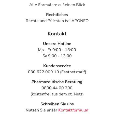
Alle Formulare auf einen Blick
Anwendung vergessen?
Setzen Sie die Anwendung zum nächsten
Rechtliches
vorgeschriebenen Zeitpunkt ganz normal (also nicht mit
Rechte und Pflichten bei APONEO
der doppelten Menge) fort.
Kontakt
Generell gilt: Achten Sie vor allem bei Säuglingen,
Kleinkindern und älteren Menschen auf eine
Unsere Hotline
gewissenhafte Dosierung. Im Zweifelsfalle fragen Sie
Mo - Fr 9:00 - 18:00
Ihren Arzt oder Apotheker nach etwaigen Auswirkungen
Sa 9:00 - 13:00
oder Vorsichtsmaßnahmen.
Kundenservice
030 622 000 10 (Festnetztarif)
Eine vom Arzt verordnete Dosierung kann von den
Angaben der Packungsbeilage abweichen. Da der Arzt sie
Pharmazeutische Beratung
individuell abstimmt, sollten Sie das Arzneimittel daher
0800 44 00 200
nach seinen Anweisungen anwenden.
(kostenfrei aus dem dt. Netz)
Aufbewahrung
Schreiben Sie uns
Nutzen Sie unser
Kontaktformular
Aufbewahrung