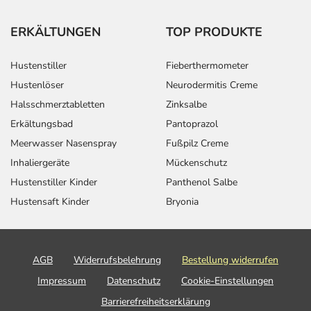
ERKÄLTUNGEN
TOP PRODUKTE
Hustenstiller
Fieberthermometer
Hustenlöser
Neurodermitis Creme
Halsschmerztabletten
Zinksalbe
Erkältungsbad
Pantoprazol
Meerwasser Nasenspray
Fußpilz Creme
Inhaliergeräte
Mückenschutz
Hustenstiller Kinder
Panthenol Salbe
Hustensaft Kinder
Bryonia
AGB
Widerrufsbelehrung
Bestellung widerrufen
Impressum
Datenschutz
Cookie-Einstellungen
Barrierefreiheitserklärung