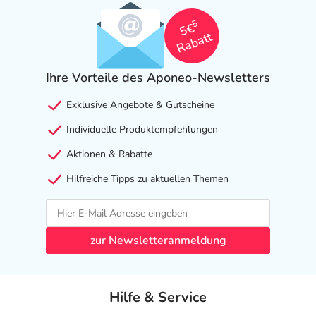
5
Höchstdosis:
Erwachsene
1
1-2 mal täglich
5€
Rabatt
Unter
ab 21 Jahre
Inhalationsampulle
ärztlicher
Aufsicht
Ihre Vorteile des Aponeo-Newsletters
kann die
Dosis für
Exklusive Angebote & Gutscheine
Erwachsene
ab 21 Jahre
Individuelle Produktempfehlungen
auf das
Aktionen & Rabatte
Doppelte
erhöht
Hilfreiche Tipps zu aktuellen Themen
werden.
Anwendungshinweise
zur Newsletteranmeldung
Die Gesamtdosis sollte nicht ohne Rücksprache mit
einem Arzt oder Apotheker überschritten werden.
Hilfe & Service
Art der Anwendung?