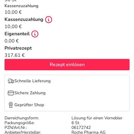
Refluthin, Lasea & Carmenthin Deals
Sport & Fitness
Täglich gut versorgt
Kassenzuzahlung
10,00 €
Salus Deals
Tierapotheke
Kassenzuzahlung
10,00 €
Eigenanteil
Vitamine & Mineralstoffe
0,00 €
Privatrezept
Marken
317,61 €
Rezept einlösen
Schnelle Lieferung
Sichere Zahlung
Geprüfter Shop
Darreichungsform:
Lösung für einen Vernebler
Packungsgröße:
6 St
PZN/Art.Nr.:
06172742
Anbieter/Hersteller:
Roche Pharma AG