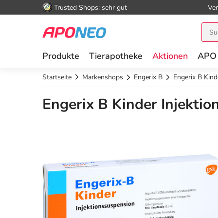
Trusted Shops: sehr gut
Ver
Produkte
Tierapotheke
Aktionen
APO
Startseite
Markenshops
Engerix B
Engerix B Kind
Engerix B Kinder Injektio