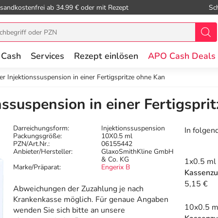
sandkostenfrei ab 34.99 € oder mit Rezept
Sc
 Cash
Services
Rezept einlösen
APO Cash Deals
er Injektionssuspension in einer Fertigspritze ohne Kan
nssuspension in einer Fertigspri
Darreichungsform:
Injektionssuspension
In folgen
Packungsgröße:
10X0.5 ml
PZN/Art.Nr.:
06155442
Anbieter/Hersteller:
GlaxoSmithKline GmbH
& Co. KG
1x0.5 ml
Marke/Präparat:
Engerix B
Kassenzu
5,15 €
Abweichungen der Zuzahlung je nach
Krankenkasse möglich. Für genaue Angaben
10x0.5 m
wenden Sie sich bitte an unsere