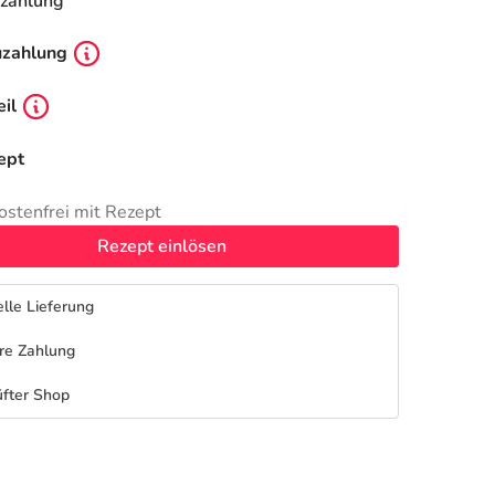
zahlung
uzahlung
il
ept
ostenfrei mit Rezept
Rezept einlösen
lle Lieferung
re Zahlung
fter Shop