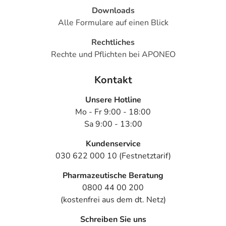
- Abgeschlagenheit
Downloads
- Aggression
Alle Formulare auf einen Blick
- Psychische Übererregung mit motorischer Unruhe
- Antriebssteigerung
Rechtliches
- Ohnmacht
Rechte und Pflichten bei APONEO
- Magengeschwür
- Flüssigkeitsmangel (Dehydratation)
Kontakt
- Schwindel
Unsere Hotline
Mo - Fr 9:00 - 18:00
Bemerken Sie eine Befindlichkeitsstörung oder
Sa 9:00 - 13:00
Veränderung während der Behandlung, wenden Sie sich
an Ihren Arzt oder Apotheker.
Kundenservice
030 622 000 10 (Festnetztarif)
Für die Information an dieser Stelle werden vor allem
Nebenwirkungen berücksichtigt, die bei mindestens
Pharmazeutische Beratung
einem von 1.000 behandelten Patienten auftreten.
0800 44 00 200
(kostenfrei aus dem dt. Netz)
Dosierung
Schreiben Sie uns