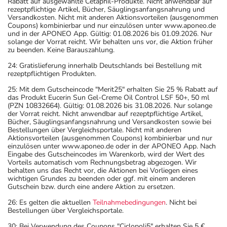
Rabatt auf ausgewählte Cetaphil-Produkte. Nicht anwendbar auf
rezeptpflichtige Artikel, Bücher, Säuglingsanfangsnahrung und
Versandkosten. Nicht mit anderen Aktionsvorteilen (ausgenommen
Coupons) kombinierbar und nur einzulösen unter www.aponeo.de
und in der APONEO App. Gültig: 01.08.2026 bis 01.09.2026. Nur
solange der Vorrat reicht. Wir behalten uns vor, die Aktion früher
zu beenden. Keine Barauszahlung.
24: Gratislieferung innerhalb Deutschlands bei Bestellung mit
rezeptpflichtigen Produkten.
25: Mit dem Gutscheincode "Merit25" erhalten Sie 25 % Rabatt auf
das Produkt Eucerin Sun Gel-Creme Oil Control LSF 50+, 50 ml
(PZN 10832664). Gültig: 01.08.2026 bis 31.08.2026. Nur solange
der Vorrat reicht. Nicht anwendbar auf rezeptpflichtige Artikel,
Bücher, Säuglingsanfangsnahrung und Versandkosten sowie bei
Bestellungen über Vergleichsportale. Nicht mit anderen
Aktionsvorteilen (ausgenommen Coupons) kombinierbar und nur
einzulösen unter www.aponeo.de oder in der APONEO App. Nach
Eingabe des Gutscheincodes im Warenkorb, wird der Wert des
Vorteils automatisch vom Rechnungsbetrag abgezogen. Wir
behalten uns das Recht vor, die Aktionen bei Vorliegen eines
wichtigen Grundes zu beenden oder ggf. mit einem anderen
Gutschein bzw. durch eine andere Aktion zu ersetzen.
26: Es gelten die aktuellen
Teilnahmebedingungen
. Nicht bei
Bestellungen über Vergleichsportale.
30: Bei Verwendung des Coupons "Ciclopoli5" erhalten Sie 5 €