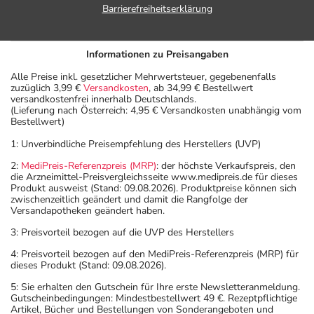
Aufbewahrung
Barrierefreiheitserklärung
Aufbewahrung
Informationen zu Preisangaben
Lagerung vor Anbruch
Alle Preise inkl. gesetzlicher Mehrwertsteuer, gegebenenfalls
Das Arzneimittel muss im Dunkeln (z.B. im Umkarton)
zuzüglich 3,99 €
Versandkosten
, ab 34,99 € Bestellwert
versandkostenfrei innerhalb Deutschlands.
aufbewahrt werden.
(Lieferung nach Österreich: 4,95 € Versandkosten unabhängig vom
Aufbewahrung nach Anbruch oder Zubereitung
Bestellwert)
Das Arzneimittel ist nach Anbruch/Zubereitung nur zur
1: Unverbindliche Preisempfehlung des Herstellers (UVP)
einmaligen Anwendung vorgesehen. Reste müssen
2:
MediPreis-Referenzpreis (MRP)
: der höchste Verkaufspreis, den
verworfen werden!
die Arzneimittel-Preisvergleichsseite www.medipreis.de für dieses
Wichtige Hinweise
Produkt ausweist (Stand: 09.08.2026). Produktpreise können sich
zwischenzeitlich geändert und damit die Rangfolge der
Versandapotheken geändert haben.
Was sollten Sie beachten?
- Vorsicht: Das Reaktionsvermögen kann auch bei
3: Preisvorteil bezogen auf die UVP des Herstellers
bestimmungsgemäßem Gebrauch beeinträchtigt sein.
4: Preisvorteil bezogen auf den MediPreis-Referenzpreis (MRP) für
Achten Sie vor allem darauf, wenn Sie am Straßenverkehr
dieses Produkt (Stand: 09.08.2026).
teilnehmen oder Maschinen (auch im Haushalt) bedienen,
5: Sie erhalten den Gutschein für Ihre erste Newsletteranmeldung.
mit denen Sie sich verletzen können.
Gutscheinbedingungen: Mindestbestellwert 49 €. Rezeptpflichtige
Artikel, Bücher und Bestellungen von Sonderangeboten und