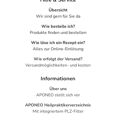
- Kopfschmerzen
Übersicht
- Angstzustände
Wir sind gern für Sie da
- Depressionen
- Delirium (Verwirrtheit)
Wie bestelle ich?
- Überempfindlichkeitsreaktionen der Haut, wie:
Produkte finden und bestellen
- Hautausschlag
Wie löse ich ein Rezept ein?
- Pulserniedrigung
Alles zur Online-Einlösung
- Harnwegsinfektionen
- Kraftlosigkeit bzw. Schwäche
Wie erfolgt der Versand?
- Fieber
Versandmöglichkeiten- und kosten
- Verdauungsbeschwerden durch Medikamente
- Harninkontinenz
Informationen
- Reaktion an der Applikationsstelle
- Hautrötung an der Anwendungsstelle
Über uns
- Juckreiz an der Anwendungsstelle
APONEO stellt sich vor
- Wassereinlagerung an der Anwendungsstelle
APONEO Heilpraktikerverzeichnis
- Hautentzündung an der Anwendungsstelle
Mit integriertem PLZ-Filter
- Gereizte Anwendungsstelle