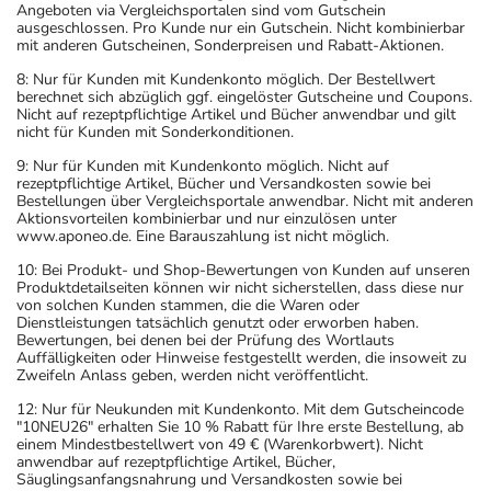
- Bei Nichteinhaltung des Behandlungsplans sind z.T.
Angeboten via Vergleichsportalen sind vom Gutschein
schwerwiegende Nebenwirkungen möglich. Eine
ausgeschlossen. Pro Kunde nur ein Gutschein. Nicht kombinierbar
mit anderen Gutscheinen, Sonderpreisen und Rabatt-Aktionen.
Überwachung der sachgemäßen Anwendung durch Dritte
8: Nur für Kunden mit Kundenkonto möglich. Der Bestellwert
ist bei gefährdeten Personen notwendig.
berechnet sich abzüglich ggf. eingelöster Gutscheine und Coupons.
- Es kann Arzneimittel geben, mit denen
Nicht auf rezeptpflichtige Artikel und Bücher anwendbar und gilt
nicht für Kunden mit Sonderkonditionen.
Wechselwirkungen auftreten. Sie sollten deswegen
generell vor der Behandlung mit einem neuen
9: Nur für Kunden mit Kundenkonto möglich. Nicht auf
rezeptpflichtige Artikel, Bücher und Versandkosten sowie bei
Arzneimittel jedes andere, das Sie bereits anwenden,
Bestellungen über Vergleichsportale anwendbar. Nicht mit anderen
dem Arzt oder Apotheker angeben. Das gilt auch für
Aktionsvorteilen kombinierbar und nur einzulösen unter
www.aponeo.de. Eine Barauszahlung ist nicht möglich.
Arzneimittel, die Sie selbst kaufen, nur gelegentlich
anwenden oder deren Anwendung schon einige Zeit
10: Bei Produkt- und Shop-Bewertungen von Kunden auf unseren
Produktdetailseiten können wir nicht sicherstellen, dass diese nur
zurückliegt.
von solchen Kunden stammen, die die Waren oder
Bitte verwenden Sie dieses Arzneimittel nicht mehr nach
Dienstleistungen tatsächlich genutzt oder erworben haben.
Bewertungen, bei denen bei der Prüfung des Wortlauts
dem auf der Packung oder der Umverpackung
Auffälligkeiten oder Hinweise festgestellt werden, die insoweit zu
angegebenen Verfallsdatum. Das Verfallsdatum bezieht
Zweifeln Anlass geben, werden nicht veröffentlicht.
sich auf den letzten Tag des angegebenen Monats.
12: Nur für Neukunden mit Kundenkonto. Mit dem Gutscheincode
"10NEU26" erhalten Sie 10 % Rabatt für Ihre erste Bestellung, ab
einem Mindestbestellwert von 49 € (Warenkorbwert). Nicht
anwendbar auf rezeptpflichtige Artikel, Bücher,
Säuglingsanfangsnahrung und Versandkosten sowie bei