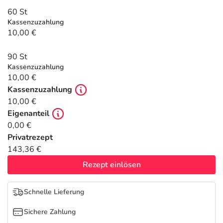
Refluthin, Lasea & Carmenthin Deals
Sport & Fitness
Täglich gut versorgt
60 St
Kassenzuzahlung
Salus Deals
Tierapotheke
10,00 €
90 St
Vitamine & Mineralstoffe
Kassenzuzahlung
10,00 €
Marken
Kassenzuzahlung
10,00 €
Eigenanteil
0,00 €
Privatrezept
143,36 €
Rezept einlösen
Schnelle Lieferung
Sichere Zahlung