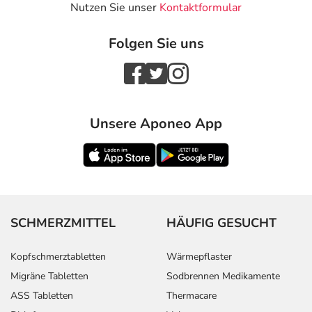
Text
Personen
Einzeldosis
Gesamtdosis
Nutzen Sie unser
Kontaktformular
Abhängig von
Erwachsene
1 Pflaster
1-mal täglich
Folgen Sie uns
Ihrer
Erkrankung und
dem Stadium
der Behandlung,
wird das
Arzneimittel von
Unsere Aponeo App
Ihrem Arzt in
der Regel
folgendermaßen
dosiert:
Anwendungshinweise
SCHMERZMITTEL
HÄUFIG GESUCHT
Die Gesamtdosis sollte nicht ohne Rücksprache mit
Kopfschmerztabletten
Wärmepflaster
einem Arzt oder Apotheker überschritten werden.
Migräne Tabletten
Sodbrennen Medikamente
ASS Tabletten
Thermacare
Art der Anwendung?