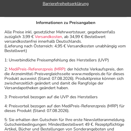
Aufbewahrung
Barrierefreiheitserklärung
Aufbewahrung
Informationen zu Preisangaben
Lagerung vor Anbruch
Alle Preise inkl. gesetzlicher Mehrwertsteuer, gegebenenfalls
Das Arzneimittel muss im Dunkeln (z.B. im Umkarton)
zuzüglich 3,99 €
Versandkosten
, ab 34,99 € Bestellwert
versandkostenfrei innerhalb Deutschlands.
aufbewahrt werden.
(Lieferung nach Österreich: 4,95 € Versandkosten unabhängig vom
Aufbewahrung nach Anbruch oder Zubereitung
Bestellwert)
Das Arzneimittel ist nach Anbruch/Zubereitung nur zur
1: Unverbindliche Preisempfehlung des Herstellers (UVP)
einmaligen Anwendung vorgesehen. Reste müssen
2:
MediPreis-Referenzpreis (MRP)
: der höchste Verkaufspreis, den
verworfen werden!
die Arzneimittel-Preisvergleichsseite www.medipreis.de für dieses
Wichtige Hinweise
Produkt ausweist (Stand: 07.08.2026). Produktpreise können sich
zwischenzeitlich geändert und damit die Rangfolge der
Versandapotheken geändert haben.
Was sollten Sie beachten?
- Vorsicht: Das Reaktionsvermögen kann auch bei
3: Preisvorteil bezogen auf die UVP des Herstellers
bestimmungsgemäßem Gebrauch beeinträchtigt sein.
4: Preisvorteil bezogen auf den MediPreis-Referenzpreis (MRP) für
Achten Sie vor allem darauf, wenn Sie am Straßenverkehr
dieses Produkt (Stand: 07.08.2026).
teilnehmen oder Maschinen (auch im Haushalt) bedienen,
5: Sie erhalten den Gutschein für Ihre erste Newsletteranmeldung.
mit denen Sie sich verletzen können.
Gutscheinbedingungen: Mindestbestellwert 49 €. Rezeptpflichtige
Artikel, Bücher und Bestellungen von Sonderangeboten und