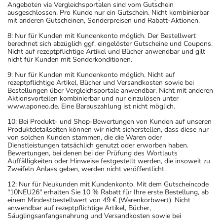
- Bei Nichteinhaltung des Behandlungsplans sind z.T.
Angeboten via Vergleichsportalen sind vom Gutschein
schwerwiegende Nebenwirkungen möglich. Eine
ausgeschlossen. Pro Kunde nur ein Gutschein. Nicht kombinierbar
mit anderen Gutscheinen, Sonderpreisen und Rabatt-Aktionen.
Überwachung der sachgemäßen Anwendung durch Dritte
8: Nur für Kunden mit Kundenkonto möglich. Der Bestellwert
ist bei gefährdeten Personen notwendig.
berechnet sich abzüglich ggf. eingelöster Gutscheine und Coupons.
- Es kann Arzneimittel geben, mit denen
Nicht auf rezeptpflichtige Artikel und Bücher anwendbar und gilt
nicht für Kunden mit Sonderkonditionen.
Wechselwirkungen auftreten. Sie sollten deswegen
generell vor der Behandlung mit einem neuen
9: Nur für Kunden mit Kundenkonto möglich. Nicht auf
rezeptpflichtige Artikel, Bücher und Versandkosten sowie bei
Arzneimittel jedes andere, das Sie bereits anwenden,
Bestellungen über Vergleichsportale anwendbar. Nicht mit anderen
dem Arzt oder Apotheker angeben. Das gilt auch für
Aktionsvorteilen kombinierbar und nur einzulösen unter
www.aponeo.de. Eine Barauszahlung ist nicht möglich.
Arzneimittel, die Sie selbst kaufen, nur gelegentlich
anwenden oder deren Anwendung schon einige Zeit
10: Bei Produkt- und Shop-Bewertungen von Kunden auf unseren
Produktdetailseiten können wir nicht sicherstellen, dass diese nur
zurückliegt.
von solchen Kunden stammen, die die Waren oder
Bitte verwenden Sie dieses Arzneimittel nicht mehr nach
Dienstleistungen tatsächlich genutzt oder erworben haben.
Bewertungen, bei denen bei der Prüfung des Wortlauts
dem auf der Packung oder der Umverpackung
Auffälligkeiten oder Hinweise festgestellt werden, die insoweit zu
angegebenen Verfallsdatum. Das Verfallsdatum bezieht
Zweifeln Anlass geben, werden nicht veröffentlicht.
sich auf den letzten Tag des angegebenen Monats.
12: Nur für Neukunden mit Kundenkonto. Mit dem Gutscheincode
"10NEU26" erhalten Sie 10 % Rabatt für Ihre erste Bestellung, ab
einem Mindestbestellwert von 49 € (Warenkorbwert). Nicht
anwendbar auf rezeptpflichtige Artikel, Bücher,
Säuglingsanfangsnahrung und Versandkosten sowie bei