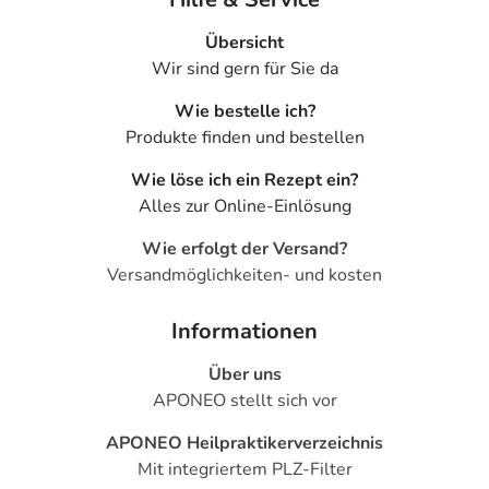
- Kopfschmerzen
Übersicht
- Angstzustände
Wir sind gern für Sie da
- Depressionen
- Delirium (Verwirrtheit)
Wie bestelle ich?
- Überempfindlichkeitsreaktionen der Haut, wie:
Produkte finden und bestellen
- Hautausschlag
Wie löse ich ein Rezept ein?
- Pulserniedrigung
Alles zur Online-Einlösung
- Harnwegsinfektionen
- Kraftlosigkeit bzw. Schwäche
Wie erfolgt der Versand?
- Fieber
Versandmöglichkeiten- und kosten
- Verdauungsbeschwerden durch Medikamente
- Harninkontinenz
Informationen
- Reaktion an der Applikationsstelle
- Hautrötung an der Anwendungsstelle
Über uns
- Juckreiz an der Anwendungsstelle
APONEO stellt sich vor
- Wassereinlagerung an der Anwendungsstelle
APONEO Heilpraktikerverzeichnis
- Hautentzündung an der Anwendungsstelle
Mit integriertem PLZ-Filter
- Gereizte Anwendungsstelle