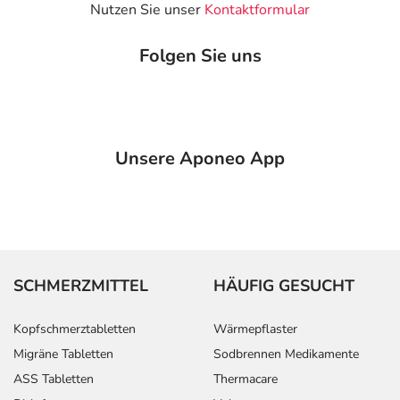
Text
Personen
Einzeldosis
Gesamtdosis
Nutzen Sie unser
Kontaktformular
Abhängig von
Erwachsene
1 Pflaster
1-mal täglich
Folgen Sie uns
Ihrer
Erkrankung und
dem Stadium
der Behandlung,
wird das
Arzneimittel von
Unsere Aponeo App
Ihrem Arzt in
der Regel
folgendermaßen
dosiert:
Anwendungshinweise
SCHMERZMITTEL
HÄUFIG GESUCHT
Die Gesamtdosis sollte nicht ohne Rücksprache mit
Kopfschmerztabletten
Wärmepflaster
einem Arzt oder Apotheker überschritten werden.
Migräne Tabletten
Sodbrennen Medikamente
ASS Tabletten
Thermacare
Art der Anwendung?