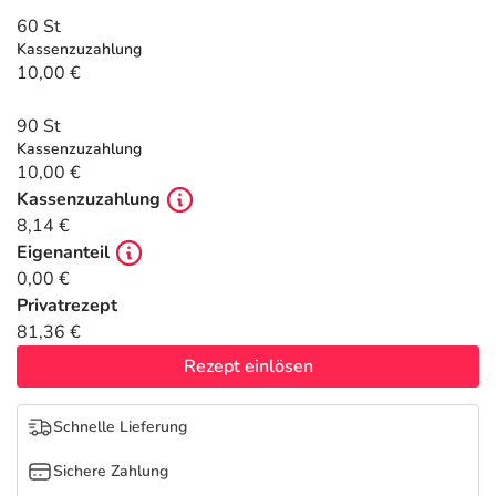
Refluthin, Lasea & Carmenthin Deals
Sport & Fitness
Täglich gut versorgt
60 St
Kassenzuzahlung
Salus Deals
Tierapotheke
10,00 €
90 St
Vitamine & Mineralstoffe
Kassenzuzahlung
10,00 €
Marken
Kassenzuzahlung
8,14 €
Eigenanteil
0,00 €
Privatrezept
81,36 €
Rezept einlösen
Schnelle Lieferung
Sichere Zahlung