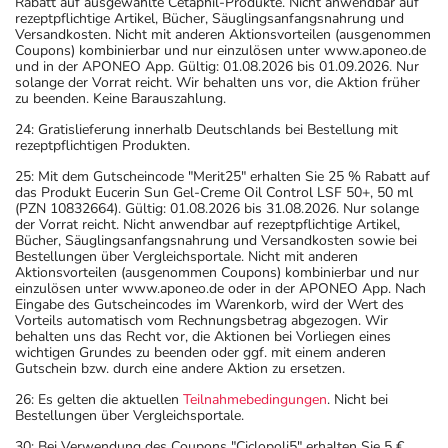
Rabatt auf ausgewählte Cetaphil-Produkte. Nicht anwendbar auf
rezeptpflichtige Artikel, Bücher, Säuglingsanfangsnahrung und
Versandkosten. Nicht mit anderen Aktionsvorteilen (ausgenommen
Coupons) kombinierbar und nur einzulösen unter www.aponeo.de
und in der APONEO App. Gültig: 01.08.2026 bis 01.09.2026. Nur
solange der Vorrat reicht. Wir behalten uns vor, die Aktion früher
zu beenden. Keine Barauszahlung.
24: Gratislieferung innerhalb Deutschlands bei Bestellung mit
rezeptpflichtigen Produkten.
25: Mit dem Gutscheincode "Merit25" erhalten Sie 25 % Rabatt auf
das Produkt Eucerin Sun Gel-Creme Oil Control LSF 50+, 50 ml
(PZN 10832664). Gültig: 01.08.2026 bis 31.08.2026. Nur solange
der Vorrat reicht. Nicht anwendbar auf rezeptpflichtige Artikel,
Bücher, Säuglingsanfangsnahrung und Versandkosten sowie bei
Bestellungen über Vergleichsportale. Nicht mit anderen
Aktionsvorteilen (ausgenommen Coupons) kombinierbar und nur
einzulösen unter www.aponeo.de oder in der APONEO App. Nach
Eingabe des Gutscheincodes im Warenkorb, wird der Wert des
Vorteils automatisch vom Rechnungsbetrag abgezogen. Wir
behalten uns das Recht vor, die Aktionen bei Vorliegen eines
wichtigen Grundes zu beenden oder ggf. mit einem anderen
Gutschein bzw. durch eine andere Aktion zu ersetzen.
26: Es gelten die aktuellen
Teilnahmebedingungen
. Nicht bei
Bestellungen über Vergleichsportale.
30: Bei Verwendung des Coupons "Ciclopoli5" erhalten Sie 5 €