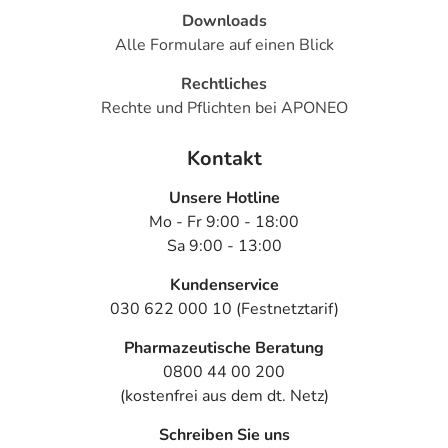
- Abgeschlagenheit
Downloads
- Aggression
Alle Formulare auf einen Blick
- Psychische Übererregung mit motorischer Unruhe
- Antriebssteigerung
Rechtliches
- Ohnmacht
Rechte und Pflichten bei APONEO
- Magengeschwür
- Flüssigkeitsmangel (Dehydratation)
Kontakt
- Schwindel
Unsere Hotline
Mo - Fr 9:00 - 18:00
Bemerken Sie eine Befindlichkeitsstörung oder
Sa 9:00 - 13:00
Veränderung während der Behandlung, wenden Sie sich
an Ihren Arzt oder Apotheker.
Kundenservice
030 622 000 10 (Festnetztarif)
Für die Information an dieser Stelle werden vor allem
Nebenwirkungen berücksichtigt, die bei mindestens
Pharmazeutische Beratung
einem von 1.000 behandelten Patienten auftreten.
0800 44 00 200
(kostenfrei aus dem dt. Netz)
Dosierung
Schreiben Sie uns