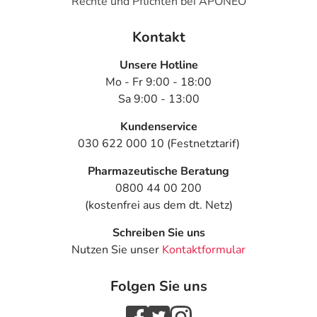
Rechte und Pflichten bei APONEO
Überdosierung?
Wird das Arzneimittel wie beschrieben angewendet, sind
Kontakt
keine Überdosierungserscheinungen bekannt. Im
Zweifelsfall wenden Sie sich an Ihren Arzt.
Unsere Hotline
Mo - Fr 9:00 - 18:00
Einnahme vergessen?
Sa 9:00 - 13:00
Setzen Sie die Einnahme zum nächsten vorgeschriebenen
Zeitpunkt ganz normal (also nicht mit der doppelten
Kundenservice
Menge) fort.
030 622 000 10 (Festnetztarif)
Pharmazeutische Beratung
Generell gilt: Achten Sie vor allem bei Säuglingen,
0800 44 00 200
Kleinkindern und älteren Menschen auf eine
(kostenfrei aus dem dt. Netz)
gewissenhafte Dosierung. Im Zweifelsfalle fragen Sie
Ihren Arzt oder Apotheker nach etwaigen Auswirkungen
Schreiben Sie uns
oder Vorsichtsmaßnahmen.
Nutzen Sie unser
Kontaktformular
Eine vom Arzt verordnete Dosierung kann von den
Folgen Sie uns
Angaben der Packungsbeilage abweichen. Da der Arzt sie
individuell abstimmt, sollten Sie das Arzneimittel daher