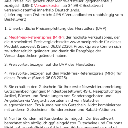
Alle Preise inkl. gesetzlicher Mehrwertsteuer, gegebenenfalls
zuzüglich 3,99 €
Versandkosten
, ab 34,99 € Bestellwert
versandkostenfrei innerhalb Deutschlands.
(Lieferung nach Österreich: 4,95 € Versandkosten unabhängig vom
Bestellwert)
1: Unverbindliche Preisempfehlung des Herstellers (UVP)
2:
MediPreis-Referenzpreis (MRP)
: der höchste Verkaufspreis, den
die Arzneimittel-Preisvergleichsseite www.medipreis.de für dieses
Produkt ausweist (Stand: 06.08.2026). Produktpreise können sich
zwischenzeitlich geändert und damit die Rangfolge der
Versandapotheken geändert haben.
3: Preisvorteil bezogen auf die UVP des Herstellers
4: Preisvorteil bezogen auf den MediPreis-Referenzpreis (MRP) für
dieses Produkt (Stand: 06.08.2026).
5: Sie erhalten den Gutschein für Ihre erste Newsletteranmeldung.
Gutscheinbedingungen: Mindestbestellwert 49 €. Rezeptpflichtige
Artikel, Bücher und Bestellungen von Sonderangeboten und
Angeboten via Vergleichsportalen sind vom Gutschein
ausgeschlossen. Pro Kunde nur ein Gutschein. Nicht kombinierbar
mit anderen Gutscheinen, Sonderpreisen und Rabatt-Aktionen.
8: Nur für Kunden mit Kundenkonto möglich. Der Bestellwert
berechnet sich abzüglich ggf. eingelöster Gutscheine und Coupons.
Nicht auf rezeptpflichtige Artikel und Bücher anwendbar und gilt