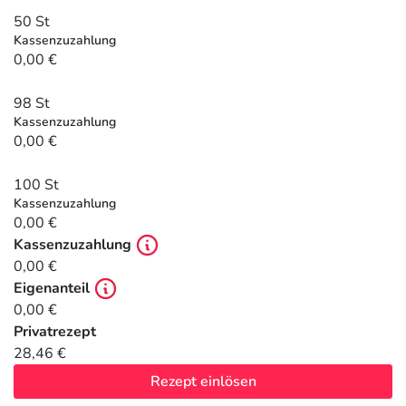
Refluthin, Lasea & Carmenthin Deals
Sport & Fitness
Täglich gut versorgt
50 St
Kassenzuzahlung
Salus Deals
Tierapotheke
0,00 €
98 St
Vitamine & Mineralstoffe
Kassenzuzahlung
0,00 €
Marken
100 St
Kassenzuzahlung
0,00 €
Kassenzuzahlung
0,00 €
Eigenanteil
0,00 €
Privatrezept
28,46 €
Rezept einlösen