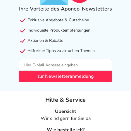
- Vermindertes Ejakulationsvolumen
Ihre Vorteile des Aponeo-Newsletters
- Brustbeschwerden
- Brustdrüsenvergrößerung beim Mann
Exklusive Angebote & Gutscheine
Individuelle Produktempfehlungen
Bemerken Sie eine Befindlichkeitsstörung oder
Veränderung während der Behandlung, wenden Sie sich
Aktionen & Rabatte
an Ihren Arzt oder Apotheker.
Hilfreiche Tipps zu aktuellen Themen
Für die Information an dieser Stelle werden vor allem
Nebenwirkungen berücksichtigt, die bei mindestens
einem von 1.000 behandelten Patienten auftreten.
zur Newsletteranmeldung
Dosierung
Hilfe & Service
Text
Personen
Einzeldosis
Gesamtd
Allgemeine
Erwachsene
1 Tablette
1-mal tägl
Übersicht
Dosierungsempfehlung:
Wir sind gern für Sie da
Wie bestelle ich?