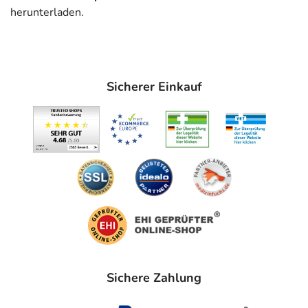
herunterladen.
Unter Umständen - sprechen Sie hierzu mit Ihrem Arzt
oder Apotheker:
- Eingeschränkte Leberfunktion
Sicherer Einkauf
Das Arzneimittel ist für Frauen nicht geeignet.
Frauen, die schwanger sind oder sein könnten, sollten
zerkleinerte oder zerbrochene Tabletten nicht berühren,
weil der Wirkstoff über die Haut aufgenommen werden
könnte.
Welche Altersgruppe ist zu beachten?
- Kinder und Jugendliche unter 18 Jahren: Das
Arzneimittel darf nicht angewendet werden.
Was ist mit Schwangerschaft und Stillzeit?
Sichere Zahlung
- Schwangerschaft: Das Arzneimittel darf nicht
angewendet werden.