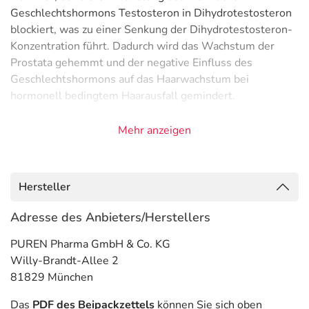
Geschlechtshormons Testosteron in Dihydrotestosteron
blockiert, was zu einer Senkung der Dihydrotestosteron-
Konzentration führt. Dadurch wird das Wachstum der
Prostata gehemmt und der negative Einfluss des
Geschlechtshormons auf das Haarwachstum bei
hormonell bedingtem Haarausfall gemindert.
Anwendungsgebiete
Mehr anzeigen
- Senkung des Risikos von Harnverhalt (akut) und einer
Operation bei benigner Prostatahyperplasie
- Gutartig vergrößerte Prostata (benigne
Hersteller
Prostatahyperplasie)
Adresse des Anbieters/Herstellers
Gegenanzeigen
PUREN Pharma GmbH & Co. KG
Was spricht gegen eine Anwendung?
Willy-Brandt-Allee 2
81829 München
Immer:
- Überempfindlichkeit gegen die Inhaltsstoffe
Das
PDF des Beipackzettels
können Sie sich oben