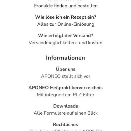
Produkte finden und bestellen
Anwendungshinweise
Wie löse ich ein Rezept ein?
Die Gesamtdosis sollte nicht ohne Rücksprache mit
Alles zur Online-Einlösung
einem Arzt oder Apotheker überschritten werden.
Wie erfolgt der Versand?
Versandmöglichkeiten- und kosten
Art der Anwendung?
Nehmen Sie das Arzneimittel im Ganzen mit Flüssigkeit
Informationen
(z.B. 1 Glas Wasser) ein. Das Arzneimittel darf nicht
zerkleinert oder zerbrochen werden.
Über uns
APONEO stellt sich vor
Dauer der Anwendung?
Die Anwendungsdauer richtet sich nach Art der
APONEO Heilpraktikerverzeichnis
Beschwerde und/oder Dauer der Erkrankung und wird
Mit integriertem PLZ-Filter
deshalb nur von Ihrem Arzt bestimmt. Prinzipiell ist die
Downloads
Dauer der Anwendung zeitlich nicht begrenzt, das
Alle Formulare auf einen Blick
Arzneimittel kann daher längerfristig angewendet
werden.
Rechtliches