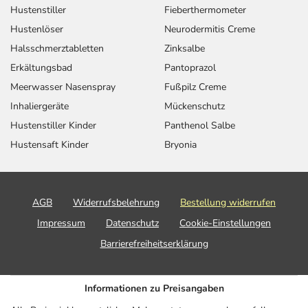
Hustenstiller
Fieberthermometer
Hustenlöser
Neurodermitis Creme
Halsschmerztabletten
Zinksalbe
Erkältungsbad
Pantoprazol
Meerwasser Nasenspray
Fußpilz Creme
Inhaliergeräte
Mückenschutz
Hustenstiller Kinder
Panthenol Salbe
Hustensaft Kinder
Bryonia
AGB
Widerrufsbelehrung
Bestellung widerrufen
Impressum
Datenschutz
Cookie-Einstellungen
Barrierefreiheitserklärung
Informationen zu Preisangaben