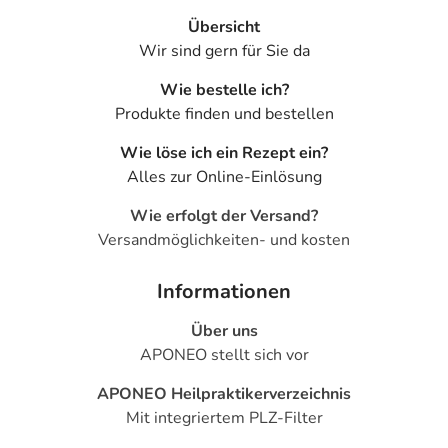
Apotheker. Der therapeutische Nutzen kann höher sein,
Übersicht
als das Risiko, das die Anwendung bei einer
Wir sind gern für Sie da
Gegenanzeige in sich birgt.
Wie bestelle ich?
Nebenwirkungen
Produkte finden und bestellen
Welche unerwünschten Wirkungen können auftreten?
Wie löse ich ein Rezept ein?
Alles zur Online-Einlösung
- Magen-Darm-Beschwerden, wie:
- Übelkeit
Wie erfolgt der Versand?
- Erbrechen
Versandmöglichkeiten- und kosten
- Schwindel
- Schläfrigkeit
Informationen
- Müdigkeit
Über uns
- Allgemeine Schwäche
APONEO stellt sich vor
- Flüchtige, spontan auftretende Hautrötung mit
Hitzegefühl, vor allem im Gesicht (Flush)
APONEO Heilpraktikerverzeichnis
- Hitzewallungen
Mit integriertem PLZ-Filter
- Bluthochdruck, der vorübergehend ist