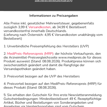
Barrierefreiheitserklärung
haltige Stoffe!
- Es kann Arzneimittel geben, mit denen
Wechselwirkungen auftreten. Sie sollten deswegen
Informationen zu Preisangaben
generell vor der Behandlung mit einem neuen
Alle Preise inkl. gesetzlicher Mehrwertsteuer, gegebenenfalls
Arzneimittel jedes andere, das Sie bereits anwenden,
zuzüglich 3,99 €
Versandkosten
, ab 34,99 € Bestellwert
dem Arzt oder Apotheker angeben. Das gilt auch für
versandkostenfrei innerhalb Deutschlands.
(Lieferung nach Österreich: 4,95 € Versandkosten unabhängig vom
Arzneimittel, die Sie selbst kaufen, nur gelegentlich
Bestellwert)
anwenden oder deren Anwendung schon einige Zeit
1: Unverbindliche Preisempfehlung des Herstellers (UVP)
zurückliegt.
Bitte verwenden Sie dieses Arzneimittel nicht mehr nach
2:
MediPreis-Referenzpreis (MRP)
: der höchste Verkaufspreis, den
die Arzneimittel-Preisvergleichsseite www.medipreis.de für dieses
dem auf der Packung oder der Umverpackung
Produkt ausweist (Stand: 08.08.2026). Produktpreise können sich
angegebenen Verfallsdatum. Das Verfallsdatum bezieht
zwischenzeitlich geändert und damit die Rangfolge der
Versandapotheken geändert haben.
sich auf den letzten Tag des angegebenen Monats.
3: Preisvorteil bezogen auf die UVP des Herstellers
4: Preisvorteil bezogen auf den MediPreis-Referenzpreis (MRP) für
dieses Produkt (Stand: 08.08.2026).
5: Sie erhalten den Gutschein für Ihre erste Newsletteranmeldung.
Gutscheinbedingungen: Mindestbestellwert 49 €. Rezeptpflichtige
Artikel, Bücher und Bestellungen von Sonderangeboten und
Angeboten via Vergleichsportalen sind vom Gutschein