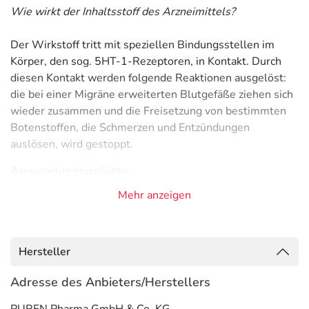
Wie wirkt der Inhaltsstoff des Arzneimittels?
Der Wirkstoff tritt mit speziellen Bindungsstellen im
Körper, den sog. 5HT-1-Rezeptoren, in Kontakt. Durch
diesen Kontakt werden folgende Reaktionen ausgelöst:
die bei einer Migräne erweiterten Blutgefäße ziehen sich
wieder zusammen und die Freisetzung von bestimmten
Botenstoffen, die Schmerzen und Entzündungen
auslösen, wird gestoppt.
Anwendungsgebiete
Mehr anzeigen
- Migräneanfall, Akutbehandlungmit oder ohne Aura
Gegenanzeigen
Was spricht gegen eine Anwendung?
Hersteller
Adresse des Anbieters/Herstellers
Immer:
- Überempfindlichkeit gegen die Inhaltsstoffe