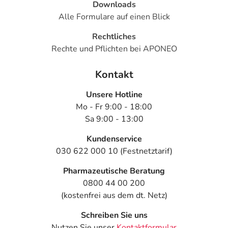
- Missempfindungen, wie:
Downloads
- Taubheitsgefühl
Alle Formulare auf einen Blick
- Kribbeln
Rechtliches
- Schwere-, Druck- und Engegefühl
Rechte und Pflichten bei APONEO
- Anfälle von Atemnot
- Muskelschmerzen
Kontakt
- Kältegefühl
- Wärmegefühl
Unsere Hotline
Mo - Fr 9:00 - 18:00
Bemerken Sie eine Befindlichkeitsstörung oder
Sa 9:00 - 13:00
Veränderung während der Behandlung, wenden Sie sich
an Ihren Arzt oder Apotheker.
Kundenservice
030 622 000 10 (Festnetztarif)
Für die Information an dieser Stelle werden vor allem
Pharmazeutische Beratung
Nebenwirkungen berücksichtigt, die bei mindestens
0800 44 00 200
einem von 1.000 behandelten Patienten auftreten.
(kostenfrei aus dem dt. Netz)
Dosierung
Schreiben Sie uns
Nutzen Sie unser
Kontaktformular