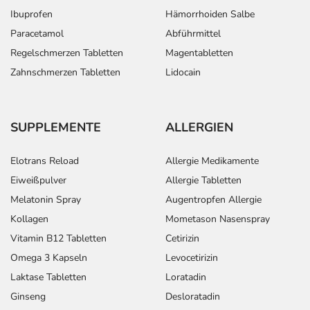
Ibuprofen
Hämorrhoiden Salbe
Überdosierung?
Paracetamol
Abführmittel
Bei einer Überdosierung kann es unter anderem zu
Regelschmerzen Tabletten
Magentabletten
Übelkeit, Erbrechen, Gesichtsrötung, Schwindel und
Zahnschmerzen Tabletten
Lidocain
Müdigkeit kommen. Setzen Sie sich bei dem Verdacht auf
eine Überdosierung umgehend mit einem Arzt in
Verbindung.
SUPPLEMENTE
ALLERGIEN
Generell gilt: Achten Sie vor allem bei Säuglingen,
Elotrans Reload
Allergie Medikamente
Kleinkindern und älteren Menschen auf eine
gewissenhafte Dosierung. Im Zweifelsfalle fragen Sie
Eiweißpulver
Allergie Tabletten
Ihren Arzt oder Apotheker nach etwaigen Auswirkungen
Melatonin Spray
Augentropfen Allergie
oder Vorsichtsmaßnahmen.
Kollagen
Mometason Nasenspray
Vitamin B12 Tabletten
Cetirizin
Eine vom Arzt verordnete Dosierung kann von den
Omega 3 Kapseln
Levocetirizin
Angaben der Packungsbeilage abweichen. Da der Arzt sie
Laktase Tabletten
Loratadin
individuell abstimmt, sollten Sie das Arzneimittel daher
nach seinen Anweisungen anwenden.
Ginseng
Desloratadin