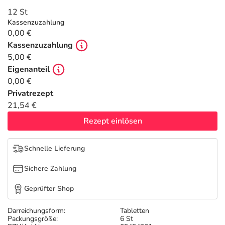
Refluthin, Lasea & Carmenthin Deals
Sport & Fitness
Täglich gut versorgt
12 St
Kassenzuzahlung
Salus Deals
Tierapotheke
0,00 €
Kassenzuzahlung
5,00 €
Vitamine & Mineralstoffe
Eigenanteil
0,00 €
Marken
Privatrezept
21,54 €
Rezept einlösen
Schnelle Lieferung
Sichere Zahlung
Geprüfter Shop
Darreichungsform:
Tabletten
Packungsgröße:
6 St