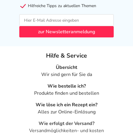
Hilfreiche Tipps zu aktuellen Themen
Art der Anwendung?
Wenden Sie das Arzneimittel nach den Anweisungen des
Arztes an. Für die Injektion geeignete Körperstellen sind
Oberarm, Oberschenkel und Bauchdecke. Dabei sollte die
zur Newsletteranmeldung
Injektionsstelle regelmäßig gewechselt werden.
Dauer der Anwendung?
Hilfe & Service
Die Anwendungsdauer richtet sich nach Art der
Beschwerde und/oder Dauer der Erkrankung und wird
Übersicht
deshalb nur von Ihrem Arzt bestimmt.
Wir sind gern für Sie da
Überdosierung?
Wie bestelle ich?
Es kann zu einer Vielzahl von
Produkte finden und bestellen
Überdosierungserscheinungen, unter anderem zu
Wie löse ich ein Rezept ein?
Unterzuckerung mit Bewusstlosigkeit, kommen. Setzen
Alles zur Online-Einlösung
Sie sich bei dem Verdacht auf eine Überdosierung
umgehend mit einem Arzt in Verbindung.
Wie erfolgt der Versand?
Versandmöglichkeiten- und kosten