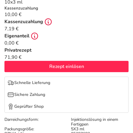
Refluthin, Lasea & Carmenthin Deals
Sport & Fitness
Täglich gut versorgt
10x3 ml
Kassenzuzahlung
10,00 €
Salus Deals
Tierapotheke
Kassenzuzahlung
7,19 €
Vitamine & Mineralstoffe
Eigenanteil
0,00 €
Privatrezept
Marken
71,90 €
Rezept einlösen
Schnelle Lieferung
Sichere Zahlung
Geprüfter Shop
Darreichungsform:
Injektionslösung in einem
Fertigpen
Packungsgröße:
5X3 ml