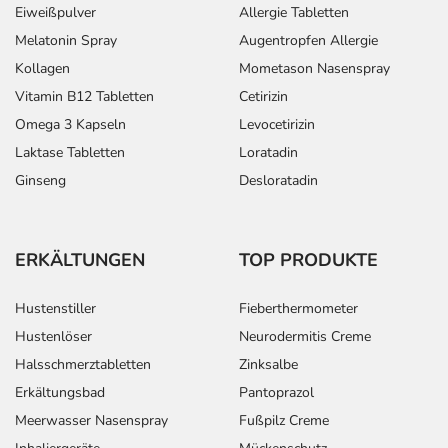
sich auf den letzten Tag des angegebenen Monats.
Eiweißpulver
Allergie Tabletten
Melatonin Spray
Augentropfen Allergie
Kollagen
Mometason Nasenspray
Vitamin B12 Tabletten
Cetirizin
Omega 3 Kapseln
Levocetirizin
Laktase Tabletten
Loratadin
Ginseng
Desloratadin
ERKÄLTUNGEN
TOP PRODUKTE
Hustenstiller
Fieberthermometer
Hustenlöser
Neurodermitis Creme
Halsschmerztabletten
Zinksalbe
Erkältungsbad
Pantoprazol
Meerwasser Nasenspray
Fußpilz Creme