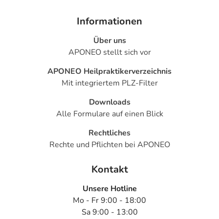
Generell gilt: Achten Sie vor allem bei Säuglingen,
Kleinkindern und älteren Menschen auf eine
Informationen
gewissenhafte Dosierung. Im Zweifelsfalle fragen Sie
Ihren Arzt oder Apotheker nach etwaigen Auswirkungen
Über uns
oder Vorsichtsmaßnahmen.
APONEO stellt sich vor
APONEO Heilpraktikerverzeichnis
Eine vom Arzt verordnete Dosierung kann von den
Mit integriertem PLZ-Filter
Angaben der Packungsbeilage abweichen. Da der Arzt sie
individuell abstimmt, sollten Sie das Arzneimittel daher
Downloads
nach seinen Anweisungen anwenden.
Alle Formulare auf einen Blick
Aufbewahrung
Rechtliches
Rechte und Pflichten bei APONEO
Aufbewahrung
Kontakt
Lagerung vor Anbruch
Das Arzneimittel muss
Unsere Hotline
- im Kühlschrank
Mo - Fr 9:00 - 18:00
- vor Frost geschützt
Sa 9:00 - 13:00
- im Dunkeln (z.B. im Umkarton)