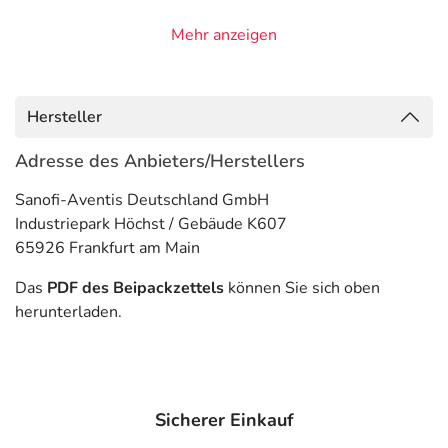
Anwendungsgebiete
Mehr anzeigen
- Diabetes mellitus Typ 1 (insulinabhängig)
- Diabetes mellitus Typ 2, wenn eine Behandlung mit
Insulin erforderlich ist.
Hersteller
Gegenanzeigen
Adresse des Anbieters/Herstellers
Was spricht gegen eine Anwendung?
Sanofi-Aventis Deutschland GmbH
Industriepark Höchst / Gebäude K607
- Überempfindlichkeit gegen die Inhaltsstoffe
65926 Frankfurt am Main
- Neigung zur Unterzuckerung
Das
PDF des Beipackzettels
können Sie sich oben
Welche Altersgruppe ist zu beachten?
herunterladen.
- Kinder unter 6 Jahren: Das Arzneimittel darf nicht
angewendet werden.
Was ist mit Schwangerschaft und Stillzeit?
Sicherer Einkauf
- Schwangerschaft: Nach derzeitigen Erkenntnissen hat