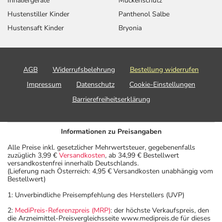
Inhaliergeräte
Mückenschutz
Hustenstiller Kinder
Panthenol Salbe
Hustensaft Kinder
Bryonia
AGB
Widerrufsbelehrung
Bestellung widerrufen
Impressum
Datenschutz
Cookie-Einstellungen
Barrierefreiheitserklärung
Informationen zu Preisangaben
Alle Preise inkl. gesetzlicher Mehrwertsteuer, gegebenenfalls
zuzüglich 3,99 €
Versandkosten
, ab 34,99 € Bestellwert
versandkostenfrei innerhalb Deutschlands.
(Lieferung nach Österreich: 4,95 € Versandkosten unabhängig vom
Bestellwert)
1: Unverbindliche Preisempfehlung des Herstellers (UVP)
2:
MediPreis-Referenzpreis (MRP)
: der höchste Verkaufspreis, den
die Arzneimittel-Preisvergleichsseite www.medipreis.de für dieses