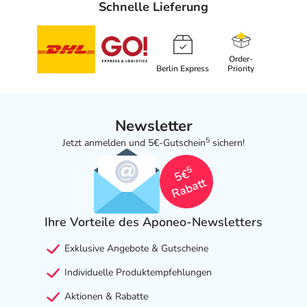
Schnelle Lieferung
- Schwellungen
- Juckreiz
- Allgemeine Überempfindlichkeitsreaktionen
Order-
- Nesselsucht
Berlin Express
Priority
- Engegefühl in der Brust
- Kurzatmigkeit
- Allergische Reaktionen
Newsletter
5
Jetzt anmelden und 5€-Gutschein
sichern!
Bemerken Sie eine Befindlichkeitsstörung oder
Veränderung während der Behandlung, wenden Sie sich
5
5€
an Ihren Arzt oder Apotheker.
Rabatt
Für die Information an dieser Stelle werden vor allem
Ihre Vorteile des Aponeo-Newsletters
Nebenwirkungen berücksichtigt, die bei mindestens
einem von 1.000 behandelten Patienten auftreten.
Exklusive Angebote & Gutscheine
Dosierung
Individuelle Produktempfehlungen
Anwendungshinweise
Aktionen & Rabatte