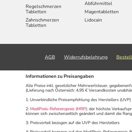
Abführmittel
Regelschmerzen
Tabletten
Magentabletten
Zahnschmerzen
Lidocain
Tabletten
AGB
Widerrufsbelehrung
Bestel
Informationen zu Preisangaben
Alle Preise inkl. gesetzlicher Mehrwertsteuer, gegebenenf
(Lieferung nach Österreich: 4,95 € Versandkosten unabhä
1: Unverbindliche Preisempfehlung des Herstellers (UVP)
2:
MediPreis-Referenzpreis (MRP)
: der höchste Verkaufspr
können sich zwischenzeitlich geändert und damit die Ran
3: Preisvorteil bezogen auf die UVP des Herstellers
4: Preisvorteil bezogen auf den MediPreis-Referenzpreis (