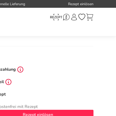
hnelle Lieferung
Rezept einlösen
uzahlung
il
ept
ostenfrei mit Rezept
Rezept einlösen