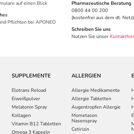
mulare auf einen Blick
Pharmazeutische Beratung
0800 44 00 200
ches
(kostenfrei aus dem dt. Netz)
und Pflichten bei APONEO
Schreiben Sie uns
Nutzen Sie unser
Kontaktfor
SUPPLEMENTE
ALLERGIEN
Elotrans Reload
Allergie Medikamente
H
Eiweißpulver
Allergie Tabletten
H
Melatonin Spray
Augentropfen Allergie
H
Kollagen
Mometason
E
Nasenspray
Vitamin B12 Tabletten
M
Cetirizin
N
Omega 3 Kapseln