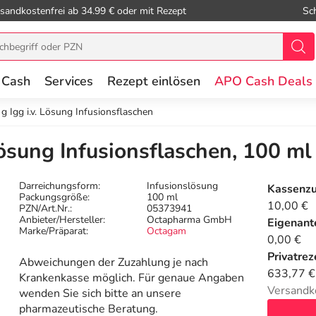
sandkostenfrei ab 34.99 € oder mit Rezept
Sc
 Cash
Services
Rezept einlösen
APO Cash Deals
 Igg i.v. Lösung Infusionsflaschen
ösung Infusionsflaschen, 100 ml
Darreichungsform:
Infusionslösung
Kassenz
Packungsgröße:
100 ml
10,00 €
PZN/Art.Nr.:
05373941
Anbieter/Hersteller:
Octapharma GmbH
Eigenante
Marke/Präparat:
Octagam
0,00 €
Privatrez
Abweichungen der Zuzahlung je nach
633,77 €
Krankenkasse möglich. Für genaue Angaben
Versandk
wenden Sie sich bitte an unsere
pharmazeutische Beratung.