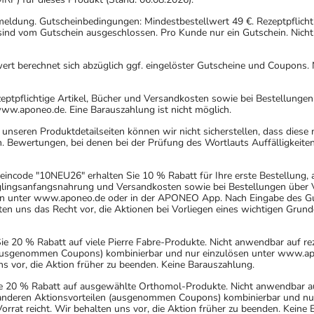
nmeldung. Gutscheinbedingungen: Mindestbestellwert 49 €. Rezeptpflicht
ind vom Gutschein ausgeschlossen. Pro Kunde nur ein Gutschein. Nicht
rt berechnet sich abzüglich ggf. eingelöster Gutscheine und Coupons. N
eptpflichtige Artikel, Bücher und Versandkosten sowie bei Bestellunge
www.aponeo.de. Eine Barauszahlung ist nicht möglich.
nseren Produktdetailseiten können wir nicht sicherstellen, dass diese
. Bewertungen, bei denen bei der Prüfung des Wortlauts Auffälligkeiten
incode "10NEU26" erhalten Sie 10 % Rabatt für Ihre erste Bestellung,
uglingsanfangsnahrung und Versandkosten sowie bei Bestellungen über Ve
n unter www.aponeo.de oder in der APONEO App. Nach Eingabe des Gut
 uns das Recht vor, die Aktionen bei Vorliegen eines wichtigen Grund
20 % Rabatt auf viele Pierre Fabre-Produkte. Nicht anwendbar auf rez
 (ausgenommen Coupons) kombinierbar und nur einzulösen unter www.ap
ns vor, die Aktion früher zu beenden. Keine Barauszahlung.
 20 % Rabatt auf ausgewählte Orthomol-Produkte. Nicht anwendbar auf r
 anderen Aktionsvorteilen (ausgenommen Coupons) kombinierbar und n
orrat reicht. Wir behalten uns vor, die Aktion früher zu beenden. Keine