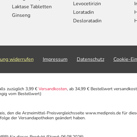
Levocetirizin
I
Laktase Tabletten
Loratadin
H
Ginseng
Desloratadin
H
lung widerrufen
Impressum
Datenschutz
Cookie-Ei
alls zuzüglich 3,99 €
Versandkosten
, ab 34,99 € Bestellwert versandkost
ngig vom Bestellwert)
eis, den die Arzneimittel-Preisvergleichsseite www.medipreis.de für die
gfolge der Versandapotheken geändert haben.
MRP) für dieses Produkt (Stand: 06.08.2026).