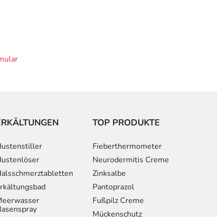
mular
ERKÄLTUNGEN
TOP PRODUKTE
ustenstiller
Fieberthermometer
ustenlöser
Neurodermitis Creme
alsschmerztabletten
Zinksalbe
rkältungsbad
Pantoprazol
eerwasser
Fußpilz Creme
asenspray
Mückenschutz