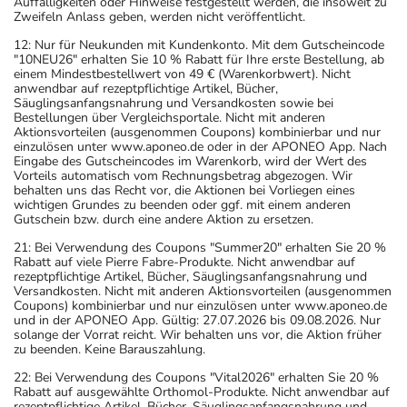
Auffälligkeiten oder Hinweise festgestellt werden, die insoweit zu
Zweifeln Anlass geben, werden nicht veröffentlicht.
Wenn Sie eine Diabetes-Diät einhalten müssen, sollten
Sie den Zuckergehalt berücksichtigen.
12: Nur für Neukunden mit Kundenkonto. Mit dem Gutscheincode
"10NEU26" erhalten Sie 10 % Rabatt für Ihre erste Bestellung, ab
- Es kann Arzneimittel geben, mit denen
einem Mindestbestellwert von 49 € (Warenkorbwert). Nicht
Wechselwirkungen auftreten. Sie sollten deswegen
anwendbar auf rezeptpflichtige Artikel, Bücher,
Säuglingsanfangsnahrung und Versandkosten sowie bei
generell vor der Behandlung mit einem neuen
Bestellungen über Vergleichsportale. Nicht mit anderen
Arzneimittel jedes andere, das Sie bereits anwenden,
Aktionsvorteilen (ausgenommen Coupons) kombinierbar und nur
einzulösen unter www.aponeo.de oder in der APONEO App. Nach
dem Arzt oder Apotheker angeben. Das gilt auch für
Eingabe des Gutscheincodes im Warenkorb, wird der Wert des
Arzneimittel, die Sie selbst kaufen, nur gelegentlich
Vorteils automatisch vom Rechnungsbetrag abgezogen. Wir
behalten uns das Recht vor, die Aktionen bei Vorliegen eines
anwenden oder deren Anwendung schon einige Zeit
wichtigen Grundes zu beenden oder ggf. mit einem anderen
zurückliegt.
Gutschein bzw. durch eine andere Aktion zu ersetzen.
- Auf Grapefruit sowie Grapefruit-Zubereitungen soll
21: Bei Verwendung des Coupons "Summer20" erhalten Sie 20 %
während der Behandlung mit dem Medikament
Rabatt auf viele Pierre Fabre-Produkte. Nicht anwendbar auf
rezeptpflichtige Artikel, Bücher, Säuglingsanfangsnahrung und
vollständig verzichtet werden.
Versandkosten. Nicht mit anderen Aktionsvorteilen (ausgenommen
Bitte verwenden Sie dieses Arzneimittel nicht mehr nach
Coupons) kombinierbar und nur einzulösen unter www.aponeo.de
und in der APONEO App. Gültig: 27.07.2026 bis 09.08.2026. Nur
dem auf der Packung oder der Umverpackung
solange der Vorrat reicht. Wir behalten uns vor, die Aktion früher
angegebenen Verfallsdatum. Das Verfallsdatum bezieht
zu beenden. Keine Barauszahlung.
sich auf den letzten Tag des angegebenen Monats.
22: Bei Verwendung des Coupons "Vital2026" erhalten Sie 20 %
Rabatt auf ausgewählte Orthomol-Produkte. Nicht anwendbar auf
rezeptpflichtige Artikel, Bücher, Säuglingsanfangsnahrung und