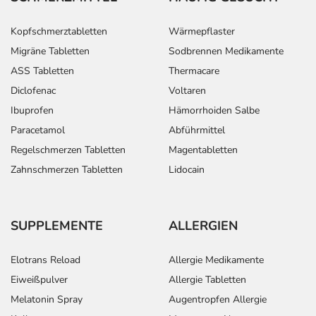
Bluthochdruck:
Kinder und
1 Tablette
1-mal täg
Kopfschmerztabletten
Wärmepflaster
Jugendliche
Migräne Tabletten
Sodbrennen Medikamente
von 6-18
Jahren (über
ASS Tabletten
Thermacare
50 kg
Diclofenac
Voltaren
Körpergewicht)
Ibuprofen
Hämorrhoiden Salbe
Nierenkomplikationen
Erwachsene
1 Tablette
1-mal täg
Paracetamol
Abführmittel
- In Kombination mit
Regelschmerzen Tabletten
Magentabletten
anderen
Arzneimitteln -
Zahnschmerzen Tabletten
Lidocain
Folgebehandlung:
Vorbeugung gegen
Erwachsene
1 Tablette
1-mal täg
SUPPLEMENTE
ALLERGIEN
einen Schlaganfall -
Folgebehandlung:
Elotrans Reload
Allergie Medikamente
Eiweißpulver
Allergie Tabletten
Bluthochdruck:
Erwachsene
1 Tablette
1-mal täg
Melatonin Spray
Augentropfen Allergie