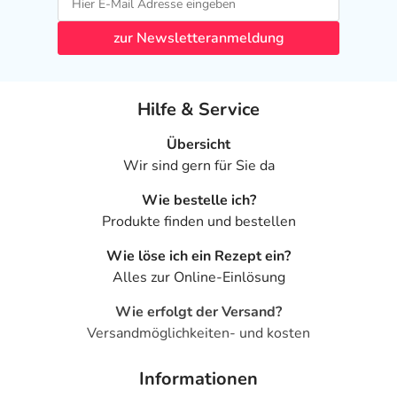
Erkenntnissen abgeraten. Eventuell ist ein Abstillen in
zur Newsletteranmeldung
Erwägung zu ziehen.
Ist Ihnen das Arzneimittel trotz einer Gegenanzeige
verordnet worden, sprechen Sie mit Ihrem Arzt oder
Hilfe & Service
Apotheker. Der therapeutische Nutzen kann höher sein,
Übersicht
als das Risiko, das die Anwendung bei einer
Wir sind gern für Sie da
Gegenanzeige in sich birgt.
Wie bestelle ich?
Nebenwirkungen
Produkte finden und bestellen
Welche unerwünschten Wirkungen können auftreten?
Wie löse ich ein Rezept ein?
Alles zur Online-Einlösung
- Magen-Darm-Beschwerden, wie:
- Übelkeit
Wie erfolgt der Versand?
- Erbrechen
Versandmöglichkeiten- und kosten
- Durchfälle
- Verstopfung
Informationen
- Bauchschmerzen