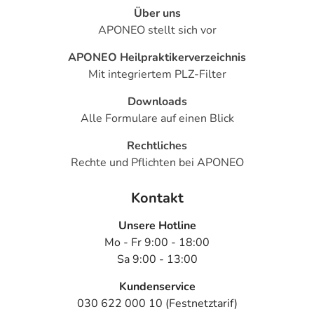
- Kopfschmerzen
Über uns
- Schwindel
APONEO stellt sich vor
- Müdigkeit
APONEO Heilpraktikerverzeichnis
- Schläfrigkeit
Mit integriertem PLZ-Filter
- Schlafstörungen
- Überempfindlichkeitsreaktionen der Haut, wie:
Downloads
- Nesselausschlag
Alle Formulare auf einen Blick
- Juckreiz
- Hautausschlag
Rechtliches
- Husten
Rechte und Pflichten bei APONEO
- Anfälle von Atemnot
- Niedriger Blutdruck
Kontakt
- Orthostatische Hypotonie (Kreislaufstörungen aufgrund
Unsere Hotline
niedrigen Blutdrucks)
Mo - Fr 9:00 - 18:00
- Herzklopfen
Sa 9:00 - 13:00
- Angina pectoris
- Wassereinlagerungen (Ödeme)
Kundenservice
- Nierenfunktionsstörungen bis zum Nierenversagen
030 622 000 10 (Festnetztarif)
- Anstieg der Nierenwerte (Kreatinin und Harnstoff)