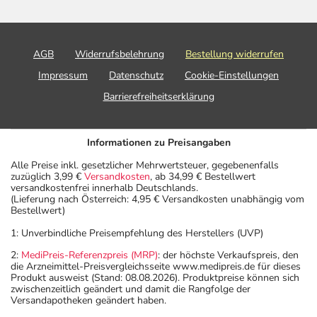
deshalb nur von Ihrem Arzt bestimmt.
Überdosierung?
AGB
Widerrufsbelehrung
Bestellung widerrufen
Bei einer Überdosierung kann es zu niedrigem Blutdruck,
erhöhter Herzfrequenz und Pulserniedrigung kommen.
Impressum
Datenschutz
Cookie-Einstellungen
Setzen Sie sich bei dem Verdacht auf eine Überdosierung
Barrierefreiheitserklärung
umgehend mit einem Arzt in Verbindung.
Einnahme vergessen?
Informationen zu Preisangaben
Setzen Sie die Einnahme zum nächsten vorgeschriebenen
Alle Preise inkl. gesetzlicher Mehrwertsteuer, gegebenenfalls
Zeitpunkt ganz normal (also nicht mit der doppelten
zuzüglich 3,99 €
Versandkosten
, ab 34,99 € Bestellwert
versandkostenfrei innerhalb Deutschlands.
Menge) fort.
(Lieferung nach Österreich: 4,95 € Versandkosten unabhängig vom
Bestellwert)
Generell gilt: Achten Sie vor allem bei Säuglingen,
1: Unverbindliche Preisempfehlung des Herstellers (UVP)
Kleinkindern und älteren Menschen auf eine
2:
MediPreis-Referenzpreis (MRP)
: der höchste Verkaufspreis, den
gewissenhafte Dosierung. Im Zweifelsfalle fragen Sie
die Arzneimittel-Preisvergleichsseite www.medipreis.de für dieses
Ihren Arzt oder Apotheker nach etwaigen Auswirkungen
Produkt ausweist (Stand: 08.08.2026). Produktpreise können sich
zwischenzeitlich geändert und damit die Rangfolge der
oder Vorsichtsmaßnahmen.
Versandapotheken geändert haben.