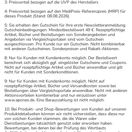
3: Preisvorteil bezogen auf die UVP des Herstellers
Eine vom Arzt verordnete Dosierung kann von den
4: Preisvorteil bezogen auf den MediPreis-Referenzpreis (MRP) für
Angaben der Packungsbeilage abweichen. Da der Arzt sie
dieses Produkt (Stand: 08.08.2026).
individuell abstimmt, sollten Sie das Arzneimittel daher
5: Sie erhalten den Gutschein für Ihre erste Newsletteranmeldung.
nach seinen Anweisungen anwenden.
Gutscheinbedingungen: Mindestbestellwert 49 €. Rezeptpflichtige
Artikel, Bücher und Bestellungen von Sonderangeboten und
Aufbewahrung
Angeboten via Vergleichsportalen sind vom Gutschein
ausgeschlossen. Pro Kunde nur ein Gutschein. Nicht kombinierbar
Wichtige Hinweise
mit anderen Gutscheinen, Sonderpreisen und Rabatt-Aktionen.
8: Nur für Kunden mit Kundenkonto möglich. Der Bestellwert
Was sollten Sie beachten?
berechnet sich abzüglich ggf. eingelöster Gutscheine und Coupons.
Nicht auf rezeptpflichtige Artikel und Bücher anwendbar und gilt
- Vorsicht: Das Reaktionsvermögen kann auch bei
nicht für Kunden mit Sonderkonditionen.
bestimmungsgemäßem Gebrauch beeinträchtigt sein.
9: Nur für Kunden mit Kundenkonto möglich. Nicht auf
Achten Sie vor allem darauf, wenn Sie am Straßenverkehr
rezeptpflichtige Artikel, Bücher und Versandkosten sowie bei
teilnehmen oder Maschinen (auch im Haushalt) bedienen,
Bestellungen über Vergleichsportale anwendbar. Nicht mit anderen
Aktionsvorteilen kombinierbar und nur einzulösen unter
mit denen Sie sich verletzen können.
www.aponeo.de. Eine Barauszahlung ist nicht möglich.
- Vorsicht bei Allergie gegen Sartane!
10: Bei Produkt- und Shop-Bewertungen von Kunden auf unseren
- Vorsicht bei Allergie gegen Maisstärke!
Produktdetailseiten können wir nicht sicherstellen, dass diese nur
- Vorsicht bei Allergie gegen Propylenglykol und ähnliche
von solchen Kunden stammen, die die Waren oder
Dienstleistungen tatsächlich genutzt oder erworben haben.
Stoffe!
Bewertungen, bei denen bei der Prüfung des Wortlauts
- Vorsicht bei einer Unverträglichkeit gegenüber Lactose.