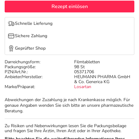
Refluthin, Lasea & Carmenthin Deals
Sport & Fitness
Täglich gut versorgt
Rezept einlösen
Salus Deals
Tierapotheke
Schnelle Lieferung
Sichere Zahlung
Vitamine & Mineralstoffe
Geprüfter Shop
Marken
Darreichungsform:
Filmtabletten
Packungsgröße:
98 St
PZN/Art.Nr.:
05371706
Anbieter/Hersteller:
HEUMANN PHARMA GmbH
& Co. Generica KG
Marke/Präparat:
Losartan
Abweichungen der Zuzahlung je nach Krankenkasse möglich. Für
genaue Angaben wenden Sie sich bitte an unsere pharmazeutische
Beratung.
Zu Risiken und Nebenwirkungen lesen Sie die Packungsbeilage
und fragen Sie Ihre Ärztin, Ihren Arzt oder in Ihrer Apotheke.
Bitte beachten Sie die weiterführenden Informationen Ihres