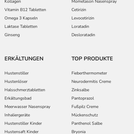
Kollagen
Mometason Nasenspray
Vitamin B12 Tabletten
Cetirizin
Herzschwäche -
Erwachsene
1 Tablette
1-mal täg
Omega 3 Kapseln
Levocetirizin
Folgebehandlung:
Laktase Tabletten
Loratadin
Ginseng
Desloratadin
Anwendungshinweise
ERKÄLTUNGEN
TOP PRODUKTE
Die Gesamtdosis sollte nicht ohne Rücksprache mit
einem Arzt oder Apotheker überschritten werden.
Hustenstiller
Fieberthermometer
Hustenlöser
Neurodermitis Creme
Art der Anwendung?
Halsschmerztabletten
Zinksalbe
Nehmen Sie das Arzneimittel im Ganzen mit Flüssigkeit
Erkältungsbad
Pantoprazol
(z.B. 1 Glas Wasser) ein.
Meerwasser Nasenspray
Fußpilz Creme
Dauer der Anwendung?
Inhaliergeräte
Mückenschutz
Die Anwendungsdauer richtet sich nach Art der
Hustenstiller Kinder
Panthenol Salbe
Beschwerde und/oder Dauer der Erkrankung und wird
Hustensaft Kinder
Bryonia