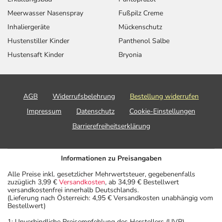
Meerwasser Nasenspray
Fußpilz Creme
Inhaliergeräte
Mückenschutz
Hustenstiller Kinder
Panthenol Salbe
Hustensaft Kinder
Bryonia
AGB
Widerrufsbelehrung
Bestellung widerrufen
Impressum
Datenschutz
Cookie-Einstellungen
Barrierefreiheitserklärung
Informationen zu Preisangaben
Alle Preise inkl. gesetzlicher Mehrwertsteuer, gegebenenfalls
zuzüglich 3,99 €
Versandkosten
, ab 34,99 € Bestellwert
versandkostenfrei innerhalb Deutschlands.
(Lieferung nach Österreich: 4,95 € Versandkosten unabhängig vom
Bestellwert)
1: Unverbindliche Preisempfehlung des Herstellers (UVP)