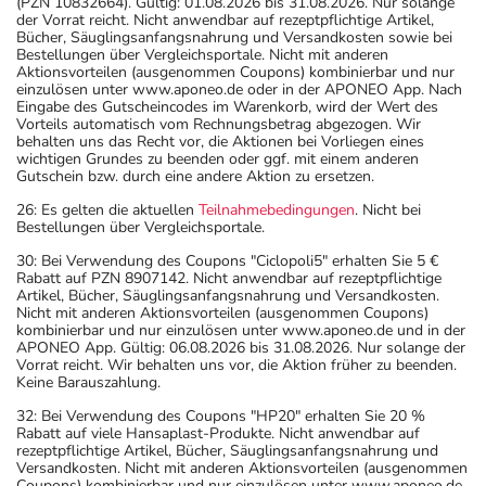
(PZN 10832664). Gültig: 01.08.2026 bis 31.08.2026. Nur solange
der Vorrat reicht. Nicht anwendbar auf rezeptpflichtige Artikel,
Bücher, Säuglingsanfangsnahrung und Versandkosten sowie bei
Bestellungen über Vergleichsportale. Nicht mit anderen
Aktionsvorteilen (ausgenommen Coupons) kombinierbar und nur
einzulösen unter www.aponeo.de oder in der APONEO App. Nach
Eingabe des Gutscheincodes im Warenkorb, wird der Wert des
Vorteils automatisch vom Rechnungsbetrag abgezogen. Wir
behalten uns das Recht vor, die Aktionen bei Vorliegen eines
wichtigen Grundes zu beenden oder ggf. mit einem anderen
Gutschein bzw. durch eine andere Aktion zu ersetzen.
26: Es gelten die aktuellen
Teilnahmebedingungen
. Nicht bei
Bestellungen über Vergleichsportale.
30: Bei Verwendung des Coupons "Ciclopoli5" erhalten Sie 5 €
Rabatt auf PZN 8907142. Nicht anwendbar auf rezeptpflichtige
Artikel, Bücher, Säuglingsanfangsnahrung und Versandkosten.
Nicht mit anderen Aktionsvorteilen (ausgenommen Coupons)
kombinierbar und nur einzulösen unter www.aponeo.de und in der
APONEO App. Gültig: 06.08.2026 bis 31.08.2026. Nur solange der
Vorrat reicht. Wir behalten uns vor, die Aktion früher zu beenden.
Keine Barauszahlung.
32: Bei Verwendung des Coupons "HP20" erhalten Sie 20 %
Rabatt auf viele Hansaplast-Produkte. Nicht anwendbar auf
rezeptpflichtige Artikel, Bücher, Säuglingsanfangsnahrung und
Versandkosten. Nicht mit anderen Aktionsvorteilen (ausgenommen
Coupons) kombinierbar und nur einzulösen unter www.aponeo.de