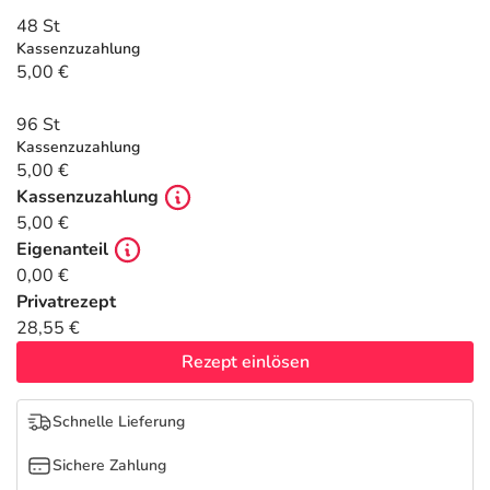
Refluthin, Lasea & Carmenthin Deals
Sport & Fitness
Täglich gut versorgt
48 St
Kassenzuzahlung
Salus Deals
Tierapotheke
5,00 €
96 St
Vitamine & Mineralstoffe
Kassenzuzahlung
5,00 €
Marken
Kassenzuzahlung
5,00 €
Eigenanteil
0,00 €
Privatrezept
28,55 €
Rezept einlösen
Schnelle Lieferung
Sichere Zahlung