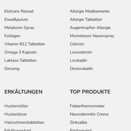
Elotrans Reload
Allergie Medikamente
Eiweißpulver
Allergie Tabletten
Melatonin Spray
Augentropfen Allergie
Kollagen
Mometason Nasenspray
Vitamin B12 Tabletten
Cetirizin
Omega 3 Kapseln
Levocetirizin
Laktase Tabletten
Loratadin
Ginseng
Desloratadin
ERKÄLTUNGEN
TOP PRODUKTE
Hustenstiller
Fieberthermometer
Hustenlöser
Neurodermitis Creme
Halsschmerztabletten
Zinksalbe
Erkältungsbad
Pantoprazol