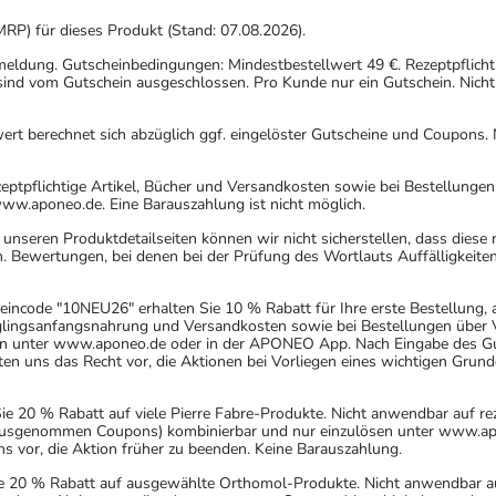
MRP) für dieses Produkt (Stand: 07.08.2026).
nmeldung. Gutscheinbedingungen: Mindestbestellwert 49 €. Rezeptpflicht
ind vom Gutschein ausgeschlossen. Pro Kunde nur ein Gutschein. Nicht
rt berechnet sich abzüglich ggf. eingelöster Gutscheine und Coupons. N
eptpflichtige Artikel, Bücher und Versandkosten sowie bei Bestellunge
www.aponeo.de. Eine Barauszahlung ist nicht möglich.
nseren Produktdetailseiten können wir nicht sicherstellen, dass diese
. Bewertungen, bei denen bei der Prüfung des Wortlauts Auffälligkeiten
incode "10NEU26" erhalten Sie 10 % Rabatt für Ihre erste Bestellung,
uglingsanfangsnahrung und Versandkosten sowie bei Bestellungen über Ve
n unter www.aponeo.de oder in der APONEO App. Nach Eingabe des Gut
 uns das Recht vor, die Aktionen bei Vorliegen eines wichtigen Grund
20 % Rabatt auf viele Pierre Fabre-Produkte. Nicht anwendbar auf rez
 (ausgenommen Coupons) kombinierbar und nur einzulösen unter www.ap
ns vor, die Aktion früher zu beenden. Keine Barauszahlung.
 20 % Rabatt auf ausgewählte Orthomol-Produkte. Nicht anwendbar auf r