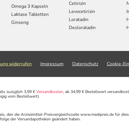
Cetirizin
N
Omega 3 Kapseln
Levocetirizin
I
Laktase Tabletten
Loratadin
H
Ginseng
Desloratadin
H
lung widerrufen
Impressum
Datenschutz
Cookie-Ei
alls zuzüglich 3,99 €
Versandkosten
, ab 34,99 € Bestellwert versandkost
ngig vom Bestellwert)
eis, den die Arzneimittel-Preisvergleichsseite www.medipreis.de für die
gfolge der Versandapotheken geändert haben.