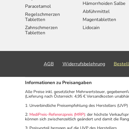
Hämorrhoiden Salbe
Paracetamol
Abführmittel
Regelschmerzen
Tabletten
Magentabletten
Zahnschmerzen
Lidocain
Tabletten
AGB
Widerrufsbelehrung
Bestel
Informationen zu Preisangaben
Alle Preise inkl. gesetzlicher Mehrwertsteuer, gegebenenf
(Lieferung nach Österreich: 4,95 € Versandkosten unabhä
1: Unverbindliche Preisempfehlung des Herstellers (UVP)
2:
MediPreis-Referenzpreis (MRP)
: der höchste Verkaufspr
können sich zwischenzeitlich geändert und damit die Ran
3: Preisvorteil bezogen auf die UVP des Herstellers