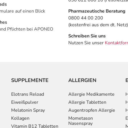
ads
mulare auf einen Blick
Pharmazeutische Beratung
0800 44 00 200
ches
(kostenfrei aus dem dt. Netz)
und Pflichten bei APONEO
Schreiben Sie uns
Nutzen Sie unser
Kontaktfor
SUPPLEMENTE
ALLERGIEN
Elotrans Reload
Allergie Medikamente
H
Eiweißpulver
Allergie Tabletten
H
Melatonin Spray
Augentropfen Allergie
H
Kollagen
Mometason
E
Nasenspray
Vitamin B12 Tabletten
M