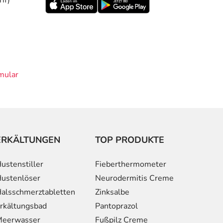
mular
ERKÄLTUNGEN
TOP PRODUKTE
ustenstiller
Fieberthermometer
ustenlöser
Neurodermitis Creme
alsschmerztabletten
Zinksalbe
rkältungsbad
Pantoprazol
eerwasser
Fußpilz Creme