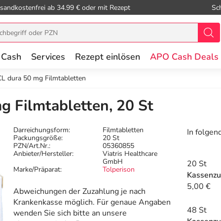
sandkostenfrei ab 34.99 € oder mit Rezept
Sc
 Cash
Services
Rezept einlösen
APO Cash Deals
CL dura 50 mg Filmtabletten
g Filmtabletten, 20 St
Darreichungsform:
Filmtabletten
In folgen
Packungsgröße:
20 St
PZN/Art.Nr.:
05360855
Anbieter/Hersteller:
Viatris Healthcare
GmbH
20 St
Marke/Präparat:
Tolperison
Kassenzu
5,00 €
Abweichungen der Zuzahlung je nach
Krankenkasse möglich. Für genaue Angaben
48 St
wenden Sie sich bitte an unsere