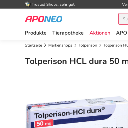
Trusted Shops: sehr gut
Ver
Produkte
Tierapotheke
Aktionen
APO
Startseite
Markenshops
Tolperison
Tolperison H
Tolperison HCL dura 50 m