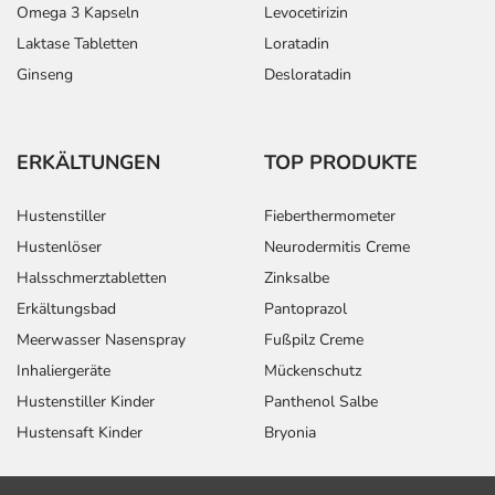
Omega 3 Kapseln
Levocetirizin
- Allgemeine Schwäche
Laktase Tabletten
Loratadin
Bemerken Sie eine Befindlichkeitsstörung oder
Ginseng
Desloratadin
Veränderung während der Behandlung, wenden Sie sich
an Ihren Arzt oder Apotheker.
ERKÄLTUNGEN
TOP PRODUKTE
Für die Information an dieser Stelle werden vor allem
Nebenwirkungen berücksichtigt, die bei mindestens
Hustenstiller
Fieberthermometer
einem von 1.000 behandelten Patienten auftreten.
Hustenlöser
Neurodermitis Creme
Dosierung
Halsschmerztabletten
Zinksalbe
Erkältungsbad
Pantoprazol
Text
Personen
Einzeldosis
Gesamtdosis
Meerwasser Nasenspray
Fußpilz Creme
Inhaliergeräte
Mückenschutz
Abhängig von
Erwachsene
1 Tablette
1-mal täglich
Ihrer
Hustenstiller Kinder
Panthenol Salbe
Erkrankung und
Hustensaft Kinder
Bryonia
dem Stadium
der Behandlung,
wird das