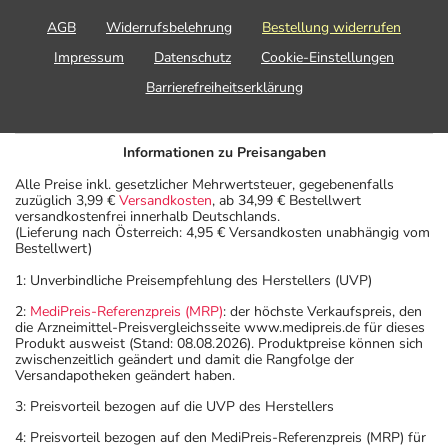
Arzneimittel von
AGB
Widerrufsbelehrung
Bestellung widerrufen
Ihrem Arzt in
der Regel
Impressum
Datenschutz
Cookie-Einstellungen
folgendermaßen
Barrierefreiheitserklärung
dosiert:
Informationen zu Preisangaben
Anwendungshinweise
Alle Preise inkl. gesetzlicher Mehrwertsteuer, gegebenenfalls
Die Gesamtdosis sollte nicht ohne Rücksprache mit
zuzüglich 3,99 €
Versandkosten
, ab 34,99 € Bestellwert
versandkostenfrei innerhalb Deutschlands.
einem Arzt oder Apotheker überschritten werden.
(Lieferung nach Österreich: 4,95 € Versandkosten unabhängig vom
Bestellwert)
Art der Anwendung?
1: Unverbindliche Preisempfehlung des Herstellers (UVP)
Nehmen Sie das Arzneimittel im Ganzen mit Flüssigkeit
2:
MediPreis-Referenzpreis (MRP)
: der höchste Verkaufspreis, den
(z.B. 1 Glas Wasser) ein.
die Arzneimittel-Preisvergleichsseite www.medipreis.de für dieses
Produkt ausweist (Stand: 08.08.2026). Produktpreise können sich
zwischenzeitlich geändert und damit die Rangfolge der
Dauer der Anwendung?
Versandapotheken geändert haben.
Die Anwendungsdauer richtet sich nach Art der
3: Preisvorteil bezogen auf die UVP des Herstellers
Beschwerde und/oder Dauer der Erkrankung und wird
4: Preisvorteil bezogen auf den MediPreis-Referenzpreis (MRP) für
deshalb nur von Ihrem Arzt bestimmt.