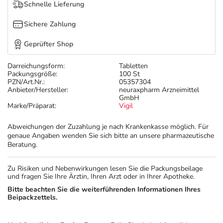
Refluthin, Lasea & Carmenthin Deals
Sport & Fitness
Täglich gut versorgt
Schnelle Lieferung
Sichere Zahlung
Salus Deals
Tierapotheke
Geprüfter Shop
Vitamine & Mineralstoffe
Darreichungsform:
Tabletten
Packungsgröße:
100 St
PZN/Art.Nr.:
05357304
Marken
Anbieter/Hersteller:
neuraxpharm Arzneimittel
GmbH
Marke/Präparat:
Vigil
Abweichungen der Zuzahlung je nach Krankenkasse möglich. Für
genaue Angaben wenden Sie sich bitte an unsere pharmazeutische
Beratung.
Zu Risiken und Nebenwirkungen lesen Sie die Packungsbeilage
und fragen Sie Ihre Ärztin, Ihren Arzt oder in Ihrer Apotheke.
Bitte beachten Sie die weiterführenden Informationen Ihres
Beipackzettels.