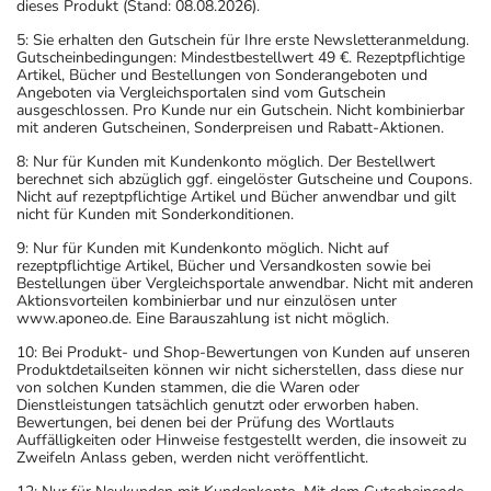
dieses Produkt (Stand: 08.08.2026).
5: Sie erhalten den Gutschein für Ihre erste Newsletteranmeldung.
Überdosierung?
Gutscheinbedingungen: Mindestbestellwert 49 €. Rezeptpflichtige
Bei einer Überdosierung kann es unter anderem zu
Artikel, Bücher und Bestellungen von Sonderangeboten und
Angeboten via Vergleichsportalen sind vom Gutschein
Unruhe, Erregung und Schlaflosigkeit kommen. Setzen
ausgeschlossen. Pro Kunde nur ein Gutschein. Nicht kombinierbar
Sie sich bei dem Verdacht auf eine Überdosierung
mit anderen Gutscheinen, Sonderpreisen und Rabatt-Aktionen.
umgehend mit einem Arzt in Verbindung.
8: Nur für Kunden mit Kundenkonto möglich. Der Bestellwert
berechnet sich abzüglich ggf. eingelöster Gutscheine und Coupons.
Nicht auf rezeptpflichtige Artikel und Bücher anwendbar und gilt
Einnahme vergessen?
nicht für Kunden mit Sonderkonditionen.
Setzen Sie die Einnahme zum nächsten vorgeschriebenen
9: Nur für Kunden mit Kundenkonto möglich. Nicht auf
Zeitpunkt ganz normal (also nicht mit der doppelten
rezeptpflichtige Artikel, Bücher und Versandkosten sowie bei
Menge) fort.
Bestellungen über Vergleichsportale anwendbar. Nicht mit anderen
Aktionsvorteilen kombinierbar und nur einzulösen unter
www.aponeo.de. Eine Barauszahlung ist nicht möglich.
Generell gilt: Achten Sie vor allem bei Säuglingen,
10: Bei Produkt- und Shop-Bewertungen von Kunden auf unseren
Kleinkindern und älteren Menschen auf eine
Produktdetailseiten können wir nicht sicherstellen, dass diese nur
gewissenhafte Dosierung. Im Zweifelsfalle fragen Sie
von solchen Kunden stammen, die die Waren oder
Dienstleistungen tatsächlich genutzt oder erworben haben.
Ihren Arzt oder Apotheker nach etwaigen Auswirkungen
Bewertungen, bei denen bei der Prüfung des Wortlauts
oder Vorsichtsmaßnahmen.
Auffälligkeiten oder Hinweise festgestellt werden, die insoweit zu
Zweifeln Anlass geben, werden nicht veröffentlicht.