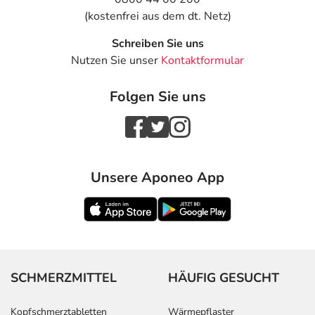
- Herzklopfen
(kostenfrei aus dem dt. Netz)
- Herzrhythmusstörungen
- Extrasystolen
Schreiben Sie uns
- Veränderungen im EKG
Nutzen Sie unser
Kontaktformular
- Hustenreiz
- Asthma bronchiale
Folgen Sie uns
- Nasenbluten
- Schnupfen
- Rachenentzündung
- Nebenhöhlenentzündung
- Überempfindlichkeitsreaktionen der Haut, wie:
Unsere Aponeo App
- Hautausschlag
- Juckreiz
- Schwitzen
- Urinveränderungen
- Störungen beim Wasserlassen
- Veränderung der Leberwerte
SCHMERZMITTEL
HÄUFIG GESUCHT
- Diabetes mellitus (Zuckerkrankheit)
- Anstieg des Blutzuckers (Hyperglykämie)
Kopfschmerztabletten
Wärmepflaster