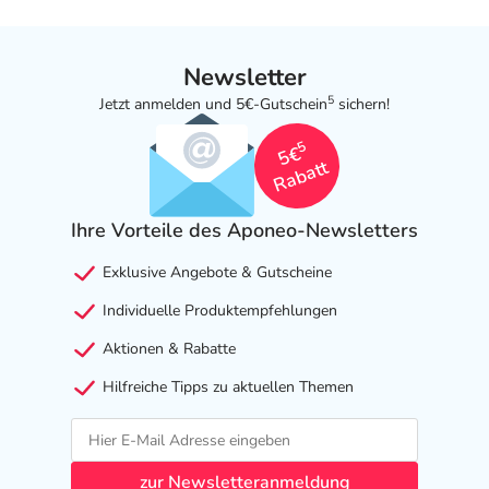
Apotheker. Der therapeutische Nutzen kann höher sein,
als das Risiko, das die Anwendung bei einer
Newsletter
Gegenanzeige in sich birgt.
5
Jetzt anmelden und 5€-Gutschein
sichern!
Nebenwirkungen
5
5€
Welche unerwünschten Wirkungen können auftreten?
Rabatt
- Magen-Darm-Beschwerden, wie:
Ihre Vorteile des Aponeo-Newsletters
- Übelkeit
- Erbrechen
Exklusive Angebote & Gutscheine
- Durchfälle
Individuelle Produktempfehlungen
- Verstopfung
- Bauchschmerzen
Aktionen & Rabatte
- Blähungen
Hilfreiche Tipps zu aktuellen Themen
- Sodbrennen
- Appetitlosigkeit
- Appetitsteigerung
- Gewichtsveränderungen
zur Newsletteranmeldung