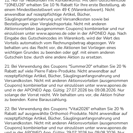
Eine vom Arzt verordnete Dosierung kann von den
12: Nur für Neukunden mit Kundenkonto. Mit dem Gutscheincode
"10NEU26" erhalten Sie 10 % Rabatt für Ihre erste Bestellung, ab
Angaben der Packungsbeilage abweichen. Da der Arzt sie
einem Mindestbestellwert von 49 € (Warenkorbwert). Nicht
individuell abstimmt, sollten Sie das Arzneimittel daher
anwendbar auf rezeptpflichtige Artikel, Bücher,
Säuglingsanfangsnahrung und Versandkosten sowie bei
nach seinen Anweisungen anwenden.
Bestellungen über Vergleichsportale. Nicht mit anderen
Aktionsvorteilen (ausgenommen Coupons) kombinierbar und nur
Aufbewahrung
einzulösen unter www.aponeo.de oder in der APONEO App. Nach
Eingabe des Gutscheincodes im Warenkorb, wird der Wert des
Vorteils automatisch vom Rechnungsbetrag abgezogen. Wir
Wichtige Hinweise
behalten uns das Recht vor, die Aktionen bei Vorliegen eines
wichtigen Grundes zu beenden oder ggf. mit einem anderen
Was sollten Sie beachten?
Gutschein bzw. durch eine andere Aktion zu ersetzen.
- Vorsicht: Das Reaktionsvermögen kann auch bei
21: Bei Verwendung des Coupons "Summer20" erhalten Sie 20 %
bestimmungsgemäßem Gebrauch beeinträchtigt sein.
Rabatt auf viele Pierre Fabre-Produkte. Nicht anwendbar auf
rezeptpflichtige Artikel, Bücher, Säuglingsanfangsnahrung und
Achten Sie vor allem darauf, wenn Sie am Straßenverkehr
Versandkosten. Nicht mit anderen Aktionsvorteilen (ausgenommen
teilnehmen oder Maschinen (auch im Haushalt) bedienen,
Coupons) kombinierbar und nur einzulösen unter www.aponeo.de
und in der APONEO App. Gültig: 27.07.2026 bis 09.08.2026. Nur
mit denen Sie sich verletzen können.
solange der Vorrat reicht. Wir behalten uns vor, die Aktion früher
- Vorsicht: Bei regelmäßiger Einnahme kann es zu einer
zu beenden. Keine Barauszahlung.
psychischen Abhängigkeit kommen.
22: Bei Verwendung des Coupons "Vital2026" erhalten Sie 20 %
- Vorsicht: Vermeiden Sie die Einnahme von Alkohol.
Rabatt auf ausgewählte Orthomol-Produkte. Nicht anwendbar auf
rezeptpflichtige Artikel, Bücher, Säuglingsanfangsnahrung und
- Die Wirkung der Anti-Baby-Pille kann durch das
Versandkosten. Nicht mit anderen Aktionsvorteilen (ausgenommen
Arzneimittel beeinträchtigt werden. Für die Dauer der
Coupons) kombinierbar und nur einzulösen unter www.aponeo.de
und in der APONEO App. Gültig: 29.07.2026 bis 09.08.2026. Nur