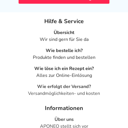
- Mundtrockenheit
- Durstgefühl
- Schluckstörungen
Hilfe & Service
- Geschmacksstörungen
- Zungenentzündung
Übersicht
- Entzündungen der Mundschleimhaut
Wir sind gern für Sie da
- Kopfschmerzen
Wie bestelle ich?
- Migräne
Produkte finden und bestellen
- Schwindel
- Schlafstörungen, wie:
Wie löse ich ein Rezept ein?
- Schlaflosigkeit
Alles zur Online-Einlösung
- Schläfrigkeit
- Gedächtnislücken
Wie erfolgt der Versand?
- Missempfindungen
Versandmöglichkeiten- und kosten
- Erregung
- Nervosität
Informationen
- Erhöhter Muskeltonus (Spannungszustand des Muskels)
Über uns
- Übermäßige Bewegungsaktivität
APONEO stellt sich vor
- Zittern