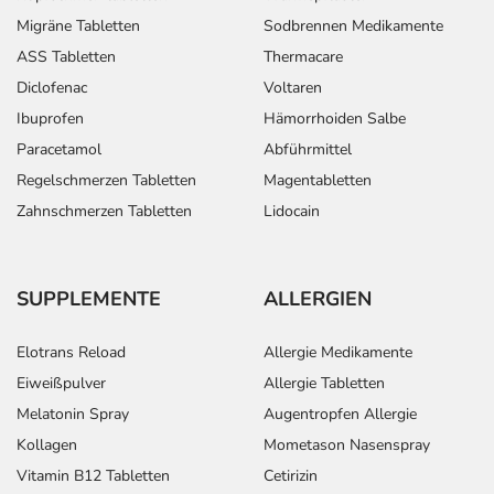
- Anstieg der Blutfettwerte (Cholesterin)
Migräne Tabletten
Sodbrennen Medikamente
- Veränderung des Blutbildes, wie:
ASS Tabletten
Thermacare
- Eosinophilie (erhöhte Anzahl an bestimmten weißen
Diclofenac
Voltaren
Blutkörperchen)
- Leukopenie (Verminderung der Anzahl der weißen
Ibuprofen
Hämorrhoiden Salbe
Blutkörperchen), erste Anzeichen können Halsschmerzen
Paracetamol
Abführmittel
oder Fieber sein: Wenden Sie sich bei Auftreten solcher
Regelschmerzen Tabletten
Magentabletten
Anzeichen sofort an Ihren Arzt.
Zahnschmerzen Tabletten
Lidocain
- Wassereinlagerungen (Ödeme)
- Menstruationsstörung
- Libidoabnahme (Abnahme der Lust zum
SUPPLEMENTE
ALLERGIEN
Geschlechtsverkehr)
- Brustschmerzen
Elotrans Reload
Allergie Medikamente
- Rücken- und Muskelschmerzen
- Gelenkschmerzen
Eiweißpulver
Allergie Tabletten
- Muskelschwäche
Melatonin Spray
Augentropfen Allergie
- Muskelkrämpfe, vor allem Wadenkrämpfe
Kollagen
Mometason Nasenspray
- Allergische Reaktionen, wie z.B.:
Vitamin B12 Tabletten
Cetirizin
- Heuschnupfen