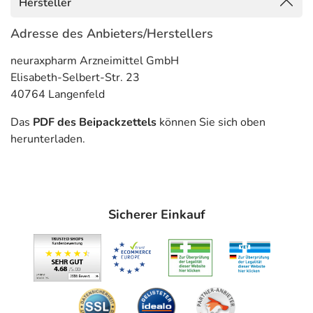
Hersteller
Gegenanzeigen
Adresse des Anbieters/Herstellers
Was spricht gegen eine Anwendung?
neuraxpharm Arzneimittel GmbH
Immer:
Elisabeth-Selbert-Str. 23
- Überempfindlichkeit gegen die Inhaltsstoffe
40764 Langenfeld
- Herz-Kreislauf-Erkrankungen, wie:
- Bluthochdruck
Das
PDF des Beipackzettels
können Sie sich oben
- Herzrhythmusstörung
herunterladen.
Unter Umständen - sprechen Sie hierzu mit Ihrem Arzt
oder Apotheker:
- Alkoholmissbrauch, auch wenn er schon längere Zeit
Sicherer Einkauf
zurückliegt
- Arzneimittelmissbrauch, auch wenn er schon längere
Zeit zurückliegt
- Drogenabhängigkeit, auch wenn sie schon längere Zeit
zurückliegt
- Eingeschränkte Nierenfunktion