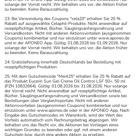
Einnahme sollten Sie deshalb zusätzliche Maßnahmen zur
solange der Vorrat reicht. Wir behalten uns vor, die Aktion früher
Empfängnisverhütung treffen.
zu beenden. Keine Barauszahlung.
- Bei Frauen im gebärfähigen Alter sind während und
23: Bei Verwendung des Coupons "ceta20" erhalten Sie 20 %
unter Umständen auch eine Zeit lang nach der Therapie
Rabatt auf ausgewählte Cetaphil-Produkte. Nicht anwendbar auf
rezeptpflichtige Artikel, Bücher, Säuglingsanfangsnahrung und
wirksame Verhütungsmethoden erforderlich. Sprechen
Versandkosten. Nicht mit anderen Aktionsvorteilen (ausgenommen
Sie hierzu Ihren Arzt oder Apotheker an.
Coupons) kombinierbar und nur einzulösen unter www.aponeo.de
und in der APONEO App. Gültig: 01.08.2026 bis 01.09.2026. Nur
- Dieses Arzneimittel enthält Stoffe, die unter
solange der Vorrat reicht. Wir behalten uns vor, die Aktion früher
Umständen als Dopingstoffe eingeordnet werden
zu beenden. Keine Barauszahlung.
können. Fragen Sie dazu Ihren Arzt oder Apotheker.
24: Gratislieferung innerhalb Deutschlands bei Bestellung mit
- Vorsicht bei Allergie gegen Maisstärke!
rezeptpflichtigen Produkten.
- Vorsicht bei Allergie gegen Bindemittel (z.B.
25: Mit dem Gutscheincode "Merit25" erhalten Sie 25 % Rabatt auf
das Produkt Eucerin Sun Gel-Creme Oil Control LSF 50+, 50 ml
Carboxymethylcellulose mit der E-Nummer E 466)!
(PZN 10832664). Gültig: 01.08.2026 bis 31.08.2026. Nur solange
- Vorsicht bei einer Unverträglichkeit gegenüber Lactose.
der Vorrat reicht. Nicht anwendbar auf rezeptpflichtige Artikel,
Bücher, Säuglingsanfangsnahrung und Versandkosten sowie bei
Wenn Sie eine Diabetes-Diät einhalten müssen, sollten
Bestellungen über Vergleichsportale. Nicht mit anderen
Sie den Zuckergehalt berücksichtigen.
Aktionsvorteilen (ausgenommen Coupons) kombinierbar und nur
einzulösen unter www.aponeo.de oder in der APONEO App. Nach
- Es kann Arzneimittel geben, mit denen
Eingabe des Gutscheincodes im Warenkorb, wird der Wert des
Wechselwirkungen auftreten. Sie sollten deswegen
Vorteils automatisch vom Rechnungsbetrag abgezogen. Wir
behalten uns das Recht vor, die Aktionen bei Vorliegen eines
generell vor der Behandlung mit einem neuen
wichtigen Grundes zu beenden oder ggf. mit einem anderen
Arzneimittel jedes andere, das Sie bereits anwenden,
Gutschein bzw. durch eine andere Aktion zu ersetzen.