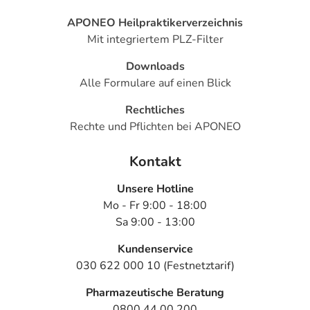
- Koordinationsstörung
APONEO Heilpraktikerverzeichnis
- Bewegungsstörungen
Mit integriertem PLZ-Filter
- Sprachstörungen
- Persönlichkeitsveränderungen
Downloads
- Delirium (Verwirrtheit)
Alle Formulare auf einen Blick
- Depressionen
Rechtliches
- Angstzustände
Rechte und Pflichten bei APONEO
- Aggressives Verhalten
- Sonderbare (paradoxe) Reaktionen, wie:
Kontakt
- Selbstmordgedanken
- Sehstörungen, wie:
Unsere Hotline
- Verschwommenes Sehen (Weitstellung der Pupille)
Mo - Fr 9:00 - 18:00
- Bindehautentzündung
Sa 9:00 - 13:00
- Bluthochdruck
- Niedriger Blutdruck
Kundenservice
- Gefäßerweiterung
030 622 000 10 (Festnetztarif)
- Pulsbeschleunigung
Pharmazeutische Beratung
- Pulserniedrigung
0800 44 00 200