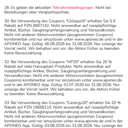
dem Arzt oder Apotheker angeben. Das gilt auch für
26: Es gelten die aktuellen
Teilnahmebedingungen
. Nicht bei
Arzneimittel, die Sie selbst kaufen, nur gelegentlich
Bestellungen über Vergleichsportale.
anwenden oder deren Anwendung schon einige Zeit
30: Bei Verwendung des Coupons "Ciclopoli5" erhalten Sie 5 €
zurückliegt.
Rabatt auf PZN 8907142. Nicht anwendbar auf rezeptpflichtige
Artikel, Bücher, Säuglingsanfangsnahrung und Versandkosten.
Bitte verwenden Sie dieses Arzneimittel nicht mehr nach
Nicht mit anderen Aktionsvorteilen (ausgenommen Coupons)
dem auf der Packung oder der Umverpackung
kombinierbar und nur einzulösen unter www.aponeo.de und in der
APONEO App. Gültig: 06.08.2026 bis 31.08.2026. Nur solange der
angegebenen Verfallsdatum. Das Verfallsdatum bezieht
Vorrat reicht. Wir behalten uns vor, die Aktion früher zu beenden.
sich auf den letzten Tag des angegebenen Monats.
Keine Barauszahlung.
32: Bei Verwendung des Coupons "HP20" erhalten Sie 20 %
Rabatt auf viele Hansaplast-Produkte. Nicht anwendbar auf
rezeptpflichtige Artikel, Bücher, Säuglingsanfangsnahrung und
Versandkosten. Nicht mit anderen Aktionsvorteilen (ausgenommen
Coupons) kombinierbar und nur einzulösen unter www.aponeo.de
und in der APONEO App. Gültig: 01.07.2026 bis 31.08.2026. Nur
solange der Vorrat reicht. Wir behalten uns vor, die Aktion früher
zu beenden. Keine Barauszahlung.
33: Bei Verwendung des Coupons "Canergy20" erhalten Sie 20 %
Rabatt auf PZN 19658110. Nicht anwendbar auf rezeptpflichtige
Artikel, Bücher, Säuglingsanfangsnahrung und Versandkosten.
Nicht mit anderen Aktionsvorteilen (ausgenommen Coupons)
kombinierbar und nur einzulösen unter www.aponeo.de und in der
APONEO App. Gültig: 03.08.2026 bis 31.08.2026. Nur solange der