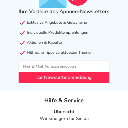
- Diabetes mellitus (Zuckerkrankheit): Nur bei guter
Ihre Vorteile des Aponeo-Newsletters
Überwachung, da es leicht zu einer Unterzuckerung
kommen kann, die oft auch schwer erkannt wird
Exklusive Angebote & Gutscheine
- Längeres strenges Fasten: Es kann leicht zu einer
Unterzuckerung kommen
Individuelle Produktempfehlungen
- Phäochromocytom (Adrenalin produzierender Tumor)
Aktionen & Rabatte
- Stark eingeschränkte Leberfunktion
- Akuter Herzinfarkt
Hilfreiche Tipps zu aktuellen Themen
- Schuppenflechte (Psoriasis)
- Bevorstehende Operation
- Herzerkrankung, wie:
zur Newsletteranmeldung
- Herzschwäche
- Brustenge bei körperlicher Ruhe (instabile Angina
pectoris)
Hilfe & Service
- Herzklappenerkrankungen
- Herzmuskelerkrankungen
Übersicht
- Eingeschränkte Nierenfunktion
Wir sind gern für Sie da
- Prinzmetal-Angina (spezielle Form der Angina