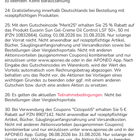
zu beenden. Keine Barauszahlung.
- Vorsicht bei Allergie gegen Betablocker!
24: Gratislieferung innerhalb Deutschlands bei Bestellung mit
- Vorsicht bei Allergie gegen Maisstärke!
rezeptpflichtigen Produkten.
- Vorsicht bei Allergie gegen Polyethylenglykol(PEG)-
25: Mit dem Gutscheincode "Merit25" erhalten Sie 25 % Rabatt auf
haltige Stoffe!
das Produkt Eucerin Sun Gel-Creme Oil Control LSF 50+, 50 ml
- Vorsicht bei Allergie gegen Propylenglykol und ähnliche
(PZN 10832664). Gültig: 01.08.2026 bis 31.08.2026. Nur solange
der Vorrat reicht. Nicht anwendbar auf rezeptpflichtige Artikel,
Stoffe!
Bücher, Säuglingsanfangsnahrung und Versandkosten sowie bei
- Vorsicht bei einer Unverträglichkeit gegenüber Glucose.
Bestellungen über Vergleichsportale. Nicht mit anderen
Aktionsvorteilen (ausgenommen Coupons) kombinierbar und nur
Wenn Sie eine Diabetes-Diät einhalten müssen, sollten
einzulösen unter www.aponeo.de oder in der APONEO App. Nach
Sie den Zuckergehalt berücksichtigen.
Eingabe des Gutscheincodes im Warenkorb, wird der Wert des
Vorteils automatisch vom Rechnungsbetrag abgezogen. Wir
- Vorsicht bei einer Unverträglichkeit gegenüber
behalten uns das Recht vor, die Aktionen bei Vorliegen eines
Saccharose. Wenn Sie eine Diabetes-Diät einhalten
wichtigen Grundes zu beenden oder ggf. mit einem anderen
Gutschein bzw. durch eine andere Aktion zu ersetzen.
müssen, sollten Sie den Zuckergehalt berücksichtigen.
26: Es gelten die aktuellen
Teilnahmebedingungen
. Nicht bei
- Es kann Arzneimittel geben, mit denen
Bestellungen über Vergleichsportale.
Wechselwirkungen auftreten. Sie sollten deswegen
30: Bei Verwendung des Coupons "Ciclopoli5" erhalten Sie 5 €
generell vor der Behandlung mit einem neuen
Rabatt auf PZN 8907142. Nicht anwendbar auf rezeptpflichtige
Arzneimittel jedes andere, das Sie bereits anwenden,
Artikel, Bücher, Säuglingsanfangsnahrung und Versandkosten.
Nicht mit anderen Aktionsvorteilen (ausgenommen Coupons)
dem Arzt oder Apotheker angeben. Das gilt auch für
kombinierbar und nur einzulösen unter www.aponeo.de und in der
Arzneimittel, die Sie selbst kaufen, nur gelegentlich
APONEO App. Gültig: 06.08.2026 bis 31.08.2026. Nur solange der
Vorrat reicht. Wir behalten uns vor, die Aktion früher zu beenden.