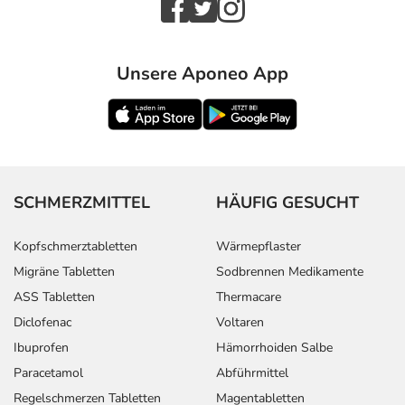
- Durchfälle
- Bauchschmerzen
- Gewichtszunahme
Unsere Aponeo App
- Mundtrockenheit
- Kopfschmerzen
- Schwindel
- Müdigkeit
- Schlafstörungen
- Konzentrationsstörungen
SCHMERZMITTEL
HÄUFIG GESUCHT
- Depressionen
- Delirium (Verwirrtheit), evtl. mit Halluzinationen
Kopfschmerztabletten
Wärmepflaster
- Alpträume und verstärkte Traumaktivität
Migräne Tabletten
Sodbrennen Medikamente
- Schwitzen
ASS Tabletten
Thermacare
- Missempfindungen, wie Kribbeln, Ameisenlaufen oder
Diclofenac
Voltaren
Taubheit
- Kältegefühl an Armen und Beinen
Ibuprofen
Hämorrhoiden Salbe
- Muskelschwäche
Paracetamol
Abführmittel
- Muskelkrämpfe, vor allem Wadenkrämpfe
Regelschmerzen Tabletten
Magentabletten