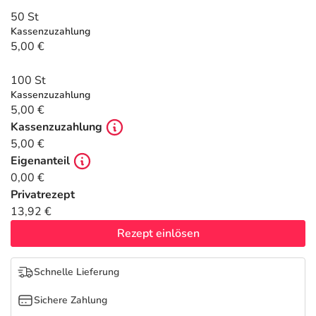
Refluthin, Lasea & Carmenthin Deals
Sport & Fitness
Täglich gut versorgt
50 St
Kassenzuzahlung
Salus Deals
Tierapotheke
5,00 €
100 St
Vitamine & Mineralstoffe
Kassenzuzahlung
5,00 €
Marken
Kassenzuzahlung
5,00 €
Eigenanteil
0,00 €
Privatrezept
13,92 €
Rezept einlösen
Schnelle Lieferung
Sichere Zahlung