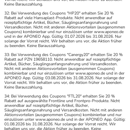
anwenden oder deren Anwendung schon einige Zeit
Keine Barauszahlung.
zurückliegt.
32: Bei Verwendung des Coupons "HP20" erhalten Sie 20 %
Bitte verwenden Sie dieses Arzneimittel nicht mehr nach
Rabatt auf viele Hansaplast-Produkte. Nicht anwendbar auf
dem auf der Packung oder der Umverpackung
rezeptpflichtige Artikel, Bücher, Säuglingsanfangsnahrung und
Versandkosten. Nicht mit anderen Aktionsvorteilen (ausgenommen
angegebenen Verfallsdatum. Das Verfallsdatum bezieht
Coupons) kombinierbar und nur einzulösen unter www.aponeo.de
sich auf den letzten Tag des angegebenen Monats.
und in der APONEO App. Gültig: 01.07.2026 bis 31.08.2026. Nur
solange der Vorrat reicht. Wir behalten uns vor, die Aktion früher
zu beenden. Keine Barauszahlung.
33: Bei Verwendung des Coupons "Canergy20" erhalten Sie 20 %
Rabatt auf PZN 19658110. Nicht anwendbar auf rezeptpflichtige
Artikel, Bücher, Säuglingsanfangsnahrung und Versandkosten.
Nicht mit anderen Aktionsvorteilen (ausgenommen Coupons)
kombinierbar und nur einzulösen unter www.aponeo.de und in der
APONEO App. Gültig: 03.08.2026 bis 31.08.2026. Nur solange der
Vorrat reicht. Wir behalten uns vor, die Aktion früher zu beenden.
Keine Barauszahlung.
34: Bei Verwendung des Coupons "FTL20" erhalten Sie 20 %
Rabatt auf ausgewählte Frontline und Frontpro-Produkte. Nicht
anwendbar auf rezeptpflichtige Artikel, Bücher,
Säuglingsanfangsnahrung und Versandkosten. Nicht mit anderen
Aktionsvorteilen (ausgenommen Coupons) kombinierbar und nur
einzulösen unter www.aponeo.de und in der APONEO App. Gültig:
01.08.2026 bis 31.08.2026. Nur solange der Vorrat reicht. Wir
behalten uns vor, die Aktion früher zu beenden. Keine