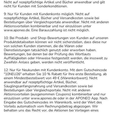
Nicht auf rezeptpflichtige Artikel und Bücher anwendbar und gilt
nicht für Kunden mit Sonderkonditionen.
Dauer der Anwendung?
9: Nur für Kunden mit Kundenkonto möglich. Nicht auf
Die Anwendungsdauer richtet sich nach Art der
rezeptpflichtige Artikel, Bücher und Versandkosten sowie bei
Beschwerde und/oder Dauer der Erkrankung und wird
Bestellungen über Vergleichsportale anwendbar. Nicht mit anderen
Aktionsvorteilen kombinierbar und nur einzulösen unter
deshalb nur von Ihrem Arzt bestimmt. Prinzipiell ist die
www.aponeo.de. Eine Barauszahlung ist nicht möglich.
Dauer der Anwendung zeitlich nicht begrenzt, das
10: Bei Produkt- und Shop-Bewertungen von Kunden auf unseren
Arzneimittel kann daher längerfristig angewendet
Produktdetailseiten können wir nicht sicherstellen, dass diese nur
werden.
von solchen Kunden stammen, die die Waren oder
Dienstleistungen tatsächlich genutzt oder erworben haben.
Bewertungen, bei denen bei der Prüfung des Wortlauts
Überdosierung?
Auffälligkeiten oder Hinweise festgestellt werden, die insoweit zu
Zweifeln Anlass geben, werden nicht veröffentlicht.
Es kann zu einer Vielzahl von
Überdosierungserscheinungen kommen, unter anderem
12: Nur für Neukunden mit Kundenkonto. Mit dem Gutscheincode
"10NEU26" erhalten Sie 10 % Rabatt für Ihre erste Bestellung, ab
zu Erbrechen, Bewusstseinsstörungen,
einem Mindestbestellwert von 49 € (Warenkorbwert). Nicht
Atembeschwerden sowie zu Störungen der Herz-
anwendbar auf rezeptpflichtige Artikel, Bücher,
Säuglingsanfangsnahrung und Versandkosten sowie bei
Kreislauffunktion. Setzen Sie sich bei dem Verdacht auf
Bestellungen über Vergleichsportale. Nicht mit anderen
eine Überdosierung umgehend mit einem Arzt in
Aktionsvorteilen (ausgenommen Coupons) kombinierbar und nur
einzulösen unter www.aponeo.de oder in der APONEO App. Nach
Verbindung.
Eingabe des Gutscheincodes im Warenkorb, wird der Wert des
Vorteils automatisch vom Rechnungsbetrag abgezogen. Wir
behalten uns das Recht vor, die Aktionen bei Vorliegen eines
Einnahme vergessen?