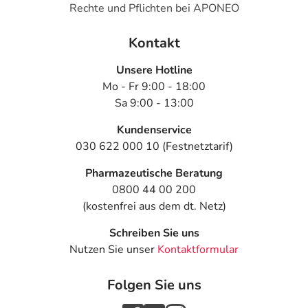
werden kann.
Rechte und Pflichten bei APONEO
- Stillzeit: Wenden Sie sich an Ihren Arzt oder Apotheker.
Er wird Ihre besondere Ausgangslage prüfen und Sie
Kontakt
entsprechend beraten, ob und wie Sie mit dem Stillen
Unsere Hotline
weitermachen können.
Mo - Fr 9:00 - 18:00
Sa 9:00 - 13:00
Ist Ihnen das Arzneimittel trotz einer Gegenanzeige
verordnet worden, sprechen Sie mit Ihrem Arzt oder
Kundenservice
Apotheker. Der therapeutische Nutzen kann höher sein,
030 622 000 10 (Festnetztarif)
als das Risiko, das die Anwendung bei einer
Gegenanzeige in sich birgt.
Pharmazeutische Beratung
0800 44 00 200
Nebenwirkungen
(kostenfrei aus dem dt. Netz)
Welche unerwünschten Wirkungen können auftreten?
Schreiben Sie uns
Nutzen Sie unser
Kontaktformular
- Magen-Darm-Beschwerden, wie:
- Übelkeit
Folgen Sie uns
- Erbrechen
- Verstopfung