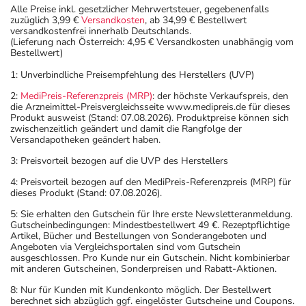
Herzrhythmusstörungen
Erwachsene
1-4
1-mal tägl
Alle Preise inkl. gesetzlicher Mehrwertsteuer, gegebenenfalls
zuzüglich 3,99 €
Versandkosten
, ab 34,99 € Bestellwert
mit beschleunigtem
Tabletten
versandkostenfrei innerhalb Deutschlands.
Puls:
(Lieferung nach Österreich: 4,95 € Versandkosten unabhängig vom
Bestellwert)
Vorbeugung gegen
Erwachsene
2-4
1-mal tägl
1: Unverbindliche Preisempfehlung des Herstellers (UVP)
Wiederauftreten eines
Tabletten
Herzinfarktes:
2:
MediPreis-Referenzpreis (MRP)
: der höchste Verkaufspreis, den
die Arzneimittel-Preisvergleichsseite www.medipreis.de für dieses
Vorbeugung gegen
Erwachsene
2 Tabletten
1-mal tägl
Produkt ausweist (Stand: 07.08.2026). Produktpreise können sich
zwischenzeitlich geändert und damit die Rangfolge der
einen Migräneanfall:
Versandapotheken geändert haben.
3: Preisvorteil bezogen auf die UVP des Herstellers
4: Preisvorteil bezogen auf den MediPreis-Referenzpreis (MRP) für
Anwendungshinweise
dieses Produkt (Stand: 07.08.2026).
Die Gesamtdosis sollte nicht ohne Rücksprache mit
5: Sie erhalten den Gutschein für Ihre erste Newsletteranmeldung.
Gutscheinbedingungen: Mindestbestellwert 49 €. Rezeptpflichtige
einem Arzt oder Apotheker überschritten werden.
Artikel, Bücher und Bestellungen von Sonderangeboten und
Angeboten via Vergleichsportalen sind vom Gutschein
ausgeschlossen. Pro Kunde nur ein Gutschein. Nicht kombinierbar
Art der Anwendung?
mit anderen Gutscheinen, Sonderpreisen und Rabatt-Aktionen.
Nehmen Sie das Arzneimittel unzerkaut mit Flüssigkeit
8: Nur für Kunden mit Kundenkonto möglich. Der Bestellwert
(z.B. 1 Glas Wasser) ein.
berechnet sich abzüglich ggf. eingelöster Gutscheine und Coupons.