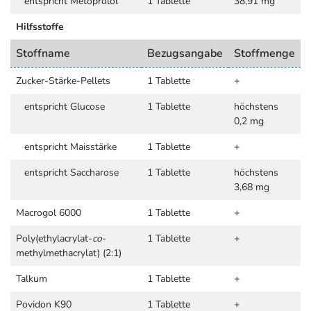
entspricht Metoprolol
1 Tablette
38,91 mg
Hilfsstoffe
Stoffname
Bezugsangabe
Stoffmenge
Zucker-Stärke-Pellets
1 Tablette
+
entspricht Glucose
1 Tablette
höchstens
0,2 mg
entspricht Maisstärke
1 Tablette
+
entspricht Saccharose
1 Tablette
höchstens
3,68 mg
Macrogol 6000
1 Tablette
+
Poly(ethylacrylat-
co
-
1 Tablette
+
methylmethacrylat) (2:1)
Talkum
1 Tablette
+
Povidon K90
1 Tablette
+