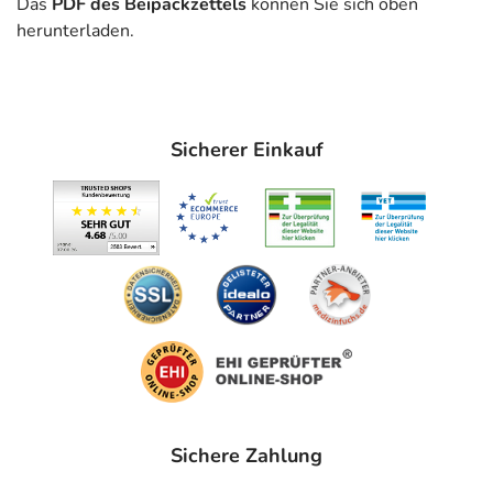
Das
PDF des Beipackzettels
können Sie sich oben
- Bluthochdruck
herunterladen.
Gegenanzeigen
Was spricht gegen eine Anwendung?
Sicherer Einkauf
Immer:
- Überempfindlichkeit gegen die Inhaltsstoffe
- AV-Block (Störung der Erregungsleitung vom Vorhof
des Herzens zur Kammer), 2. und 3. Grad
- Herzrhythmusstörung mit verlangsamter Herzfrequenz
(Sinusbradykardie)
- Sinusknotensyndrom (Störung bei der Entstehung des
Herzschlags im Ursprung)
- Sinuatrialer Block (gestörte Entstehung des
Herzschlags im Herzvorhof)
- Schock
- Durchblutungsstörungen der Peripherie (z.B. Arme,
Sichere Zahlung
Beine), die schon sehr weit fortgeschritten sind, wie z.B.