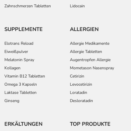
- Bindehautentzündung
Zahnschmerzen Tabletten
Lidocain
- Eingeschränkte Bildung von Tränenflüssigkeit (wichtig
für Kontaktlinsenträger)
- Blutdruckabfall durch Aufstehen (orthostatische
SUPPLEMENTE
ALLERGIEN
Hypotonie), sehr selten mit kurzzeitiger Bewusstlosigkeit
- Pulserniedrigung
Elotrans Reload
Allergie Medikamente
- Herzklopfen
- Herzschmerzen
Eiweißpulver
Allergie Tabletten
- Störungen in der Erregungsleitung des Herzens vom
Melatonin Spray
Augentropfen Allergie
Vorhof des zur Kammer (AV-Block), evtl. mit dadurch
Kollagen
Mometason Nasenspray
bedingten Herzrhythmusstörungen
Vitamin B12 Tabletten
Cetirizin
- Verschlechterung einer bestehenden Herzschwäche
Omega 3 Kapseln
Levocetirizin
- Anfälle von Atemnot, vor allem bei Patienten mit
Laktase Tabletten
Loratadin
Neigung zu Atemwegsverengungen, z.B. bei Asthma
bronchiale
Ginseng
Desloratadin
- Überempfindlichkeitsreaktionen der Haut, wie:
- Juckreiz
- Hautrötung
ERKÄLTUNGEN
TOP PRODUKTE
- Hautausschlag, zum Teil auch als allergische