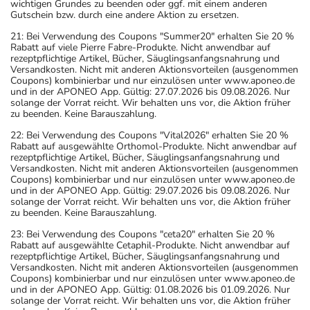
wichtigen Grundes zu beenden oder ggf. mit einem anderen
Setzen Sie die Einnahme zum nächsten vorgeschriebenen
Gutschein bzw. durch eine andere Aktion zu ersetzen.
Zeitpunkt ganz normal (also nicht mit der
21: Bei Verwendung des Coupons "Summer20" erhalten Sie 20 %
Wichtige Hinweise
Rabatt auf viele Pierre Fabre-Produkte. Nicht anwendbar auf
rezeptpflichtige Artikel, Bücher, Säuglingsanfangsnahrung und
Versandkosten. Nicht mit anderen Aktionsvorteilen (ausgenommen
Was sollten Sie beachten?
Coupons) kombinierbar und nur einzulösen unter www.aponeo.de
- Vorsicht: Das Reaktionsvermögen kann auch bei
und in der APONEO App. Gültig: 27.07.2026 bis 09.08.2026. Nur
solange der Vorrat reicht. Wir behalten uns vor, die Aktion früher
bestimmungsgemäßem Gebrauch beeinträchtigt sein.
zu beenden. Keine Barauszahlung.
Achten Sie vor allem darauf, wenn Sie am Straßenverkehr
22: Bei Verwendung des Coupons "Vital2026" erhalten Sie 20 %
teilnehmen oder Maschinen (auch im Haushalt) bedienen,
Rabatt auf ausgewählte Orthomol-Produkte. Nicht anwendbar auf
mit denen Sie sich verletzen können.
rezeptpflichtige Artikel, Bücher, Säuglingsanfangsnahrung und
Versandkosten. Nicht mit anderen Aktionsvorteilen (ausgenommen
- Durch plötzliches Absetzen können Probleme oder
Coupons) kombinierbar und nur einzulösen unter www.aponeo.de
Beschwerden auftreten. Deshalb sollte die Behandlung
und in der APONEO App. Gültig: 29.07.2026 bis 09.08.2026. Nur
solange der Vorrat reicht. Wir behalten uns vor, die Aktion früher
langsam, das heißt mit einem schrittweisen
zu beenden. Keine Barauszahlung.
Ausschleichen der Dosis, beendet werden. Lassen Sie
23: Bei Verwendung des Coupons "ceta20" erhalten Sie 20 %
sich dazu am besten von Ihrem Arzt oder Apotheker
Rabatt auf ausgewählte Cetaphil-Produkte. Nicht anwendbar auf
beraten.
rezeptpflichtige Artikel, Bücher, Säuglingsanfangsnahrung und
Versandkosten. Nicht mit anderen Aktionsvorteilen (ausgenommen
- Dieses Arzneimittel enthält Stoffe, die unter
Coupons) kombinierbar und nur einzulösen unter www.aponeo.de
Umständen als Dopingstoffe eingeordnet werden
und in der APONEO App. Gültig: 01.08.2026 bis 01.09.2026. Nur
solange der Vorrat reicht. Wir behalten uns vor, die Aktion früher
können. Fragen Sie dazu Ihren Arzt oder Apotheker.