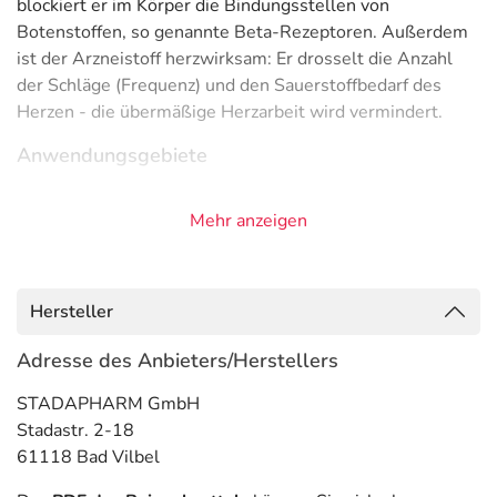
blockiert er im Körper die Bindungsstellen von
Botenstoffen, so genannte Beta-Rezeptoren. Außerdem
ist der Arzneistoff herzwirksam: Er drosselt die Anzahl
der Schläge (Frequenz) und den Sauerstoffbedarf des
Herzen - die übermäßige Herzarbeit wird vermindert.
Anwendungsgebiete
- Koronare Herzkrankheit (Durchblutungsstörung des
Mehr anzeigen
Herzmuskels)
- Hyperkinetisches Herzsyndrom (funktionelle
Herzbeschwerden), d.h. Störungen, bei denen das Herz
ständig Hochleistung bringt (schneller Puls und große
Hersteller
Auswurfmenge)
- Herzrhythmusstörungen mit beschleunigtem Puls
Adresse des Anbieters/Herstellers
(Tachyarrhythmien) (Herzrasen)
STADAPHARM GmbH
- Vorbeugung gegen Wiederauftreten eines Herzinfarkts
Stadastr. 2-18
- Vorbeugung gegen einen Migräneanfall
61118 Bad Vilbel
- Herzschwäche, meist in Kombinationsbehandlung mit
anderen Arzneimitteln