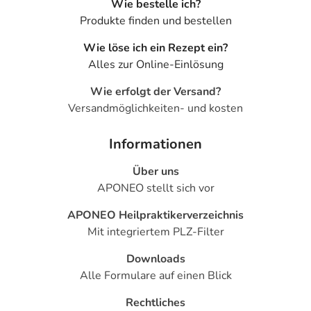
pectoris)
Wie bestelle ich?
- Schilddrüsenüberfunktion
Produkte finden und bestellen
- Neigung zu schweren Überempfindlichkeitsreaktionen,
Wie löse ich ein Rezept ein?
auch eine gerade laufende Desensibilisierungstherapie
Alles zur Online-Einlösung
Welche Altersgruppe ist zu beachten?
Wie erfolgt der Versand?
- Kinder unter 6 Jahren: Das Arzneimittel sollte in der
Versandmöglichkeiten- und kosten
Regel in dieser Altersgruppe nicht angewendet werden.
- Kinder und Jugendliche unter 18 Jahren: In dieser
Informationen
Altersgruppe sollte das Arzneimittel nur bei bestimmten
Anwendungsgebieten eingesetzt werden. Fragen Sie
Über uns
hierzu Ihren Arzt oder Apotheker.
APONEO stellt sich vor
- Ältere Patienten ab 80 Jahren: Das Arzneimittel ist mit
APONEO Heilpraktikerverzeichnis
besonderer Vorsicht anzuwenden.
Mit integriertem PLZ-Filter
Was ist mit Schwangerschaft und Stillzeit?
Downloads
- Schwangerschaft: Wenden Sie sich an Ihren Arzt. Es
Alle Formulare auf einen Blick
spielen verschiedene Überlegungen eine Rolle, ob und
wie das Arzneimittel in der Schwangerschaft angewendet
Rechtliches