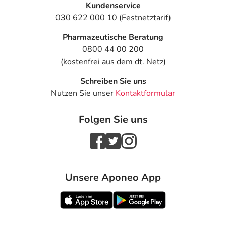
- Brustschmerzen
Kundenservice
- allgemeine Schwäche
030 622 000 10 (Festnetztarif)
- Müdigkeit
Pharmazeutische Beratung
- Schmerzen
0800 44 00 200
- Sturz
(kostenfrei aus dem dt. Netz)
- Atemwegsinfektionen
- Harnblasenentzündung
Schreiben Sie uns
- Augeninfektionen
Nutzen Sie unser
Kontaktformular
- Mandelentzündung
- Nagelpilz
Folgen Sie uns
- Entzündung des Unterhautzellgewebes
- lokale Infektionen
- Virusinfektionen
- Krätze
- Verminderung der Anzahl bestimmter weißer
Unsere Aponeo App
Blutkörperchen
- Verminderung der Anzahl weißer Blutkörperchen
- Blutarmut
- Veränderung der roten Blutkörperchen