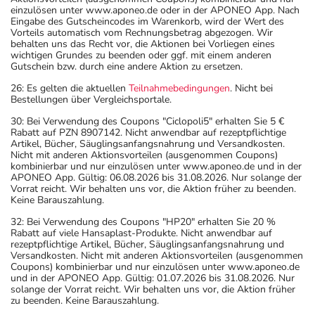
- Es kann Arzneimittel geben, mit denen
einzulösen unter www.aponeo.de oder in der APONEO App. Nach
Wechselwirkungen auftreten. Sie sollten deswegen
Eingabe des Gutscheincodes im Warenkorb, wird der Wert des
Vorteils automatisch vom Rechnungsbetrag abgezogen. Wir
generell vor der Behandlung mit einem neuen
behalten uns das Recht vor, die Aktionen bei Vorliegen eines
Arzneimittel jedes andere, das Sie bereits anwenden,
wichtigen Grundes zu beenden oder ggf. mit einem anderen
Gutschein bzw. durch eine andere Aktion zu ersetzen.
dem Arzt oder Apotheker angeben. Das gilt auch für
26: Es gelten die aktuellen
Teilnahmebedingungen
. Nicht bei
Arzneimittel, die Sie selbst kaufen, nur gelegentlich
Bestellungen über Vergleichsportale.
anwenden oder deren Anwendung schon einige Zeit
30: Bei Verwendung des Coupons "Ciclopoli5" erhalten Sie 5 €
zurückliegt.
Rabatt auf PZN 8907142. Nicht anwendbar auf rezeptpflichtige
Bitte verwenden Sie dieses Arzneimittel nicht mehr nach
Artikel, Bücher, Säuglingsanfangsnahrung und Versandkosten.
Nicht mit anderen Aktionsvorteilen (ausgenommen Coupons)
dem auf der Packung oder der Umverpackung
kombinierbar und nur einzulösen unter www.aponeo.de und in der
angegebenen Verfallsdatum. Das Verfallsdatum bezieht
APONEO App. Gültig: 06.08.2026 bis 31.08.2026. Nur solange der
Vorrat reicht. Wir behalten uns vor, die Aktion früher zu beenden.
sich auf den letzten Tag des angegebenen Monats.
Keine Barauszahlung.
32: Bei Verwendung des Coupons "HP20" erhalten Sie 20 %
Rabatt auf viele Hansaplast-Produkte. Nicht anwendbar auf
rezeptpflichtige Artikel, Bücher, Säuglingsanfangsnahrung und
Versandkosten. Nicht mit anderen Aktionsvorteilen (ausgenommen
Coupons) kombinierbar und nur einzulösen unter www.aponeo.de
und in der APONEO App. Gültig: 01.07.2026 bis 31.08.2026. Nur
solange der Vorrat reicht. Wir behalten uns vor, die Aktion früher
zu beenden. Keine Barauszahlung.