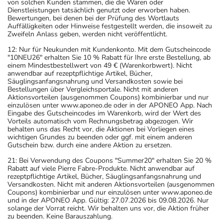
von solchen Kunden stammen, die die Waren oder
Aufbewahrung
Dienstleistungen tatsächlich genutzt oder erworben haben.
Bewertungen, bei denen bei der Prüfung des Wortlauts
Aufbewahrung
Auffälligkeiten oder Hinweise festgestellt werden, die insoweit zu
Zweifeln Anlass geben, werden nicht veröffentlicht.
Das Arzneimittel muss
12: Nur für Neukunden mit Kundenkonto. Mit dem Gutscheincode
"10NEU26" erhalten Sie 10 % Rabatt für Ihre erste Bestellung, ab
- vor Hitze geschützt
einem Mindestbestellwert von 49 € (Warenkorbwert). Nicht
- im Dunkeln (z.B. im Umkarton)
anwendbar auf rezeptpflichtige Artikel, Bücher,
Säuglingsanfangsnahrung und Versandkosten sowie bei
aufbewahrt werden.
Bestellungen über Vergleichsportale. Nicht mit anderen
Wichtige Hinweise
Aktionsvorteilen (ausgenommen Coupons) kombinierbar und nur
einzulösen unter www.aponeo.de oder in der APONEO App. Nach
Eingabe des Gutscheincodes im Warenkorb, wird der Wert des
Was sollten Sie beachten?
Vorteils automatisch vom Rechnungsbetrag abgezogen. Wir
- Vorsicht: Das Reaktionsvermögen kann auch bei
behalten uns das Recht vor, die Aktionen bei Vorliegen eines
wichtigen Grundes zu beenden oder ggf. mit einem anderen
bestimmungsgemäßem Gebrauch beeinträchtigt sein.
Gutschein bzw. durch eine andere Aktion zu ersetzen.
Achten Sie vor allem darauf, wenn Sie am Straßenverkehr
21: Bei Verwendung des Coupons "Summer20" erhalten Sie 20 %
teilnehmen oder Maschinen (auch im Haushalt) bedienen,
Rabatt auf viele Pierre Fabre-Produkte. Nicht anwendbar auf
mit denen Sie sich verletzen können.
rezeptpflichtige Artikel, Bücher, Säuglingsanfangsnahrung und
Versandkosten. Nicht mit anderen Aktionsvorteilen (ausgenommen
- Vorsicht: Vermeiden Sie die Einnahme von Alkohol.
Coupons) kombinierbar und nur einzulösen unter www.aponeo.de
- Vermeiden Sie übermäßige UV-Strahlung, z.B. in
und in der APONEO App. Gültig: 27.07.2026 bis 09.08.2026. Nur
solange der Vorrat reicht. Wir behalten uns vor, die Aktion früher
Solarien oder bei ausgedehnten Sonnenbädern, weil die
zu beenden. Keine Barauszahlung.
Haut während der Anwendung des Arzneimittels