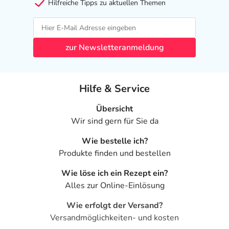
Hilfreiche Tipps zu aktuellen Themen
- gesteigerter Appetit
- verminderter Appetit
- Schlafstörungen
- Unruhe
zur Newsletteranmeldung
- Depressionen
- Angst
- motorische Unruhe
Hilfe & Service
- Bewegungsstörungen
- Schwindel
Übersicht
- Zittern
Wir sind gern für Sie da
- verschwommenes Sehen
Wie bestelle ich?
- Bindehautentzündung
Produkte finden und bestellen
- Pulsbeschleunigung
- Bluthochdruck
Wie löse ich ein Rezept ein?
- Anfälle von Atemnot
Alles zur Online-Einlösung
- Halsschmerzen
- Husten
Wie erfolgt der Versand?
- Nasenbluten
Versandmöglichkeiten- und kosten
- verstopfte Nase