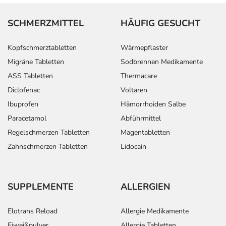
- erhöhte Anzahl an bestimmten weißen Blutkörperchen
- immunologische Überempfindlichkeit
SCHMERZMITTEL
HÄUFIG GESUCHT
- Zuckerkrankheit
- Anstieg des Blutzuckers
Kopfschmerztabletten
Wärmepflaster
- Durstgefühl
Migräne Tabletten
Sodbrennen Medikamente
- Gewichtsabnahme
ASS Tabletten
Thermacare
- Appetitlosigkeit
Diclofenac
Voltaren
- erhöhter Cholesterinspiegel
- Manie
Ibuprofen
Hämorrhoiden Salbe
- Verwirrtheit
Paracetamol
Abführmittel
- Libidoabnahme
Regelschmerzen Tabletten
Magentabletten
- Nervosität
Zahnschmerzen Tabletten
Lidocain
- Albträume
- Durchblutungsstörungen der Hirngefäße
- fehlende Reaktion auf Stimulation
SUPPLEMENTE
ALLERGIEN
- Bewusstlosigkeit
- verminderter Bewusstseinsgrad
Elotrans Reload
Allergie Medikamente
- Krampfanfälle
- Kollapsneigung bei evtl. zu starkem Blutdruckabfall
Eiweißpulver
Allergie Tabletten