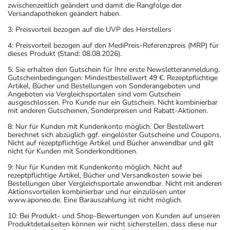
Es kann zu einer Vielzahl von
zwischenzeitlich geändert und damit die Rangfolge der
Versandapotheken geändert haben.
Überdosierungserscheinungen unter anderem zu
Benommenheit, Sedierung, Pulsbeschleunigung,
3: Preisvorteil bezogen auf die UVP des Herstellers
niedrigem Blutdruck sowie zu Bewegungsstörungen und
4: Preisvorteil bezogen auf den MediPreis-Referenzpreis (MRP) für
dieses Produkt (Stand: 08.08.2026).
zu Krampfanfällen kommen. Setzen Sie sich bei dem
Verdacht auf eine Überdosierung umgehend mit einem
5: Sie erhalten den Gutschein für Ihre erste Newsletteranmeldung.
Gutscheinbedingungen: Mindestbestellwert 49 €. Rezeptpflichtige
Arzt in Verbindung.
Artikel, Bücher und Bestellungen von Sonderangeboten und
Angeboten via Vergleichsportalen sind vom Gutschein
ausgeschlossen. Pro Kunde nur ein Gutschein. Nicht kombinierbar
Generell gilt: Achten Sie vor allem bei Säuglingen,
mit anderen Gutscheinen, Sonderpreisen und Rabatt-Aktionen.
Kleinkindern und älteren Menschen auf eine
8: Nur für Kunden mit Kundenkonto möglich. Der Bestellwert
gewissenhafte Dosierung. Im Zweifelsfalle fragen Sie
berechnet sich abzüglich ggf. eingelöster Gutscheine und Coupons.
Ihren Arzt oder Apotheker nach etwaigen Auswirkungen
Nicht auf rezeptpflichtige Artikel und Bücher anwendbar und gilt
nicht für Kunden mit Sonderkonditionen.
oder Vorsichtsmaßnahmen.
9: Nur für Kunden mit Kundenkonto möglich. Nicht auf
rezeptpflichtige Artikel, Bücher und Versandkosten sowie bei
Eine vom Arzt verordnete Dosierung kann von den
Bestellungen über Vergleichsportale anwendbar. Nicht mit anderen
Angaben der Packungsbeilage abweichen. Da der Arzt sie
Aktionsvorteilen kombinierbar und nur einzulösen unter
www.aponeo.de. Eine Barauszahlung ist nicht möglich.
individuell abstimmt, sollten Sie das Arzneimittel daher
nach seinen Anweisungen anwenden.
10: Bei Produkt- und Shop-Bewertungen von Kunden auf unseren
Produktdetailseiten können wir nicht sicherstellen, dass diese nur