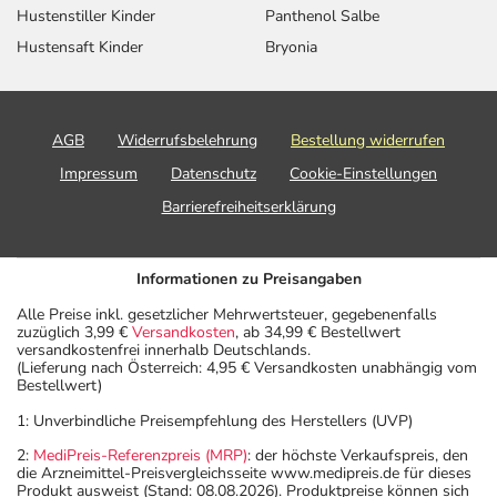
einem von 1.000 behandelten Patienten auftreten.
Hustenstiller Kinder
Panthenol Salbe
Dosierung
Hustensaft Kinder
Bryonia
Anwendungshinweise
Art der Anwendung?
AGB
Widerrufsbelehrung
Bestellung widerrufen
Nehmen Sie das Arzneimittel mit Flüssigkeit (z.B. 1 Glas
Impressum
Datenschutz
Cookie-Einstellungen
Wasser) ein.
Barrierefreiheitserklärung
Dauer der Anwendung?
Die Anwendungsdauer richtet sich nach Art der
Informationen zu Preisangaben
Beschwerde und/oder Dauer der Erkrankung und wird
Alle Preise inkl. gesetzlicher Mehrwertsteuer, gegebenenfalls
deshalb nur von Ihrem Arzt bestimmt. Die
zuzüglich 3,99 €
Versandkosten
, ab 34,99 € Bestellwert
Anwendungsdauer bei der Behandlung von Patienten mit
versandkostenfrei innerhalb Deutschlands.
(Lieferung nach Österreich: 4,95 € Versandkosten unabhängig vom
Aggressionen bei Alzheimer-Demenz und von
Bestellwert)
Aggressionen bei Verhaltensstörungen bei Kindern und
1: Unverbindliche Preisempfehlung des Herstellers (UVP)
Jugendlichen soll nicht länger als 6 Wochen erfolgen.
2:
MediPreis-Referenzpreis (MRP)
: der höchste Verkaufspreis, den
die Arzneimittel-Preisvergleichsseite www.medipreis.de für dieses
Überdosierung?
Produkt ausweist (Stand: 08.08.2026). Produktpreise können sich