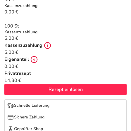
Refluthin, Lasea & Carmenthin Deals
Sport & Fitness
Täglich gut versorgt
Kassenzuzahlung
0,00 €
Salus Deals
Tierapotheke
100 St
Kassenzuzahlung
Vitamine & Mineralstoffe
5,00 €
Kassenzuzahlung
Marken
5,00 €
Eigenanteil
0,00 €
Privatrezept
14,80 €
Rezept einlösen
Schnelle Lieferung
Sichere Zahlung
Geprüfter Shop