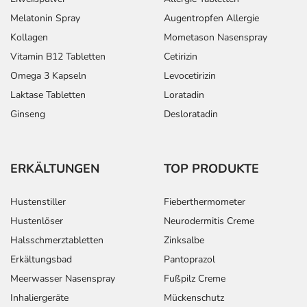
- psychomotorische Hyperaktivität
Melatonin Spray
Augentropfen Allergie
- Gleichgewichtsstörungen
Kollagen
Mometason Nasenspray
- anomale Koordination
Vitamin B12 Tabletten
Cetirizin
- Haltungsschwindel
Omega 3 Kapseln
Levocetirizin
- Aufmerksamkeitsstörungen
Laktase Tabletten
Loratadin
- Sprachstörungen
- Geschmacksstörungen
Ginseng
Desloratadin
- verminderte Berührungsempfindlichkeit
- Missempfindungen
- erhöhte Lichtempfindlichkeit am Auge
ERKÄLTUNGEN
TOP PRODUKTE
- trockene Augen
Hustenstiller
Fieberthermometer
Bemerken Sie eine Befindlichkeitsstörung oder
Hustenlöser
Neurodermitis Creme
Veränderung während der Behandlung, wenden Sie sich
Halsschmerztabletten
Zinksalbe
an Ihren Arzt oder Apotheker.
Erkältungsbad
Pantoprazol
Für die Information an dieser Stelle werden vor allem
Meerwasser Nasenspray
Fußpilz Creme
Nebenwirkungen berücksichtigt, die bei mindestens
Inhaliergeräte
Mückenschutz