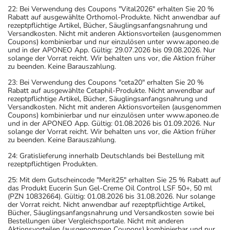
22: Bei Verwendung des Coupons "Vital2026" erhalten Sie 20 %
empfindlicher reagiert.
Rabatt auf ausgewählte Orthomol-Produkte. Nicht anwendbar auf
- Durch plötzliches Absetzen können Probleme oder
rezeptpflichtige Artikel, Bücher, Säuglingsanfangsnahrung und
Versandkosten. Nicht mit anderen Aktionsvorteilen (ausgenommen
Beschwerden auftreten. Deshalb sollte die Behandlung
Coupons) kombinierbar und nur einzulösen unter www.aponeo.de
langsam, das heißt mit einem schrittweisen
und in der APONEO App. Gültig: 29.07.2026 bis 09.08.2026. Nur
solange der Vorrat reicht. Wir behalten uns vor, die Aktion früher
Ausschleichen der Dosis, beendet werden. Lassen Sie
zu beenden. Keine Barauszahlung.
sich dazu am besten von Ihrem Arzt oder Apotheker
23: Bei Verwendung des Coupons "ceta20" erhalten Sie 20 %
beraten.
Rabatt auf ausgewählte Cetaphil-Produkte. Nicht anwendbar auf
- Vorsicht bei Allergie gegen Maisstärke!
rezeptpflichtige Artikel, Bücher, Säuglingsanfangsnahrung und
Versandkosten. Nicht mit anderen Aktionsvorteilen (ausgenommen
- Vorsicht bei Allergie gegen Natriumlaurylsulfat und
Coupons) kombinierbar und nur einzulösen unter www.aponeo.de
ähnliche Stoffe!
und in der APONEO App. Gültig: 01.08.2026 bis 01.09.2026. Nur
solange der Vorrat reicht. Wir behalten uns vor, die Aktion früher
- Vorsicht bei Allergie gegen Polyethylenglykol(PEG)-
zu beenden. Keine Barauszahlung.
haltige Stoffe!
24: Gratislieferung innerhalb Deutschlands bei Bestellung mit
- Vorsicht bei Allergie gegen Farbstoffe (z.B. Tartrazin (E
rezeptpflichtigen Produkten.
102), Gelborange S (E 110), Azorubin (E 122), Amaranth
25: Mit dem Gutscheincode "Merit25" erhalten Sie 25 % Rabatt auf
(E 123) und Ponceau 4R (E 124)).
das Produkt Eucerin Sun Gel-Creme Oil Control LSF 50+, 50 ml
- Vorsicht bei einer Unverträglichkeit gegenüber Lactose.
(PZN 10832664). Gültig: 01.08.2026 bis 31.08.2026. Nur solange
der Vorrat reicht. Nicht anwendbar auf rezeptpflichtige Artikel,
Wenn Sie eine Diabetes-Diät einhalten müssen, sollten
Bücher, Säuglingsanfangsnahrung und Versandkosten sowie bei
Sie den Zuckergehalt berücksichtigen.
Bestellungen über Vergleichsportale. Nicht mit anderen
Aktionsvorteilen (ausgenommen Coupons) kombinierbar und nur