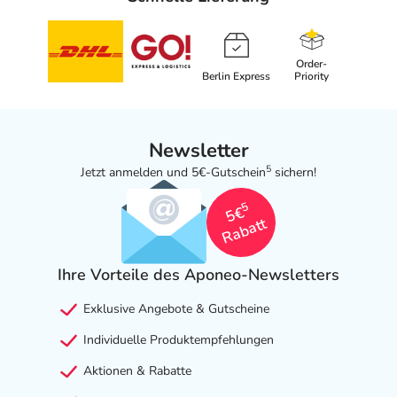
Nebenwirkungen
Order-
Welche unerwünschten Wirkungen können auftreten?
Berlin Express
Priority
- Schlaflosigkeit
- Sedierung
Newsletter
- Schläfrigkeit
5
Jetzt anmelden und 5€-Gutschein
sichern!
- Symptome der Parkinsonschen Krankeit
- Kopfschmerzen
5
5€
- Lungenentzündung
Rabatt
- Bronchitis
- Infektionen der oberen Atemwege
Ihre Vorteile des Aponeo-Newsletters
- Nebenhöhlenentzündung
- Harnwegsinfektionen
Exklusive Angebote & Gutscheine
- Ohreninfektionen
Individuelle Produktempfehlungen
- Grippe
- Erhöhung des Prolaktinspiegels
Aktionen & Rabatte
- Gewichtszunahme