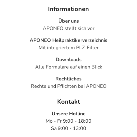
- Bauchschmerzen
Informationen
- Oberbauchbeschwerden
Über uns
- Erbrechen
APONEO stellt sich vor
- Übelkeit
- Verstopfung
APONEO Heilpraktikerverzeichnis
- Durchfall
Mit integriertem PLZ-Filter
- Magen-Darm-Beschwerden
- Mundtrockenheit
Downloads
- Zahnschmerzen
Alle Formulare auf einen Blick
- Hautausschlag
Rechtliches
- Hautrötung
Rechte und Pflichten bei APONEO
- Muskelkrämpfe
- Knochenschmerzen
Kontakt
- Rückenschmerzen
- Gelenkschmerzen
Unsere Hotline
- Blasenschwäche
Mo - Fr 9:00 - 18:00
- Wassereinlagerungen
Sa 9:00 - 13:00
- Fieber