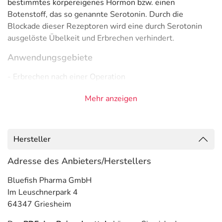
bestimmtes körpereigenes Hormon bzw. einen
Botenstoff, das so genannte Serotonin. Durch die
Blockade dieser Rezeptoren wird eine durch Serotonin
ausgelöste Übelkeit und Erbrechen verhindert.
Anwendungsgebiete
- Erbrechen nach einer Operation
- Übelkeit bei einer Strahlentherapie
Mehr anzeigen
- Erbrechen bei einer Strahlentherapie
- Übelkeit nach einer Operation
- Erbrechen bei einer Tumorbehandlung
- Übelkeit nach einer Operation
Hersteller
- Erbrechen nach einer Operation
- Übelkeit bei einer Tumorbehandlung
Adresse des Anbieters/Herstellers
Gegenanzeigen
Bluefish Pharma GmbH
Im Leuschnerpark 4
Was spricht gegen eine Anwendung?
64347 Griesheim