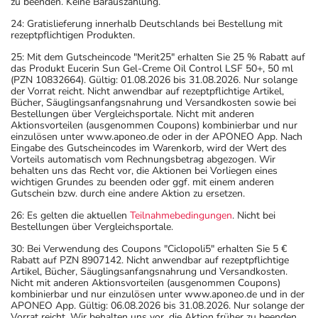
zu beenden. Keine Barauszahlung.
24: Gratislieferung innerhalb Deutschlands bei Bestellung mit
rezeptpflichtigen Produkten.
25: Mit dem Gutscheincode "Merit25" erhalten Sie 25 % Rabatt auf
das Produkt Eucerin Sun Gel-Creme Oil Control LSF 50+, 50 ml
(PZN 10832664). Gültig: 01.08.2026 bis 31.08.2026. Nur solange
der Vorrat reicht. Nicht anwendbar auf rezeptpflichtige Artikel,
Bücher, Säuglingsanfangsnahrung und Versandkosten sowie bei
Bestellungen über Vergleichsportale. Nicht mit anderen
Aktionsvorteilen (ausgenommen Coupons) kombinierbar und nur
einzulösen unter www.aponeo.de oder in der APONEO App. Nach
Eingabe des Gutscheincodes im Warenkorb, wird der Wert des
Vorteils automatisch vom Rechnungsbetrag abgezogen. Wir
behalten uns das Recht vor, die Aktionen bei Vorliegen eines
wichtigen Grundes zu beenden oder ggf. mit einem anderen
Gutschein bzw. durch eine andere Aktion zu ersetzen.
26: Es gelten die aktuellen
Teilnahmebedingungen
. Nicht bei
Bestellungen über Vergleichsportale.
30: Bei Verwendung des Coupons "Ciclopoli5" erhalten Sie 5 €
Rabatt auf PZN 8907142. Nicht anwendbar auf rezeptpflichtige
Artikel, Bücher, Säuglingsanfangsnahrung und Versandkosten.
Nicht mit anderen Aktionsvorteilen (ausgenommen Coupons)
kombinierbar und nur einzulösen unter www.aponeo.de und in der
APONEO App. Gültig: 06.08.2026 bis 31.08.2026. Nur solange der
Vorrat reicht. Wir behalten uns vor, die Aktion früher zu beenden.