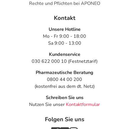
Rechte und Pflichten bei APONEO
zu Sehstörungen, Verstopfung, niedrigem Blutdruck,
kurzzeitiger Bewusstlosigkeit mit vorübergehenden
Herzreizleitungsstörungen und zu dosisabhängigen EKG-
Kontakt
Veränderungen. Setzen Sie sich bei dem Verdacht auf
Unsere Hotline
eine Überdosierung umgehend mit einem Arzt in
Mo - Fr 9:00 - 18:00
Verbindung.
Sa 9:00 - 13:00
Generell gilt: Achten Sie vor allem bei Säuglingen,
Kundenservice
Kleinkindern und älteren Menschen auf eine
030 622 000 10 (Festnetztarif)
gewissenhafte Dosierung. Im Zweifelsfalle fragen Sie
Ihren Arzt oder Apotheker nach etwaigen Auswirkungen
Pharmazeutische Beratung
oder Vorsichtsmaßnahmen.
0800 44 00 200
(kostenfrei aus dem dt. Netz)
Eine vom Arzt verordnete Dosierung kann von den
Schreiben Sie uns
Angaben der Packungsbeilage abweichen. Da der Arzt sie
Nutzen Sie unser
Kontaktformular
individuell abstimmt, sollten Sie das Arzneimittel daher
nach seinen Anweisungen anwenden.
Folgen Sie uns
Aufbewahrung