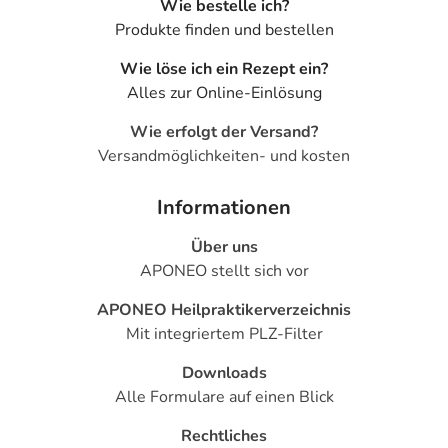
Wie bestelle ich?
Nebenwirkungen berücksichtigt, die bei mindestens
Produkte finden und bestellen
einem von 1.000 behandelten Patienten auftreten.
Dosierung
Wie löse ich ein Rezept ein?
Alles zur Online-Einlösung
Anwendungshinweise
Wie erfolgt der Versand?
Art der Anwendung?
Versandmöglichkeiten- und kosten
Legen Sie das Arzneimittel zum Einnehmen auf die
Zunge, wo es sich durch den Speichel im Mund schnell
Informationen
auflöst. Schlucken Sie das Arzneimittel dann hinunter.
Über uns
Dauer der Anwendung?
APONEO stellt sich vor
Die Anwendungsdauer richtet sich nach Art der
APONEO Heilpraktikerverzeichnis
Beschwerde und/oder Dauer der Erkrankung und wird
Mit integriertem PLZ-Filter
deshalb nur von Ihrem Arzt bestimmt.
Downloads
Überdosierung?
Alle Formulare auf einen Blick
Es kann zu einer Vielzahl von
Rechtliches
Überdosierungserscheinungen kommen, unter anderem