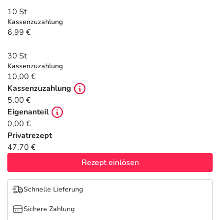
Refluthin, Lasea & Carmenthin Deals
Sport & Fitness
Täglich gut versorgt
10 St
Kassenzuzahlung
Salus Deals
Tierapotheke
6,99 €
30 St
Vitamine & Mineralstoffe
Kassenzuzahlung
10,00 €
Marken
Kassenzuzahlung
5,00 €
Eigenanteil
0,00 €
Privatrezept
47,70 €
Rezept einlösen
Schnelle Lieferung
Sichere Zahlung