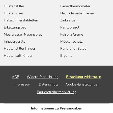
sich auf den letzten Tag des angegebenen Monats.
Hustenstiller
Fieberthermometer
Hustenlöser
Neurodermitis Creme
Halsschmerztabletten
Zinksalbe
Erkältungsbad
Pantoprazol
Meerwasser Nasenspray
Fußpilz Creme
Inhaliergeräte
Mückenschutz
Hustenstiller Kinder
Panthenol Salbe
Hustensaft Kinder
Bryonia
AGB
Widerrufsbelehrung
Bestellung widerrufen
Impressum
Datenschutz
Cookie-Einstellungen
Barrierefreiheitserklärung
Informationen zu Preisangaben