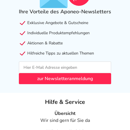
- Krampfanfälle
Ihre Vorteile des Aponeo-Newsletters
- Störung der unbewussten Bewegungsabläufe mit
Zittern, evtl. Fallneigung
Exklusive Angebote & Gutscheine
- Bewegungsstörung mit Muskelkontraktionen
Individuelle Produktempfehlungen
- Blickkrampf
- Bewegungsstörungen
Aktionen & Rabatte
- Brustschmerzen
Hilfreiche Tipps zu aktuellen Themen
- Herzrhythmusstörung
- Langsamer Puls (Bradykardie)
- Niedriger Blutdruck (Hypotonie)
- Schluckauf
zur Newsletteranmeldung
- Anstieg der Leberenzyme
Bemerken Sie eine Befindlichkeitsstörung oder
Hilfe & Service
Veränderung während der Behandlung, wenden Sie sich
an Ihren Arzt oder Apotheker.
Übersicht
Wir sind gern für Sie da
Für die Information an dieser Stelle werden vor allem