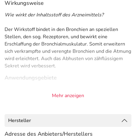
Wirkungsweise
Wie wirkt der Inhaltsstoff des Arzneimittels?
Der Wirkstoff bindet in den Bronchien an speziellen
Stellen, den sog. Rezeptoren, und bewirkt eine
Erschlaffung der Bronchialmuskulatur. Somit erweitern
sich verkrampfte und verengte Bronchien und die Atmung
wird erleichtert. Auch das Abhusten von zähflüssigem
Sekret wird verbessert.
Anwendungsgebiete
- Vorbeugung gegen Atemnot bei Asthma bronchiale
Mehr anzeigen
- Asthma bronchiale
- Chronisch obstruktive Lungenerkrankung (COPD), wie:
- Chronische Bronchitis
- Lungenemphysem (Blählunge)
Hersteller
Gegenanzeigen
Adresse des Anbieters/Herstellers