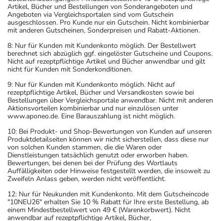
Umständen als Dopingstoffe eingeordnet werden
Artikel, Bücher und Bestellungen von Sonderangeboten und
können. Fragen Sie dazu Ihren Arzt oder Apotheker.
Angeboten via Vergleichsportalen sind vom Gutschein
ausgeschlossen. Pro Kunde nur ein Gutschein. Nicht kombinierbar
- Vorsicht bei Allergie gegen Kuhmilch bzw.
mit anderen Gutscheinen, Sonderpreisen und Rabatt-Aktionen.
Rinderproteine!
8: Nur für Kunden mit Kundenkonto möglich. Der Bestellwert
- Vorsicht bei Allergie gegen Milchprotein.
berechnet sich abzüglich ggf. eingelöster Gutscheine und Coupons.
- Es kann Arzneimittel geben, mit denen
Nicht auf rezeptpflichtige Artikel und Bücher anwendbar und gilt
nicht für Kunden mit Sonderkonditionen.
Wechselwirkungen auftreten. Sie sollten deswegen
generell vor der Behandlung mit einem neuen
9: Nur für Kunden mit Kundenkonto möglich. Nicht auf
rezeptpflichtige Artikel, Bücher und Versandkosten sowie bei
Arzneimittel jedes andere, das Sie bereits anwenden,
Bestellungen über Vergleichsportale anwendbar. Nicht mit anderen
dem Arzt oder Apotheker angeben. Das gilt auch für
Aktionsvorteilen kombinierbar und nur einzulösen unter
www.aponeo.de. Eine Barauszahlung ist nicht möglich.
Arzneimittel, die Sie selbst kaufen, nur gelegentlich
anwenden oder deren Anwendung schon einige Zeit
10: Bei Produkt- und Shop-Bewertungen von Kunden auf unseren
Produktdetailseiten können wir nicht sicherstellen, dass diese nur
zurückliegt.
von solchen Kunden stammen, die die Waren oder
Bitte verwenden Sie dieses Arzneimittel nicht mehr nach
Dienstleistungen tatsächlich genutzt oder erworben haben.
Bewertungen, bei denen bei der Prüfung des Wortlauts
dem auf der Packung oder der Umverpackung
Auffälligkeiten oder Hinweise festgestellt werden, die insoweit zu
angegebenen Verfallsdatum. Das Verfallsdatum bezieht
Zweifeln Anlass geben, werden nicht veröffentlicht.
sich auf den letzten Tag des angegebenen Monats.
12: Nur für Neukunden mit Kundenkonto. Mit dem Gutscheincode
"10NEU26" erhalten Sie 10 % Rabatt für Ihre erste Bestellung, ab
einem Mindestbestellwert von 49 € (Warenkorbwert). Nicht
anwendbar auf rezeptpflichtige Artikel, Bücher,