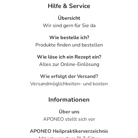
- Unruhe
Hilfe & Service
- Schlafstörungen
- Überempfindlichkeitsreaktionen der Haut, wie:
Übersicht
- Hautausschlag
Wir sind gern für Sie da
- Nesselausschlag
Wie bestelle ich?
- Juckreiz
Produkte finden und bestellen
- Herzklopfen
- Pulsbeschleunigung
Wie löse ich ein Rezept ein?
- Anstieg des Blutzuckers
Alles zur Online-Einlösung
- Störungen des Salzhaushaltes, wie:
- Kaliummangel
Wie erfolgt der Versand?
- Muskelkrämpfe
Versandmöglichkeiten- und kosten
Bemerken Sie eine Befindlichkeitsstörung oder
Informationen
Veränderung während der Behandlung, wenden Sie sich
Über uns
an Ihren Arzt oder Apotheker.
APONEO stellt sich vor
Für die Information an dieser Stelle werden vor allem
APONEO Heilpraktikerverzeichnis
Nebenwirkungen berücksichtigt, die bei mindestens