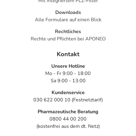
Mit integriertem PLZ-Filter
einem von 1.000 behandelten Patienten auftreten.
Downloads
Dosierung
Alle Formulare auf einen Blick
Text
Personen
Einzeldosis
Gesamtdosis
Rechtliches
Rechte und Pflichten bei APONEO
Vorbeugung
Kinder von
1-2
1-2
gegen einen
6-12 Jahren
Einzeldosen
Einzeldosen
Kontakt
Anfall - einmalige
Gabe:
Unsere Hotline
Vorbeugung
Jugendliche
2
2 Einzeldosen
Mo - Fr 9:00 - 18:00
gegen einen
ab 13
Einzeldosen
Sa 9:00 - 13:00
Anfall - einmalige
Jahren und
Gabe:
Erwachsene
Kundenservice
030 622 000 10 (Festnetztarif)
Dauerbehandlung
Kinder ab 6
1-2
1-2 mal täglich
(in Kombination
Jahren und
Einzeldosen
Pharmazeutische Beratung
mit anderen
Erwachsene
0800 44 00 200
Arzneimitteln):
(kostenfrei aus dem dt. Netz)