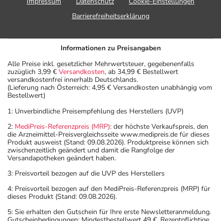
Impressum
Datenschutz
Cookie-Einstellungen
Lagerung vor Anbruch
Barrierefreiheitserklärung
Das Arzneimittel muss
- vor Hitze geschützt
- vor Feuchtigkeit geschützt (z.B. im fest verschlossenen
Informationen zu Preisangaben
Behältnis)
Alle Preise inkl. gesetzlicher Mehrwertsteuer, gegebenenfalls
aufbewahrt werden.
zuzüglich 3,99 €
Versandkosten
, ab 34,99 € Bestellwert
versandkostenfrei innerhalb Deutschlands.
Aufbewahrung nach Anbruch oder Zubereitung
(Lieferung nach Österreich: 4,95 € Versandkosten unabhängig vom
Das Arzneimittel darf nach Anbruch/Zubereitung
Bestellwert)
höchstens 6 Monate verwendet werden!
1: Unverbindliche Preisempfehlung des Herstellers (UVP)
Das Arzneimittel muss nach Anbruch/Zubereitung
2:
MediPreis-Referenzpreis (MRP)
: der höchste Verkaufspreis, den
- bei Raumtemperatur
die Arzneimittel-Preisvergleichsseite www.medipreis.de für dieses
- vor Feuchtigkeit geschützt (z.B. im fest verschlossenen
Produkt ausweist (Stand: 09.08.2026). Produktpreise können sich
zwischenzeitlich geändert und damit die Rangfolge der
Behältnis)
Versandapotheken geändert haben.
aufbewahrt werden!
3: Preisvorteil bezogen auf die UVP des Herstellers
Wichtige Hinweise
4: Preisvorteil bezogen auf den MediPreis-Referenzpreis (MRP) für
dieses Produkt (Stand: 09.08.2026).
Was sollten Sie beachten?
- Dieses Arzneimittel enthält Stoffe, die unter
5: Sie erhalten den Gutschein für Ihre erste Newsletteranmeldung.
Gutscheinbedingungen: Mindestbestellwert 49 €. Rezeptpflichtige