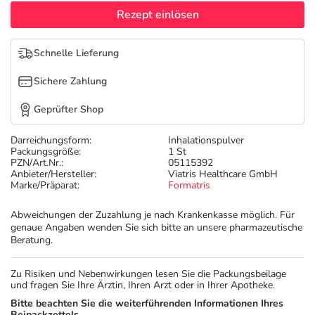
Refluthin, Lasea & Carmenthin Deals
Sport & Fitness
Täglich gut versorgt
Rezept einlösen
Salus Deals
Tierapotheke
Schnelle Lieferung
Sichere Zahlung
Vitamine & Mineralstoffe
Geprüfter Shop
Marken
Darreichungsform:
Inhalationspulver
Packungsgröße:
1 St
PZN/Art.Nr.:
05115392
Anbieter/Hersteller:
Viatris Healthcare GmbH
Marke/Präparat:
Formatris
Abweichungen der Zuzahlung je nach Krankenkasse möglich. Für
genaue Angaben wenden Sie sich bitte an unsere pharmazeutische
Beratung.
Zu Risiken und Nebenwirkungen lesen Sie die Packungsbeilage
und fragen Sie Ihre Ärztin, Ihren Arzt oder in Ihrer Apotheke.
Bitte beachten Sie die weiterführenden Informationen Ihres
Beipackzettels.