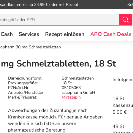
sandkostenfrei ab 34.99 € oder mit Rezept
Sc
 Cash
Services
Rezept einlösen
APO Cash Deals
tiopharm 30 mg Schmelztabletten
 mg Schmelztabletten, 18 St
Darreichungsform:
Schmelztabletten
In folgen
Packungsgröße:
18 St
PZN/Art.Nr.:
05105063
Anbieter/Hersteller:
ratiopharm GmbH
Marke/Präparat:
Mirtazapin
18 St
Kassenzu
Abweichungen der Zuzahlung je nach
5,00 €
Krankenkasse möglich. Für genaue Angaben
wenden Sie sich bitte an unsere
48 St
pharmazeutische Beratung.