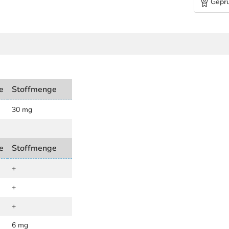
Geprü
e
Stoffmenge
30 mg
e
Stoffmenge
+
+
+
6 mg