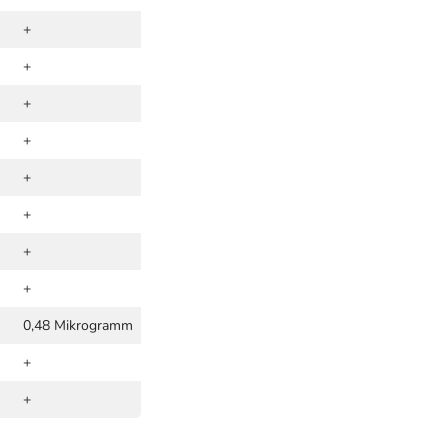
+
+
+
+
+
+
+
+
0,48 Mikrogramm
+
+