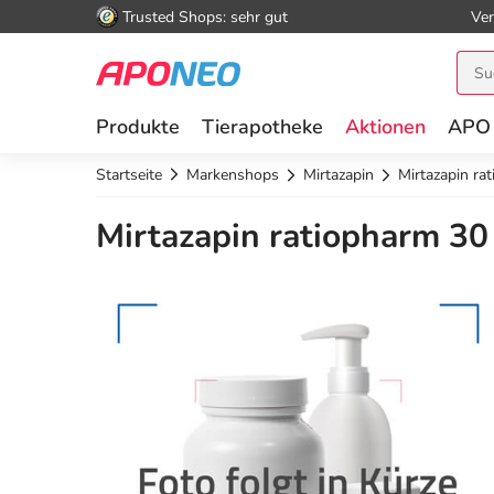
Trusted Shops: sehr gut
Ver
Produkte
Tierapotheke
Aktionen
APO
Startseite
Markenshops
Mirtazapin
Mirtazapin ra
Mirtazapin ratiopharm 30