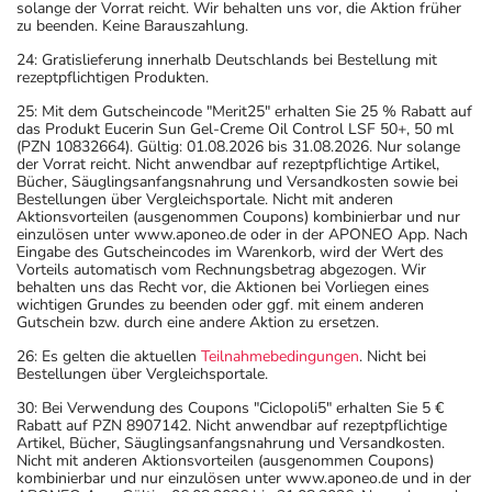
solange der Vorrat reicht. Wir behalten uns vor, die Aktion früher
zu beenden. Keine Barauszahlung.
24: Gratislieferung innerhalb Deutschlands bei Bestellung mit
rezeptpflichtigen Produkten.
25: Mit dem Gutscheincode "Merit25" erhalten Sie 25 % Rabatt auf
das Produkt Eucerin Sun Gel-Creme Oil Control LSF 50+, 50 ml
(PZN 10832664). Gültig: 01.08.2026 bis 31.08.2026. Nur solange
der Vorrat reicht. Nicht anwendbar auf rezeptpflichtige Artikel,
Bücher, Säuglingsanfangsnahrung und Versandkosten sowie bei
Bestellungen über Vergleichsportale. Nicht mit anderen
Aktionsvorteilen (ausgenommen Coupons) kombinierbar und nur
einzulösen unter www.aponeo.de oder in der APONEO App. Nach
Eingabe des Gutscheincodes im Warenkorb, wird der Wert des
Vorteils automatisch vom Rechnungsbetrag abgezogen. Wir
behalten uns das Recht vor, die Aktionen bei Vorliegen eines
wichtigen Grundes zu beenden oder ggf. mit einem anderen
Gutschein bzw. durch eine andere Aktion zu ersetzen.
26: Es gelten die aktuellen
Teilnahmebedingungen
. Nicht bei
Bestellungen über Vergleichsportale.
30: Bei Verwendung des Coupons "Ciclopoli5" erhalten Sie 5 €
Rabatt auf PZN 8907142. Nicht anwendbar auf rezeptpflichtige
Artikel, Bücher, Säuglingsanfangsnahrung und Versandkosten.
Nicht mit anderen Aktionsvorteilen (ausgenommen Coupons)
kombinierbar und nur einzulösen unter www.aponeo.de und in der