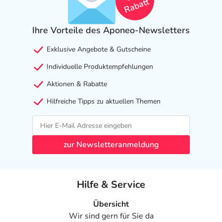
Rabatt
Welche unerwünschten Wirkungen können auftreten?
Ihre Vorteile des Aponeo-Newsletters
- Reizerscheinungen im Mund und im Rachen, wie:
- Heiserkeit
Exklusive Angebote & Gutscheine
- Husten
Individuelle Produktempfehlungen
- Infektionen mit Hefepilzen, wie:
- Mundsoor
Aktionen & Rabatte
- Verschwommenes Sehen
Hilfreiche Tipps zu aktuellen Themen
Bemerken Sie eine Befindlichkeitsstörung oder
Veränderung während der Behandlung, wenden Sie sich
an Ihren Arzt oder Apotheker.
zur Newsletteranmeldung
Für die Information an dieser Stelle werden vor allem
Nebenwirkungen berücksichtigt, die bei mindestens
Hilfe & Service
einem von 1.000 behandelten Patienten auftreten.
Übersicht
Dosierung
Wir sind gern für Sie da