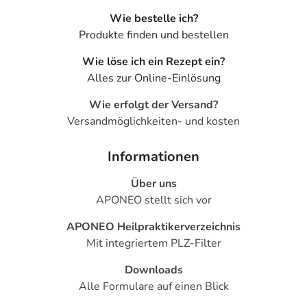
Text
Personen
Einzeldosis
Gesamt
Wie bestelle ich?
Produkte finden und bestellen
Folgende
Kinder von
1 Einzeldosis
2-mal tä
Dosierungsempfehlungen
6-12 Jahren
Wie löse ich ein Rezept ein?
werden gegeben - die
Alles zur Online-Einlösung
Dosierung für Ihre
spezielle Erkrankung
Wie erfolgt der Versand?
besprechen Sie am
Versandmöglichkeiten- und kosten
besten mit Ihrem Arzt:
Folgende
Jugendliche
1-4
2-mal tä
Informationen
Dosierungsempfehlungen
ab 12
Einzeldosen
werden gegeben - die
Jahren und
Über uns
Dosierung für Ihre
Erwachsene
APONEO stellt sich vor
spezielle Erkrankung
besprechen Sie am
APONEO Heilpraktikerverzeichnis
besten mit Ihrem Arzt:
Mit integriertem PLZ-Filter
Alternativ:
Kinder von
1-2
1-mal tä
Downloads
6-12 Jahren
Einzeldosen
Alle Formulare auf einen Blick
Alternativ:
Jugendliche
1-2
1-mal tä