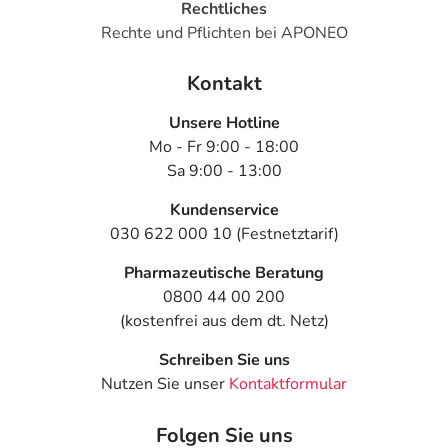
Rechtliches
ab 12
Einzeldosen
Rechte und Pflichten bei APONEO
Jahren und
Erwachsene
Kontakt
Anwendungshinweise
Unsere Hotline
Mo - Fr 9:00 - 18:00
Die Gesamtdosis sollte nicht ohne Rücksprache mit
Sa 9:00 - 13:00
einem Arzt oder Apotheker überschritten werden.
Kundenservice
Art der Anwendung?
030 622 000 10 (Festnetztarif)
Inhalieren Sie das Arzneimittel. Die Anwendung sollte
Pharmazeutische Beratung
vor dem Essen erfolgen. Lassen Sie sich zu der
0800 44 00 200
Anwendung von Ihrem Arzt oder Apotheker beraten. Die
(kostenfrei aus dem dt. Netz)
Anwendung sollte nur erfolgen, wenn der sichere
Umgang mit dem Arzneimittel gewährt ist.
Schreiben Sie uns
Nutzen Sie unser
Kontaktformular
Dauer der Anwendung?
Die Anwendungsdauer richtet sich nach Art der
Folgen Sie uns