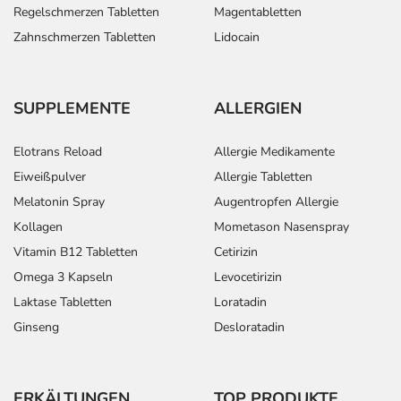
Kleinkindern und älteren Menschen auf eine
Regelschmerzen Tabletten
Magentabletten
gewissenhafte Dosierung. Im Zweifelsfalle fragen Sie
Zahnschmerzen Tabletten
Lidocain
Ihren Arzt oder Apotheker nach etwaigen Auswirkungen
oder Vorsichtsmaßnahmen.
SUPPLEMENTE
ALLERGIEN
Eine vom Arzt verordnete Dosierung kann von den
Angaben der Packungsbeilage abweichen. Da der Arzt sie
Elotrans Reload
Allergie Medikamente
individuell abstimmt, sollten Sie das Arzneimittel daher
Eiweißpulver
Allergie Tabletten
nach seinen Anweisungen anwenden.
Melatonin Spray
Augentropfen Allergie
Aufbewahrung
Kollagen
Mometason Nasenspray
Aufbewahrung
Vitamin B12 Tabletten
Cetirizin
Omega 3 Kapseln
Levocetirizin
Lagerung vor Anbruch
Laktase Tabletten
Loratadin
Das Arzneimittel muss
Ginseng
Desloratadin
- vor Feuchtigkeit geschützt (z.B. im fest verschlossenen
Behältnis)
- im Dunkeln (z.B. im Umkarton)
ERKÄLTUNGEN
TOP PRODUKTE