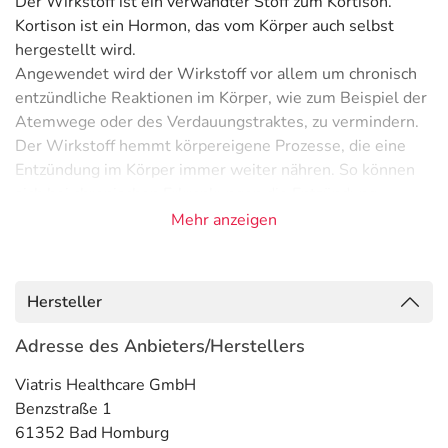
Der Wirkstoff ist ein verwandter Stoff zum Kortison.
Kortison ist ein Hormon, das vom Körper auch selbst
hergestellt wird.
Angewendet wird der Wirkstoff vor allem um chronisch
entzündliche Reaktionen im Körper, wie zum Beispiel der
Atemwege oder des Verdauungstraktes, zu vermindern.
Der Wirkstoff hemmt körpereigene Prozesse, die eine
Entzündung im Körper immer weiter nähren. So können
sich bei chronischen Erkrankungen die Entzündung
verselbständigen und durch Schwellungen der
Mehr anzeigen
betroffenen Haut bzw Schleimhaut zu weit reichenden
Beschwerden führen.
Optimal wirkt der Stoff erst, wenn er regelmäßig
Hersteller
angewendet wird.
Adresse des Anbieters/Herstellers
Anwendungsgebiete
Viatris Healthcare GmbH
- Asthma bronchiale
Benzstraße 1
- Chronisch obstruktive Lungenerkrankung (COPD)
61352 Bad Homburg
- Chronische Bronchitis