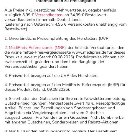
Informationen zu Preisangaben
- Es kann Arzneimittel geben, mit denen
Alle Preise inkl. gesetzlicher Mehrwertsteuer, gegebenenfalls
Wechselwirkungen auftreten. Sie sollten deswegen
zuzüglich 3,99 €
Versandkosten
, ab 34,99 € Bestellwert
versandkostenfrei innerhalb Deutschlands.
generell vor der Behandlung mit einem neuen
(Lieferung nach Österreich: 4,95 € Versandkosten unabhängig vom
Arzneimittel jedes andere, das Sie bereits anwenden,
Bestellwert)
dem Arzt oder Apotheker angeben. Das gilt auch für
1: Unverbindliche Preisempfehlung des Herstellers (UVP)
Arzneimittel, die Sie selbst kaufen, nur gelegentlich
2:
MediPreis-Referenzpreis (MRP)
: der höchste Verkaufspreis, den
anwenden oder deren Anwendung schon einige Zeit
die Arzneimittel-Preisvergleichsseite www.medipreis.de für dieses
zurückliegt.
Produkt ausweist (Stand: 09.08.2026). Produktpreise können sich
zwischenzeitlich geändert und damit die Rangfolge der
Bitte verwenden Sie dieses Arzneimittel nicht mehr nach
Versandapotheken geändert haben.
dem auf der Packung oder der Umverpackung
3: Preisvorteil bezogen auf die UVP des Herstellers
angegebenen Verfallsdatum. Das Verfallsdatum bezieht
sich auf den letzten Tag des angegebenen Monats.
4: Preisvorteil bezogen auf den MediPreis-Referenzpreis (MRP) für
dieses Produkt (Stand: 09.08.2026).
5: Sie erhalten den Gutschein für Ihre erste Newsletteranmeldung.
Gutscheinbedingungen: Mindestbestellwert 49 €. Rezeptpflichtige
Artikel, Bücher und Bestellungen von Sonderangeboten und
Angeboten via Vergleichsportalen sind vom Gutschein
ausgeschlossen. Pro Kunde nur ein Gutschein. Nicht kombinierbar
mit anderen Gutscheinen, Sonderpreisen und Rabatt-Aktionen.
8: Nur für Kunden mit Kundenkonto möglich. Der Bestellwert