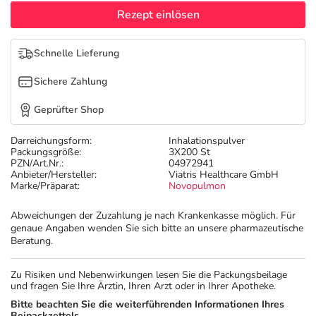
Refluthin, Lasea & Carmenthin Deals
Sport & Fitness
Täglich gut versorgt
Rezept einlösen
Salus Deals
Tierapotheke
Schnelle Lieferung
Sichere Zahlung
Vitamine & Mineralstoffe
Geprüfter Shop
Marken
Darreichungsform:
Inhalationspulver
Packungsgröße:
3X200 St
PZN/Art.Nr.:
04972941
Anbieter/Hersteller:
Viatris Healthcare GmbH
Marke/Präparat:
Novopulmon
Abweichungen der Zuzahlung je nach Krankenkasse möglich. Für
genaue Angaben wenden Sie sich bitte an unsere pharmazeutische
Beratung.
Zu Risiken und Nebenwirkungen lesen Sie die Packungsbeilage
und fragen Sie Ihre Ärztin, Ihren Arzt oder in Ihrer Apotheke.
Bitte beachten Sie die weiterführenden Informationen Ihres
Beipackzettels.