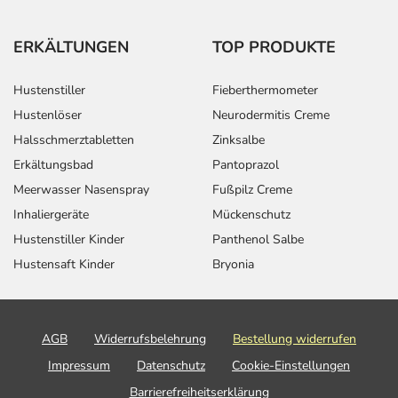
ERKÄLTUNGEN
TOP PRODUKTE
Hustenstiller
Fieberthermometer
Hustenlöser
Neurodermitis Creme
Halsschmerztabletten
Zinksalbe
Erkältungsbad
Pantoprazol
Meerwasser Nasenspray
Fußpilz Creme
Inhaliergeräte
Mückenschutz
Hustenstiller Kinder
Panthenol Salbe
Hustensaft Kinder
Bryonia
AGB
Widerrufsbelehrung
Bestellung widerrufen
Impressum
Datenschutz
Cookie-Einstellungen
Barrierefreiheitserklärung