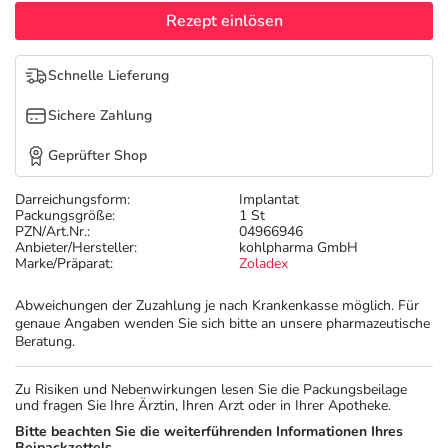
Refluthin, Lasea & Carmenthin Deals
Sport & Fitness
Täglich gut versorgt
Rezept einlösen
Salus Deals
Tierapotheke
Schnelle Lieferung
Sichere Zahlung
Vitamine & Mineralstoffe
Geprüfter Shop
Marken
Darreichungsform:
Implantat
Packungsgröße:
1 St
PZN/Art.Nr.:
04966946
Anbieter/Hersteller:
kohlpharma GmbH
Marke/Präparat:
Zoladex
Abweichungen der Zuzahlung je nach Krankenkasse möglich. Für
genaue Angaben wenden Sie sich bitte an unsere pharmazeutische
Beratung.
Zu Risiken und Nebenwirkungen lesen Sie die Packungsbeilage
und fragen Sie Ihre Ärztin, Ihren Arzt oder in Ihrer Apotheke.
Bitte beachten Sie die weiterführenden Informationen Ihres
Beipackzettels.