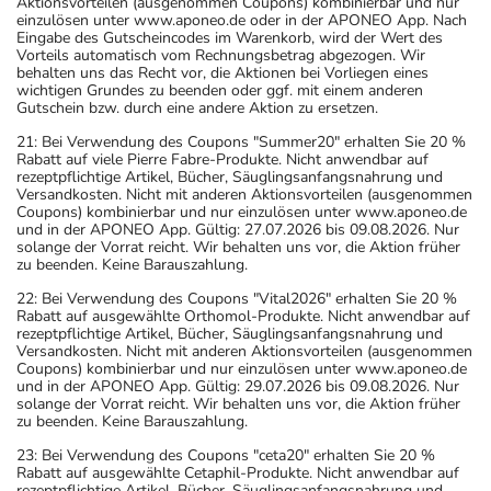
Aktionsvorteilen (ausgenommen Coupons) kombinierbar und nur
einzulösen unter www.aponeo.de oder in der APONEO App. Nach
Eingabe des Gutscheincodes im Warenkorb, wird der Wert des
Vorteils automatisch vom Rechnungsbetrag abgezogen. Wir
behalten uns das Recht vor, die Aktionen bei Vorliegen eines
wichtigen Grundes zu beenden oder ggf. mit einem anderen
Gutschein bzw. durch eine andere Aktion zu ersetzen.
21: Bei Verwendung des Coupons "Summer20" erhalten Sie 20 %
Rabatt auf viele Pierre Fabre-Produkte. Nicht anwendbar auf
rezeptpflichtige Artikel, Bücher, Säuglingsanfangsnahrung und
Versandkosten. Nicht mit anderen Aktionsvorteilen (ausgenommen
Coupons) kombinierbar und nur einzulösen unter www.aponeo.de
und in der APONEO App. Gültig: 27.07.2026 bis 09.08.2026. Nur
solange der Vorrat reicht. Wir behalten uns vor, die Aktion früher
zu beenden. Keine Barauszahlung.
22: Bei Verwendung des Coupons "Vital2026" erhalten Sie 20 %
Rabatt auf ausgewählte Orthomol-Produkte. Nicht anwendbar auf
rezeptpflichtige Artikel, Bücher, Säuglingsanfangsnahrung und
Versandkosten. Nicht mit anderen Aktionsvorteilen (ausgenommen
Coupons) kombinierbar und nur einzulösen unter www.aponeo.de
und in der APONEO App. Gültig: 29.07.2026 bis 09.08.2026. Nur
solange der Vorrat reicht. Wir behalten uns vor, die Aktion früher
zu beenden. Keine Barauszahlung.
23: Bei Verwendung des Coupons "ceta20" erhalten Sie 20 %
Rabatt auf ausgewählte Cetaphil-Produkte. Nicht anwendbar auf
rezeptpflichtige Artikel, Bücher, Säuglingsanfangsnahrung und