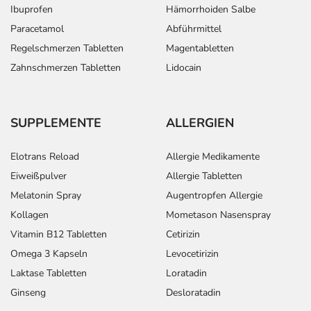
Ibuprofen
Hämorrhoiden Salbe
Paracetamol
Abführmittel
Regelschmerzen Tabletten
Magentabletten
Zahnschmerzen Tabletten
Lidocain
SUPPLEMENTE
ALLERGIEN
Elotrans Reload
Allergie Medikamente
Eiweißpulver
Allergie Tabletten
Melatonin Spray
Augentropfen Allergie
Kollagen
Mometason Nasenspray
Vitamin B12 Tabletten
Cetirizin
Omega 3 Kapseln
Levocetirizin
Laktase Tabletten
Loratadin
Ginseng
Desloratadin