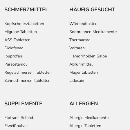
Für die Information an dieser Stelle werden vor allem
SCHMERZMITTEL
HÄUFIG GESUCHT
Nebenwirkungen berücksichtigt, die bei mindestens
einem von 1.000 behandelten Patienten auftreten.
Kopfschmerztabletten
Wärmepflaster
Dosierung
Migräne Tabletten
Sodbrennen Medikamente
ASS Tabletten
Thermacare
Anwendungshinweise
Diclofenac
Voltaren
Art der Anwendung?
Ibuprofen
Hämorrhoiden Salbe
Nehmen Sie das Arzneimittel im Ganzen mit Flüssigkeit
Paracetamol
Abführmittel
(z.B. 1 Glas Wasser) ein.
Regelschmerzen Tabletten
Magentabletten
Zahnschmerzen Tabletten
Lidocain
Dauer der Anwendung?
Die Anwendungsdauer richtet sich nach Art der
Beschwerde und/oder Dauer der Erkrankung und wird
SUPPLEMENTE
ALLERGIEN
deshalb nur von Ihrem Arzt bestimmt.
Überdosierung?
Elotrans Reload
Allergie Medikamente
Bei einer Überdosierung kann es unter anderem zu
Eiweißpulver
Allergie Tabletten