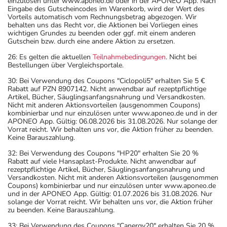
einzulösen unter www.aponeo.de oder in der APONEO App. Nach
Eingabe des Gutscheincodes im Warenkorb, wird der Wert des
Vorteils automatisch vom Rechnungsbetrag abgezogen. Wir
behalten uns das Recht vor, die Aktionen bei Vorliegen eines
wichtigen Grundes zu beenden oder ggf. mit einem anderen
Gutschein bzw. durch eine andere Aktion zu ersetzen.
26: Es gelten die aktuellen
Teilnahmebedingungen
. Nicht bei
Bestellungen über Vergleichsportale.
30: Bei Verwendung des Coupons "Ciclopoli5" erhalten Sie 5 €
Rabatt auf PZN 8907142. Nicht anwendbar auf rezeptpflichtige
Artikel, Bücher, Säuglingsanfangsnahrung und Versandkosten.
Nicht mit anderen Aktionsvorteilen (ausgenommen Coupons)
kombinierbar und nur einzulösen unter www.aponeo.de und in der
APONEO App. Gültig: 06.08.2026 bis 31.08.2026. Nur solange der
Vorrat reicht. Wir behalten uns vor, die Aktion früher zu beenden.
Keine Barauszahlung.
32: Bei Verwendung des Coupons "HP20" erhalten Sie 20 %
Rabatt auf viele Hansaplast-Produkte. Nicht anwendbar auf
rezeptpflichtige Artikel, Bücher, Säuglingsanfangsnahrung und
Versandkosten. Nicht mit anderen Aktionsvorteilen (ausgenommen
Coupons) kombinierbar und nur einzulösen unter www.aponeo.de
und in der APONEO App. Gültig: 01.07.2026 bis 31.08.2026. Nur
solange der Vorrat reicht. Wir behalten uns vor, die Aktion früher
zu beenden. Keine Barauszahlung.
33: Bei Verwendung des Coupons "Canergy20" erhalten Sie 20 %