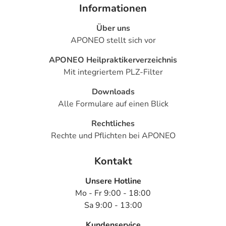
- Halluzinationen
Informationen
- Depressionen
Über uns
- Verwirrtheit
APONEO stellt sich vor
- Euphorie
- Demenz
APONEO Heilpraktikerverzeichnis
- Psychosen
Mit integriertem PLZ-Filter
- Antriebssteigerung
- Bewegungsstörungen
Downloads
- Störungen der unbewusssten Bewegungsabläufe mit
Alle Formulare auf einen Blick
Zittern, evtl. Fallneigung
Rechtliches
- Koordinationsstörung
Rechte und Pflichten bei APONEO
- Heiserkeit
- Orthostatische Hypotonie (Kreislaufstörungen aufgrund
Kontakt
niedrigen Blutdrucks)
- Kollapsneigung bei evtl. zu starkem Blutdruckabfall
Unsere Hotline
- Bluthochdruck
Mo - Fr 9:00 - 18:00
- Herzrhythmusstörungen
Sa 9:00 - 13:00
- Herzklopfen
- Brustschmerzen
Kundenservice