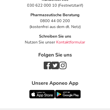
- Wassereinlagerungen (Ödeme)
030 622 000 10 (Festnetztarif)
- dunkler Urin
Pharmazeutische Beratung
- Anstieg der Leberwerte
0800 44 00 200
- Erschöpfung
(kostenfrei aus dem dt. Netz)
- Unwohlsein
- Muskelkrämpfe
Schreiben Sie uns
- Infektion der Harnwege
Nutzen Sie unser
Kontaktformular
- Unwillkürliche Bewegungen der Gliedmaßen, des
Gesichts oder Rumpfes (Chorea)
Folgen Sie uns
- On-Off-Phänomen
- Verlangsamte Bewegungen
- Ohnmachtsanfall
- Verstärkung des Zitterns der Hände
- Hitzewallung
Unsere Aponeo App
Bemerken Sie eine Befindlichkeitsstörung oder
Veränderung während der Behandlung, wenden Sie sich
an Ihren Arzt oder Apotheker.