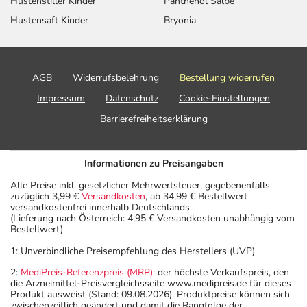
Hustenstiller Kinder
Panthenol Salbe
Aufbewahrung
Hustensaft Kinder
Bryonia
Wichtige Hinweise
Was sollten Sie beachten?
AGB
Widerrufsbelehrung
Bestellung widerrufen
- Vorsicht: Das Reaktionsvermögen kann auch bei
Impressum
Datenschutz
Cookie-Einstellungen
bestimmungsgemäßem Gebrauch beeinträchtigt sein.
Barrierefreiheitserklärung
Achten Sie vor allem darauf, wenn Sie am Straßenverkehr
teilnehmen oder Maschinen (auch im Haushalt) bedienen,
mit denen Sie sich verletzen können.
Informationen zu Preisangaben
- Der Urin kann verfärbt werden.
Alle Preise inkl. gesetzlicher Mehrwertsteuer, gegebenenfalls
- Vorsicht: Patienten mit Engwinkelglaukom haben ein
zuzüglich 3,99 €
Versandkosten
, ab 34,99 € Bestellwert
erhöhtes Risiko - besonderes im akuten Anfall.
versandkostenfrei innerhalb Deutschlands.
(Lieferung nach Österreich: 4,95 € Versandkosten unabhängig vom
- Durch plötzliches Absetzen können Probleme oder
Bestellwert)
Beschwerden auftreten. Deshalb sollte die Behandlung
1: Unverbindliche Preisempfehlung des Herstellers (UVP)
langsam, das heißt mit einem schrittweisen
Ausschleichen der Dosis, beendet werden. Lassen Sie
2:
MediPreis-Referenzpreis (MRP)
: der höchste Verkaufspreis, den
die Arzneimittel-Preisvergleichsseite www.medipreis.de für dieses
sich dazu am besten von Ihrem Arzt oder Apotheker
Produkt ausweist (Stand: 09.08.2026). Produktpreise können sich
beraten.
zwischenzeitlich geändert und damit die Rangfolge der