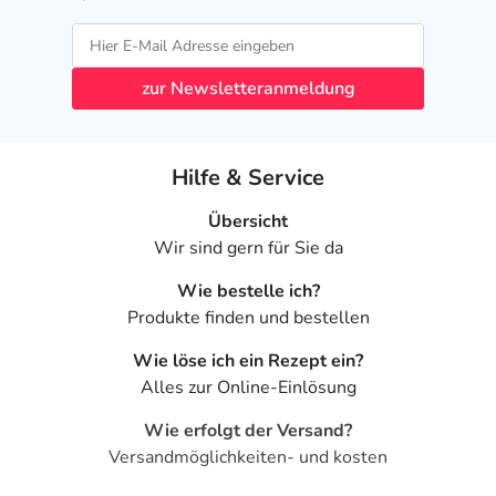
- Magen-Darm-Beschwerden, wie:
- Übelkeit
- Erbrechen
zur Newsletteranmeldung
- Durchfälle
- Blähungen
- Verstopfung
Hilfe & Service
- Mundtrockenheit
- Geschmacksstörungen
Übersicht
- Schluckstörungen
Wir sind gern für Sie da
- Vermehrter Speichelfluss
Wie bestelle ich?
- Appetitlosigkeit
Produkte finden und bestellen
- Gewichtsverlust
- Gewichtszunahme
Wie löse ich ein Rezept ein?
- Benommenheit
Alles zur Online-Einlösung
- Schläfrigkeit
- Schlafstörungen, wie:
Wie erfolgt der Versand?
- Schlaflosigkeit
Versandmöglichkeiten- und kosten
- Alpträume