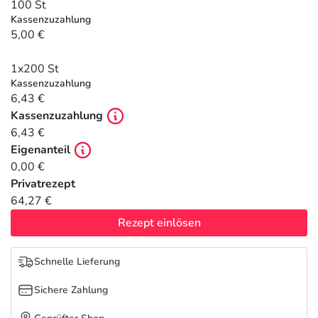
Refluthin, Lasea & Carmenthin Deals
Sport & Fitness
Täglich gut versorgt
100 St
Kassenzuzahlung
5,00 €
Salus Deals
Tierapotheke
1x200 St
Vitamine & Mineralstoffe
Kassenzuzahlung
6,43 €
Kassenzuzahlung
Marken
6,43 €
Eigenanteil
0,00 €
Privatrezept
64,27 €
Rezept einlösen
Schnelle Lieferung
Sichere Zahlung