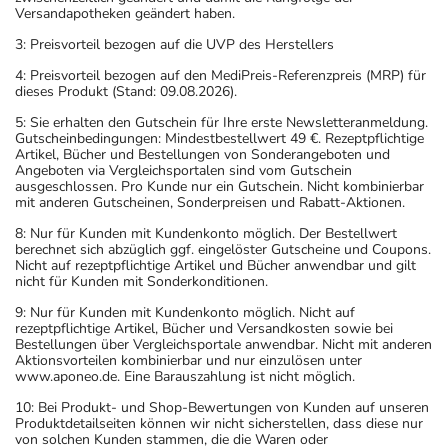
Versandapotheken geändert haben.
- Während der Behandlung sind geeignete
schwangerschaftsverhütende Maßnahmen durchzuführen.
3: Preisvorteil bezogen auf die UVP des Herstellers
- Vorsicht bei Allergie gegen Propylenglykol und ähnliche
4: Preisvorteil bezogen auf den MediPreis-Referenzpreis (MRP) für
Stoffe!
dieses Produkt (Stand: 09.08.2026).
- Vorsicht bei Allergie gegen Polyethylenglykol(PEG)-
5: Sie erhalten den Gutschein für Ihre erste Newsletteranmeldung.
haltige Stoffe!
Gutscheinbedingungen: Mindestbestellwert 49 €. Rezeptpflichtige
Artikel, Bücher und Bestellungen von Sonderangeboten und
- Vorsicht bei Allergie gegen Farbstoffe (z.B. Chinolingelb
Angeboten via Vergleichsportalen sind vom Gutschein
mit der E-Nummer E 104)!
ausgeschlossen. Pro Kunde nur ein Gutschein. Nicht kombinierbar
mit anderen Gutscheinen, Sonderpreisen und Rabatt-Aktionen.
- Es kann Arzneimittel geben, mit denen
Wechselwirkungen auftreten. Sie sollten deswegen
8: Nur für Kunden mit Kundenkonto möglich. Der Bestellwert
berechnet sich abzüglich ggf. eingelöster Gutscheine und Coupons.
generell vor der Behandlung mit einem neuen
Nicht auf rezeptpflichtige Artikel und Bücher anwendbar und gilt
Arzneimittel jedes andere, das Sie bereits anwenden,
nicht für Kunden mit Sonderkonditionen.
dem Arzt oder Apotheker angeben. Das gilt auch für
9: Nur für Kunden mit Kundenkonto möglich. Nicht auf
rezeptpflichtige Artikel, Bücher und Versandkosten sowie bei
Arzneimittel, die Sie selbst kaufen, nur gelegentlich
Bestellungen über Vergleichsportale anwendbar. Nicht mit anderen
anwenden oder deren Anwendung schon einige Zeit
Aktionsvorteilen kombinierbar und nur einzulösen unter
www.aponeo.de. Eine Barauszahlung ist nicht möglich.
zurückliegt.
Bitte verwenden Sie dieses Arzneimittel nicht mehr nach
10: Bei Produkt- und Shop-Bewertungen von Kunden auf unseren
Produktdetailseiten können wir nicht sicherstellen, dass diese nur
dem auf der Packung oder der Umverpackung
von solchen Kunden stammen, die die Waren oder