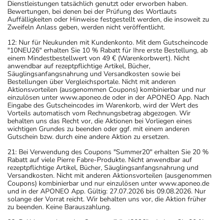
angegebenen Verfallsdatum. Das Verfallsdatum bezieht
Dienstleistungen tatsächlich genutzt oder erworben haben.
Bewertungen, bei denen bei der Prüfung des Wortlauts
sich auf den letzten Tag des angegebenen Monats.
Auffälligkeiten oder Hinweise festgestellt werden, die insoweit zu
Zweifeln Anlass geben, werden nicht veröffentlicht.
12: Nur für Neukunden mit Kundenkonto. Mit dem Gutscheincode
"10NEU26" erhalten Sie 10 % Rabatt für Ihre erste Bestellung, ab
einem Mindestbestellwert von 49 € (Warenkorbwert). Nicht
anwendbar auf rezeptpflichtige Artikel, Bücher,
Säuglingsanfangsnahrung und Versandkosten sowie bei
Bestellungen über Vergleichsportale. Nicht mit anderen
Aktionsvorteilen (ausgenommen Coupons) kombinierbar und nur
einzulösen unter www.aponeo.de oder in der APONEO App. Nach
Eingabe des Gutscheincodes im Warenkorb, wird der Wert des
Vorteils automatisch vom Rechnungsbetrag abgezogen. Wir
behalten uns das Recht vor, die Aktionen bei Vorliegen eines
wichtigen Grundes zu beenden oder ggf. mit einem anderen
Gutschein bzw. durch eine andere Aktion zu ersetzen.
21: Bei Verwendung des Coupons "Summer20" erhalten Sie 20 %
Rabatt auf viele Pierre Fabre-Produkte. Nicht anwendbar auf
rezeptpflichtige Artikel, Bücher, Säuglingsanfangsnahrung und
Versandkosten. Nicht mit anderen Aktionsvorteilen (ausgenommen
Coupons) kombinierbar und nur einzulösen unter www.aponeo.de
und in der APONEO App. Gültig: 27.07.2026 bis 09.08.2026. Nur
solange der Vorrat reicht. Wir behalten uns vor, die Aktion früher
zu beenden. Keine Barauszahlung.