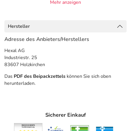
Mehr anzeigen
- Parkinsonkrankheit (Schüttellähmung)
- Parkinsonkrankheit mit abnehmender Beweglichkeit
Hersteller
Gegenanzeigen
Adresse des Anbieters/Herstellers
Was spricht gegen eine Anwendung?
Hexal AG
Immer:
Industriestr. 25
- Überempfindlichkeit gegen die Inhaltsstoffe
83607 Holzkirchen
- Engwinkelglaukom
- Schwere Herzschwäche
Das
PDF des Beipackzettels
können Sie sich oben
- Schwere Herzrhythmusstörungen
herunterladen.
- Akuter Schlaganfall
- Verdächtige Hautveränderungen (nicht diagnostiziert)
- Schwarzer Hautkrebs (Melanom)
Sicherer Einkauf
Unter Umständen - sprechen Sie hierzu mit Ihrem Arzt
oder Apotheker: