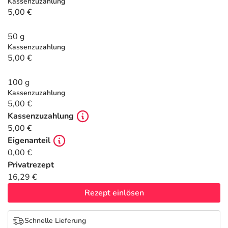
Refluthin, Lasea & Carmenthin Deals
Sport & Fitness
Täglich gut versorgt
Kassenzuzahlung
5,00 €
Salus Deals
Tierapotheke
50 g
Kassenzuzahlung
5,00 €
Vitamine & Mineralstoffe
100 g
Marken
Kassenzuzahlung
5,00 €
Kassenzuzahlung
5,00 €
Eigenanteil
0,00 €
Privatrezept
16,29 €
Rezept einlösen
Schnelle Lieferung