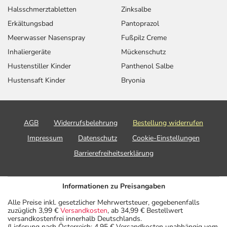
Halsschmerztabletten
Zinksalbe
Erkältungsbad
Pantoprazol
Meerwasser Nasenspray
Fußpilz Creme
Inhaliergeräte
Mückenschutz
Hustenstiller Kinder
Panthenol Salbe
Hustensaft Kinder
Bryonia
AGB
Widerrufsbelehrung
Bestellung widerrufen
Impressum
Datenschutz
Cookie-Einstellungen
Barrierefreiheitserklärung
Informationen zu Preisangaben
Alle Preise inkl. gesetzlicher Mehrwertsteuer, gegebenenfalls
zuzüglich 3,99 €
Versandkosten
, ab 34,99 € Bestellwert
versandkostenfrei innerhalb Deutschlands.
(Lieferung nach Österreich: 4,95 € Versandkosten unabhängig vom