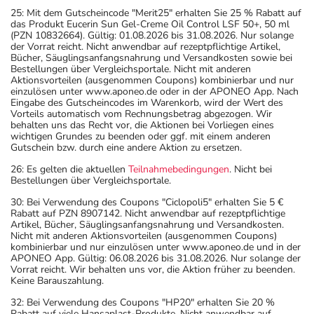
25: Mit dem Gutscheincode "Merit25" erhalten Sie 25 % Rabatt auf
das Produkt Eucerin Sun Gel-Creme Oil Control LSF 50+, 50 ml
(PZN 10832664). Gültig: 01.08.2026 bis 31.08.2026. Nur solange
der Vorrat reicht. Nicht anwendbar auf rezeptpflichtige Artikel,
Bücher, Säuglingsanfangsnahrung und Versandkosten sowie bei
Bestellungen über Vergleichsportale. Nicht mit anderen
Aktionsvorteilen (ausgenommen Coupons) kombinierbar und nur
einzulösen unter www.aponeo.de oder in der APONEO App. Nach
Eingabe des Gutscheincodes im Warenkorb, wird der Wert des
Vorteils automatisch vom Rechnungsbetrag abgezogen. Wir
behalten uns das Recht vor, die Aktionen bei Vorliegen eines
wichtigen Grundes zu beenden oder ggf. mit einem anderen
Gutschein bzw. durch eine andere Aktion zu ersetzen.
26: Es gelten die aktuellen
Teilnahmebedingungen
. Nicht bei
Bestellungen über Vergleichsportale.
30: Bei Verwendung des Coupons "Ciclopoli5" erhalten Sie 5 €
Rabatt auf PZN 8907142. Nicht anwendbar auf rezeptpflichtige
Artikel, Bücher, Säuglingsanfangsnahrung und Versandkosten.
Nicht mit anderen Aktionsvorteilen (ausgenommen Coupons)
kombinierbar und nur einzulösen unter www.aponeo.de und in der
APONEO App. Gültig: 06.08.2026 bis 31.08.2026. Nur solange der
Vorrat reicht. Wir behalten uns vor, die Aktion früher zu beenden.
Keine Barauszahlung.
32: Bei Verwendung des Coupons "HP20" erhalten Sie 20 %
Rabatt auf viele Hansaplast-Produkte. Nicht anwendbar auf