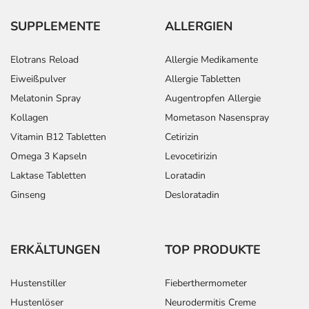
SUPPLEMENTE
ALLERGIEN
Elotrans Reload
Allergie Medikamente
Eiweißpulver
Allergie Tabletten
Melatonin Spray
Augentropfen Allergie
Kollagen
Mometason Nasenspray
Vitamin B12 Tabletten
Cetirizin
Omega 3 Kapseln
Levocetirizin
Laktase Tabletten
Loratadin
Ginseng
Desloratadin
ERKÄLTUNGEN
TOP PRODUKTE
Hustenstiller
Fieberthermometer
Hustenlöser
Neurodermitis Creme