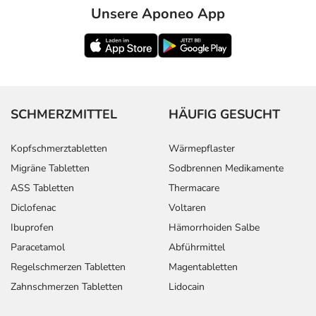
Unsere Aponeo App
SCHMERZMITTEL
HÄUFIG GESUCHT
Kopfschmerztabletten
Wärmepflaster
Migräne Tabletten
Sodbrennen Medikamente
ASS Tabletten
Thermacare
Diclofenac
Voltaren
Ibuprofen
Hämorrhoiden Salbe
Paracetamol
Abführmittel
Regelschmerzen Tabletten
Magentabletten
Zahnschmerzen Tabletten
Lidocain