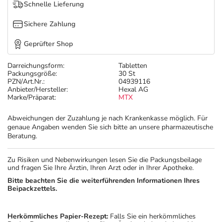
Refluthin, Lasea & Carmenthin Deals
Sport & Fitness
Täglich gut versorgt
Schnelle Lieferung
Sichere Zahlung
Salus Deals
Tierapotheke
Geprüfter Shop
Vitamine & Mineralstoffe
Darreichungsform:
Tabletten
Packungsgröße:
30 St
PZN/Art.Nr.:
04939116
Marken
Anbieter/Hersteller:
Hexal AG
Marke/Präparat:
MTX
Abweichungen der Zuzahlung je nach Krankenkasse möglich. Für
genaue Angaben wenden Sie sich bitte an unsere pharmazeutische
Beratung.
Zu Risiken und Nebenwirkungen lesen Sie die Packungsbeilage
und fragen Sie Ihre Ärztin, Ihren Arzt oder in Ihrer Apotheke.
Bitte beachten Sie die weiterführenden Informationen Ihres
Beipackzettels.
Herkömmliches Papier-Rezept:
Falls Sie ein herkömmliches