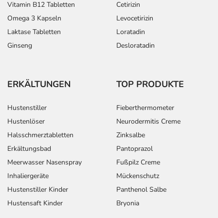
Vitamin B12 Tabletten
Cetirizin
- Leberschädigung
Omega 3 Kapseln
Levocetirizin
- Rheumaknoten
Laktase Tabletten
Loratadin
- Schmerzhafte Hautveränderungen von
Schuppenflechte-Plaques
Ginseng
Desloratadin
- Ausscheidung von Blutbestandteilen mit dem Urin
- Herzbeutelerguss
- Kompression des Herzens (Herztamponade)
ERKÄLTUNGEN
TOP PRODUKTE
- Harnblasenentzündung
- Blutvergiftung (Sepsis)
Hustenstiller
Fieberthermometer
- Erniedrigte Antikörper
Hustenlöser
Neurodermitis Creme
- Krampfanfälle
Halsschmerztabletten
Zinksalbe
- Kraftlosigkeit bzw. Schwäche
Erkältungsbad
Pantoprazol
Bemerken Sie eine Befindlichkeitsstörung oder
Meerwasser Nasenspray
Fußpilz Creme
Veränderung während der Behandlung, wenden Sie sich
Inhaliergeräte
Mückenschutz
an Ihren Arzt oder Apotheker.
Hustenstiller Kinder
Panthenol Salbe
Hustensaft Kinder
Bryonia
Für die Information an dieser Stelle werden vor allem