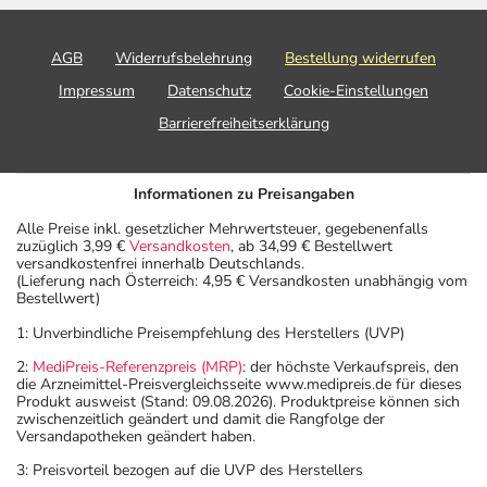
Nebenwirkungen berücksichtigt, die bei mindestens
einem von 1.000 behandelten Patienten auftreten.
AGB
Widerrufsbelehrung
Bestellung widerrufen
Dosierung
Impressum
Datenschutz
Cookie-Einstellungen
Barrierefreiheitserklärung
Text
Personen
Einzeldosis
Gesamtdo
Schwere
Erwachsene
1-2
1-2 Tablett
Schuppenflechte
mit einem
Tabletten
Informationen zu Preisangaben
(Psoriasis) und
Körpergewicht
Alle Preise inkl. gesetzlicher Mehrwertsteuer, gegebenenfalls
akute
von 70 kg
zuzüglich 3,99 €
Versandkosten
, ab 34,99 € Bestellwert
Gelenkentzündung
versandkostenfrei innerhalb Deutschlands.
(Lieferung nach Österreich: 4,95 € Versandkosten unabhängig vom
bei
Bestellwert)
Schuppenflechte
(Psoriasis-Arthritis)
1: Unverbindliche Preisempfehlung des Herstellers (UVP)
-
2:
MediPreis-Referenzpreis (MRP)
: der höchste Verkaufspreis, den
Behandlungsbeginn
die Arzneimittel-Preisvergleichsseite www.medipreis.de für dieses
- einmalige Gabe
Produkt ausweist (Stand: 09.08.2026). Produktpreise können sich
zwischenzeitlich geändert und damit die Rangfolge der
(Testdosis):
Versandapotheken geändert haben.
3: Preisvorteil bezogen auf die UVP des Herstellers