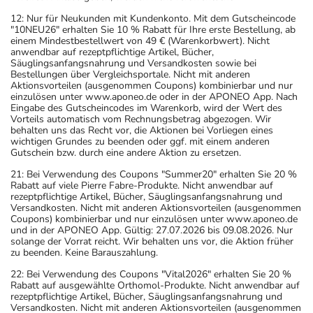
Geschwüre der Mundschleimhaut, Übelkeit, Erbrechen,
12: Nur für Neukunden mit Kundenkonto. Mit dem Gutscheincode
"10NEU26" erhalten Sie 10 % Rabatt für Ihre erste Bestellung, ab
Geschwüre im Magen-Darm-Trakt und Blutungen. Setzen
einem Mindestbestellwert von 49 € (Warenkorbwert). Nicht
Sie sich bei dem Verdacht auf eine Überdosierung
anwendbar auf rezeptpflichtige Artikel, Bücher,
Säuglingsanfangsnahrung und Versandkosten sowie bei
umgehend mit einem Arzt in Verbindung.
Bestellungen über Vergleichsportale. Nicht mit anderen
Aktionsvorteilen (ausgenommen Coupons) kombinierbar und nur
einzulösen unter www.aponeo.de oder in der APONEO App. Nach
Generell gilt: Achten Sie vor allem bei Säuglingen,
Eingabe des Gutscheincodes im Warenkorb, wird der Wert des
Kleinkindern und älteren Menschen auf eine
Vorteils automatisch vom Rechnungsbetrag abgezogen. Wir
behalten uns das Recht vor, die Aktionen bei Vorliegen eines
gewissenhafte Dosierung. Im Zweifelsfalle fragen Sie
wichtigen Grundes zu beenden oder ggf. mit einem anderen
Ihren Arzt oder Apotheker nach etwaigen Auswirkungen
Gutschein bzw. durch eine andere Aktion zu ersetzen.
oder Vorsichtsmaßnahmen.
21: Bei Verwendung des Coupons "Summer20" erhalten Sie 20 %
Rabatt auf viele Pierre Fabre-Produkte. Nicht anwendbar auf
rezeptpflichtige Artikel, Bücher, Säuglingsanfangsnahrung und
Eine vom Arzt verordnete Dosierung kann von den
Versandkosten. Nicht mit anderen Aktionsvorteilen (ausgenommen
Angaben der Packungsbeilage abweichen. Da der Arzt sie
Coupons) kombinierbar und nur einzulösen unter www.aponeo.de
und in der APONEO App. Gültig: 27.07.2026 bis 09.08.2026. Nur
individuell abstimmt, sollten Sie das Arzneimittel daher
solange der Vorrat reicht. Wir behalten uns vor, die Aktion früher
nach seinen Anweisungen anwenden.
zu beenden. Keine Barauszahlung.
22: Bei Verwendung des Coupons "Vital2026" erhalten Sie 20 %
Aufbewahrung
Rabatt auf ausgewählte Orthomol-Produkte. Nicht anwendbar auf
rezeptpflichtige Artikel, Bücher, Säuglingsanfangsnahrung und
Aufbewahrung
Versandkosten. Nicht mit anderen Aktionsvorteilen (ausgenommen