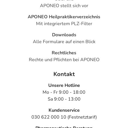
APONEO stellt sich vor
kann
- Durchfall
APONEO Heilpraktikerverzeichnis
- Hautausschlag
Mit integriertem PLZ-Filter
- Entzündliche Hautrötung (Erythem)
- Juckreiz (Pruritus)
Downloads
- Bindehautentzündung
Alle Formulare auf einen Blick
- Geschwüre der Haut
Rechtliches
- Bei Immunschwäche auftretende Infektion, die tödlich
Rechte und Pflichten bei APONEO
verlaufen kann
- Lungenentzündung
Kontakt
- Vergrößerung der Lymphknoten (Lymphom)
- Allergische Reaktion
Unsere Hotline
- Kreislaufversagen durch eine allergische Reaktion
Mo - Fr 9:00 - 18:00
(Anaphylaktischer Schock)
Sa 9:00 - 13:00
- Gefäßentzündung (allergisch)
- Fieber
Kundenservice
- Medikamentöse Immunschwäche (Immunsuppression)
030 622 000 10 (Festnetztarif)
- Diabetes mellitus (Zuckerkrankheit)