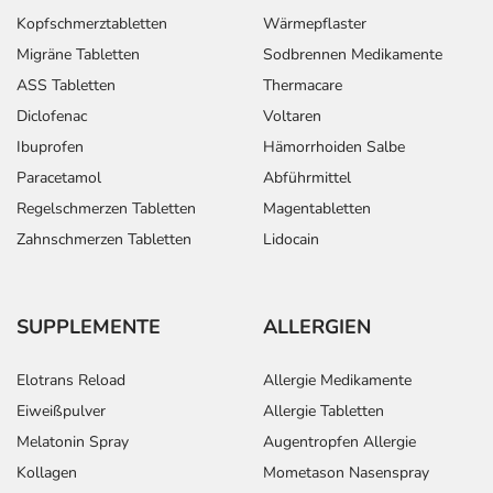
- Erhöhte Lichtempfindlichkeit der Haut
Kopfschmerztabletten
Wärmepflaster
- Nesselausschlag
Migräne Tabletten
Sodbrennen Medikamente
- Verstärkte Hautfärbung durch mehr Hautfarbstoff
ASS Tabletten
Thermacare
(Hyperpigmentierung)
Diclofenac
Voltaren
- Gestörte Wundheilung
- Gelenkschmerzen
Ibuprofen
Hämorrhoiden Salbe
- Muskelschmerzen
Paracetamol
Abführmittel
- Osteoporose
Regelschmerzen Tabletten
Magentabletten
- Nierenkrankheit
Zahnschmerzen Tabletten
Lidocain
- Nierenversagen
- Chronische Harnblasenentzündung
- Störungen beim Wasserlassen
SUPPLEMENTE
ALLERGIEN
- Schmerzhafte oder erschwerte Harnblasenentleerung
- Verminderte Urinausscheidung
Elotrans Reload
Allergie Medikamente
- Fehlende Urinausscheidung
- Fetale Missbildung
Eiweißpulver
Allergie Tabletten
- Geschwür (Ulkus) der Scheide
Melatonin Spray
Augentropfen Allergie
- Entzündung der äußeren Geschlechtsorgane und Vagina
Kollagen
Mometason Nasenspray
(vulvovaginale Entzündung)