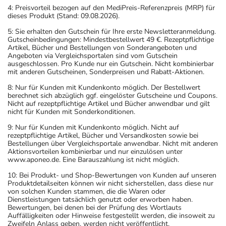
Anwendungshinweise
4: Preisvorteil bezogen auf den MediPreis-Referenzpreis (MRP) für
dieses Produkt (Stand: 09.08.2026).
Die Gesamtdosis sollte nicht ohne Rücksprache mit
einem Arzt oder Apotheker überschritten werden.
5: Sie erhalten den Gutschein für Ihre erste Newsletteranmeldung.
Gutscheinbedingungen: Mindestbestellwert 49 €. Rezeptpflichtige
Artikel, Bücher und Bestellungen von Sonderangeboten und
Art der Anwendung?
Angeboten via Vergleichsportalen sind vom Gutschein
ausgeschlossen. Pro Kunde nur ein Gutschein. Nicht kombinierbar
Nehmen Sie das Arzneimittel unzerkaut mit Flüssigkeit
mit anderen Gutscheinen, Sonderpreisen und Rabatt-Aktionen.
(z.B. 1 Glas Wasser) ein.
8: Nur für Kunden mit Kundenkonto möglich. Der Bestellwert
berechnet sich abzüglich ggf. eingelöster Gutscheine und Coupons.
Nicht auf rezeptpflichtige Artikel und Bücher anwendbar und gilt
Dauer der Anwendung?
nicht für Kunden mit Sonderkonditionen.
Die Anwendungsdauer richtet sich nach Art der
9: Nur für Kunden mit Kundenkonto möglich. Nicht auf
Beschwerde und/oder Dauer der Erkrankung und wird
rezeptpflichtige Artikel, Bücher und Versandkosten sowie bei
deshalb nur von Ihrem Arzt bestimmt.
Bestellungen über Vergleichsportale anwendbar. Nicht mit anderen
Aktionsvorteilen kombinierbar und nur einzulösen unter
www.aponeo.de. Eine Barauszahlung ist nicht möglich.
Überdosierung?
10: Bei Produkt- und Shop-Bewertungen von Kunden auf unseren
Es kann zu einer Vielzahl von
Produktdetailseiten können wir nicht sicherstellen, dass diese nur
Überdosierungserscheinungen kommen, unter anderem
von solchen Kunden stammen, die die Waren oder
Dienstleistungen tatsächlich genutzt oder erworben haben.
zu Veränderungen des Blutbildes,
Bewertungen, bei denen bei der Prüfung des Wortlauts
Knochenmarkstörungen mit Blutbildungsstörungen,
Auffälligkeiten oder Hinweise festgestellt werden, die insoweit zu
Zweifeln Anlass geben, werden nicht veröffentlicht.
Schleimhautentzündungen, Entzündungen und