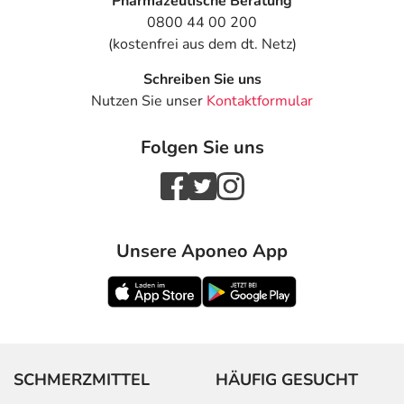
Pharmazeutische Beratung
- Depression
0800 44 00 200
- Leichte Muskelerschlaffung auf einer Körperhälfte
(kostenfrei aus dem dt. Netz)
- Schwindelgefühl
- Verwirrtheit
Schreiben Sie uns
- Gefäßentzündung (Vaskulitis)
Nutzen Sie unser
Kontaktformular
- Lungenvernarbung (Lungenfibrose)
- Brustfellerguss
Folgen Sie uns
- Geschwür im Magen-Darm-Trakt
- Blutung im Magen-Darm-Bereich
- Entzündung der Bauchspeicheldrüse
- Fettleber
- Leberfibrose
Unsere Aponeo App
- Leberzirrhose (Schädigung des Lebergewebes)
- Verminderte Konzentration von Albumin im Blut
- Haarausfall mit Glatzenbildung (Alopezie)
- Stevens-Johnson-Syndrom
- Toxische epidermale Nekrolyse (Lyell-Syndrom)
- Autoimmune Entzündung der Haut mit Blasen
SCHMERZMITTEL
HÄUFIG GESUCHT
(herpetiforme Dermatitis)