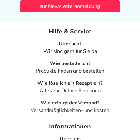
- Vermehrter Gallenfarbstoff (Bilirubin) im Blut
zur Newsletteranmeldung
- Verminderte Nierenausscheidung von Kreatinin
- Husten
- Geschwür im Mund
Hilfe & Service
- Gürtelrose (Herpes zoster-Infektion)
- Blutarmut (Anämie)
Übersicht
- Verminderung der Anzahl aller Blutkörperchen
Wir sind gern für Sie da
(Panzytopenie)
Wie bestelle ich?
- Knochenmarkstörung mit Blutbildungsstörung
Produkte finden und bestellen
(Knochenmarkdepression)
- Stark verminderte Zahl an weißen Blutkörperchen
Wie löse ich ein Rezept ein?
(Agranulozytose)
Alles zur Online-Einlösung
- Kopfschmerzen
- Erschöpfung
Wie erfolgt der Versand?
- Benommenheit
Versandmöglichkeiten- und kosten
- Missempfindungen
- Das Lungenbindegewebe betreffende
Informationen
Lungenentzündung
Über uns
- Entzündung der Lungenbläschen, die tödlich verlaufen