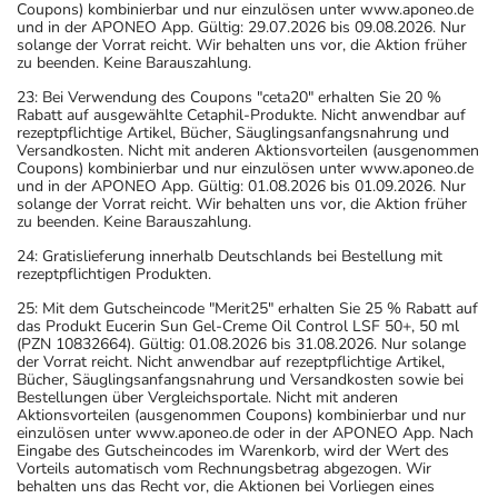
Coupons) kombinierbar und nur einzulösen unter www.aponeo.de
und in der APONEO App. Gültig: 29.07.2026 bis 09.08.2026. Nur
Das Arzneimittel muss
solange der Vorrat reicht. Wir behalten uns vor, die Aktion früher
zu beenden. Keine Barauszahlung.
- vor Hitze geschützt
- im Dunkeln (z.B. im Umkarton)
23: Bei Verwendung des Coupons "ceta20" erhalten Sie 20 %
Rabatt auf ausgewählte Cetaphil-Produkte. Nicht anwendbar auf
aufbewahrt werden.
rezeptpflichtige Artikel, Bücher, Säuglingsanfangsnahrung und
Wichtige Hinweise
Versandkosten. Nicht mit anderen Aktionsvorteilen (ausgenommen
Coupons) kombinierbar und nur einzulösen unter www.aponeo.de
und in der APONEO App. Gültig: 01.08.2026 bis 01.09.2026. Nur
Was sollten Sie beachten?
solange der Vorrat reicht. Wir behalten uns vor, die Aktion früher
- Vorsicht: Vermeiden Sie die Einnahme von Alkohol.
zu beenden. Keine Barauszahlung.
- Vermeiden Sie übermäßige UV-Strahlung, z.B. in
24: Gratislieferung innerhalb Deutschlands bei Bestellung mit
Solarien oder bei ausgedehnten Sonnenbädern, weil die
rezeptpflichtigen Produkten.
Haut während der Anwendung des Arzneimittels
25: Mit dem Gutscheincode "Merit25" erhalten Sie 25 % Rabatt auf
empfindlicher reagiert.
das Produkt Eucerin Sun Gel-Creme Oil Control LSF 50+, 50 ml
(PZN 10832664). Gültig: 01.08.2026 bis 31.08.2026. Nur solange
- Bei Frauen im gebärfähigen Alter sind während und
der Vorrat reicht. Nicht anwendbar auf rezeptpflichtige Artikel,
unter Umständen auch eine Zeit lang nach der Therapie
Bücher, Säuglingsanfangsnahrung und Versandkosten sowie bei
Bestellungen über Vergleichsportale. Nicht mit anderen
wirksame Verhütungsmethoden erforderlich. Sprechen
Aktionsvorteilen (ausgenommen Coupons) kombinierbar und nur
Sie hierzu Ihren Arzt oder Apotheker an.
einzulösen unter www.aponeo.de oder in der APONEO App. Nach
Eingabe des Gutscheincodes im Warenkorb, wird der Wert des
- Bei Männern im zeugungsfähigen Alter sind während
Vorteils automatisch vom Rechnungsbetrag abgezogen. Wir
und unter Umständen auch eine zeitlang nach der
behalten uns das Recht vor, die Aktionen bei Vorliegen eines