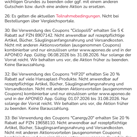
wichtigen Grundes zu beenden oder ggf. mit einem anderen
Therapie wirksame Verhütungsmethoden erforderlich.
Gutschein bzw. durch eine andere Aktion zu ersetzen.
Sprechen Sie hierzu Ihren Arzt oder Apotheker an.
26: Es gelten die aktuellen
Teilnahmebedingungen
. Nicht bei
- Das Arzneimittel darf nur unter strikter medizinischer
Bestellungen über Vergleichsportale.
Überwachung angewendet werden.
30: Bei Verwendung des Coupons "Ciclopoli5" erhalten Sie 5 €
- Das Blutbild muss während der gesamten Behandlung
Rabatt auf PZN 8907142. Nicht anwendbar auf rezeptpflichtige
und ggf. nach Beendigung der Behandlung überwacht
Artikel, Bücher, Säuglingsanfangsnahrung und Versandkosten.
Nicht mit anderen Aktionsvorteilen (ausgenommen Coupons)
werden.
kombinierbar und nur einzulösen unter www.aponeo.de und in der
- Vor Beginn der Behandlung sollte ein
APONEO App. Gültig: 06.08.2026 bis 31.08.2026. Nur solange der
Vorrat reicht. Wir behalten uns vor, die Aktion früher zu beenden.
Schwangerschaftstest durchgeführt werden.
Keine Barauszahlung.
- Vorsicht bei Allergie gegen Maisstärke!
32: Bei Verwendung des Coupons "HP20" erhalten Sie 20 %
- Vorsicht bei einer Unverträglichkeit gegenüber Lactose.
Rabatt auf viele Hansaplast-Produkte. Nicht anwendbar auf
rezeptpflichtige Artikel, Bücher, Säuglingsanfangsnahrung und
Wenn Sie eine Diabetes-Diät einhalten müssen, sollten
Versandkosten. Nicht mit anderen Aktionsvorteilen (ausgenommen
Sie den Zuckergehalt berücksichtigen.
Coupons) kombinierbar und nur einzulösen unter www.aponeo.de
und in der APONEO App. Gültig: 01.07.2026 bis 31.08.2026. Nur
- Es kann Arzneimittel geben, mit denen
solange der Vorrat reicht. Wir behalten uns vor, die Aktion früher
Wechselwirkungen auftreten. Sie sollten deswegen
zu beenden. Keine Barauszahlung.
generell vor der Behandlung mit einem neuen
33: Bei Verwendung des Coupons "Canergy20" erhalten Sie 20 %
Arzneimittel jedes andere, das Sie bereits anwenden,
Rabatt auf PZN 19658110. Nicht anwendbar auf rezeptpflichtige
Artikel, Bücher, Säuglingsanfangsnahrung und Versandkosten.
dem Arzt oder Apotheker angeben. Das gilt auch für
Nicht mit anderen Aktionsvorteilen (ausgenommen Coupons)
Arzneimittel, die Sie selbst kaufen, nur gelegentlich