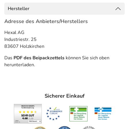
- Schwere rheumatische Gelenkentzündung
(Polyarthritis) im Kindesalter
Hersteller
- Schwere Schuppenflechte (Psoriasis)
- Schwere akute Gelenkentzündung bei Schuppenflechte
Adresse des Anbieters/Herstellers
(Psoriasis-Arthritis)
Hexal AG
Gegenanzeigen
Industriestr. 25
83607 Holzkirchen
Was spricht gegen eine Anwendung?
Das
PDF des Beipackzettels
können Sie sich oben
- Überempfindlichkeit gegen die Inhaltsstoffe
herunterladen.
- Schwere, akute oder chronische Infektionen
- Entzündung der Mundschleimhaut (Stomatitis)
- Geschwür im Magen-Darm-Trakt
- Stark eingeschränkte Nierenfunktion
Sicherer Einkauf
- Stark eingeschränkte Leberfunktion
- Blutbildungsstörung
- Immunschwäche
- Alkoholsucht
- Alkoholbedingte Lebererkrankung