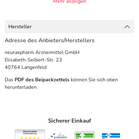
Mehr anzeigen
Drogenabhängigkeit, vor allem mit Angst, Unruhe,
Schlafstörungen
- Angst
- Depression, stark ausgeprägt, vor allem mit Angst,
Hersteller
Unruhe, Schlafstörungen
Adresse des Anbieters/Herstellers
Gegenanzeigen
neuraxpharm Arzneimittel GmbH
Was spricht gegen eine Anwendung?
Elisabeth-Selbert-Str. 23
40764 Langenfeld
Immer:
- Überempfindlichkeit gegen die Inhaltsstoffe
Das
PDF des Beipackzettels
können Sie sich oben
- Vergiftungen, z.B. durch Alkohol, Schlaf- und
herunterladen.
Schmerzmittel
- Delirium (Verwirrtheitszustand)
- Engwinkelglaukom
- Harnverhalt (akut)
Sicherer Einkauf
- Prostatavergrößerung
- Darmverschluss durch eine Darmlähmung