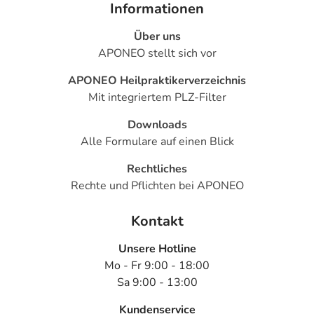
- Milchabsonderung aus der Brust (Galaktorrhoe)
Informationen
- Missempfindungen
Über uns
- Gefühl der Körpertemperaturänderung
APONEO stellt sich vor
- Tinnitus (Ohrgeräusche)
- Vermehrtes Träumen
APONEO Heilpraktikerverzeichnis
- Kollapsneigung bei evtl. zu starkem Blutdruckabfall
Mit integriertem PLZ-Filter
- Erregungsleitungsstörungen am Herzen
- Verschlechterung einer bestehenden
Downloads
Herzmuskelschwäche
Alle Formulare auf einen Blick
- Harnverhalt
Rechtliches
Rechte und Pflichten bei APONEO
Bemerken Sie eine Befindlichkeitsstörung oder
Veränderung während der Behandlung, wenden Sie sich
Kontakt
an Ihren Arzt oder Apotheker.
Unsere Hotline
Für die Information an dieser Stelle werden vor allem
Mo - Fr 9:00 - 18:00
Nebenwirkungen berücksichtigt, die bei mindestens
Sa 9:00 - 13:00
einem von 1.000 behandelten Patienten auftreten.
Kundenservice