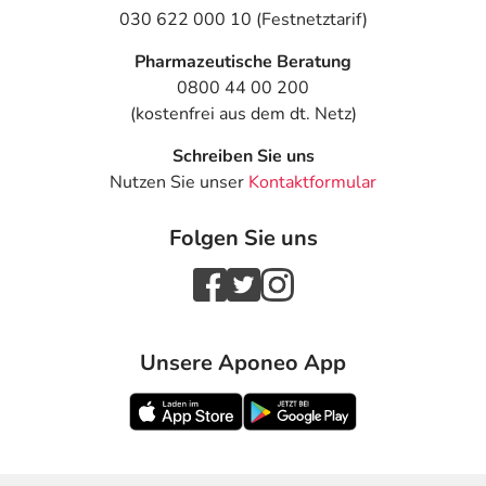
Dosierung
030 622 000 10 (Festnetztarif)
Text
Personen
Einzeldosis
Gesamtdo
Pharmazeutische Beratung
0800 44 00 200
Bei Depression und
Erwachsene
1 Tablette
1-mal täglic
(kostenfrei aus dem dt. Netz)
Angst: Allgemeine
Empfehlung -
Schreiben Sie uns
Behandlungsbeginn:
Nutzen Sie unser
Kontaktformular
Bei Depression und
Erwachsene
1/2 Tablette
3-mal täglic
Angst: Allgemeine
Folgen Sie uns
Empfehlung -
Folgebehandlung:
Unsere Aponeo App
Bei
Erwachsene
1 Tablette
3-mal täglic
Entzugserscheinungen
- Behandlungsbeginn
(die ersten 3 Tage der
Therapie):