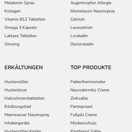
Melatonin Spray
Augentropfen Allergie
Überdosierungserscheinungen kommen, unter anderem
Kollagen
Mometason Nasenspray
zu niedrigem Blutdruck, Krämpfen,
Vitamin B12 Tabletten
Cetirizin
Bewusstseinsstörungen und Atemstörungen. Setzen Sie
Omega 3 Kapseln
Levocetirizin
sich bei dem Verdacht auf eine Überdosierung umgehend
mit einem Arzt in Verbindung.
Laktase Tabletten
Loratadin
Ginseng
Desloratadin
Einnahme vergessen?
Setzen Sie die Einnahme zum nächsten vorgeschriebenen
Zeitpunkt ganz normal (also nicht mit der doppelten
ERKÄLTUNGEN
TOP PRODUKTE
Menge) fort.
Hustenstiller
Fieberthermometer
Generell gilt: Achten Sie vor allem bei Säuglingen,
Hustenlöser
Neurodermitis Creme
Kleinkindern und älteren Menschen auf eine
Halsschmerztabletten
Zinksalbe
gewissenhafte Dosierung. Im Zweifelsfalle fragen Sie
Ihren Arzt oder Apotheker nach etwaigen Auswirkungen
Erkältungsbad
Pantoprazol
oder Vorsichtsmaßnahmen.
Meerwasser Nasenspray
Fußpilz Creme
Inhaliergeräte
Mückenschutz
Eine vom Arzt verordnete Dosierung kann von den
Hustenstiller Kinder
Panthenol Salbe