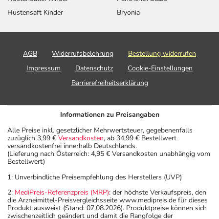
Angaben der Packungsbeilage abweichen. Da der Arzt sie
Hustensaft Kinder
Bryonia
individuell abstimmt, sollten Sie das Arzneimittel daher
nach seinen Anweisungen anwenden.
Aufbewahrung
AGB
Widerrufsbelehrung
Bestellung widerrufen
Aufbewahrung
Impressum
Datenschutz
Cookie-Einstellungen
Barrierefreiheitserklärung
Das Arzneimittel muss vor Hitze geschützt aufbewahrt
werden.
Wichtige Hinweise
Informationen zu Preisangaben
Alle Preise inkl. gesetzlicher Mehrwertsteuer, gegebenenfalls
Was sollten Sie beachten?
zuzüglich 3,99 €
Versandkosten
, ab 34,99 € Bestellwert
- Vorsicht: Das Reaktionsvermögen kann auch bei
versandkostenfrei innerhalb Deutschlands.
(Lieferung nach Österreich: 4,95 € Versandkosten unabhängig vom
bestimmungsgemäßem Gebrauch beeinträchtigt sein.
Bestellwert)
Achten Sie vor allem darauf, wenn Sie am Straßenverkehr
1: Unverbindliche Preisempfehlung des Herstellers (UVP)
teilnehmen oder Maschinen (auch im Haushalt) bedienen,
mit denen Sie sich verletzen können.
2:
MediPreis-Referenzpreis (MRP)
: der höchste Verkaufspreis, den
die Arzneimittel-Preisvergleichsseite www.medipreis.de für dieses
- Vorsicht: Vermeiden Sie die Einnahme von Alkohol.
Produkt ausweist (Stand: 07.08.2026). Produktpreise können sich
- Vorsicht: Patienten mit Engwinkelglaukom haben ein
zwischenzeitlich geändert und damit die Rangfolge der