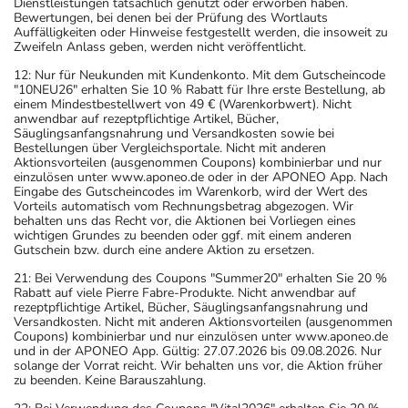
Dienstleistungen tatsächlich genutzt oder erworben haben.
dem auf der Packung oder der Umverpackung
Bewertungen, bei denen bei der Prüfung des Wortlauts
Auffälligkeiten oder Hinweise festgestellt werden, die insoweit zu
angegebenen Verfallsdatum. Das Verfallsdatum bezieht
Zweifeln Anlass geben, werden nicht veröffentlicht.
sich auf den letzten Tag des angegebenen Monats.
12: Nur für Neukunden mit Kundenkonto. Mit dem Gutscheincode
"10NEU26" erhalten Sie 10 % Rabatt für Ihre erste Bestellung, ab
einem Mindestbestellwert von 49 € (Warenkorbwert). Nicht
anwendbar auf rezeptpflichtige Artikel, Bücher,
Säuglingsanfangsnahrung und Versandkosten sowie bei
Bestellungen über Vergleichsportale. Nicht mit anderen
Aktionsvorteilen (ausgenommen Coupons) kombinierbar und nur
einzulösen unter www.aponeo.de oder in der APONEO App. Nach
Eingabe des Gutscheincodes im Warenkorb, wird der Wert des
Vorteils automatisch vom Rechnungsbetrag abgezogen. Wir
behalten uns das Recht vor, die Aktionen bei Vorliegen eines
wichtigen Grundes zu beenden oder ggf. mit einem anderen
Gutschein bzw. durch eine andere Aktion zu ersetzen.
21: Bei Verwendung des Coupons "Summer20" erhalten Sie 20 %
Rabatt auf viele Pierre Fabre-Produkte. Nicht anwendbar auf
rezeptpflichtige Artikel, Bücher, Säuglingsanfangsnahrung und
Versandkosten. Nicht mit anderen Aktionsvorteilen (ausgenommen
Coupons) kombinierbar und nur einzulösen unter www.aponeo.de
und in der APONEO App. Gültig: 27.07.2026 bis 09.08.2026. Nur
solange der Vorrat reicht. Wir behalten uns vor, die Aktion früher
zu beenden. Keine Barauszahlung.