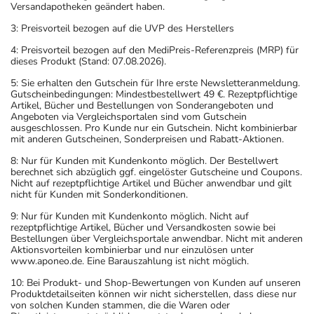
Versandapotheken geändert haben.
erhöhtes Risiko - besonderes im akuten Anfall.
- Durch plötzliches Absetzen können Probleme oder
3: Preisvorteil bezogen auf die UVP des Herstellers
Beschwerden auftreten. Deshalb sollte die Behandlung
4: Preisvorteil bezogen auf den MediPreis-Referenzpreis (MRP) für
langsam, das heißt mit einem schrittweisen
dieses Produkt (Stand: 07.08.2026).
Ausschleichen der Dosis, beendet werden. Lassen Sie
5: Sie erhalten den Gutschein für Ihre erste Newsletteranmeldung.
sich dazu am besten von Ihrem Arzt oder Apotheker
Gutscheinbedingungen: Mindestbestellwert 49 €. Rezeptpflichtige
Artikel, Bücher und Bestellungen von Sonderangeboten und
beraten.
Angeboten via Vergleichsportalen sind vom Gutschein
- Vorsicht bei einer Unverträglichkeit gegenüber Lactose.
ausgeschlossen. Pro Kunde nur ein Gutschein. Nicht kombinierbar
mit anderen Gutscheinen, Sonderpreisen und Rabatt-Aktionen.
Wenn Sie eine Diabetes-Diät einhalten müssen, sollten
Sie den Zuckergehalt berücksichtigen.
8: Nur für Kunden mit Kundenkonto möglich. Der Bestellwert
berechnet sich abzüglich ggf. eingelöster Gutscheine und Coupons.
- Es kann Arzneimittel geben, mit denen
Nicht auf rezeptpflichtige Artikel und Bücher anwendbar und gilt
Wechselwirkungen auftreten. Sie sollten deswegen
nicht für Kunden mit Sonderkonditionen.
generell vor der Behandlung mit einem neuen
9: Nur für Kunden mit Kundenkonto möglich. Nicht auf
Arzneimittel jedes andere, das Sie bereits anwenden,
rezeptpflichtige Artikel, Bücher und Versandkosten sowie bei
Bestellungen über Vergleichsportale anwendbar. Nicht mit anderen
dem Arzt oder Apotheker angeben. Das gilt auch für
Aktionsvorteilen kombinierbar und nur einzulösen unter
Arzneimittel, die Sie selbst kaufen, nur gelegentlich
www.aponeo.de. Eine Barauszahlung ist nicht möglich.
anwenden oder deren Anwendung schon einige Zeit
10: Bei Produkt- und Shop-Bewertungen von Kunden auf unseren
zurückliegt.
Produktdetailseiten können wir nicht sicherstellen, dass diese nur
von solchen Kunden stammen, die die Waren oder
Bitte verwenden Sie dieses Arzneimittel nicht mehr nach