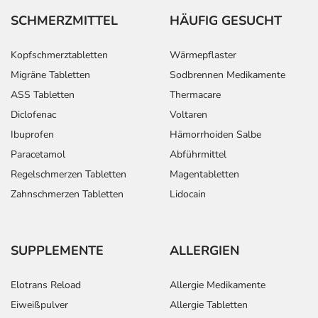
SCHMERZMITTEL
HÄUFIG GESUCHT
Kopfschmerztabletten
Wärmepflaster
Anwendungshinweise
Migräne Tabletten
Sodbrennen Medikamente
ASS Tabletten
Thermacare
Die Gesamtdosis sollte nicht ohne Rücksprache mit
einem Arzt oder Apotheker überschritten werden.
Diclofenac
Voltaren
Ibuprofen
Hämorrhoiden Salbe
Art der Anwendung?
Paracetamol
Abführmittel
Nehmen Sie das Arzneimittel unzerkaut mit Flüssigkeit
Regelschmerzen Tabletten
Magentabletten
(z.B. 1 Glas Wasser) ein.
Zahnschmerzen Tabletten
Lidocain
Dauer der Anwendung?
Die Anwendungsdauer richtet sich nach Art der
Beschwerde und/oder Dauer der Erkrankung und wird
SUPPLEMENTE
ALLERGIEN
deshalb nur von Ihrem Arzt bestimmt.
Elotrans Reload
Allergie Medikamente
Überdosierung?
Eiweißpulver
Allergie Tabletten
Es kann zu einer Vielzahl von