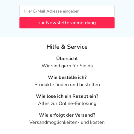
verordnet worden, sprechen Sie mit Ihrem Arzt oder
Apotheker. Der therapeutische Nutzen kann höher sein,
als das Risiko, das die Anwendung bei einer
zur Newsletteranmeldung
Gegenanzeige in sich birgt.
Nebenwirkungen
Hilfe & Service
Welche unerwünschten Wirkungen können auftreten?
Übersicht
- Fehlendes sexuelles Verlangen (Libidoverlust)
Wir sind gern für Sie da
- Gestörter Samenerguss
Wie bestelle ich?
- Gestörtes Anschwellen des männlichen Gliedes
Produkte finden und bestellen
(erektile Dysfunktion)
- Nervosität
Wie löse ich ein Rezept ein?
- Überempfindlichkeitsreaktionen der Haut, wie:
Alles zur Online-Einlösung
- Juckreiz
- Störungen beim Wasserlassen
Wie erfolgt der Versand?
- Durstgefühl
Versandmöglichkeiten- und kosten
- Wassereinlagerungen (Ödeme)