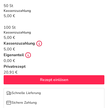
Refluthin, Lasea & Carmenthin Deals
Sport & Fitness
Täglich gut versorgt
50 St
Kassenzuzahlung
Salus Deals
Tierapotheke
5,00 €
100 St
Vitamine & Mineralstoffe
Kassenzuzahlung
5,00 €
Marken
Kassenzuzahlung
5,00 €
Eigenanteil
0,00 €
Privatrezept
20,91 €
Rezept einlösen
Schnelle Lieferung
Sichere Zahlung