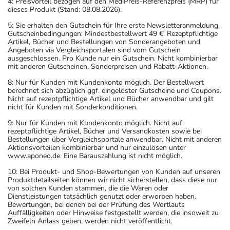
4: Preisvorteil bezogen auf den MediPreis-Referenzpreis (MRP) für
Was sollten Sie beachten?
dieses Produkt (Stand: 08.08.2026).
- Vorsicht: Das Reaktionsvermögen kann auch bei
5: Sie erhalten den Gutschein für Ihre erste Newsletteranmeldung.
bestimmungsgemäßem Gebrauch beeinträchtigt sein.
Gutscheinbedingungen: Mindestbestellwert 49 €. Rezeptpflichtige
Artikel, Bücher und Bestellungen von Sonderangeboten und
Achten Sie vor allem darauf, wenn Sie am Straßenverkehr
Angeboten via Vergleichsportalen sind vom Gutschein
teilnehmen oder Maschinen (auch im Haushalt) bedienen,
ausgeschlossen. Pro Kunde nur ein Gutschein. Nicht kombinierbar
mit anderen Gutscheinen, Sonderpreisen und Rabatt-Aktionen.
mit denen Sie sich verletzen können.
- Vorsicht: Vermeiden Sie die Einnahme von Alkohol.
8: Nur für Kunden mit Kundenkonto möglich. Der Bestellwert
berechnet sich abzüglich ggf. eingelöster Gutscheine und Coupons.
- Durch plötzliches Absetzen können Probleme oder
Nicht auf rezeptpflichtige Artikel und Bücher anwendbar und gilt
Beschwerden auftreten. Deshalb sollte die Behandlung
nicht für Kunden mit Sonderkonditionen.
langsam, das heißt mit einem schrittweisen
9: Nur für Kunden mit Kundenkonto möglich. Nicht auf
Ausschleichen der Dosis, beendet werden. Lassen Sie
rezeptpflichtige Artikel, Bücher und Versandkosten sowie bei
Bestellungen über Vergleichsportale anwendbar. Nicht mit anderen
sich dazu am besten von Ihrem Arzt oder Apotheker
Aktionsvorteilen kombinierbar und nur einzulösen unter
beraten.
www.aponeo.de. Eine Barauszahlung ist nicht möglich.
- Vorsicht bei Allergie gegen Propylenglykol und ähnliche
10: Bei Produkt- und Shop-Bewertungen von Kunden auf unseren
Stoffe!
Produktdetailseiten können wir nicht sicherstellen, dass diese nur
von solchen Kunden stammen, die die Waren oder
- Vorsicht bei Allergie gegen Polyethylenglykol(PEG)-
Dienstleistungen tatsächlich genutzt oder erworben haben.
haltige Stoffe!
Bewertungen, bei denen bei der Prüfung des Wortlauts
Auffälligkeiten oder Hinweise festgestellt werden, die insoweit zu
- Vorsicht bei einer Unverträglichkeit gegenüber Lactose.
Zweifeln Anlass geben, werden nicht veröffentlicht.
Wenn Sie eine Diabetes-Diät einhalten müssen, sollten