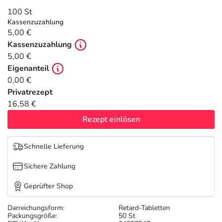
Refluthin, Lasea & Carmenthin Deals
Sport & Fitness
Täglich gut versorgt
100 St
Kassenzuzahlung
Salus Deals
Tierapotheke
5,00 €
Kassenzuzahlung
5,00 €
Vitamine & Mineralstoffe
Eigenanteil
0,00 €
Marken
Privatrezept
16,58 €
Rezept einlösen
Schnelle Lieferung
Sichere Zahlung
Geprüfter Shop
Darreichungsform:
Retard-Tabletten
Packungsgröße:
50 St