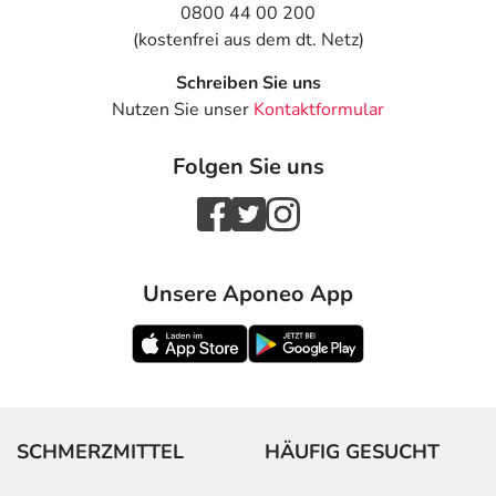
0800 44 00 200
bis hin zu kurzem Bewusstseinsverlust, in ganz
(kostenfrei aus dem dt. Netz)
schlimmen Fällen auch mit Atemstillstand führen
- Verengung der Atemwege
Schreiben Sie uns
- Wassereinlagerungen (Ödeme), vor allem an den
Nutzen Sie unser
Kontaktformular
Fußknöcheln
- Flüchtige, spontan auftretende Hautrötung mit
Folgen Sie uns
Hitzegefühl, vor allem im Gesicht (Flush)
- Wärmegefühl am gesamten Körper
- Leberentzündung
- Potenzschwäche
Unsere Aponeo App
Bemerken Sie eine Befindlichkeitsstörung oder
Veränderung während der Behandlung, wenden Sie sich
an Ihren Arzt oder Apotheker.
Für die Information an dieser Stelle werden vor allem
Nebenwirkungen berücksichtigt, die bei mindestens
SCHMERZMITTEL
HÄUFIG GESUCHT
einem von 1.000 behandelten Patienten auftreten.