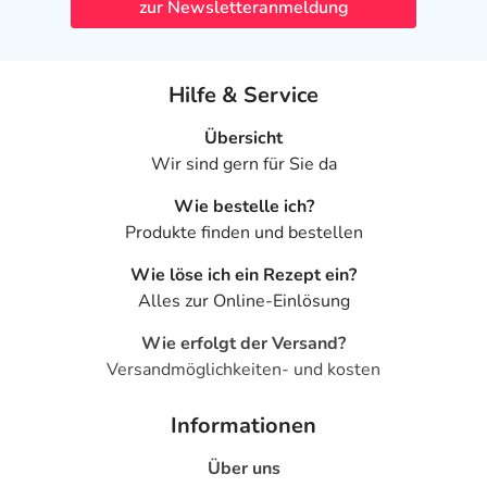
zur Newsletteranmeldung
- Übelkeit
- Erbrechen
Hilfe & Service
- Verstopfung
- Völlegefühl
Übersicht
- Verminderte Glucosetoleranz (d.h. der Körper kann ab
Wir sind gern für Sie da
einer gewissen Menge die Glucose nicht mehr genügend
Wie bestelle ich?
abbauen und es kommt zu erhöhten Blutzuckerwerten)
Produkte finden und bestellen
- Kopfschmerzen
- Schwindel
Wie löse ich ein Rezept ein?
- Müdigkeit
Alles zur Online-Einlösung
- Nervosität
- Benommenheit
Wie erfolgt der Versand?
- Missempfindungen, wie Kribbeln, Ameisenlaufen oder
Versandmöglichkeiten- und kosten
Taubheit
- Nervenschädigungen
Informationen
- Zittern
Über uns
- Tinnitus (Ohrgeräusche)