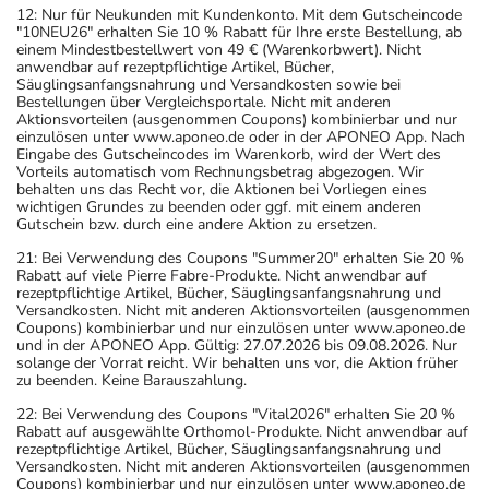
12: Nur für Neukunden mit Kundenkonto. Mit dem Gutscheincode
Sie den Zuckergehalt berücksichtigen.
"10NEU26" erhalten Sie 10 % Rabatt für Ihre erste Bestellung, ab
- Es kann Arzneimittel geben, mit denen
einem Mindestbestellwert von 49 € (Warenkorbwert). Nicht
anwendbar auf rezeptpflichtige Artikel, Bücher,
Wechselwirkungen auftreten. Sie sollten deswegen
Säuglingsanfangsnahrung und Versandkosten sowie bei
generell vor der Behandlung mit einem neuen
Bestellungen über Vergleichsportale. Nicht mit anderen
Aktionsvorteilen (ausgenommen Coupons) kombinierbar und nur
Arzneimittel jedes andere, das Sie bereits anwenden,
einzulösen unter www.aponeo.de oder in der APONEO App. Nach
dem Arzt oder Apotheker angeben. Das gilt auch für
Eingabe des Gutscheincodes im Warenkorb, wird der Wert des
Vorteils automatisch vom Rechnungsbetrag abgezogen. Wir
Arzneimittel, die Sie selbst kaufen, nur gelegentlich
behalten uns das Recht vor, die Aktionen bei Vorliegen eines
anwenden oder deren Anwendung schon einige Zeit
wichtigen Grundes zu beenden oder ggf. mit einem anderen
Gutschein bzw. durch eine andere Aktion zu ersetzen.
zurückliegt.
21: Bei Verwendung des Coupons "Summer20" erhalten Sie 20 %
- Auf Grapefruit sowie Grapefruit-Zubereitungen soll
Rabatt auf viele Pierre Fabre-Produkte. Nicht anwendbar auf
während der Behandlung mit dem Medikament
rezeptpflichtige Artikel, Bücher, Säuglingsanfangsnahrung und
Versandkosten. Nicht mit anderen Aktionsvorteilen (ausgenommen
vollständig verzichtet werden.
Coupons) kombinierbar und nur einzulösen unter www.aponeo.de
Bitte verwenden Sie dieses Arzneimittel nicht mehr nach
und in der APONEO App. Gültig: 27.07.2026 bis 09.08.2026. Nur
solange der Vorrat reicht. Wir behalten uns vor, die Aktion früher
dem auf der Packung oder der Umverpackung
zu beenden. Keine Barauszahlung.
angegebenen Verfallsdatum. Das Verfallsdatum bezieht
22: Bei Verwendung des Coupons "Vital2026" erhalten Sie 20 %
sich auf den letzten Tag des angegebenen Monats.
Rabatt auf ausgewählte Orthomol-Produkte. Nicht anwendbar auf
rezeptpflichtige Artikel, Bücher, Säuglingsanfangsnahrung und
Versandkosten. Nicht mit anderen Aktionsvorteilen (ausgenommen
Coupons) kombinierbar und nur einzulösen unter www.aponeo.de