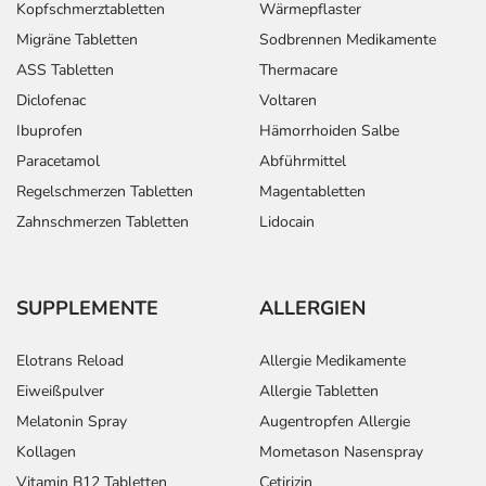
Kopfschmerztabletten
Wärmepflaster
Dosierung
Migräne Tabletten
Sodbrennen Medikamente
Text
Personen
Einzeldosis
Gesa
ASS Tabletten
Thermacare
Diclofenac
Voltaren
Folgende
Jugendliche ab
1-2
2 mal 
Ibuprofen
Hämorrhoiden Salbe
Dosierungsempfehlungen
50 kg
Tabletten
werden gegeben - die
Körpergewicht
Paracetamol
Abführmittel
Dosierung für Ihre
und
Regelschmerzen Tabletten
Magentabletten
spezielle Erkrankung
Erwachsene
Zahnschmerzen Tabletten
Lidocain
besprechen Sie am
besten mit Ihrem Arzt:
SUPPLEMENTE
ALLERGIEN
Anwendungshinweise
Die Gesamtdosis sollte nicht ohne Rücksprache mit
Elotrans Reload
Allergie Medikamente
einem Arzt oder Apotheker überschritten werden.
Eiweißpulver
Allergie Tabletten
Melatonin Spray
Augentropfen Allergie
Art der Anwendung?
Kollagen
Mometason Nasenspray
Nehmen Sie das Arzneimittel mit Flüssigkeit (z.B. 1 Glas
Vitamin B12 Tabletten
Cetirizin