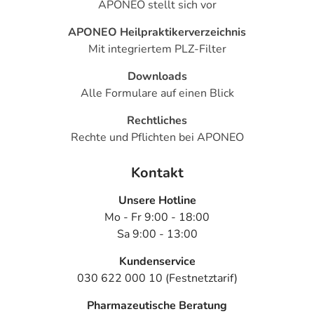
APONEO stellt sich vor
- Überempfindlichkeitsreaktionen der Haut, wie:
- Hautrötung
APONEO Heilpraktikerverzeichnis
- Juckreiz
Mit integriertem PLZ-Filter
- Nesselausschlag
- Hautausschlag
Downloads
- Vorübergehendes Anschwellen von meist Händen
Alle Formulare auf einen Blick
oder Füßen mit schmerzhafter Rötung und Überwärmung
Rechtliches
(Erythromelalgie); der Anfall wird durch Wärme
Rechte und Pflichten bei APONEO
ausgelöst
- Herzschwäche, sowohl Verschlechterung einer
Kontakt
bestehenden, als auch Entstehung einer neuen
- Orthostatische Hypotonie (Kreislaufstörungen aufgrund
Unsere Hotline
niedrigen Blutdrucks)
Mo - Fr 9:00 - 18:00
- Pulserniedrigung
Sa 9:00 - 13:00
- Pulsbeschleunigung
- Herzklopfen
Kundenservice
- Störungen in der Erregungsleitung des Herzens vom
030 622 000 10 (Festnetztarif)
Vorhof auf die Kammer (AV-Block); die Störung ist oft nur
Pharmazeutische Beratung
im EKG sichtbar, kann jedoch auch zu Schwindelanfällen