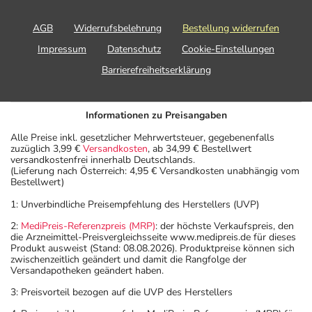
Generell gilt: Achten Sie vor allem bei Säuglingen,
AGB
Widerrufsbelehrung
Bestellung widerrufen
Kleinkindern und älteren Menschen auf eine
Impressum
Datenschutz
Cookie-Einstellungen
gewissenhafte Dosierung. Im Zweifelsfalle fragen Sie
Barrierefreiheitserklärung
Ihren Arzt oder Apotheker nach etwaigen Auswirkungen
oder Vorsichtsmaßnahmen.
Informationen zu Preisangaben
Eine vom Arzt verordnete Dosierung kann von den
Alle Preise inkl. gesetzlicher Mehrwertsteuer, gegebenenfalls
Angaben der Packungsbeilage abweichen. Da der Arzt sie
zuzüglich 3,99 €
Versandkosten
, ab 34,99 € Bestellwert
individuell abstimmt, sollten Sie das Arzneimittel daher
versandkostenfrei innerhalb Deutschlands.
(Lieferung nach Österreich: 4,95 € Versandkosten unabhängig vom
nach seinen Anweisungen anwenden.
Bestellwert)
Aufbewahrung
1: Unverbindliche Preisempfehlung des Herstellers (UVP)
2:
MediPreis-Referenzpreis (MRP)
: der höchste Verkaufspreis, den
Aufbewahrung
die Arzneimittel-Preisvergleichsseite www.medipreis.de für dieses
Produkt ausweist (Stand: 08.08.2026). Produktpreise können sich
zwischenzeitlich geändert und damit die Rangfolge der
Das Arzneimittel muss vor Hitze geschützt aufbewahrt
Versandapotheken geändert haben.
werden.
3: Preisvorteil bezogen auf die UVP des Herstellers
Wichtige Hinweise