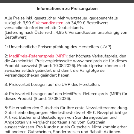
Epilepsie-
Erwachsene
2-4
2-mal 
Informationen zu Preisangaben
Folgebehandlung:
Tabletten
Alle Preise inkl. gesetzlicher Mehrwertsteuer, gegebenenfalls
zuzüglich 3,99 €
Versandkosten
, ab 34,99 € Bestellwert
versandkostenfrei innerhalb Deutschlands.
(Lieferung nach Österreich: 4,95 € Versandkosten unabhängig vom
Bestellwert)
Trigeminus-Neuralgie,
Erwachsene
1-2
1-mal 
Glossopharyngeusneuralgie
Tabletten
1: Unverbindliche Preisempfehlung des Herstellers (UVP)
- Behandlungsbeginn:
2:
MediPreis-Referenzpreis (MRP)
: der höchste Verkaufspreis, den
die Arzneimittel-Preisvergleichsseite www.medipreis.de für dieses
Trigeminus-Neuralgie,
Erwachsene
2-3
1-2 ma
Produkt ausweist (Stand: 10.08.2026). Produktpreise können sich
zwischenzeitlich geändert und damit die Rangfolge der
Glossopharyngeusneuralgie
Tabletten
Versandapotheken geändert haben.
- Folgebehandlung:
3: Preisvorteil bezogen auf die UVP des Herstellers
Diabetische Neuropathie:
Erwachsene
2 Tabletten
2-mal 
4: Preisvorteil bezogen auf den MediPreis-Referenzpreis (MRP) für
dieses Produkt (Stand: 10.08.2026).
5: Sie erhalten den Gutschein für Ihre erste Newsletteranmeldung.
Gutscheinbedingungen: Mindestbestellwert 49 €. Rezeptpflichtige
Artikel, Bücher und Bestellungen von Sonderangeboten und
Angeboten via Vergleichsportalen sind vom Gutschein
Diabetische Neuropathie -
Erwachsene
4 Tabletten
2-mal 
ausgeschlossen. Pro Kunde nur ein Gutschein. Nicht kombinierbar
bei schweren Formen:
mit anderen Gutscheinen, Sonderpreisen und Rabatt-Aktionen.