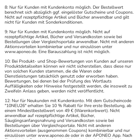
8: Nur für Kunden mit Kundenkonto möglich. Der Bestellwert
berechnet sich abzüglich ggf. eingelöster Gutscheine und Coupons.
Nicht auf rezeptpflichtige Artikel und Bücher anwendbar und gilt
nicht für Kunden mit Sonderkonditionen.
Krampfanfall bei Multipler
Erwachsene
2-3
1-2 ma
9: Nur für Kunden mit Kundenkonto möglich. Nicht auf
Sklerose:
Tabletten
rezeptpflichtige Artikel, Bücher und Versandkosten sowie bei
Bestellungen über Vergleichsportale anwendbar. Nicht mit anderen
Vorbeugung gegen einen
Erwachsene
2 Tabletten
2-mal 
Aktionsvorteilen kombinierbar und nur einzulösen unter
www.aponeo.de. Eine Barauszahlung ist nicht möglich.
Anfall beim
Alkoholentzugssyndrom:
10: Bei Produkt- und Shop-Bewertungen von Kunden auf unseren
Produktdetailseiten können wir nicht sicherstellen, dass diese nur
von solchen Kunden stammen, die die Waren oder
Dienstleistungen tatsächlich genutzt oder erworben haben.
Bewertungen, bei denen bei der Prüfung des Wortlauts
Vorbeugung
Erwachsene
4 Tabletten
2-mal 
Auffälligkeiten oder Hinweise festgestellt werden, die insoweit zu
Alkoholentzugssyndrom -
Zweifeln Anlass geben, werden nicht veröffentlicht.
bei schweren Formen:
12: Nur für Neukunden mit Kundenkonto. Mit dem Gutscheincode
"10NEU26" erhalten Sie 10 % Rabatt für Ihre erste Bestellung, ab
einem Mindestbestellwert von 49 € (Warenkorbwert). Nicht
anwendbar auf rezeptpflichtige Artikel, Bücher,
Säuglingsanfangsnahrung und Versandkosten sowie bei
Vorbeugung gegen ein
Erwachsene
1 Tablette
2-mal 
Bestellungen über Vergleichsportale. Nicht mit anderen
Wiederauftreten einer
Aktionsvorteilen (ausgenommen Coupons) kombinierbar und nur
manisch-depressiven
einzulösen unter www.aponeo.de oder in der APONEO App. Nach