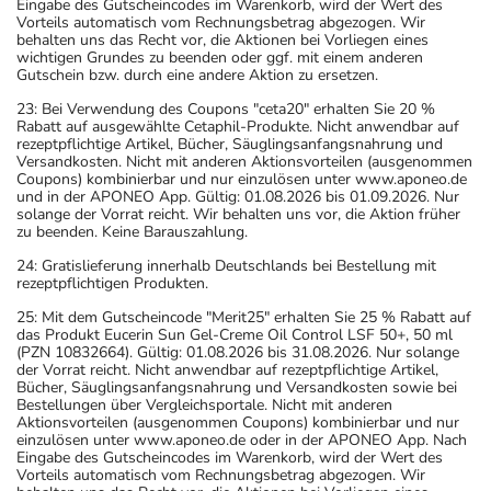
Eingabe des Gutscheincodes im Warenkorb, wird der Wert des
Phase:
Vorteils automatisch vom Rechnungsbetrag abgezogen. Wir
behalten uns das Recht vor, die Aktionen bei Vorliegen eines
wichtigen Grundes zu beenden oder ggf. mit einem anderen
Vorbeugung gegen ein
Erwachsene
2-3
2-mal 
Gutschein bzw. durch eine andere Aktion zu ersetzen.
Wiederauftreten einer
Tabletten
23: Bei Verwendung des Coupons "ceta20" erhalten Sie 20 %
manisch-depressiven Phase
Rabatt auf ausgewählte Cetaphil-Produkte. Nicht anwendbar auf
- bei schweren Formen:
rezeptpflichtige Artikel, Bücher, Säuglingsanfangsnahrung und
Versandkosten. Nicht mit anderen Aktionsvorteilen (ausgenommen
Coupons) kombinierbar und nur einzulösen unter www.aponeo.de
und in der APONEO App. Gültig: 01.08.2026 bis 01.09.2026. Nur
solange der Vorrat reicht. Wir behalten uns vor, die Aktion früher
zu beenden. Keine Barauszahlung.
Anwendungshinweise
24: Gratislieferung innerhalb Deutschlands bei Bestellung mit
Die Gesamtdosis sollte nicht ohne Rücksprache mit
rezeptpflichtigen Produkten.
einem Arzt oder Apotheker überschritten werden.
25: Mit dem Gutscheincode "Merit25" erhalten Sie 25 % Rabatt auf
das Produkt Eucerin Sun Gel-Creme Oil Control LSF 50+, 50 ml
(PZN 10832664). Gültig: 01.08.2026 bis 31.08.2026. Nur solange
Art der Anwendung?
der Vorrat reicht. Nicht anwendbar auf rezeptpflichtige Artikel,
Nehmen Sie das Arzneimittel unzerkaut mit Flüssigkeit
Bücher, Säuglingsanfangsnahrung und Versandkosten sowie bei
Bestellungen über Vergleichsportale. Nicht mit anderen
(z.B. 1 Glas Wasser) ein.
Aktionsvorteilen (ausgenommen Coupons) kombinierbar und nur
Oder: Trinken Sie das Arzneimittel nach Auflösen bzw.
einzulösen unter www.aponeo.de oder in der APONEO App. Nach
Eingabe des Gutscheincodes im Warenkorb, wird der Wert des
nach Zerfallenlassen in Wasser (z.B. ein Glas).
Vorteils automatisch vom Rechnungsbetrag abgezogen. Wir