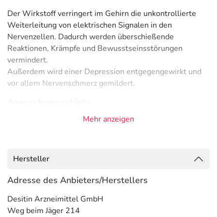
Der Wirkstoff verringert im Gehirn die unkontrollierte
Weiterleitung von elektrischen Signalen in den
Nervenzellen. Dadurch werden überschießende
Reaktionen, Krämpfe und Bewusstseinsstörungen
vermindert.
Außerdem wird einer Depression entgegengewirkt und
vor allem Nervenschmerz gemildert.
Anwendungsgebiete
Mehr anzeigen
- Epilepsie, wie:
- Epilepsie, fokal (auf einen Körperteil oder Funktion
begrenzte Anfälle)
- Epilepsie, fokal, sekundär generalisiert (erst lokal, dann
Hersteller
ausgeweitet), wie:
- Schlaf-Epilepsie, generalisiert (den ganzen Körper
Adresse des Anbieters/Herstellers
betreffende Anfälle)
Desitin Arzneimittel GmbH
- Epilepsie (den ganzen Körper betreffende Anfälle) im
Weg beim Jäger 214
Schlaf oder Wachsein