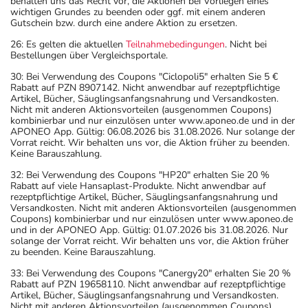
behalten uns das Recht vor, die Aktionen bei Vorliegen eines
wichtigen Grundes zu beenden oder ggf. mit einem anderen
Wichtige Hinweise
Gutschein bzw. durch eine andere Aktion zu ersetzen.
Was sollten Sie beachten?
26: Es gelten die aktuellen
Teilnahmebedingungen
. Nicht bei
Bestellungen über Vergleichsportale.
- Vorsicht: Das Reaktionsvermögen kann auch bei
bestimmungsgemäßem Gebrauch beeinträchtigt sein.
30: Bei Verwendung des Coupons "Ciclopoli5" erhalten Sie 5 €
Rabatt auf PZN 8907142. Nicht anwendbar auf rezeptpflichtige
Achten Sie vor allem darauf, wenn Sie am Straßenverkehr
Artikel, Bücher, Säuglingsanfangsnahrung und Versandkosten.
teilnehmen oder Maschinen (auch im Haushalt) bedienen,
Nicht mit anderen Aktionsvorteilen (ausgenommen Coupons)
kombinierbar und nur einzulösen unter www.aponeo.de und in der
mit denen Sie sich verletzen können.
APONEO App. Gültig: 06.08.2026 bis 31.08.2026. Nur solange der
- Vorsicht: Vermeiden Sie die Einnahme von Alkohol.
Vorrat reicht. Wir behalten uns vor, die Aktion früher zu beenden.
Keine Barauszahlung.
- Die Wirkung der Anti-Baby-Pille kann durch das
Arzneimittel beeinträchtigt werden. Für die Dauer der
32: Bei Verwendung des Coupons "HP20" erhalten Sie 20 %
Rabatt auf viele Hansaplast-Produkte. Nicht anwendbar auf
Einnahme sollten Sie deshalb zusätzliche Maßnahmen zur
rezeptpflichtige Artikel, Bücher, Säuglingsanfangsnahrung und
Empfängnisverhütung treffen.
Versandkosten. Nicht mit anderen Aktionsvorteilen (ausgenommen
Coupons) kombinierbar und nur einzulösen unter www.aponeo.de
- Vermeiden Sie übermäßige UV-Strahlung, z.B. in
und in der APONEO App. Gültig: 01.07.2026 bis 31.08.2026. Nur
Solarien oder bei ausgedehnten Sonnenbädern, weil die
solange der Vorrat reicht. Wir behalten uns vor, die Aktion früher
zu beenden. Keine Barauszahlung.
Haut während der Anwendung des Arzneimittels
empfindlicher reagiert.
33: Bei Verwendung des Coupons "Canergy20" erhalten Sie 20 %
Rabatt auf PZN 19658110. Nicht anwendbar auf rezeptpflichtige
- Bei Frauen im gebärfähigen Alter sind während und
Artikel, Bücher, Säuglingsanfangsnahrung und Versandkosten.
unter Umständen auch eine Zeit lang nach der Therapie
Nicht mit anderen Aktionsvorteilen (ausgenommen Coupons)