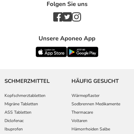
Folgen Sie uns
- Hautausschlag
- Haarausfall
- Schwitzen
- Akne
- Haarwuchs, verstärkter
Unsere Aponeo App
- Veränderung der Hautfarbe
- Entzündung der Blutgefäße
- Pulserniedrigung
- Herzrhythmusstörungen
- AV-Block (gestörter Herzschlag bei der Überleitung
vom Vorhof zur Kammer)
SCHMERZMITTEL
HÄUFIG GESUCHT
- Nierenfunktionsstörungen, wie:
- Eiweißverlust über die Niere (Eiweiß im Urin)
Kopfschmerztabletten
Wärmepflaster
- Ausscheidung von Blutbestandteilen mit dem Urin
Migräne Tabletten
Sodbrennen Medikamente
- Verminderte Urinproduktion
ASS Tabletten
Thermacare
- Störungen des Salzhaushaltes, wie:
Diclofenac
Voltaren
- Natriummangel
- Wassereinlagerungen (Ödeme)
Ibuprofen
Hämorrhoiden Salbe