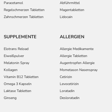
- Leberfunktionsstörungen
Paracetamol
Abführmittel
- Lebervergrößerung
Regelschmerzen Tabletten
Magentabletten
- Veränderung der Leberwerte
Zahnschmerzen Tabletten
Lidocain
- Milzvergrößerung
- Veränderung des Blutbildes, wie:
- Leukozytose (erhöhte Anzahl an weißen
SUPPLEMENTE
ALLERGIEN
Blutkörperchen)
- Leukopenie (Verminderung der Anzahl der weißen
Elotrans Reload
Allergie Medikamente
Blutkörperchen)
- Eosinophilie (erhöhte Anzahl an bestimmten weißen
Eiweißpulver
Allergie Tabletten
Blutkörperchen)
Melatonin Spray
Augentropfen Allergie
- Thrombozytopenie (Verminderung der Anzahl der
Kollagen
Mometason Nasenspray
Blutplättchen)
Vitamin B12 Tabletten
Cetirizin
- Gelenkschmerzen
Omega 3 Kapseln
Levocetirizin
- Fieber
Laktase Tabletten
Loratadin
- Lymphknotenschwellungen
- Durchfälle
Ginseng
Desloratadin
- Verstopfung
- Entzündung der mittleren Hautschicht mit Schuppen