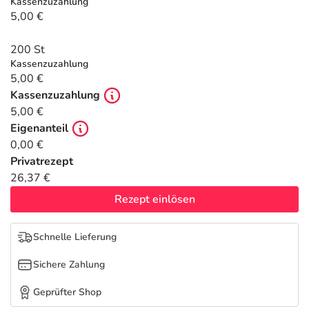
Refluthin, Lasea & Carmenthin Deals
Sport & Fitness
Täglich gut versorgt
Kassenzuzahlung
5,00 €
Salus Deals
Tierapotheke
200 St
Kassenzuzahlung
5,00 €
Vitamine & Mineralstoffe
Kassenzuzahlung
5,00 €
Marken
Eigenanteil
0,00 €
Privatrezept
26,37 €
Rezept einlösen
Schnelle Lieferung
Sichere Zahlung
Geprüfter Shop