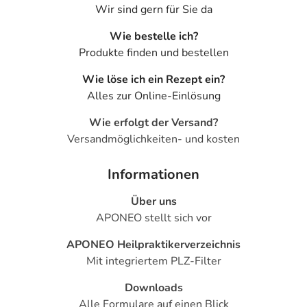
weitermachen können.
Wir sind gern für Sie da
Ist Ihnen das Arzneimittel trotz einer Gegenanzeige
Wie bestelle ich?
verordnet worden, sprechen Sie mit Ihrem Arzt oder
Produkte finden und bestellen
Apotheker. Der therapeutische Nutzen kann höher sein,
Wie löse ich ein Rezept ein?
als das Risiko, das die Anwendung bei einer
Alles zur Online-Einlösung
Gegenanzeige in sich birgt.
Wie erfolgt der Versand?
Nebenwirkungen
Versandmöglichkeiten- und kosten
Welche unerwünschten Wirkungen können auftreten?
Informationen
- Magen-Darm-Beschwerden, wie:
Über uns
- Übelkeit
APONEO stellt sich vor
- Erbrechen
- Appetitlosigkeit
APONEO Heilpraktikerverzeichnis
- Gewichtszunahme
Mit integriertem PLZ-Filter
- Mundtrockenheit
- Kopfschmerzen
Downloads
- Schwindel
Alle Formulare auf einen Blick