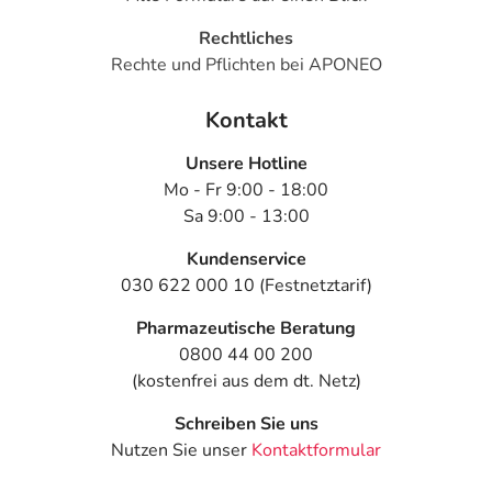
- Benommenheit
Rechtliches
- Schläfrigkeit
Rechte und Pflichten bei APONEO
- Sedierung
- Koordinationsstörung
Kontakt
- Unruhe
- Verwirrtheit
Unsere Hotline
- Unwillkürliche Bewegungen, wie:
Mo - Fr 9:00 - 18:00
- Flatterndes Muskelzittern
Sa 9:00 - 13:00
- Muskelzuckungen
- Bewegungsstörungen
Kundenservice
- Selbstmordgedanken
030 622 000 10 (Festnetztarif)
- Sehstörungen, wie:
Pharmazeutische Beratung
- Augenzittern
0800 44 00 200
- Doppeltsehen
(kostenfrei aus dem dt. Netz)
- Störung der Nah- und Ferneinstellung des Auges
(Akkommodation)
Schreiben Sie uns
- Überempfindlichkeitsreaktionen der Haut, wie:
Nutzen Sie unser
Kontaktformular
- Juckreiz
- Nesselausschlag