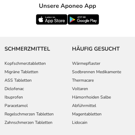
Unsere Aponeo App
SCHMERZMITTEL
HÄUFIG GESUCHT
Kopfschmerztabletten
Wärmepflaster
Migräne Tabletten
Sodbrennen Medikamente
ASS Tabletten
Thermacare
Diclofenac
Voltaren
Ibuprofen
Hämorrhoiden Salbe
Paracetamol
Abführmittel
Regelschmerzen Tabletten
Magentabletten
Zahnschmerzen Tabletten
Lidocain