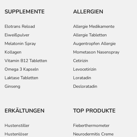
SUPPLEMENTE
ALLERGIEN
Elotrans Reload
Allergie Medikamente
Eiweißpulver
Allergie Tabletten
Melatonin Spray
Augentropfen Allergie
Kollagen
Mometason Nasenspray
Vitamin B12 Tabletten
Cetirizin
Omega 3 Kapseln
Levocetirizin
Laktase Tabletten
Loratadin
Ginseng
Desloratadin
ERKÄLTUNGEN
TOP PRODUKTE
Hustenstiller
Fieberthermometer
Hustenlöser
Neurodermitis Creme