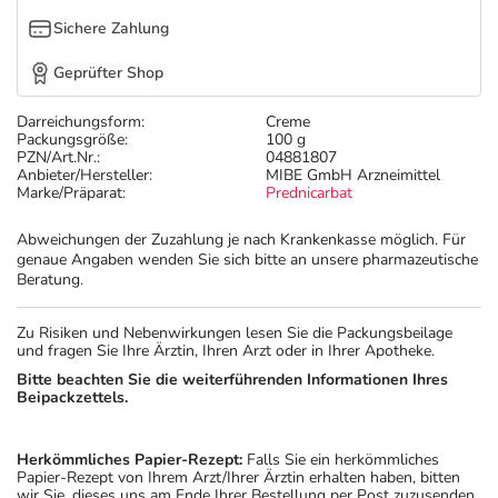
Sichere Zahlung
Geprüfter Shop
Darreichungsform:
Creme
Packungsgröße:
100 g
PZN/Art.Nr.:
04881807
Anbieter/Hersteller:
MIBE GmbH Arzneimittel
Marke/Präparat:
Prednicarbat
Abweichungen der Zuzahlung je nach Krankenkasse möglich. Für
genaue Angaben wenden Sie sich bitte an unsere pharmazeutische
Beratung.
Zu Risiken und Nebenwirkungen lesen Sie die Packungsbeilage
und fragen Sie Ihre Ärztin, Ihren Arzt oder in Ihrer Apotheke.
Bitte beachten Sie die weiterführenden Informationen Ihres
Beipackzettels.
Herkömmliches Papier-Rezept:
Falls Sie ein herkömmliches
Papier-Rezept von Ihrem Arzt/Ihrer Ärztin erhalten haben, bitten
wir Sie, dieses uns am Ende Ihrer Bestellung per Post zuzusenden.