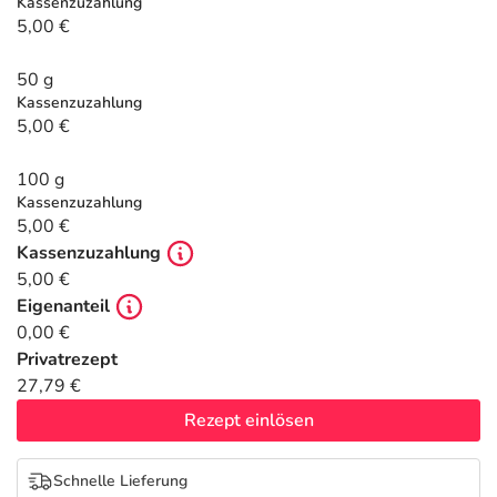
Refluthin, Lasea & Carmenthin Deals
Sport & Fitness
Täglich gut versorgt
Kassenzuzahlung
5,00 €
Salus Deals
Tierapotheke
50 g
Kassenzuzahlung
5,00 €
Vitamine & Mineralstoffe
100 g
Marken
Kassenzuzahlung
5,00 €
Kassenzuzahlung
5,00 €
Eigenanteil
0,00 €
Privatrezept
27,79 €
Rezept einlösen
Schnelle Lieferung