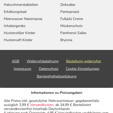
Halsschmerztabletten
Zinksalbe
Erkältungsbad
Pantoprazol
Meerwasser Nasenspray
Fußpilz Creme
Inhaliergeräte
Mückenschutz
Hustenstiller Kinder
Panthenol Salbe
Hustensaft Kinder
Bryonia
AGB
Widerrufsbelehrung
Bestellung widerrufen
Impressum
Datenschutz
Cookie-Einstellungen
Barrierefreiheitserklärung
Informationen zu Preisangaben
Alle Preise inkl. gesetzlicher Mehrwertsteuer, gegebenenfalls
zuzüglich 3,99 €
Versandkosten
, ab 34,99 € Bestellwert
versandkostenfrei innerhalb Deutschlands.
(Lieferung nach Österreich: 4,95 € Versandkosten unabhängig vom