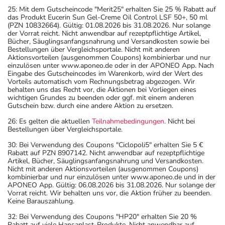
25: Mit dem Gutscheincode "Merit25" erhalten Sie 25 % Rabatt auf
das Produkt Eucerin Sun Gel-Creme Oil Control LSF 50+, 50 ml
(PZN 10832664). Gültig: 01.08.2026 bis 31.08.2026. Nur solange
der Vorrat reicht. Nicht anwendbar auf rezeptpflichtige Artikel,
Bücher, Säuglingsanfangsnahrung und Versandkosten sowie bei
Bestellungen über Vergleichsportale. Nicht mit anderen
Aktionsvorteilen (ausgenommen Coupons) kombinierbar und nur
einzulösen unter www.aponeo.de oder in der APONEO App. Nach
Eingabe des Gutscheincodes im Warenkorb, wird der Wert des
Vorteils automatisch vom Rechnungsbetrag abgezogen. Wir
behalten uns das Recht vor, die Aktionen bei Vorliegen eines
wichtigen Grundes zu beenden oder ggf. mit einem anderen
Gutschein bzw. durch eine andere Aktion zu ersetzen.
26: Es gelten die aktuellen
Teilnahmebedingungen
. Nicht bei
Bestellungen über Vergleichsportale.
30: Bei Verwendung des Coupons "Ciclopoli5" erhalten Sie 5 €
Rabatt auf PZN 8907142. Nicht anwendbar auf rezeptpflichtige
Artikel, Bücher, Säuglingsanfangsnahrung und Versandkosten.
Nicht mit anderen Aktionsvorteilen (ausgenommen Coupons)
kombinierbar und nur einzulösen unter www.aponeo.de und in der
APONEO App. Gültig: 06.08.2026 bis 31.08.2026. Nur solange der
Vorrat reicht. Wir behalten uns vor, die Aktion früher zu beenden.
Keine Barauszahlung.
32: Bei Verwendung des Coupons "HP20" erhalten Sie 20 %
Rabatt auf viele Hansaplast-Produkte. Nicht anwendbar auf