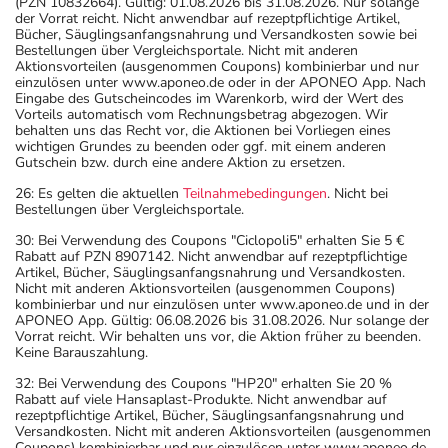
(PZN 10832664). Gültig: 01.08.2026 bis 31.08.2026. Nur solange
der Vorrat reicht. Nicht anwendbar auf rezeptpflichtige Artikel,
Bücher, Säuglingsanfangsnahrung und Versandkosten sowie bei
Bestellungen über Vergleichsportale. Nicht mit anderen
Aktionsvorteilen (ausgenommen Coupons) kombinierbar und nur
einzulösen unter www.aponeo.de oder in der APONEO App. Nach
Eingabe des Gutscheincodes im Warenkorb, wird der Wert des
Vorteils automatisch vom Rechnungsbetrag abgezogen. Wir
behalten uns das Recht vor, die Aktionen bei Vorliegen eines
wichtigen Grundes zu beenden oder ggf. mit einem anderen
Gutschein bzw. durch eine andere Aktion zu ersetzen.
26: Es gelten die aktuellen
Teilnahmebedingungen
. Nicht bei
Bestellungen über Vergleichsportale.
30: Bei Verwendung des Coupons "Ciclopoli5" erhalten Sie 5 €
Rabatt auf PZN 8907142. Nicht anwendbar auf rezeptpflichtige
Artikel, Bücher, Säuglingsanfangsnahrung und Versandkosten.
Nicht mit anderen Aktionsvorteilen (ausgenommen Coupons)
kombinierbar und nur einzulösen unter www.aponeo.de und in der
APONEO App. Gültig: 06.08.2026 bis 31.08.2026. Nur solange der
Vorrat reicht. Wir behalten uns vor, die Aktion früher zu beenden.
Keine Barauszahlung.
32: Bei Verwendung des Coupons "HP20" erhalten Sie 20 %
Rabatt auf viele Hansaplast-Produkte. Nicht anwendbar auf
rezeptpflichtige Artikel, Bücher, Säuglingsanfangsnahrung und
Versandkosten. Nicht mit anderen Aktionsvorteilen (ausgenommen
Coupons) kombinierbar und nur einzulösen unter www.aponeo.de