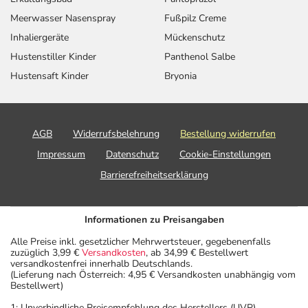
Meerwasser Nasenspray
Fußpilz Creme
Inhaliergeräte
Mückenschutz
Hustenstiller Kinder
Panthenol Salbe
Hustensaft Kinder
Bryonia
AGB
Widerrufsbelehrung
Bestellung widerrufen
Impressum
Datenschutz
Cookie-Einstellungen
Barrierefreiheitserklärung
Informationen zu Preisangaben
Alle Preise inkl. gesetzlicher Mehrwertsteuer, gegebenenfalls
zuzüglich 3,99 €
Versandkosten
, ab 34,99 € Bestellwert
versandkostenfrei innerhalb Deutschlands.
(Lieferung nach Österreich: 4,95 € Versandkosten unabhängig vom
Bestellwert)
1: Unverbindliche Preisempfehlung des Herstellers (UVP)