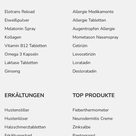
Elotrans Reload
Allergie Medikamente
Eiweißpulver
Allergie Tabletten
Melatonin Spray
Augentropfen Allergie
Kollagen
Mometason Nasenspray
Vitamin B12 Tabletten
Cetirizin
Omega 3 Kapseln
Levocetirizin
Laktase Tabletten
Loratadin
Ginseng
Desloratadin
ERKÄLTUNGEN
TOP PRODUKTE
Hustenstiller
Fieberthermometer
Hustenlöser
Neurodermitis Creme
Halsschmerztabletten
Zinksalbe
Erkältungsbad
Pantoprazol