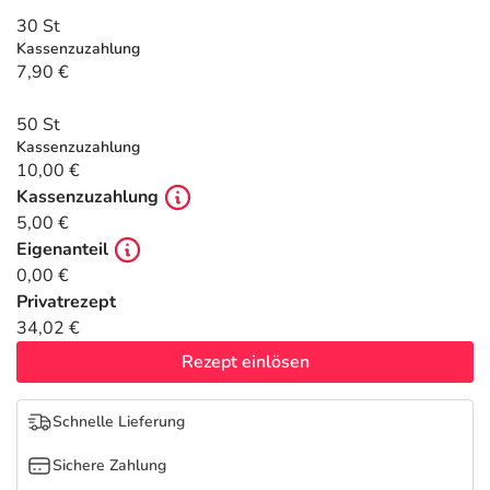
Refluthin, Lasea & Carmenthin Deals
Sport & Fitness
Täglich gut versorgt
30 St
Kassenzuzahlung
Salus Deals
Tierapotheke
7,90 €
50 St
Vitamine & Mineralstoffe
Kassenzuzahlung
10,00 €
Marken
Kassenzuzahlung
5,00 €
Eigenanteil
0,00 €
Privatrezept
34,02 €
Rezept einlösen
Schnelle Lieferung
Sichere Zahlung