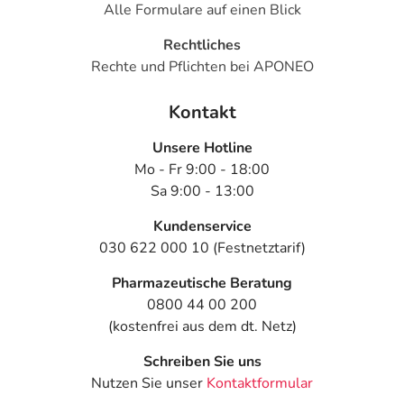
Veränderung während der Behandlung, wenden Sie sich
Alle Formulare auf einen Blick
an Ihren Arzt oder Apotheker.
Rechtliches
Rechte und Pflichten bei APONEO
Für die Information an dieser Stelle werden vor allem
Nebenwirkungen berücksichtigt, die bei mindestens
Kontakt
einem von 1.000 behandelten Patienten auftreten.
Dosierung
Unsere Hotline
Mo - Fr 9:00 - 18:00
Text
Personen
Einzeldosis
Gesam
Sa 9:00 - 13:00
Kundenservice
Bei
Erwachsene
1 Tablette
1-mal tä
Schilddrüsenunterfunktion
030 622 000 10 (Festnetztarif)
- Behandlungsbeginn (die
Pharmazeutische Beratung
ersten 2-4 Wochen der
Therapie):
0800 44 00 200
(kostenfrei aus dem dt. Netz)
Bei
Erwachsene
2-4
1-mal tä
Schilddrüsenunterfunktion
Tabletten
Schreiben Sie uns
- Erhaltungsdosis:
Nutzen Sie unser
Kontaktformular