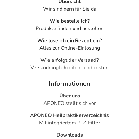
Übersicht
- Kreislaufzusammenbruch (Kreislaufkollaps) bei
Wir sind gern für Sie da
Frühgeborenen mit niedrigem Geburtsgewicht
Wie bestelle ich?
- Durchfälle
Produkte finden und bestellen
- Erbrechen
- Übelkeit
Wie löse ich ein Rezept ein?
- Hautausschlag
Alles zur Online-Einlösung
- Nesselausschlag (Urtikaria)
- Schwitzen
Wie erfolgt der Versand?
- Muskelschwäche
Versandmöglichkeiten- und kosten
- Muskelkrämpfe
- Osteoporose (Knochenschwund)
Informationen
- Menstruationsstörung
Über uns
- Übersteigerte Empfindlichkeit gegenüber hoher
APONEO stellt sich vor
Temperatur
- Fieber
APONEO Heilpraktikerverzeichnis
- Gewichtsverlust
Mit integriertem PLZ-Filter
Bemerken Sie eine Befindlichkeitsstörung oder
Downloads