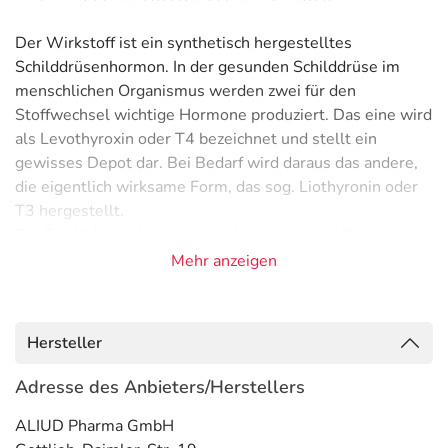
Der Wirkstoff ist ein synthetisch hergestelltes
Schilddrüsenhormon. In der gesunden Schilddrüse im
menschlichen Organismus werden zwei für den
Stoffwechsel wichtige Hormone produziert. Das eine wird
als Levothyroxin oder T4 bezeichnet und stellt ein
gewisses Depot dar. Bei Bedarf wird daraus das andere,
die eigentlich wirksame Form, das sog. Liothyronin oder
T3 hergestellt.
Die Schilddrüsenhormone sind entscheidend für einen
funktionierenden Stoffwechsel des menschlichen
Mehr anzeigen
Organismus. Werden sie vom Körper nicht in
ausreichender Menge selbst hergestellt, müssen sie
regelmäßig zugeführt werden. Durch das Arzneimittel
Hersteller
wird nur die "Vorratsform", das Levothyroxin
eingenommen. So kann der Körper weiterhin
Adresse des Anbieters/Herstellers
bedarfsgerecht die Umwandlung in Liothyronin
ALIUD Pharma GmbH
vornehmen.