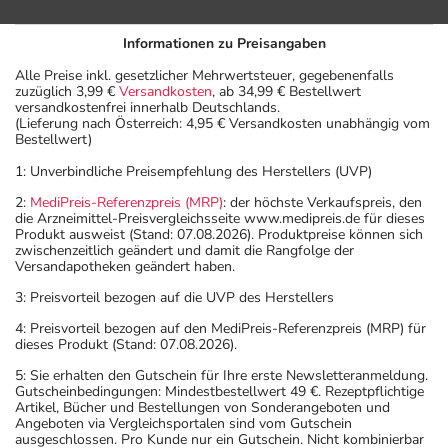
nach seinen Anweisungen anwenden.
Informationen zu Preisangaben
Aufbewahrung
Alle Preise inkl. gesetzlicher Mehrwertsteuer, gegebenenfalls
Aufbewahrung
zuzüglich 3,99 €
Versandkosten
, ab 34,99 € Bestellwert
versandkostenfrei innerhalb Deutschlands.
(Lieferung nach Österreich: 4,95 € Versandkosten unabhängig vom
Lagerung vor Anbruch
Bestellwert)
Das Arzneimittel muss
1: Unverbindliche Preisempfehlung des Herstellers (UVP)
- vor Hitze geschützt
2:
MediPreis-Referenzpreis (MRP)
: der höchste Verkaufspreis, den
- vor Feuchtigkeit geschützt (z.B. im fest verschlossenen
die Arzneimittel-Preisvergleichsseite www.medipreis.de für dieses
Behältnis)
Produkt ausweist (Stand: 07.08.2026). Produktpreise können sich
zwischenzeitlich geändert und damit die Rangfolge der
- im Dunkeln (z.B. im Umkarton)
Versandapotheken geändert haben.
aufbewahrt werden.
3: Preisvorteil bezogen auf die UVP des Herstellers
Aufbewahrung nach Anbruch oder Zubereitung
Das Arzneimittel muss nach Anbruch/Zubereitung
4: Preisvorteil bezogen auf den MediPreis-Referenzpreis (MRP) für
dieses Produkt (Stand: 07.08.2026).
innerhalb der nächsten Stunde verbraucht werden!
5: Sie erhalten den Gutschein für Ihre erste Newsletteranmeldung.
Gutscheinbedingungen: Mindestbestellwert 49 €. Rezeptpflichtige
Diese Angabe gilt nur für die zubereitete Suspension.
Artikel, Bücher und Bestellungen von Sonderangeboten und
Wichtige Hinweise
Angeboten via Vergleichsportalen sind vom Gutschein
ausgeschlossen. Pro Kunde nur ein Gutschein. Nicht kombinierbar