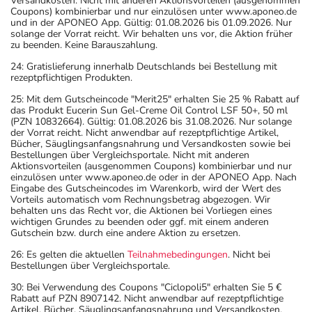
Versandkosten. Nicht mit anderen Aktionsvorteilen (ausgenommen
Coupons) kombinierbar und nur einzulösen unter www.aponeo.de
und in der APONEO App. Gültig: 01.08.2026 bis 01.09.2026. Nur
solange der Vorrat reicht. Wir behalten uns vor, die Aktion früher
zu beenden. Keine Barauszahlung.
24: Gratislieferung innerhalb Deutschlands bei Bestellung mit
rezeptpflichtigen Produkten.
25: Mit dem Gutscheincode "Merit25" erhalten Sie 25 % Rabatt auf
das Produkt Eucerin Sun Gel-Creme Oil Control LSF 50+, 50 ml
(PZN 10832664). Gültig: 01.08.2026 bis 31.08.2026. Nur solange
der Vorrat reicht. Nicht anwendbar auf rezeptpflichtige Artikel,
Bücher, Säuglingsanfangsnahrung und Versandkosten sowie bei
Bestellungen über Vergleichsportale. Nicht mit anderen
Aktionsvorteilen (ausgenommen Coupons) kombinierbar und nur
einzulösen unter www.aponeo.de oder in der APONEO App. Nach
Eingabe des Gutscheincodes im Warenkorb, wird der Wert des
Vorteils automatisch vom Rechnungsbetrag abgezogen. Wir
behalten uns das Recht vor, die Aktionen bei Vorliegen eines
wichtigen Grundes zu beenden oder ggf. mit einem anderen
Gutschein bzw. durch eine andere Aktion zu ersetzen.
26: Es gelten die aktuellen
Teilnahmebedingungen
. Nicht bei
Bestellungen über Vergleichsportale.
30: Bei Verwendung des Coupons "Ciclopoli5" erhalten Sie 5 €
Rabatt auf PZN 8907142. Nicht anwendbar auf rezeptpflichtige
Artikel, Bücher, Säuglingsanfangsnahrung und Versandkosten.