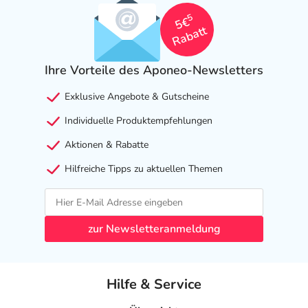
als das Risiko, das die Anwendung bei einer
5
5€
Gegenanzeige in sich birgt.
Rabatt
Nebenwirkungen
Ihre Vorteile des Aponeo-Newsletters
Welche unerwünschten Wirkungen können auftreten?
Exklusive Angebote & Gutscheine
- Schlaflosigkeit
Individuelle Produktempfehlungen
- Kopfschmerzen
- Herzklopfen
Aktionen & Rabatte
- Nervosität
Hilfreiche Tipps zu aktuellen Themen
- Pulsbeschleunigung
- Erhöhter Hirndruck ohne bekannte Ursache (besonders
bei Kindern)
- Überempfindlichkeit
zur Newsletteranmeldung
- Innere Unruhe
- Zittern
- Herzrhythmusstörungen
Hilfe & Service
- Brustenge (Angina pectoris)-ähnliche Beschwerden
- Wärmegefühl