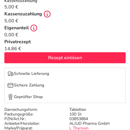
Refluthin, Lasea & Carmenthin Deals
Sport & Fitness
Täglich gut versorgt
Kassenzuzahlung
5,00 €
Kassenzuzahlung
Salus Deals
Tierapotheke
5,00 €
Eigenanteil
Vitamine & Mineralstoffe
0,00 €
Privatrezept
14,86 €
Marken
Rezept einlösen
Schnelle Lieferung
Sichere Zahlung
Geprüfter Shop
Darreichungsform:
Tabletten
Packungsgröße:
100 St
PZN/Art.Nr.:
03853884
Anbieter/Hersteller:
ALIUD Pharma GmbH
Marke/Präparat:
L Thyroxin