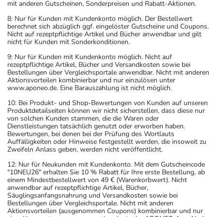
mit anderen Gutscheinen, Sonderpreisen und Rabatt-Aktionen.
Was sollten Sie beachten?
- Eine gute Stoffwechseleinstellung und engmaschige
8: Nur für Kunden mit Kundenkonto möglich. Der Bestellwert
berechnet sich abzüglich ggf. eingelöster Gutscheine und Coupons.
Überwachung während der Schwangerschaft ist
Nicht auf rezeptpflichtige Artikel und Bücher anwendbar und gilt
unbedingt erforderlich.
nicht für Kunden mit Sonderkonditionen.
- Vorsicht bei Allergie gegen Maisstärke!
9: Nur für Kunden mit Kundenkonto möglich. Nicht auf
- Es kann Arzneimittel geben, mit denen
rezeptpflichtige Artikel, Bücher und Versandkosten sowie bei
Bestellungen über Vergleichsportale anwendbar. Nicht mit anderen
Wechselwirkungen auftreten. Sie sollten deswegen
Aktionsvorteilen kombinierbar und nur einzulösen unter
generell vor der Behandlung mit einem neuen
www.aponeo.de. Eine Barauszahlung ist nicht möglich.
Arzneimittel jedes andere, das Sie bereits anwenden,
10: Bei Produkt- und Shop-Bewertungen von Kunden auf unseren
Produktdetailseiten können wir nicht sicherstellen, dass diese nur
dem Arzt oder Apotheker angeben. Das gilt auch für
von solchen Kunden stammen, die die Waren oder
Arzneimittel, die Sie selbst kaufen, nur gelegentlich
Dienstleistungen tatsächlich genutzt oder erworben haben.
Bewertungen, bei denen bei der Prüfung des Wortlauts
anwenden oder deren Anwendung schon einige Zeit
Auffälligkeiten oder Hinweise festgestellt werden, die insoweit zu
zurückliegt.
Zweifeln Anlass geben, werden nicht veröffentlicht.
Bitte verwenden Sie dieses Arzneimittel nicht mehr nach
12: Nur für Neukunden mit Kundenkonto. Mit dem Gutscheincode
dem auf der Packung oder der Umverpackung
"10NEU26" erhalten Sie 10 % Rabatt für Ihre erste Bestellung, ab
einem Mindestbestellwert von 49 € (Warenkorbwert). Nicht
angegebenen Verfallsdatum. Das Verfallsdatum bezieht
anwendbar auf rezeptpflichtige Artikel, Bücher,
sich auf den letzten Tag des angegebenen Monats.
Säuglingsanfangsnahrung und Versandkosten sowie bei
Bestellungen über Vergleichsportale. Nicht mit anderen
Aktionsvorteilen (ausgenommen Coupons) kombinierbar und nur