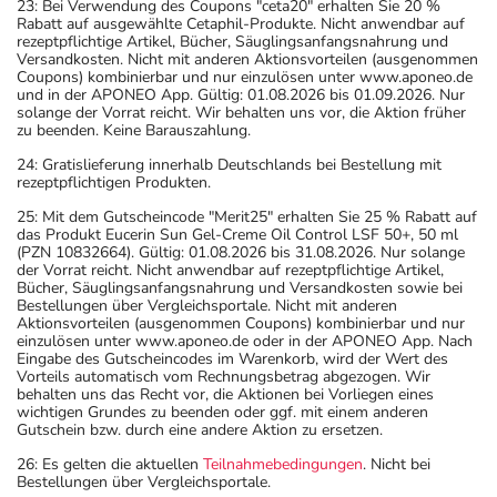
23: Bei Verwendung des Coupons "ceta20" erhalten Sie 20 %
Rabatt auf ausgewählte Cetaphil-Produkte. Nicht anwendbar auf
rezeptpflichtige Artikel, Bücher, Säuglingsanfangsnahrung und
Versandkosten. Nicht mit anderen Aktionsvorteilen (ausgenommen
Coupons) kombinierbar und nur einzulösen unter www.aponeo.de
und in der APONEO App. Gültig: 01.08.2026 bis 01.09.2026. Nur
solange der Vorrat reicht. Wir behalten uns vor, die Aktion früher
zu beenden. Keine Barauszahlung.
24: Gratislieferung innerhalb Deutschlands bei Bestellung mit
rezeptpflichtigen Produkten.
25: Mit dem Gutscheincode "Merit25" erhalten Sie 25 % Rabatt auf
das Produkt Eucerin Sun Gel-Creme Oil Control LSF 50+, 50 ml
(PZN 10832664). Gültig: 01.08.2026 bis 31.08.2026. Nur solange
der Vorrat reicht. Nicht anwendbar auf rezeptpflichtige Artikel,
Bücher, Säuglingsanfangsnahrung und Versandkosten sowie bei
Bestellungen über Vergleichsportale. Nicht mit anderen
Aktionsvorteilen (ausgenommen Coupons) kombinierbar und nur
einzulösen unter www.aponeo.de oder in der APONEO App. Nach
Eingabe des Gutscheincodes im Warenkorb, wird der Wert des
Vorteils automatisch vom Rechnungsbetrag abgezogen. Wir
behalten uns das Recht vor, die Aktionen bei Vorliegen eines
wichtigen Grundes zu beenden oder ggf. mit einem anderen
Gutschein bzw. durch eine andere Aktion zu ersetzen.
26: Es gelten die aktuellen
Teilnahmebedingungen
. Nicht bei
Bestellungen über Vergleichsportale.