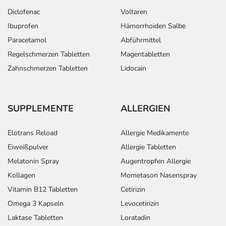
Diclofenac
Voltaren
Ibuprofen
Hämorrhoiden Salbe
Paracetamol
Abführmittel
Regelschmerzen Tabletten
Magentabletten
Zahnschmerzen Tabletten
Lidocain
SUPPLEMENTE
ALLERGIEN
Elotrans Reload
Allergie Medikamente
Eiweißpulver
Allergie Tabletten
Melatonin Spray
Augentropfen Allergie
Kollagen
Mometason Nasenspray
Vitamin B12 Tabletten
Cetirizin
Omega 3 Kapseln
Levocetirizin
Laktase Tabletten
Loratadin