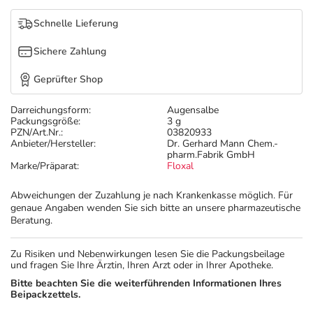
Refluthin, Lasea & Carmenthin Deals
Sport & Fitness
Täglich gut versorgt
Schnelle Lieferung
Salus Deals
Tierapotheke
Sichere Zahlung
Geprüfter Shop
Vitamine & Mineralstoffe
Darreichungsform:
Augensalbe
Packungsgröße:
3 g
Marken
PZN/Art.Nr.:
03820933
Anbieter/Hersteller:
Dr. Gerhard Mann Chem.-
pharm.Fabrik GmbH
Marke/Präparat:
Floxal
Abweichungen der Zuzahlung je nach Krankenkasse möglich. Für
genaue Angaben wenden Sie sich bitte an unsere pharmazeutische
Beratung.
Zu Risiken und Nebenwirkungen lesen Sie die Packungsbeilage
und fragen Sie Ihre Ärztin, Ihren Arzt oder in Ihrer Apotheke.
Bitte beachten Sie die weiterführenden Informationen Ihres
Beipackzettels.