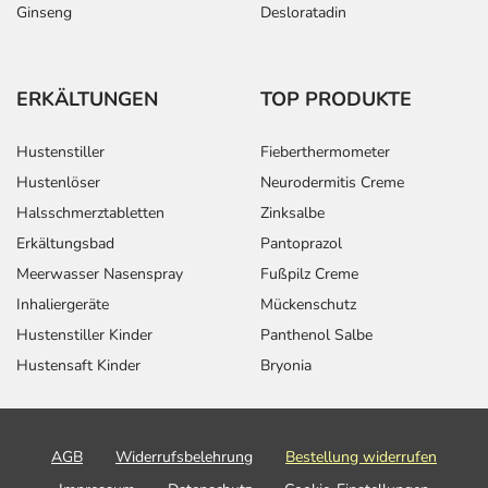
Ginseng
Desloratadin
ERKÄLTUNGEN
TOP PRODUKTE
Hustenstiller
Fieberthermometer
Hustenlöser
Neurodermitis Creme
Halsschmerztabletten
Zinksalbe
Erkältungsbad
Pantoprazol
Meerwasser Nasenspray
Fußpilz Creme
Inhaliergeräte
Mückenschutz
Hustenstiller Kinder
Panthenol Salbe
Hustensaft Kinder
Bryonia
AGB
Widerrufsbelehrung
Bestellung widerrufen