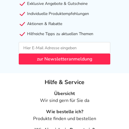
Nebenwirkungen
Exklusive Angebote & Gutscheine
Welche unerwünschten Wirkungen können auftreten?
Individuelle Produktempfehlungen
Aktionen & Rabatte
- Mundtrockenheit
- Verdauungsbeschwerden
Hilfreiche Tipps zu aktuellen Themen
- Verstopfung
- Bauchschmerzen
- Übelkeit
zur Newsletteranmeldung
- Trockene Augen
- Trockene Nasenschleimhaut
- Störung der Nah- und Ferneinstellung des Auges
Hilfe & Service
(Akkommodation)
- Herzbeschwerden mit beschleunigtem Puls (Herzrasen)
Übersicht
- Durchfall
Wir sind gern für Sie da
- Entweichen von Darmgasen
- Blähung
Wie bestelle ich?
- Hautausschlag
Produkte finden und bestellen
- Blasenentleerungsstörung (mit Restharnbildung)