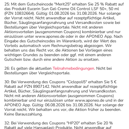
25: Mit dem Gutscheincode "Merit25" erhalten Sie 25 % Rabatt auf
das Produkt Eucerin Sun Gel-Creme Oil Control LSF 50+, 50 ml
(PZN 10832664). Gültig: 01.08.2026 bis 31.08.2026. Nur solange
der Vorrat reicht. Nicht anwendbar auf rezeptpflichtige Artikel,
Bücher, Säuglingsanfangsnahrung und Versandkosten sowie bei
Bestellungen über Vergleichsportale. Nicht mit anderen
Aktionsvorteilen (ausgenommen Coupons) kombinierbar und nur
einzulösen unter www.aponeo.de oder in der APONEO App. Nach
Eingabe des Gutscheincodes im Warenkorb, wird der Wert des
Vorteils automatisch vom Rechnungsbetrag abgezogen. Wir
behalten uns das Recht vor, die Aktionen bei Vorliegen eines
wichtigen Grundes zu beenden oder ggf. mit einem anderen
Gutschein bzw. durch eine andere Aktion zu ersetzen.
26: Es gelten die aktuellen
Teilnahmebedingungen
. Nicht bei
Bestellungen über Vergleichsportale.
30: Bei Verwendung des Coupons "Ciclopoli5" erhalten Sie 5 €
Rabatt auf PZN 8907142. Nicht anwendbar auf rezeptpflichtige
Artikel, Bücher, Säuglingsanfangsnahrung und Versandkosten.
Nicht mit anderen Aktionsvorteilen (ausgenommen Coupons)
kombinierbar und nur einzulösen unter www.aponeo.de und in der
APONEO App. Gültig: 06.08.2026 bis 31.08.2026. Nur solange der
Vorrat reicht. Wir behalten uns vor, die Aktion früher zu beenden.
Keine Barauszahlung.
32: Bei Verwendung des Coupons "HP20" erhalten Sie 20 %
Rabatt auf viele Hansaplast-Produkte. Nicht anwendbar auf