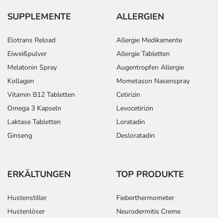
oder Vorsichtsmaßnahmen.
SUPPLEMENTE
ALLERGIEN
Eine vom Arzt verordnete Dosierung kann von den
Elotrans Reload
Allergie Medikamente
Angaben der Packungsbeilage abweichen. Da der Arzt sie
Eiweißpulver
Allergie Tabletten
individuell abstimmt, sollten Sie das Arzneimittel daher
nach seinen Anweisungen anwenden.
Melatonin Spray
Augentropfen Allergie
Kollagen
Mometason Nasenspray
Aufbewahrung
Vitamin B12 Tabletten
Cetirizin
Wichtige Hinweise
Omega 3 Kapseln
Levocetirizin
Laktase Tabletten
Loratadin
Was sollten Sie beachten?
Ginseng
Desloratadin
- Vorsicht: Patienten mit Engwinkelglaukom haben ein
erhöhtes Risiko - besonderes im akuten Anfall.
- Vorsicht bei Allergie gegen Maisstärke!
- Vorsicht bei einer Unverträglichkeit gegenüber Lactose.
ERKÄLTUNGEN
TOP PRODUKTE
Wenn Sie eine Diabetes-Diät einhalten müssen, sollten
Sie den Zuckergehalt berücksichtigen.
Hustenstiller
Fieberthermometer
- Es kann Arzneimittel geben, mit denen
Hustenlöser
Neurodermitis Creme