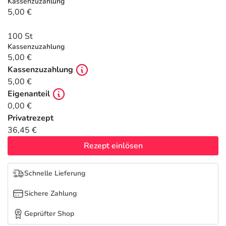
Refluthin, Lasea & Carmenthin Deals
Sport & Fitness
Täglich gut versorgt
Kassenzuzahlung
5,00 €
Salus Deals
Tierapotheke
100 St
Kassenzuzahlung
5,00 €
Vitamine & Mineralstoffe
Kassenzuzahlung
5,00 €
Marken
Eigenanteil
0,00 €
Privatrezept
36,45 €
Rezept einlösen
Schnelle Lieferung
Sichere Zahlung
Geprüfter Shop