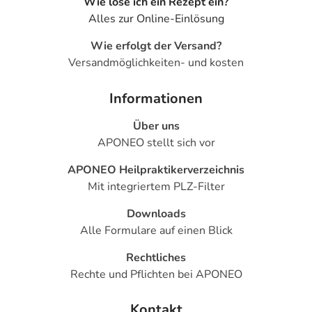
Wie löse ich ein Rezept ein?
- Schwäche
Alles zur Online-Einlösung
- Brustkorbschmerzen
- Kopfschmerzen
Wie erfolgt der Versand?
- Kurzatmigkeit (Dyspnoe)
Versandmöglichkeiten- und kosten
Bemerken Sie eine Befindlichkeitsstörung oder
Informationen
Veränderung während der Behandlung, wenden Sie sich
an Ihren Arzt oder Apotheker.
Über uns
APONEO stellt sich vor
Für die Information an dieser Stelle werden vor allem
APONEO Heilpraktikerverzeichnis
Nebenwirkungen berücksichtigt, die bei mindestens
Mit integriertem PLZ-Filter
einem von 1.000 behandelten Patienten auftreten.
Downloads
Dosierung
Alle Formulare auf einen Blick
Text
Personen
Einzeldosis
Gesamtdosis
Rechtliches
Rechte und Pflichten bei APONEO
Häufiges
Jugendliche
2-3
3-mal täglich
Wasserlassen und
ab 12
Tabletten
Harndrang
Jahren und
Kontakt