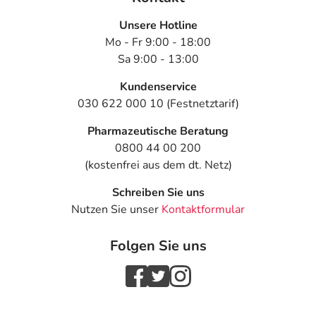
(Überaktive Blase,
Erwachsene
Reizblase) sowie
Unsere Hotline
ungewollter
Mo - Fr 9:00 - 18:00
Harnabgang und
Sa 9:00 - 13:00
starker Harndrang:
Kundenservice
Ungewollter
Jugendliche
4 Tabletten
2-mal täglich
030 622 000 10 (Festnetztarif)
Harnabgang mit
ab 12
Spasmen
Jahren und
Pharmazeutische Beratung
(Krämpfe) infolge
Erwachsene
0800 44 00 200
einer
(kostenfrei aus dem dt. Netz)
Nervenerkrankung:
Schreiben Sie uns
Nutzen Sie unser
Kontaktformular
Anwendungshinweise
Die Gesamtdosis sollte nicht ohne Rücksprache mit
Folgen Sie uns
einem Arzt oder Apotheker überschritten werden.
Art der Anwendung?
Nehmen Sie das Arzneimittel mit Flüssigkeit (z.B. 1 Glas