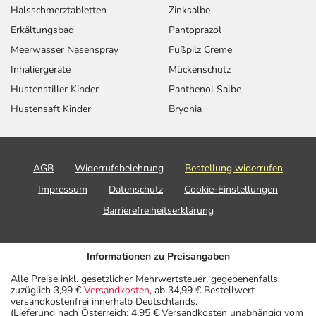
Wechselwirkungen auftreten. Sie sollten deswegen
Halsschmerztabletten
Zinksalbe
generell vor der Behandlung mit einem neuen
Erkältungsbad
Pantoprazol
Arzneimittel jedes andere, das Sie bereits anwenden,
Meerwasser Nasenspray
Fußpilz Creme
dem Arzt oder Apotheker angeben. Das gilt auch für
Arzneimittel, die Sie selbst kaufen, nur gelegentlich
Inhaliergeräte
Mückenschutz
anwenden oder deren Anwendung schon einige Zeit
Hustenstiller Kinder
Panthenol Salbe
zurückliegt.
Hustensaft Kinder
Bryonia
Bitte verwenden Sie dieses Arzneimittel nicht mehr nach
dem auf der Packung oder der Umverpackung
angegebenen Verfallsdatum. Das Verfallsdatum bezieht
AGB
Widerrufsbelehrung
Bestellung widerrufen
sich auf den letzten Tag des angegebenen Monats.
Impressum
Datenschutz
Cookie-Einstellungen
Barrierefreiheitserklärung
Informationen zu Preisangaben
Alle Preise inkl. gesetzlicher Mehrwertsteuer, gegebenenfalls
zuzüglich 3,99 €
Versandkosten
, ab 34,99 € Bestellwert
versandkostenfrei innerhalb Deutschlands.
(Lieferung nach Österreich: 4,95 € Versandkosten unabhängig vom