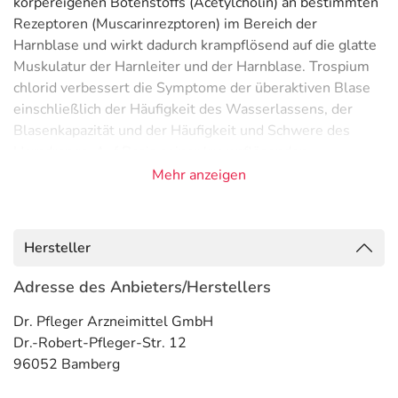
körpereigenen Botenstoffs (Acetylcholin) an bestimmten
Rezeptoren (Muscarinrezptoren) im Bereich der
Harnblase und wirkt dadurch krampflösend auf die glatte
Muskulatur der Harnleiter und der Harnblase. Trospium
chlorid verbessert die Symptome der überaktiven Blase
einschließlich der Häufigkeit des Wasserlassens, der
Blasenkapazität und der Häufigkeit und Schwere des
Harndrangs. Auf Basis seiner krampflösenden
Eigenschaften wird Trospium chlorid bei endoskopischen
Mehr anzeigen
Untersuchungen angewendet sowie zur Magensäure- und
Enzymhemmung bei Untersuchungen im Magen-Darm-
Trakt.
Hersteller
Anwendungsgebiete
Adresse des Anbieters/Herstellers
- Ungewollter Harnabgang mit Spasmen (Krämpfe)
Dr. Pfleger Arzneimittel GmbH
infolge einer Nervenerkrankung
Dr.-Robert-Pfleger-Str. 12
- Ungewollter Harnabgang und starker Harndrang
96052 Bamberg
- Häufiges Wasserlassen und Harndrang (Überaktive
Blase, Reizblase)