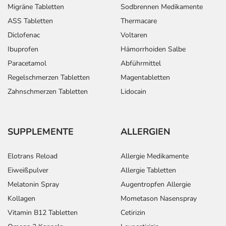
Überdosierung?
Migräne Tabletten
Sodbrennen Medikamente
Es sind derzeit keine Überdosierungserscheinungen
ASS Tabletten
Thermacare
bekannt. Im Zweifelsfall wenden Sie sich an Ihren Arzt.
Diclofenac
Voltaren
Ibuprofen
Hämorrhoiden Salbe
Einnahme vergessen?
Setzen Sie die Einnahme zum nächsten vorgeschriebenen
Paracetamol
Abführmittel
Zeitpunkt ganz normal (also nicht mit der doppelten
Regelschmerzen Tabletten
Magentabletten
Menge) fort.
Zahnschmerzen Tabletten
Lidocain
Generell gilt: Achten Sie vor allem bei Säuglingen,
Kleinkindern und älteren Menschen auf eine
SUPPLEMENTE
ALLERGIEN
gewissenhafte Dosierung. Im Zweifelsfalle fragen Sie
Ihren Arzt oder Apotheker nach etwaigen Auswirkungen
Elotrans Reload
Allergie Medikamente
oder Vorsichtsmaßnahmen.
Eiweißpulver
Allergie Tabletten
Eine vom Arzt verordnete Dosierung kann von den
Melatonin Spray
Augentropfen Allergie
Angaben der Packungsbeilage abweichen. Da der Arzt sie
Kollagen
Mometason Nasenspray
individuell abstimmt, sollten Sie das Arzneimittel daher
Vitamin B12 Tabletten
Cetirizin
nach seinen Anweisungen anwenden.