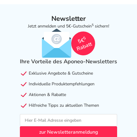
Welche unerwünschten Wirkungen können auftreten?
Newsletter
- Magen-Darm-Beschwerden
5
Jetzt anmelden und 5€-Gutschein
sichern!
- Übelkeit
5
- Erbrechen
5€
Rabatt
- Aufstoßen
- Durchfälle
- Verstopfung
Ihre Vorteile des Aponeo-Newsletters
- Blähungen
Exklusive Angebote & Gutscheine
- Bauchschmerzen
- Mundtrockenheit
Individuelle Produktempfehlungen
- Kopfschmerzen
Aktionen & Rabatte
- Schwindel
- Schlaflosigkeit
Hilfreiche Tipps zu aktuellen Themen
- Schläfrigkeit
- Nervosität
- Hautausschlag
zur Newsletteranmeldung
- Brustschmerzen