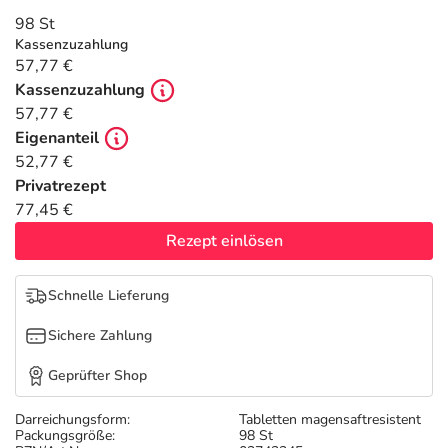
Refluthin, Lasea & Carmenthin Deals
Sport & Fitness
Täglich gut versorgt
98 St
Kassenzuzahlung
Salus Deals
Tierapotheke
57,77 €
Kassenzuzahlung
57,77 €
Vitamine & Mineralstoffe
Eigenanteil
52,77 €
Marken
Privatrezept
77,45 €
Rezept einlösen
Schnelle Lieferung
Sichere Zahlung
Geprüfter Shop
Darreichungsform:
Tabletten magensaftresistent
Packungsgröße:
98 St