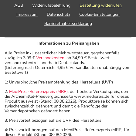
AGB
Widerrufsbelehrung
Bestellung widerrufen
- Es kann Arzneimittel geben, mit denen
Wechselwirkungen auftreten. Sie sollten deswegen
Impressum
Datenschutz
Cookie-Einstellungen
generell vor der Behandlung mit einem neuen
Barrierefreiheitserklärung
Arzneimittel jedes andere, das Sie bereits anwenden,
dem Arzt oder Apotheker angeben. Das gilt auch für
Arzneimittel, die Sie selbst kaufen, nur gelegentlich
Informationen zu Preisangaben
anwenden oder deren Anwendung schon einige Zeit
Alle Preise inkl. gesetzlicher Mehrwertsteuer, gegebenenfalls
zurückliegt.
zuzüglich 3,99 €
Versandkosten
, ab 34,99 € Bestellwert
versandkostenfrei innerhalb Deutschlands.
Bitte verwenden Sie dieses Arzneimittel nicht mehr nach
(Lieferung nach Österreich: 4,95 € Versandkosten unabhängig vom
dem auf der Packung oder der Umverpackung
Bestellwert)
angegebenen Verfallsdatum. Das Verfallsdatum bezieht
1: Unverbindliche Preisempfehlung des Herstellers (UVP)
sich auf den letzten Tag des angegebenen Monats.
2:
MediPreis-Referenzpreis (MRP)
: der höchste Verkaufspreis, den
die Arzneimittel-Preisvergleichsseite www.medipreis.de für dieses
Produkt ausweist (Stand: 08.08.2026). Produktpreise können sich
zwischenzeitlich geändert und damit die Rangfolge der
Versandapotheken geändert haben.
3: Preisvorteil bezogen auf die UVP des Herstellers
4: Preisvorteil bezogen auf den MediPreis-Referenzpreis (MRP) für
dieses Produkt (Stand: 08.08.2026).