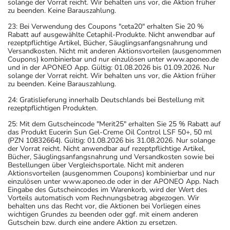
solange der Vorrat reicht. Wir behalten uns vor, die Aktion früher
zu beenden. Keine Barauszahlung.
23: Bei Verwendung des Coupons "ceta20" erhalten Sie 20 %
Rabatt auf ausgewählte Cetaphil-Produkte. Nicht anwendbar auf
rezeptpflichtige Artikel, Bücher, Säuglingsanfangsnahrung und
Versandkosten. Nicht mit anderen Aktionsvorteilen (ausgenommen
Coupons) kombinierbar und nur einzulösen unter www.aponeo.de
und in der APONEO App. Gültig: 01.08.2026 bis 01.09.2026. Nur
solange der Vorrat reicht. Wir behalten uns vor, die Aktion früher
zu beenden. Keine Barauszahlung.
24: Gratislieferung innerhalb Deutschlands bei Bestellung mit
rezeptpflichtigen Produkten.
25: Mit dem Gutscheincode "Merit25" erhalten Sie 25 % Rabatt auf
das Produkt Eucerin Sun Gel-Creme Oil Control LSF 50+, 50 ml
(PZN 10832664). Gültig: 01.08.2026 bis 31.08.2026. Nur solange
der Vorrat reicht. Nicht anwendbar auf rezeptpflichtige Artikel,
Bücher, Säuglingsanfangsnahrung und Versandkosten sowie bei
Bestellungen über Vergleichsportale. Nicht mit anderen
Aktionsvorteilen (ausgenommen Coupons) kombinierbar und nur
einzulösen unter www.aponeo.de oder in der APONEO App. Nach
Eingabe des Gutscheincodes im Warenkorb, wird der Wert des
Vorteils automatisch vom Rechnungsbetrag abgezogen. Wir
behalten uns das Recht vor, die Aktionen bei Vorliegen eines
wichtigen Grundes zu beenden oder ggf. mit einem anderen
Gutschein bzw. durch eine andere Aktion zu ersetzen.