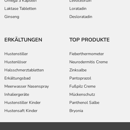
Omega 3 Kapseln
Levocetirizin
Aufbewahrung
Laktase Tabletten
Loratadin
Ginseng
Desloratadin
Aufbewahrung
Das Arzneimittel muss
ERKÄLTUNGEN
TOP PRODUKTE
- bei Raumtemperatur
- vor Hitze geschützt
Hustenstiller
Fieberthermometer
aufbewahrt werden.
Wichtige Hinweise
Hustenlöser
Neurodermitis Creme
Halsschmerztabletten
Zinksalbe
Was sollten Sie beachten?
Erkältungsbad
Pantoprazol
- Das Arzneimittel kann Symptome verschleiern, die auf
Meerwasser Nasenspray
Fußpilz Creme
eine schwerwiegende Erkrankung hindeuten. Lassen Sie
deshalb länger anhaltende Beschwerden vor Einnahme
Inhaliergeräte
Mückenschutz
des Arzneimittels von Ihrem Arzt abklären.
Hustenstiller Kinder
Panthenol Salbe
- Vorsicht bei Allergie gegen Omeprazol und ähnliche
Hustensaft Kinder
Bryonia
Protonenpumpenhemmer!
- Vorsicht bei Allergie gegen Propylenglykol und ähnliche
Stoffe!