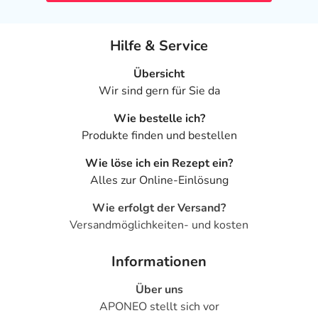
- Husten
- Schnupfen
Hilfe & Service
- Rachenentzündung
- Nebenhöhlenentzündung
Übersicht
- Fieber
Wir sind gern für Sie da
- Schüttelfrost
- Abgeschlagenheit
Wie bestelle ich?
- Infekte
Produkte finden und bestellen
- Grippeähnliche Symptome
Wie löse ich ein Rezept ein?
- Rückenschmerzen, auch unspezifische Schmerzen
Alles zur Online-Einlösung
- Gelenkschmerzen
- Muskelschmerzen
Wie erfolgt der Versand?
- Muskelkrämpfe, vor allem Wadenkrämpfe
Versandmöglichkeiten- und kosten
- Harnwegsinfektionen
- Anstieg der Leberwerte
Informationen
- Knochenbruch
- Ausstülpung der Magenschleimhaut (Magenpolyp)
Über uns
- Kraftlosigkeit bzw. Schwäche
APONEO stellt sich vor