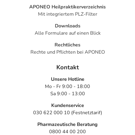
- Entzündung der Bronchien
APONEO Heilpraktikerverzeichnis
- Hautrötung durch gesteigerte Durchblutung (Erythem)
Mit integriertem PLZ-Filter
- Schmerz
Downloads
Bemerken Sie eine Befindlichkeitsstörung oder
Alle Formulare auf einen Blick
Veränderung während der Behandlung, wenden Sie sich
an Ihren Arzt oder Apotheker.
Rechtliches
Rechte und Pflichten bei APONEO
Für die Information an dieser Stelle werden vor allem
Nebenwirkungen berücksichtigt, die bei mindestens
Kontakt
einem von 1.000 behandelten Patienten auftreten.
Unsere Hotline
Dosierung
Mo - Fr 9:00 - 18:00
Sa 9:00 - 13:00
Text
Personen
Einzeldosis
Gesa
Kundenservice
Bei Magen- oder
Erwachsene
1 Tablette
1-mal
030 622 000 10 (Festnetztarif)
Zwölffingerdarmgeschwüren
oder Refluxösophagitis:
Pharmazeutische Beratung
0800 44 00 200
Vorbeugung gegen ein
Erwachsene
1 Tablette
1-mal