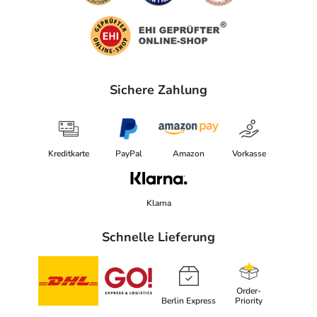
Welche Altersgruppe ist zu beachten?
- Kinder und Jugendliche unter 18 Jahren: Das
Arzneimittel darf nicht angewendet werden.
Was ist mit Schwangerschaft und Stillzeit?
Sichere Zahlung
- Schwangerschaft: Wenden Sie sich an Ihren Arzt. Es
spielen verschiedene Überlegungen eine Rolle, ob und
wie das Arzneimittel in der Schwangerschaft angewendet
werden kann.
Kreditkarte
PayPal
Amazon
Vorkasse
- Stillzeit: Das Arzneimittel darf nicht angewendet
werden.
Klarna
Ist Ihnen das Arzneimittel trotz einer Gegenanzeige
verordnet worden, sprechen Sie mit Ihrem Arzt oder
Schnelle Lieferung
Apotheker. Der therapeutische Nutzen kann höher sein,
als das Risiko, das die Anwendung bei einer
Gegenanzeige in sich birgt.
Order-
Berlin Express
Priority
Nebenwirkungen