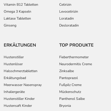
Vitamin B12 Tabletten
Cetirizin
Omega 3 Kapseln
Levocetirizin
Laktase Tabletten
Loratadin
Ginseng
Desloratadin
ERKÄLTUNGEN
TOP PRODUKTE
Hustenstiller
Fieberthermometer
Hustenlöser
Neurodermitis Creme
Halsschmerztabletten
Zinksalbe
Erkältungsbad
Pantoprazol
Meerwasser Nasenspray
Fußpilz Creme
Inhaliergeräte
Mückenschutz
Hustenstiller Kinder
Panthenol Salbe
Hustensaft Kinder
Bryonia