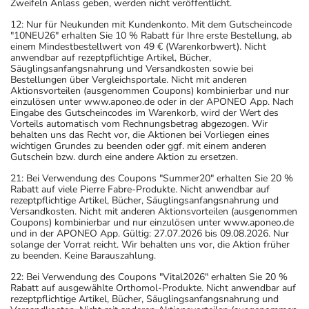
Zweifeln Anlass geben, werden nicht veröffentlicht.
12: Nur für Neukunden mit Kundenkonto. Mit dem Gutscheincode
"10NEU26" erhalten Sie 10 % Rabatt für Ihre erste Bestellung, ab
einem Mindestbestellwert von 49 € (Warenkorbwert). Nicht
anwendbar auf rezeptpflichtige Artikel, Bücher,
Säuglingsanfangsnahrung und Versandkosten sowie bei
Bestellungen über Vergleichsportale. Nicht mit anderen
Aktionsvorteilen (ausgenommen Coupons) kombinierbar und nur
einzulösen unter www.aponeo.de oder in der APONEO App. Nach
Eingabe des Gutscheincodes im Warenkorb, wird der Wert des
Vorteils automatisch vom Rechnungsbetrag abgezogen. Wir
behalten uns das Recht vor, die Aktionen bei Vorliegen eines
wichtigen Grundes zu beenden oder ggf. mit einem anderen
Gutschein bzw. durch eine andere Aktion zu ersetzen.
21: Bei Verwendung des Coupons "Summer20" erhalten Sie 20 %
Rabatt auf viele Pierre Fabre-Produkte. Nicht anwendbar auf
rezeptpflichtige Artikel, Bücher, Säuglingsanfangsnahrung und
Versandkosten. Nicht mit anderen Aktionsvorteilen (ausgenommen
Coupons) kombinierbar und nur einzulösen unter www.aponeo.de
und in der APONEO App. Gültig: 27.07.2026 bis 09.08.2026. Nur
solange der Vorrat reicht. Wir behalten uns vor, die Aktion früher
zu beenden. Keine Barauszahlung.
22: Bei Verwendung des Coupons "Vital2026" erhalten Sie 20 %
Rabatt auf ausgewählte Orthomol-Produkte. Nicht anwendbar auf
rezeptpflichtige Artikel, Bücher, Säuglingsanfangsnahrung und