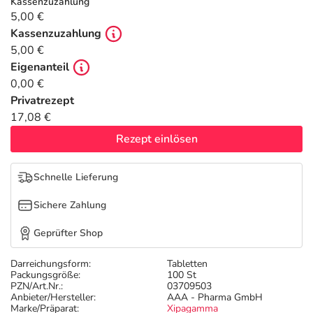
Refluthin, Lasea & Carmenthin Deals
Sport & Fitness
Täglich gut versorgt
Kassenzuzahlung
5,00 €
Kassenzuzahlung
Salus Deals
Tierapotheke
5,00 €
Eigenanteil
Vitamine & Mineralstoffe
0,00 €
Privatrezept
17,08 €
Marken
Rezept einlösen
Schnelle Lieferung
Sichere Zahlung
Geprüfter Shop
Darreichungsform:
Tabletten
Packungsgröße:
100 St
PZN/Art.Nr.:
03709503
Anbieter/Hersteller:
AAA - Pharma GmbH
Marke/Präparat:
Xipagamma