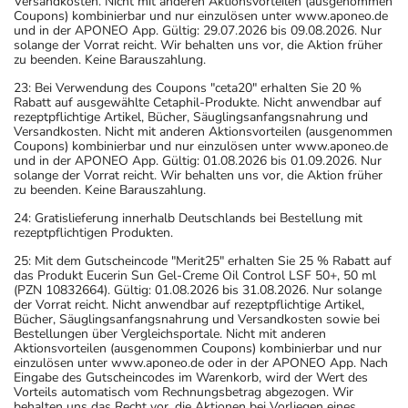
Versandkosten. Nicht mit anderen Aktionsvorteilen (ausgenommen
Coupons) kombinierbar und nur einzulösen unter www.aponeo.de
und in der APONEO App. Gültig: 29.07.2026 bis 09.08.2026. Nur
solange der Vorrat reicht. Wir behalten uns vor, die Aktion früher
zu beenden. Keine Barauszahlung.
23: Bei Verwendung des Coupons "ceta20" erhalten Sie 20 %
Rabatt auf ausgewählte Cetaphil-Produkte. Nicht anwendbar auf
rezeptpflichtige Artikel, Bücher, Säuglingsanfangsnahrung und
Versandkosten. Nicht mit anderen Aktionsvorteilen (ausgenommen
Coupons) kombinierbar und nur einzulösen unter www.aponeo.de
und in der APONEO App. Gültig: 01.08.2026 bis 01.09.2026. Nur
solange der Vorrat reicht. Wir behalten uns vor, die Aktion früher
zu beenden. Keine Barauszahlung.
24: Gratislieferung innerhalb Deutschlands bei Bestellung mit
rezeptpflichtigen Produkten.
25: Mit dem Gutscheincode "Merit25" erhalten Sie 25 % Rabatt auf
das Produkt Eucerin Sun Gel-Creme Oil Control LSF 50+, 50 ml
(PZN 10832664). Gültig: 01.08.2026 bis 31.08.2026. Nur solange
der Vorrat reicht. Nicht anwendbar auf rezeptpflichtige Artikel,
Bücher, Säuglingsanfangsnahrung und Versandkosten sowie bei
Bestellungen über Vergleichsportale. Nicht mit anderen
Aktionsvorteilen (ausgenommen Coupons) kombinierbar und nur
einzulösen unter www.aponeo.de oder in der APONEO App. Nach
Eingabe des Gutscheincodes im Warenkorb, wird der Wert des
Vorteils automatisch vom Rechnungsbetrag abgezogen. Wir
behalten uns das Recht vor, die Aktionen bei Vorliegen eines