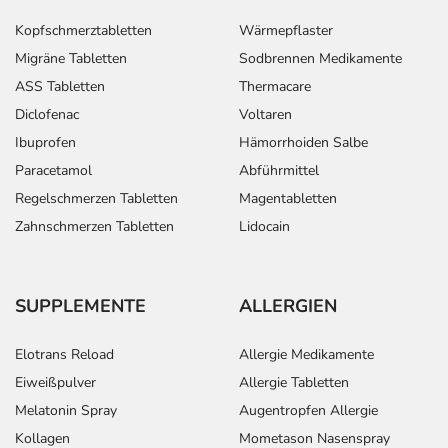
Kopfschmerztabletten
Wärmepflaster
Migräne Tabletten
Sodbrennen Medikamente
ASS Tabletten
Thermacare
Diclofenac
Voltaren
Ibuprofen
Hämorrhoiden Salbe
Paracetamol
Abführmittel
Regelschmerzen Tabletten
Magentabletten
Zahnschmerzen Tabletten
Lidocain
SUPPLEMENTE
ALLERGIEN
Elotrans Reload
Allergie Medikamente
Eiweißpulver
Allergie Tabletten
Melatonin Spray
Augentropfen Allergie
Kollagen
Mometason Nasenspray