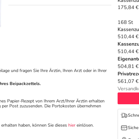
Kassenzu
175,84 €
168 St
Kassenzu
510,44 €
Kassenz
510,44 €
Eigenante
504,81 €
ge und fragen Sie Ihre Ärztin, Ihren Arzt oder in Ihrer
Privatrez
561,07 €
hres Beipackzettels.
Versandk
hes Papier-Rezept von Ihrem Arzt/Ihrer Ärztin erhalten
ung per Post zuzusenden. Die Portokosten übernehmen
Schne
n erhalten haben, können Sie dieses
hier
einlösen.
Siche