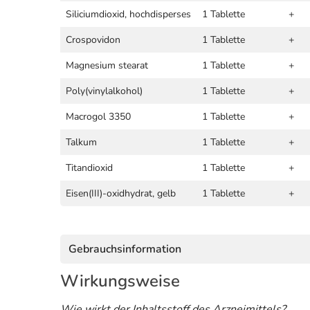
Siliciumdioxid, hochdisperses
1 Tablette
+
Crospovidon
1 Tablette
+
Magnesium stearat
1 Tablette
+
Poly(vinylalkohol)
1 Tablette
+
Macrogol 3350
1 Tablette
+
Talkum
1 Tablette
+
Titandioxid
1 Tablette
+
Eisen(III)-oxidhydrat, gelb
1 Tablette
+
Gebrauchsinformation
Wirkungsweise
Wie wirkt der Inhaltsstoff des Arzneimittels?