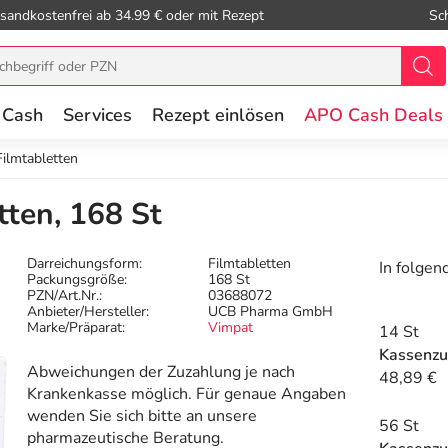
sandkostenfrei ab 34.99 € oder mit Rezept
Sc
 Cash
Services
Rezept einlösen
APO Cash Deals
ilmtabletten
ten, 168 St
Darreichungsform:
Filmtabletten
In folgen
Packungsgröße:
168 St
PZN/Art.Nr.:
03688072
Anbieter/Hersteller:
UCB Pharma GmbH
Marke/Präparat:
Vimpat
14 St
Kassenzu
Abweichungen der Zuzahlung je nach
48,89 €
Krankenkasse möglich. Für genaue Angaben
wenden Sie sich bitte an unsere
56 St
pharmazeutische Beratung.