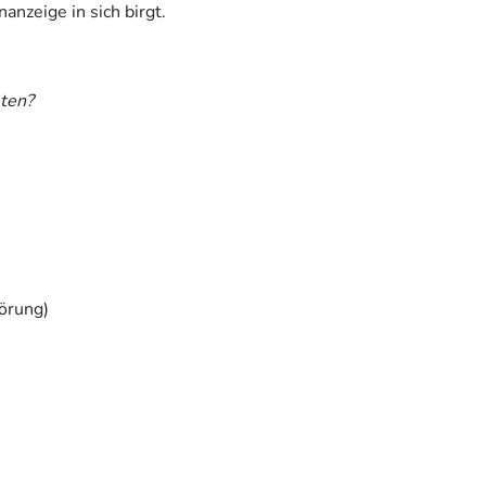
anzeige in sich birgt.
ten?
törung)