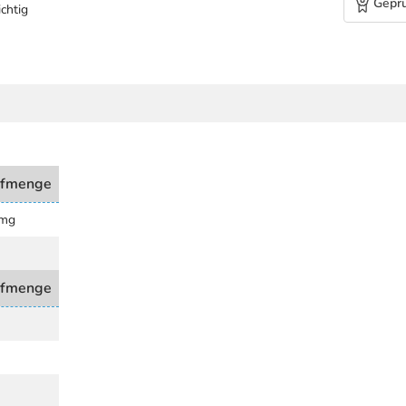
Geprü
chtig
ffmenge
 mg
ffmenge