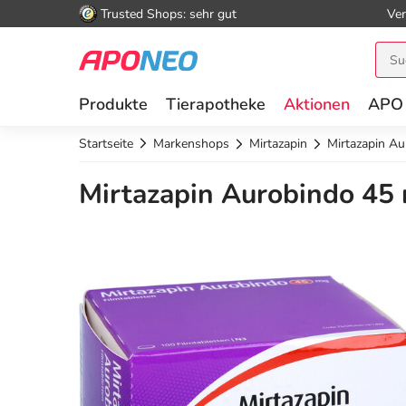
Trusted Shops: sehr gut
Ver
Produkte
Tierapotheke
Aktionen
APO
Startseite
Markenshops
Mirtazapin
Mirtazapin Au
Mirtazapin Aurobindo 45 