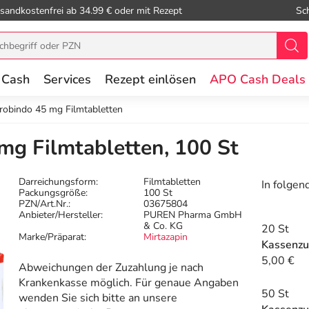
sandkostenfrei ab 34.99 € oder mit Rezept
Sc
 Cash
Services
Rezept einlösen
APO Cash Deals
robindo 45 mg Filmtabletten
mg Filmtabletten, 100 St
Darreichungsform:
Filmtabletten
In folgen
Packungsgröße:
100 St
PZN/Art.Nr.:
03675804
Anbieter/Hersteller:
PUREN Pharma GmbH
& Co. KG
20 St
Marke/Präparat:
Mirtazapin
Kassenzu
5,00 €
Abweichungen der Zuzahlung je nach
Krankenkasse möglich. Für genaue Angaben
50 St
wenden Sie sich bitte an unsere