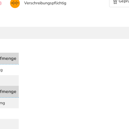
Geprü
)
Verschreibungspflichtig
ffmenge
mg
ffmenge
 mg