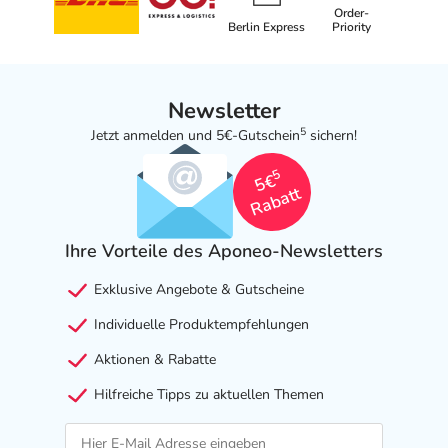
- Entzündliche Darmerkrankungen, auch in der
Order-
Berlin Express
Priority
Vorgeschichte, wie:
- Morbus Crohn
- Colitis ulcerosa
Newsletter
- Blutgerinnungsstörung
- Bluthochdruck
5
Jetzt anmelden und 5€-Gutschein
sichern!
- Koronare Herzkrankheit (Durchblutungsstörungen des
5
5€
Herzmuskels)
Rabatt
- Mögliche Gefahr einer Gefäßverengung am Herzen, wie
bei:
Ihre Vorteile des Aponeo-Newsletters
- Erhöhte Fettkonzentration im Blut
- Diabetes mellitus (Zuckerkrankheit)
Exklusive Angebote & Gutscheine
- Rauchen
- Durchblutungsstörungen der Peripherie (z.B. Arme,
Individuelle Produktempfehlungen
Beine)
Aktionen & Rabatte
- Durchblutungsstörung der Hirngefäße
- Kollagenosen (Veränderungen im Bindegewebsbereich),
Hilfreiche Tipps zu aktuellen Themen
wie:
- Lupus erythematodes