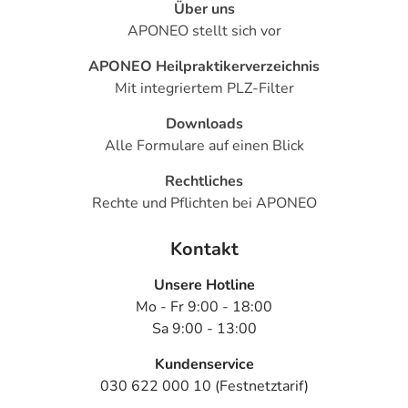
Arzneimittels können in dieser Gruppe verstärkt oder
Über uns
abgeschwächt auftreten.
APONEO stellt sich vor
APONEO Heilpraktikerverzeichnis
Was ist mit Schwangerschaft und Stillzeit?
Mit integriertem PLZ-Filter
- Schwangerschaft: Wenden Sie sich an Ihren Arzt. Es
spielen verschiedene Überlegungen eine Rolle, ob und
Downloads
wie das Arzneimittel in der Schwangerschaft angewendet
Alle Formulare auf einen Blick
werden kann.
- Stillzeit: Wenden Sie sich an Ihren Arzt oder Apotheker.
Rechtliches
Er wird Ihre besondere Ausgangslage prüfen und Sie
Rechte und Pflichten bei APONEO
entsprechend beraten, ob und wie Sie mit dem Stillen
weitermachen können.
Kontakt
Unsere Hotline
Ist Ihnen das Arzneimittel trotz einer Gegenanzeige
Mo - Fr 9:00 - 18:00
verordnet worden, sprechen Sie mit Ihrem Arzt oder
Sa 9:00 - 13:00
Apotheker. Der therapeutische Nutzen kann höher sein,
als das Risiko, das die Anwendung bei einer
Kundenservice
Gegenanzeige in sich birgt.
030 622 000 10 (Festnetztarif)