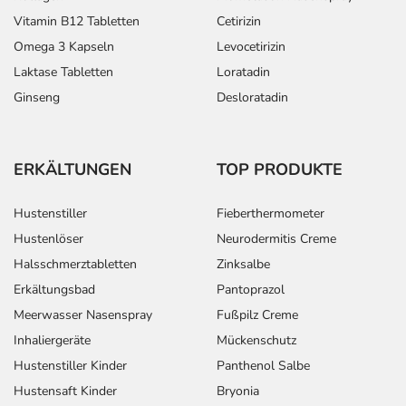
- Angst
Vitamin B12 Tabletten
Cetirizin
- Missempfindungen
Omega 3 Kapseln
Levocetirizin
- Schläfrigkeit
Laktase Tabletten
Loratadin
- Hörstörung
- Verkrampfung der Bronchien
Ginseng
Desloratadin
- Geschwür im Mund
- Verschlimmerung einer chronisch-entzündlichen
Darmerkrankung (Colitis ulcerosa)
ERKÄLTUNGEN
TOP PRODUKTE
- Verschlimmerung einer chronischen Entzündung von
Magen-Darm-Bereichen (Morbus Crohn)
Hustenstiller
Fieberthermometer
- Nesselausschlag (Urtikaria) durch Medikamente
Hustenlöser
Neurodermitis Creme
- Kleinfleckige Haut- und Schleimhauteinblutungen
Halsschmerztabletten
Zinksalbe
(Purpura)
Erkältungsbad
Pantoprazol
- Verminderte Harnausscheidung
- Nierenkomplikation (nephrotisches Syndrom)
Meerwasser Nasenspray
Fußpilz Creme
- Nierenparenchymentzündung (interstitielle Nephritis)
Inhaliergeräte
Mückenschutz
- Akutes Nierenversagen
Hustenstiller Kinder
Panthenol Salbe
Hustensaft Kinder
Bryonia
Bemerken Sie eine Befindlichkeitsstörung oder