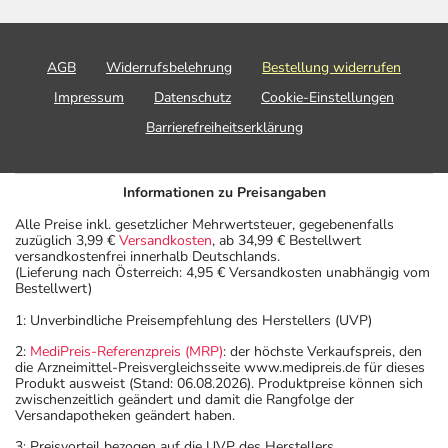
Veränderung während der Behandlung, wenden Sie sich
an Ihren Arzt oder Apotheker.
AGB
Widerrufsbelehrung
Bestellung widerrufen
Für die Information an dieser Stelle werden vor allem
Impressum
Datenschutz
Cookie-Einstellungen
Nebenwirkungen berücksichtigt, die bei mindestens
Barrierefreiheitserklärung
einem von 1.000 behandelten Patienten auftreten.
Dosierung
Informationen zu Preisangaben
Text
Personen
Einzeldosis
Gesamtd
Alle Preise inkl. gesetzlicher Mehrwertsteuer, gegebenenfalls
zuzüglich 3,99 €
Versandkosten
, ab 34,99 € Bestellwert
versandkostenfrei innerhalb Deutschlands.
Allgemeine
Jugendliche
1/2-1
2-4 mal tä
(Lieferung nach Österreich: 4,95 € Versandkosten unabhängig vom
Dosierungsempfehlung:
ab 15
Tablette
Bestellwert)
Jahren und
1: Unverbindliche Preisempfehlung des Herstellers (UVP)
Erwachsene
2:
MediPreis-Referenzpreis (MRP)
: der höchste Verkaufspreis, den
die Arzneimittel-Preisvergleichsseite www.medipreis.de für dieses
Produkt ausweist (Stand: 06.08.2026). Produktpreise können sich
Anwendungshinweise
zwischenzeitlich geändert und damit die Rangfolge der
Versandapotheken geändert haben.
Die Gesamtdosis sollte nicht ohne Rücksprache mit
3: Preisvorteil bezogen auf die UVP des Herstellers