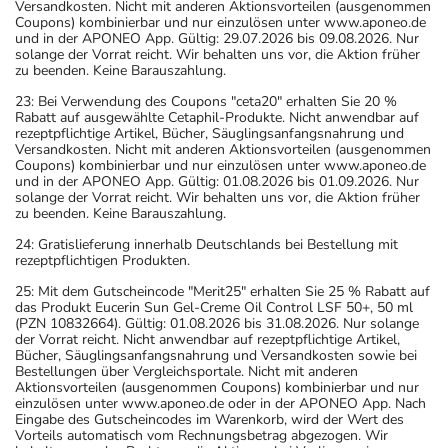
Versandkosten. Nicht mit anderen Aktionsvorteilen (ausgenommen
Coupons) kombinierbar und nur einzulösen unter www.aponeo.de
Wichtige Hinweise
und in der APONEO App. Gültig: 29.07.2026 bis 09.08.2026. Nur
solange der Vorrat reicht. Wir behalten uns vor, die Aktion früher
Was sollten Sie beachten?
zu beenden. Keine Barauszahlung.
- Vorsicht: Das Reaktionsvermögen kann auch bei
23: Bei Verwendung des Coupons "ceta20" erhalten Sie 20 %
bestimmungsgemäßem Gebrauch beeinträchtigt sein.
Rabatt auf ausgewählte Cetaphil-Produkte. Nicht anwendbar auf
rezeptpflichtige Artikel, Bücher, Säuglingsanfangsnahrung und
Achten Sie vor allem darauf, wenn Sie am Straßenverkehr
Versandkosten. Nicht mit anderen Aktionsvorteilen (ausgenommen
teilnehmen oder Maschinen (auch im Haushalt) bedienen,
Coupons) kombinierbar und nur einzulösen unter www.aponeo.de
und in der APONEO App. Gültig: 01.08.2026 bis 01.09.2026. Nur
mit denen Sie sich verletzen können.
solange der Vorrat reicht. Wir behalten uns vor, die Aktion früher
- Bei dauerhafter Anwendung von Schmerzmitteln
zu beenden. Keine Barauszahlung.
können Kopfschmerzen auftreten, die durch das
24: Gratislieferung innerhalb Deutschlands bei Bestellung mit
Schmerzmittel erzeugt werden. Sprechen Sie mit Ihrem
rezeptpflichtigen Produkten.
Arzt, um zu verhindern, dass Ihre Kopfschmerzen
25: Mit dem Gutscheincode "Merit25" erhalten Sie 25 % Rabatt auf
chronisch werden.
das Produkt Eucerin Sun Gel-Creme Oil Control LSF 50+, 50 ml
(PZN 10832664). Gültig: 01.08.2026 bis 31.08.2026. Nur solange
- Die gewohnheitsmäßige Anwendung von
der Vorrat reicht. Nicht anwendbar auf rezeptpflichtige Artikel,
Schmerzmitteln kann zu einer dauerhaften
Bücher, Säuglingsanfangsnahrung und Versandkosten sowie bei
Bestellungen über Vergleichsportale. Nicht mit anderen
Nierenschädigung führen. Werden mehrere
Aktionsvorteilen (ausgenommen Coupons) kombinierbar und nur
Schmerzmittel kombiniert, oder sind in einem
einzulösen unter www.aponeo.de oder in der APONEO App. Nach
Eingabe des Gutscheincodes im Warenkorb, wird der Wert des
Schmerzmittel mehrere Wirkstoffe enthalten, erhöht sich
Vorteils automatisch vom Rechnungsbetrag abgezogen. Wir