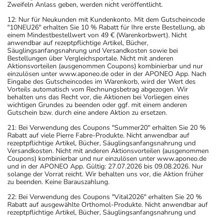
Zweifeln Anlass geben, werden nicht veröffentlicht.
Arzt in Verbindung.
12: Nur für Neukunden mit Kundenkonto. Mit dem Gutscheincode
"10NEU26" erhalten Sie 10 % Rabatt für Ihre erste Bestellung, ab
Einnahme vergessen?
einem Mindestbestellwert von 49 € (Warenkorbwert). Nicht
Setzen Sie die Einnahme zum nächsten vorgeschriebenen
anwendbar auf rezeptpflichtige Artikel, Bücher,
Säuglingsanfangsnahrung und Versandkosten sowie bei
Zeitpunkt ganz normal (also nicht mit der doppelten
Bestellungen über Vergleichsportale. Nicht mit anderen
Menge) fort.
Aktionsvorteilen (ausgenommen Coupons) kombinierbar und nur
einzulösen unter www.aponeo.de oder in der APONEO App. Nach
Eingabe des Gutscheincodes im Warenkorb, wird der Wert des
Generell gilt: Achten Sie vor allem bei Säuglingen,
Vorteils automatisch vom Rechnungsbetrag abgezogen. Wir
behalten uns das Recht vor, die Aktionen bei Vorliegen eines
Kleinkindern und älteren Menschen auf eine
wichtigen Grundes zu beenden oder ggf. mit einem anderen
gewissenhafte Dosierung. Im Zweifelsfalle fragen Sie
Gutschein bzw. durch eine andere Aktion zu ersetzen.
Ihren Arzt oder Apotheker nach etwaigen Auswirkungen
21: Bei Verwendung des Coupons "Summer20" erhalten Sie 20 %
oder Vorsichtsmaßnahmen.
Rabatt auf viele Pierre Fabre-Produkte. Nicht anwendbar auf
rezeptpflichtige Artikel, Bücher, Säuglingsanfangsnahrung und
Versandkosten. Nicht mit anderen Aktionsvorteilen (ausgenommen
Eine vom Arzt verordnete Dosierung kann von den
Coupons) kombinierbar und nur einzulösen unter www.aponeo.de
und in der APONEO App. Gültig: 27.07.2026 bis 09.08.2026. Nur
Angaben der Packungsbeilage abweichen. Da der Arzt sie
solange der Vorrat reicht. Wir behalten uns vor, die Aktion früher
individuell abstimmt, sollten Sie das Arzneimittel daher
zu beenden. Keine Barauszahlung.
nach seinen Anweisungen anwenden.
22: Bei Verwendung des Coupons "Vital2026" erhalten Sie 20 %
Rabatt auf ausgewählte Orthomol-Produkte. Nicht anwendbar auf
Aufbewahrung
rezeptpflichtige Artikel, Bücher, Säuglingsanfangsnahrung und