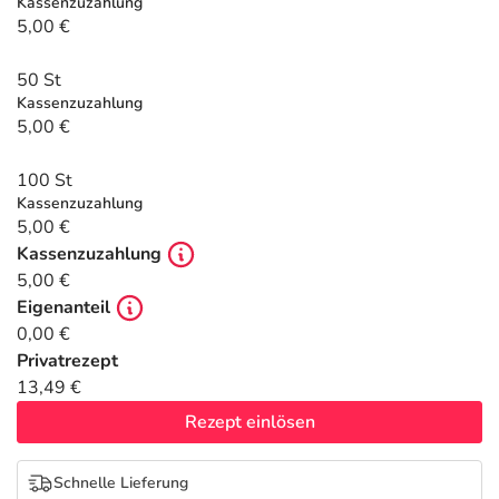
Refluthin, Lasea & Carmenthin Deals
Sport & Fitness
Täglich gut versorgt
Kassenzuzahlung
5,00 €
Salus Deals
Tierapotheke
50 St
Kassenzuzahlung
5,00 €
Vitamine & Mineralstoffe
100 St
Marken
Kassenzuzahlung
5,00 €
Kassenzuzahlung
5,00 €
Eigenanteil
0,00 €
Privatrezept
13,49 €
Rezept einlösen
Schnelle Lieferung