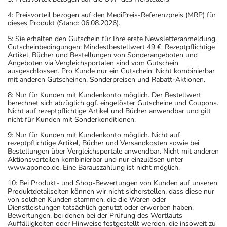
einem Arzt oder Apotheker überschritten werden.
4: Preisvorteil bezogen auf den MediPreis-Referenzpreis (MRP) für
dieses Produkt (Stand: 06.08.2026).
Art der Anwendung?
Nehmen Sie das Arzneimittel unzerkaut mit Flüssigkeit
5: Sie erhalten den Gutschein für Ihre erste Newsletteranmeldung.
Gutscheinbedingungen: Mindestbestellwert 49 €. Rezeptpflichtige
(z.B. 1 Glas Wasser) ein.
Artikel, Bücher und Bestellungen von Sonderangeboten und
Angeboten via Vergleichsportalen sind vom Gutschein
ausgeschlossen. Pro Kunde nur ein Gutschein. Nicht kombinierbar
Dauer der Anwendung?
mit anderen Gutscheinen, Sonderpreisen und Rabatt-Aktionen.
Die Anwendungsdauer richtet sich nach Art der
8: Nur für Kunden mit Kundenkonto möglich. Der Bestellwert
Beschwerde und/oder Dauer der Erkrankung und wird
berechnet sich abzüglich ggf. eingelöster Gutscheine und Coupons.
Nicht auf rezeptpflichtige Artikel und Bücher anwendbar und gilt
deshalb nur von Ihrem Arzt bestimmt. Bei rheumatischen
nicht für Kunden mit Sonderkonditionen.
Erkrankungen kann die längerfristige Anwendung des
9: Nur für Kunden mit Kundenkonto möglich. Nicht auf
Arzneimittels erforderlich sein.
rezeptpflichtige Artikel, Bücher und Versandkosten sowie bei
Bestellungen über Vergleichsportale anwendbar. Nicht mit anderen
Aktionsvorteilen kombinierbar und nur einzulösen unter
Überdosierung?
www.aponeo.de. Eine Barauszahlung ist nicht möglich.
Bei einer Überdosierung kann es unter anderem zu
10: Bei Produkt- und Shop-Bewertungen von Kunden auf unseren
Kopfschmerzen, Schwindel, Bauchschmerzen, Übelkeit,
Produktdetailseiten können wir nicht sicherstellen, dass diese nur
Erbrechen, Blutdruckabfall, Benommenheit sowie zu
von solchen Kunden stammen, die die Waren oder
Dienstleistungen tatsächlich genutzt oder erworben haben.
Atemstörungen kommen. Setzen Sie sich bei dem
Bewertungen, bei denen bei der Prüfung des Wortlauts
Verdacht auf eine Überdosierung umgehend mit einem
Auffälligkeiten oder Hinweise festgestellt werden, die insoweit zu