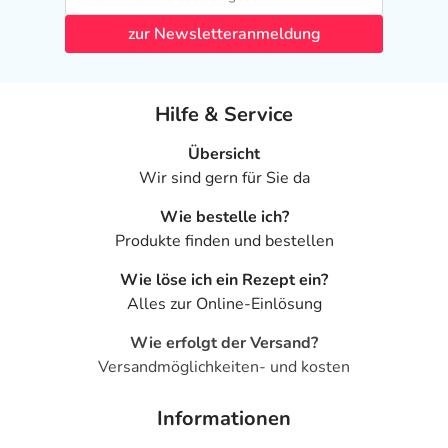
- Mischkollagenose (entzündlich-rheumatische
zur Newsletteranmeldung
Kollagenose)
- Porphyrie (Stoffwechselkrankheit)
- Größere Operation, die kurz zuvor stattgefunden haben
Hilfe & Service
- Windpocken
- Herzschwäche
Übersicht
- Eingeschränkte Nierenfunktion
Wir sind gern für Sie da
- Eingeschränkte Leberfunktion
Wie bestelle ich?
Welche Altersgruppe ist zu beachten?
Produkte finden und bestellen
- Kinder unter 15 Jahren: Das Arzneimittel sollte in dieser
Wie löse ich ein Rezept ein?
Gruppe in der Regel nicht angewendet werden. Es gibt
Alles zur Online-Einlösung
Präparate, die von der Wirkstoffstärke und/oder
Darreichungsform her besser geeignet sind.
Wie erfolgt der Versand?
- Ältere Patienten: Die Behandlung sollte mit Ihrem Arzt
Versandmöglichkeiten- und kosten
gut abgestimmt und sorgfältig überwacht werden, z.B.
durch engmaschige Kontrollen. Die erwünschten
Informationen
Wirkungen und unerwünschten Nebenwirkungen des