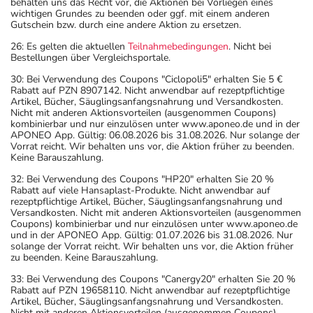
das Risiko dafür.
behalten uns das Recht vor, die Aktionen bei Vorliegen eines
wichtigen Grundes zu beenden oder ggf. mit einem anderen
- Vorsicht: Patienten mit Nasenpolypen, chronischen
Gutschein bzw. durch eine andere Aktion zu ersetzen.
Atemwegsinfektionen, Asthma oder mit Neigung zu
26: Es gelten die aktuellen
Teilnahmebedingungen
. Nicht bei
allergischen Reaktionen wie z.B. Heuschnupfen: Bei Ihnen
Bestellungen über Vergleichsportale.
kann das Arzneimittel einen Asthmaanfall oder eine
30: Bei Verwendung des Coupons "Ciclopoli5" erhalten Sie 5 €
starke allergische Hautreaktion auslösen. Fragen Sie
Rabatt auf PZN 8907142. Nicht anwendbar auf rezeptpflichtige
daher vor der Anwendung Ihren Arzt.
Artikel, Bücher, Säuglingsanfangsnahrung und Versandkosten.
Nicht mit anderen Aktionsvorteilen (ausgenommen Coupons)
- Vorsicht bei Allergie gegen bestimmte Schmerzmittel
kombinierbar und nur einzulösen unter www.aponeo.de und in der
(Nichtsteroidale Antirheumatika)!
APONEO App. Gültig: 06.08.2026 bis 31.08.2026. Nur solange der
Vorrat reicht. Wir behalten uns vor, die Aktion früher zu beenden.
- Vorsicht bei Allergie gegen Bindemittel (z.B.
Keine Barauszahlung.
Carboxymethylcellulose mit der E-Nummer E 466)!
32: Bei Verwendung des Coupons "HP20" erhalten Sie 20 %
- Vorsicht bei Allergie gegen Propylenglykol und ähnliche
Rabatt auf viele Hansaplast-Produkte. Nicht anwendbar auf
rezeptpflichtige Artikel, Bücher, Säuglingsanfangsnahrung und
Stoffe!
Versandkosten. Nicht mit anderen Aktionsvorteilen (ausgenommen
- Vorsicht bei Allergie gegen Polyethylenglykol(PEG)-
Coupons) kombinierbar und nur einzulösen unter www.aponeo.de
und in der APONEO App. Gültig: 01.07.2026 bis 31.08.2026. Nur
haltige Stoffe!
solange der Vorrat reicht. Wir behalten uns vor, die Aktion früher
- Es kann Arzneimittel geben, mit denen
zu beenden. Keine Barauszahlung.
Wechselwirkungen auftreten. Sie sollten deswegen
33: Bei Verwendung des Coupons "Canergy20" erhalten Sie 20 %
generell vor der Behandlung mit einem neuen
Rabatt auf PZN 19658110. Nicht anwendbar auf rezeptpflichtige
Artikel, Bücher, Säuglingsanfangsnahrung und Versandkosten.
Arzneimittel jedes andere, das Sie bereits anwenden,
Nicht mit anderen Aktionsvorteilen (ausgenommen Coupons)