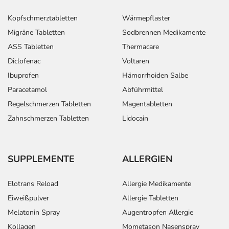
- Kopfschmerzen
- Schwindel
Kopfschmerztabletten
Wärmepflaster
- Schlaflosigkeit
Migräne Tabletten
Sodbrennen Medikamente
- Müdigkeit
ASS Tabletten
Thermacare
- Reizbarkeit
Diclofenac
Voltaren
- Erregung
- Wassereinlagerungen (Ödeme), v.a. bei Patienten mit
Ibuprofen
Hämorrhoiden Salbe
Bluthochdruck oder Nierenschwäche
Paracetamol
Abführmittel
- Nierenfunktionsstörungen
Regelschmerzen Tabletten
Magentabletten
- Nierenentzündung, die zu einem Ausfall der Niere
Zahnschmerzen Tabletten
Lidocain
führen kann
- Überempfindlichkeitsreaktionen der Haut, wie:
- Hautausschlag
SUPPLEMENTE
ALLERGIEN
- Juckreiz
- Anfälle von Atemnot
Elotrans Reload
Allergie Medikamente
- Sehstörungen, bei Auftreten bitte sofort einen Arzt
aufsuchen
Eiweißpulver
Allergie Tabletten
- Schnupfen
Melatonin Spray
Augentropfen Allergie
- Asthmaanfall, gebenenfalls mit Blutdruckabfall
Kollagen
Mometason Nasenspray