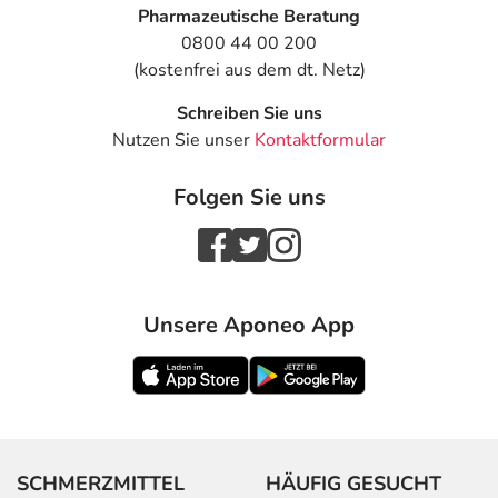
Nebenwirkungen
Pharmazeutische Beratung
0800 44 00 200
Welche unerwünschten Wirkungen können auftreten?
(kostenfrei aus dem dt. Netz)
- Magen-Darm-Beschwerden, wie:
Schreiben Sie uns
- Übelkeit
Nutzen Sie unser
Kontaktformular
- Erbrechen
- Sodbrennen
Folgen Sie uns
- Blähungen
- Durchfälle
- Verstopfung
- Bauchschmerzen
- Blutungen im Magen-Darm-Bereich
Unsere Aponeo App
- Teerstühle, bei Auftreten bitte sofort einen Arzt
aufsuchen
- Magenschleimhautentzündung
- Geschwüre im Verdauungstrakt, die auch durchbrechen
können
- Entzündungen der Mundschleimhaut
SCHMERZMITTEL
HÄUFIG GESUCHT