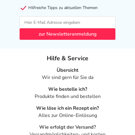
- Verstopfung
Hilfreiche Tipps zu aktuellen Themen
- Bauchschmerzen
- Entzündung der Bauchspeicheldrüse
- Mundtrockenheit
- Appetitsteigerung
zur Newsletteranmeldung
- Appetitlosigkeit
- Gewichtszunahme
- Gewichtsverlust
Hilfe & Service
- Kopfschmerzen
- Migräne
Übersicht
- Schwindel
Wir sind gern für Sie da
- Schlafstörungen, wie:
Wie bestelle ich?
- Schlaflosigkeit
Produkte finden und bestellen
- Schläfrigkeit
- Müdigkeit
Wie löse ich ein Rezept ein?
- Gähnen
Alles zur Online-Einlösung
- Zittern
- Koordinationsstörung
Wie erfolgt der Versand?
- Störungen der unbewusssten Bewegungsabläufe mit
Versandmöglichkeiten- und kosten