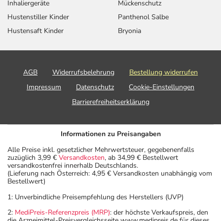
Inhaliergeräte
Mückenschutz
Depression und
Erwachsene
2 Tabletten
1-mal täglich
Hustenstiller Kinder
Panthenol Salbe
Vorbeugung gegen
Hustensaft Kinder
Bryonia
ein Wiederauftreten
einer Depression -
bei schweren
Formen:
AGB
Widerrufsbelehrung
Bestellung widerrufen
Zwangserkrankung
Erwachsene
1 Tablette
1-mal täglich
Impressum
Datenschutz
Cookie-Einstellungen
-
Barrierefreiheitserklärung
Behandlungsbeginn:
Informationen zu Preisangaben
Alle Preise inkl. gesetzlicher Mehrwertsteuer, gegebenenfalls
Zwangserkrankung
Erwachsene
2 Tabletten
1-mal täglich
zuzüglich 3,99 €
Versandkosten
, ab 34,99 € Bestellwert
versandkostenfrei innerhalb Deutschlands.
- bei schweren
(Lieferung nach Österreich: 4,95 € Versandkosten unabhängig vom
Formen:
Bestellwert)
1: Unverbindliche Preisempfehlung des Herstellers (UVP)
2:
MediPreis-Referenzpreis (MRP)
: der höchste Verkaufspreis, den
die Arzneimittel-Preisvergleichsseite www.medipreis.de für dieses