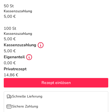
Refluthin, Lasea & Carmenthin Deals
Sport & Fitness
Täglich gut versorgt
50 St
Kassenzuzahlung
Salus Deals
Tierapotheke
5,00 €
100 St
Vitamine & Mineralstoffe
Kassenzuzahlung
5,00 €
Marken
Kassenzuzahlung
5,00 €
Eigenanteil
0,00 €
Privatrezept
14,86 €
Rezept einlösen
Schnelle Lieferung
Sichere Zahlung