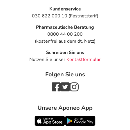
- Hautausschlag
- Hautblutungen aufgrund gestörter Blutgerinnung
Kundenservice
- Haarausfall
030 622 000 10 (Festnetztarif)
- Pulsbeschleunigung
Pharmazeutische Beratung
- Herzklopfen
0800 44 00 200
- Brustschmerzen
(kostenfrei aus dem dt. Netz)
- Bluthochdruck
- Kurzzeitige Bewusstlosigkeit, die nur wenige Sekunden
Schreiben Sie uns
bis Minuten dauert
Nutzen Sie unser
Kontaktformular
- Wassereinlagerungen (Ödeme)
- Blasenschwäche
Folgen Sie uns
- Leberfunktionsstörungen, wie:
- Anstieg der Leberwerte
- Gelbsucht
- Leberentzündung (Hepatitis)
- Blutungen, wie z.B.:
Unsere Aponeo App
- Nasenbluten
- Magenblutungen, meist erkennbar am schwarzen
Stuhl, bei Auftreten bitte sofort einen Arzt aufsuchen; in