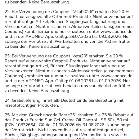
zu beenden. Keine Barauszahlung.
Setzen Sie die Einnahme zum nächsten vorgeschriebenen
Zeitpunkt ganz normal (also nicht mit der doppelten
22: Bei Verwendung des Coupons "Vital2026" erhalten Sie 20 %
Rabatt auf ausgewählte Orthomol-Produkte. Nicht anwendbar auf
Menge) fort.
rezeptpflichtige Artikel, Bücher, Säuglingsanfangsnahrung und
Versandkosten. Nicht mit anderen Aktionsvorteilen (ausgenommen
Coupons) kombinierbar und nur einzulösen unter www.aponeo.de
Generell gilt: Achten Sie vor allem bei Säuglingen,
und in der APONEO App. Gültig: 29.07.2026 bis 09.08.2026. Nur
Kleinkindern und älteren Menschen auf eine
solange der Vorrat reicht. Wir behalten uns vor, die Aktion früher
zu beenden. Keine Barauszahlung.
gewissenhafte Dosierung. Im Zweifelsfalle fragen Sie
Ihren Arzt oder Apotheker nach etwaigen Auswirkungen
23: Bei Verwendung des Coupons "ceta20" erhalten Sie 20 %
Rabatt auf ausgewählte Cetaphil-Produkte. Nicht anwendbar auf
oder Vorsichtsmaßnahmen.
rezeptpflichtige Artikel, Bücher, Säuglingsanfangsnahrung und
Versandkosten. Nicht mit anderen Aktionsvorteilen (ausgenommen
Coupons) kombinierbar und nur einzulösen unter www.aponeo.de
Eine vom Arzt verordnete Dosierung kann von den
und in der APONEO App. Gültig: 01.08.2026 bis 01.09.2026. Nur
Angaben der Packungsbeilage abweichen. Da der Arzt sie
solange der Vorrat reicht. Wir behalten uns vor, die Aktion früher
zu beenden. Keine Barauszahlung.
individuell abstimmt, sollten Sie das Arzneimittel daher
nach seinen Anweisungen anwenden.
24: Gratislieferung innerhalb Deutschlands bei Bestellung mit
rezeptpflichtigen Produkten.
Aufbewahrung
25: Mit dem Gutscheincode "Merit25" erhalten Sie 25 % Rabatt auf
das Produkt Eucerin Sun Gel-Creme Oil Control LSF 50+, 50 ml
Aufbewahrung
(PZN 10832664). Gültig: 01.08.2026 bis 31.08.2026. Nur solange
der Vorrat reicht. Nicht anwendbar auf rezeptpflichtige Artikel,
Bücher, Säuglingsanfangsnahrung und Versandkosten sowie bei