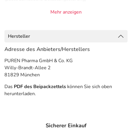
- Vorbeugung gegen ein Wiederauftreten einer
Mehr anzeigen
Depression
- Panikzustände
- Zwangserkrankung
- Angststörung, bei sozialen Kontakten
Hersteller
- Depression, stark ausgeprägt
Adresse des Anbieters/Herstellers
Gegenanzeigen
PUREN Pharma GmbH & Co. KG
Was spricht gegen eine Anwendung?
Willy-Brandt-Allee 2
81829 München
Immer:
- Überempfindlichkeit gegen die Inhaltsstoffe
Das
PDF des Beipackzettels
können Sie sich oben
herunterladen.
Unter Umständen - sprechen Sie hierzu mit Ihrem Arzt
oder Apotheker:
- Erhöhte Blutungsneigung
- Schizophrenie
Sicherer Einkauf
- Manie in der Vorgeschichte