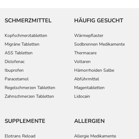
seltenen Fällen können die Blutungen zu einer Blutarmut
führen.
- Ausscheidung von Blutbestandteilen mit dem Urin
SCHMERZMITTEL
HÄUFIG GESUCHT
- Störungen der Sexualfunktion
- Menstruationsstörung
Kopfschmerztabletten
Wärmepflaster
- Gelenkschmerzen
Migräne Tabletten
Sodbrennen Medikamente
- Fieber
ASS Tabletten
Thermacare
- Unwohlsein
Diclofenac
Voltaren
- Allgemeine Schwäche
- Entzündung der Zunge
Ibuprofen
Hämorrhoiden Salbe
- Infektion der oberen Atemwege (URTI)
Paracetamol
Abführmittel
- Infektiöse Halsentzündung (Pharyngitis)
Regelschmerzen Tabletten
Magentabletten
- Schnupfen
Zahnschmerzen Tabletten
Lidocain
- Zähneknirschen
- Geschmacksverzerrung (Dysgeusie)
- Muskelschmerzen
SUPPLEMENTE
ALLERGIEN
- Gut- oder bösartige Neubildung von Körpergeweben
(Tumor)
Elotrans Reload
Allergie Medikamente
- Verstärkter Harndrang