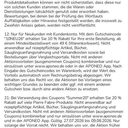
Produktdetailseiten können wir nicht sicherstellen, dass diese nur
von solchen Kunden stammen, die die Waren oder
Art der Anwendung?
Dienstleistungen tatsächlich genutzt oder erworben haben.
Nehmen Sie das Arzneimittel mit Flüssigkeit (z.B. 1 Glas
Bewertungen, bei denen bei der Prüfung des Wortlauts
Auffälligkeiten oder Hinweise festgestellt werden, die insoweit zu
Wasser) ein.
Zweifeln Anlass geben, werden nicht veröffentlicht.
12: Nur für Neukunden mit Kundenkonto. Mit dem Gutscheincode
Dauer der Anwendung?
"10NEU26" erhalten Sie 10 % Rabatt für Ihre erste Bestellung, ab
Die Anwendungsdauer richtet sich nach Art der
einem Mindestbestellwert von 49 € (Warenkorbwert). Nicht
anwendbar auf rezeptpflichtige Artikel, Bücher,
Beschwerde und/oder Dauer der Erkrankung und wird
Säuglingsanfangsnahrung und Versandkosten sowie bei
deshalb nur von Ihrem Arzt bestimmt.
Bestellungen über Vergleichsportale. Nicht mit anderen
Aktionsvorteilen (ausgenommen Coupons) kombinierbar und nur
einzulösen unter www.aponeo.de oder in der APONEO App. Nach
Überdosierung?
Eingabe des Gutscheincodes im Warenkorb, wird der Wert des
Vorteils automatisch vom Rechnungsbetrag abgezogen. Wir
Es kann zu einer Vielzahl von
behalten uns das Recht vor, die Aktionen bei Vorliegen eines
Überdosierungserscheinungen kommen, unter anderem
wichtigen Grundes zu beenden oder ggf. mit einem anderen
Gutschein bzw. durch eine andere Aktion zu ersetzen.
zu Magen-Darm-Beschwerden, Schwindel und
Pulsbeschleunigung. Setzen Sie sich bei dem Verdacht
21: Bei Verwendung des Coupons "Summer20" erhalten Sie 20 %
Rabatt auf viele Pierre Fabre-Produkte. Nicht anwendbar auf
auf eine Überdosierung umgehend mit einem Arzt in
rezeptpflichtige Artikel, Bücher, Säuglingsanfangsnahrung und
Verbindung.
Versandkosten. Nicht mit anderen Aktionsvorteilen (ausgenommen
Coupons) kombinierbar und nur einzulösen unter www.aponeo.de
und in der APONEO App. Gültig: 27.07.2026 bis 09.08.2026. Nur
Einnahme vergessen?
solange der Vorrat reicht. Wir behalten uns vor, die Aktion früher