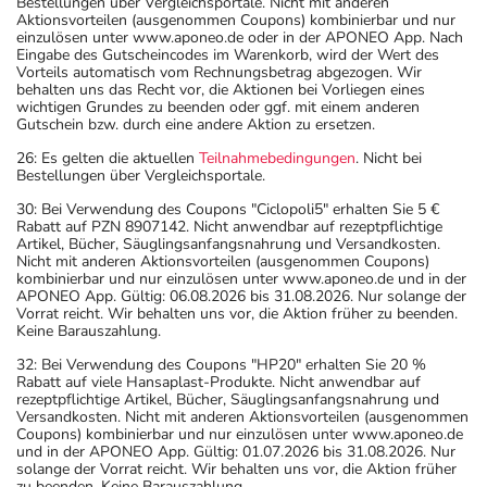
Das Arzneimittel muss im Dunkeln (z.B. im Umkarton)
Bestellungen über Vergleichsportale. Nicht mit anderen
Aktionsvorteilen (ausgenommen Coupons) kombinierbar und nur
aufbewahrt werden.
einzulösen unter www.aponeo.de oder in der APONEO App. Nach
Wichtige Hinweise
Eingabe des Gutscheincodes im Warenkorb, wird der Wert des
Vorteils automatisch vom Rechnungsbetrag abgezogen. Wir
behalten uns das Recht vor, die Aktionen bei Vorliegen eines
Was sollten Sie beachten?
wichtigen Grundes zu beenden oder ggf. mit einem anderen
- Vorsicht: Das Reaktionsvermögen kann auch bei
Gutschein bzw. durch eine andere Aktion zu ersetzen.
bestimmungsgemäßem Gebrauch beeinträchtigt sein.
26: Es gelten die aktuellen
Teilnahmebedingungen
. Nicht bei
Achten Sie vor allem darauf, wenn Sie am Straßenverkehr
Bestellungen über Vergleichsportale.
teilnehmen oder Maschinen (auch im Haushalt) bedienen,
30: Bei Verwendung des Coupons "Ciclopoli5" erhalten Sie 5 €
mit denen Sie sich verletzen können.
Rabatt auf PZN 8907142. Nicht anwendbar auf rezeptpflichtige
Artikel, Bücher, Säuglingsanfangsnahrung und Versandkosten.
- Vorsicht: Vermeiden Sie die Einnahme von Alkohol.
Nicht mit anderen Aktionsvorteilen (ausgenommen Coupons)
- Durch plötzliches Absetzen können Probleme oder
kombinierbar und nur einzulösen unter www.aponeo.de und in der
APONEO App. Gültig: 06.08.2026 bis 31.08.2026. Nur solange der
Beschwerden auftreten. Deshalb sollte die Behandlung
Vorrat reicht. Wir behalten uns vor, die Aktion früher zu beenden.
langsam, das heißt mit einem schrittweisen
Keine Barauszahlung.
Ausschleichen der Dosis, beendet werden. Lassen Sie
32: Bei Verwendung des Coupons "HP20" erhalten Sie 20 %
sich dazu am besten von Ihrem Arzt oder Apotheker
Rabatt auf viele Hansaplast-Produkte. Nicht anwendbar auf
rezeptpflichtige Artikel, Bücher, Säuglingsanfangsnahrung und
beraten.
Versandkosten. Nicht mit anderen Aktionsvorteilen (ausgenommen
- Vorsicht bei Allergie gegen Polyethylenglykol(PEG)-
Coupons) kombinierbar und nur einzulösen unter www.aponeo.de
und in der APONEO App. Gültig: 01.07.2026 bis 31.08.2026. Nur
haltige Stoffe!
solange der Vorrat reicht. Wir behalten uns vor, die Aktion früher
zu beenden. Keine Barauszahlung.