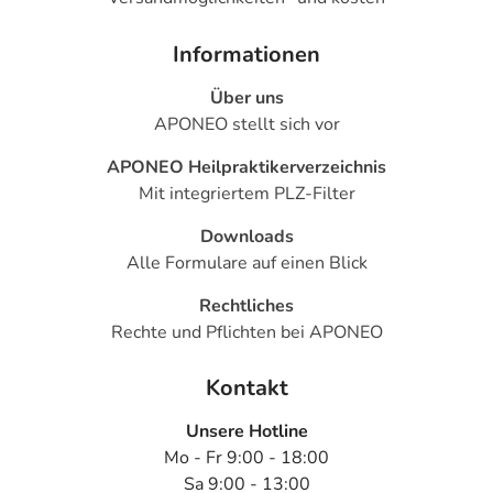
Zittern, evtl. Fallneigung
- Missempfindungen
Informationen
- Verminderte Berührungsempfindlichkeit
Über uns
- Halluzinationen
APONEO stellt sich vor
- Sonderbare (paradoxe) Reaktionen, wie:
- Euphorie
APONEO Heilpraktikerverzeichnis
- Manie
Mit integriertem PLZ-Filter
- Depressionen
- Selbstmordgedanken
Downloads
- Angstzustände
Alle Formulare auf einen Blick
- Unruhe
Rechtliches
- Schwitzen
Rechte und Pflichten bei APONEO
- Hitzewallungen
- Tinnitus (Ohrgeräusche)
Kontakt
- Sehstörungen, wie:
- Verschwommenes Sehen (Weitstellung der Pupille)
Unsere Hotline
- Überempfindlichkeitsreaktionen der Haut, wie:
Mo - Fr 9:00 - 18:00
- Juckreiz
Sa 9:00 - 13:00