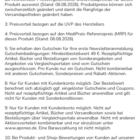
Panikzustände,
Erwachsene
1/2 Tablette
1-mal täglich
Produkt ausweist (Stand: 06.08.2026). Produktpreise können sich
zwischenzeitlich geändert und damit die Rangfolge der
Angststörung, bei
Versandapotheken geändert haben.
sozialen Kontakten
und Angststörung,
3: Preisvorteil bezogen auf die UVP des Herstellers
nach belastenden
4: Preisvorteil bezogen auf den MediPreis-Referenzpreis (MRP) für
Erfahrungen -
dieses Produkt (Stand: 06.08.2026).
Behandlungsbeginn:
5: Sie erhalten den Gutschein für Ihre erste Newsletteranmeldung.
Gutscheinbedingungen: Mindestbestellwert 49 €. Rezeptpflichtige
Panikzustände,
Erwachsene
1 Tablette
1-mal täglich
Artikel, Bücher und Bestellungen von Sonderangeboten und
Angststörung, bei
Angeboten via Vergleichsportalen sind vom Gutschein
sozialen Kontakten
ausgeschlossen. Pro Kunde nur ein Gutschein. Nicht kombinierbar
mit anderen Gutscheinen, Sonderpreisen und Rabatt-Aktionen.
und Angststörung,
nach belastenden
8: Nur für Kunden mit Kundenkonto möglich. Der Bestellwert
Erfahrungen - bei
berechnet sich abzüglich ggf. eingelöster Gutscheine und Coupons.
Nicht auf rezeptpflichtige Artikel und Bücher anwendbar und gilt
schweren Formen:
nicht für Kunden mit Sonderkonditionen.
9: Nur für Kunden mit Kundenkonto möglich. Nicht auf
rezeptpflichtige Artikel, Bücher und Versandkosten sowie bei
Anwendungshinweise
Bestellungen über Vergleichsportale anwendbar. Nicht mit anderen
Aktionsvorteilen kombinierbar und nur einzulösen unter
Die Gesamtdosis sollte nicht ohne Rücksprache mit
www.aponeo.de. Eine Barauszahlung ist nicht möglich.
einem Arzt oder Apotheker überschritten werden.
10: Bei Produkt- und Shop-Bewertungen von Kunden auf unseren