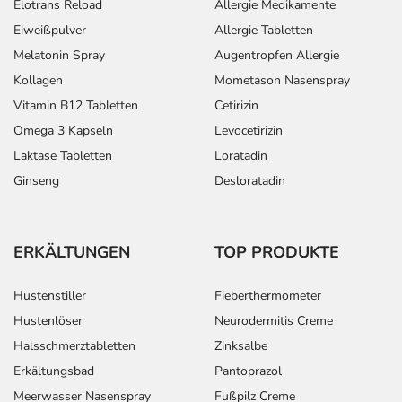
Elotrans Reload
Allergie Medikamente
- Leukopenie (Verminderung der Anzahl der weißen
Blutkörperchen)
Eiweißpulver
Allergie Tabletten
- Eosinophilie (erhöhte Anzahl an bestimmten weißen
Melatonin Spray
Augentropfen Allergie
Blutkörperchen)
Kollagen
Mometason Nasenspray
- Thrombozytopenie (Verminderung der Anzahl der
Vitamin B12 Tabletten
Cetirizin
Blutplättchen)
Omega 3 Kapseln
Levocetirizin
- Gelenkschmerzen
Laktase Tabletten
Loratadin
- Fieber
- Lymphknotenschwellungen
Ginseng
Desloratadin
Bemerken Sie eine Befindlichkeitsstörung oder
Veränderung während der Behandlung, wenden Sie sich
ERKÄLTUNGEN
TOP PRODUKTE
an Ihren Arzt oder Apotheker.
Hustenstiller
Fieberthermometer
Für die Information an dieser Stelle werden vor allem
Hustenlöser
Neurodermitis Creme
Nebenwirkungen berücksichtigt, die bei mindestens
Halsschmerztabletten
Zinksalbe
einem von 1.000 behandelten Patienten auftreten.
Erkältungsbad
Pantoprazol
Dosierung
Meerwasser Nasenspray
Fußpilz Creme