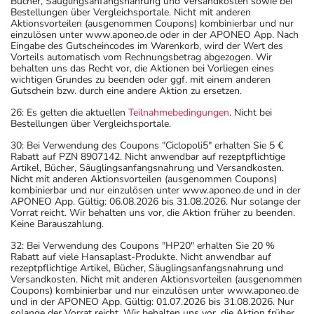
Bücher, Säuglingsanfangsnahrung und Versandkosten sowie bei
Arzneimittel, die Sie selbst kaufen, nur gelegentlich
Bestellungen über Vergleichsportale. Nicht mit anderen
Aktionsvorteilen (ausgenommen Coupons) kombinierbar und nur
anwenden oder deren Anwendung schon einige Zeit
einzulösen unter www.aponeo.de oder in der APONEO App. Nach
zurückliegt.
Eingabe des Gutscheincodes im Warenkorb, wird der Wert des
Vorteils automatisch vom Rechnungsbetrag abgezogen. Wir
- Auf Grapefruit sowie Grapefruit-Zubereitungen soll
behalten uns das Recht vor, die Aktionen bei Vorliegen eines
während der Behandlung mit dem Medikament
wichtigen Grundes zu beenden oder ggf. mit einem anderen
Gutschein bzw. durch eine andere Aktion zu ersetzen.
vollständig verzichtet werden.
26: Es gelten die aktuellen
Teilnahmebedingungen
. Nicht bei
Bitte verwenden Sie dieses Arzneimittel nicht mehr nach
Bestellungen über Vergleichsportale.
dem auf der Packung oder der Umverpackung
30: Bei Verwendung des Coupons "Ciclopoli5" erhalten Sie 5 €
angegebenen Verfallsdatum. Das Verfallsdatum bezieht
Rabatt auf PZN 8907142. Nicht anwendbar auf rezeptpflichtige
sich auf den letzten Tag des angegebenen Monats.
Artikel, Bücher, Säuglingsanfangsnahrung und Versandkosten.
Nicht mit anderen Aktionsvorteilen (ausgenommen Coupons)
kombinierbar und nur einzulösen unter www.aponeo.de und in der
APONEO App. Gültig: 06.08.2026 bis 31.08.2026. Nur solange der
Vorrat reicht. Wir behalten uns vor, die Aktion früher zu beenden.
Keine Barauszahlung.
32: Bei Verwendung des Coupons "HP20" erhalten Sie 20 %
Rabatt auf viele Hansaplast-Produkte. Nicht anwendbar auf
rezeptpflichtige Artikel, Bücher, Säuglingsanfangsnahrung und
Versandkosten. Nicht mit anderen Aktionsvorteilen (ausgenommen
Coupons) kombinierbar und nur einzulösen unter www.aponeo.de
und in der APONEO App. Gültig: 01.07.2026 bis 31.08.2026. Nur
solange der Vorrat reicht. Wir behalten uns vor, die Aktion früher