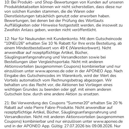
10: Bei Produkt- und Shop-Bewertungen von Kunden auf unseren
Produktdetailseiten können wir nicht sicherstellen, dass diese nur
Das Arzneimittel muss vor Hitze geschützt aufbewahrt
von solchen Kunden stammen, die die Waren oder
Dienstleistungen tatsächlich genutzt oder erworben haben.
werden.
Bewertungen, bei denen bei der Prüfung des Wortlauts
Wichtige Hinweise
Auffälligkeiten oder Hinweise festgestellt werden, die insoweit zu
Zweifeln Anlass geben, werden nicht veröffentlicht.
Was sollten Sie beachten?
12: Nur für Neukunden mit Kundenkonto. Mit dem Gutscheincode
- Vorsicht: Das Reaktionsvermögen kann auch bei
"10NEU26" erhalten Sie 10 % Rabatt für Ihre erste Bestellung, ab
einem Mindestbestellwert von 49 € (Warenkorbwert). Nicht
bestimmungsgemäßem Gebrauch beeinträchtigt sein.
anwendbar auf rezeptpflichtige Artikel, Bücher,
Achten Sie vor allem darauf, wenn Sie am Straßenverkehr
Säuglingsanfangsnahrung und Versandkosten sowie bei
Bestellungen über Vergleichsportale. Nicht mit anderen
teilnehmen oder Maschinen (auch im Haushalt) bedienen,
Aktionsvorteilen (ausgenommen Coupons) kombinierbar und nur
mit denen Sie sich verletzen können.
einzulösen unter www.aponeo.de oder in der APONEO App. Nach
Eingabe des Gutscheincodes im Warenkorb, wird der Wert des
- Vorsicht: Vermeiden Sie die Einnahme von Alkohol.
Vorteils automatisch vom Rechnungsbetrag abgezogen. Wir
- Die Wirkung der Anti-Baby-Pille kann durch das
behalten uns das Recht vor, die Aktionen bei Vorliegen eines
wichtigen Grundes zu beenden oder ggf. mit einem anderen
Arzneimittel beeinträchtigt werden. Für die Dauer der
Gutschein bzw. durch eine andere Aktion zu ersetzen.
Einnahme sollten Sie deshalb zusätzliche Maßnahmen zur
21: Bei Verwendung des Coupons "Summer20" erhalten Sie 20 %
Empfängnisverhütung treffen.
Rabatt auf viele Pierre Fabre-Produkte. Nicht anwendbar auf
- Vermeiden Sie übermäßige UV-Strahlung, z.B. in
rezeptpflichtige Artikel, Bücher, Säuglingsanfangsnahrung und
Versandkosten. Nicht mit anderen Aktionsvorteilen (ausgenommen
Solarien oder bei ausgedehnten Sonnenbädern, weil die
Coupons) kombinierbar und nur einzulösen unter www.aponeo.de
Haut während der Anwendung des Arzneimittels
und in der APONEO App. Gültig: 27.07.2026 bis 09.08.2026. Nur