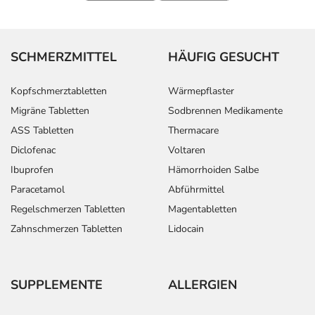
- Entzündung der Blutgefäße
- Pulserniedrigung
- Herzrhythmusstörungen
- AV-Block (gestörter Herzschlag bei der Überleitung
SCHMERZMITTEL
HÄUFIG GESUCHT
vom Vorhof zur Kammer)
- Nierenfunktionsstörungen, wie:
Kopfschmerztabletten
Wärmepflaster
- Eiweißverlust über die Niere (Eiweiß im Urin)
Migräne Tabletten
Sodbrennen Medikamente
- Ausscheidung von Blutbestandteilen mit dem Urin
ASS Tabletten
Thermacare
- Verminderte Urinproduktion
Diclofenac
Voltaren
- Störungen des Salzhaushaltes, wie:
- Natriummangel
Ibuprofen
Hämorrhoiden Salbe
- Wassereinlagerungen (Ödeme)
Paracetamol
Abführmittel
- Leberfunktionsstörungen
Regelschmerzen Tabletten
Magentabletten
- Lebervergrößerung
Zahnschmerzen Tabletten
Lidocain
- Veränderung der Leberwerte
- Milzvergrößerung
- Veränderung des Blutbildes, wie:
SUPPLEMENTE
ALLERGIEN
- Leukozytose (erhöhte Anzahl an weißen
Blutkörperchen)