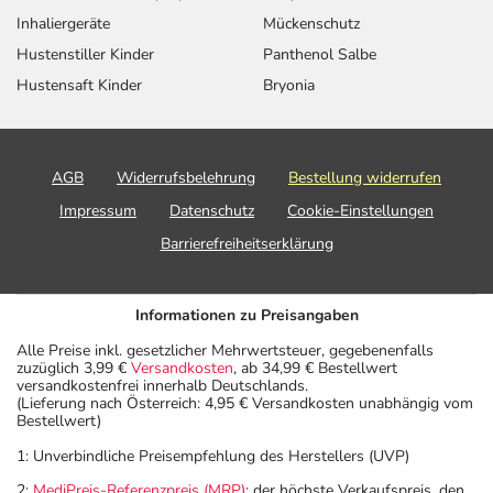
Anwendungshinweise
Inhaliergeräte
Mückenschutz
Hustenstiller Kinder
Panthenol Salbe
Art der Anwendung?
Hustensaft Kinder
Bryonia
Nehmen Sie das Arzneimittel mit Flüssigkeit (z.B. 1 Glas
Wasser) ein.
Dauer der Anwendung?
AGB
Widerrufsbelehrung
Bestellung widerrufen
Die Anwendungsdauer richtet sich nach Art der
Impressum
Datenschutz
Cookie-Einstellungen
Beschwerde und/oder Dauer der Erkrankung und wird
Barrierefreiheitserklärung
deshalb nur von Ihrem Arzt bestimmt.
Überdosierung?
Informationen zu Preisangaben
Es kann zu einer Vielzahl von
Alle Preise inkl. gesetzlicher Mehrwertsteuer, gegebenenfalls
Überdosierungserscheinungen kommen, unter anderem
zuzüglich 3,99 €
Versandkosten
, ab 34,99 € Bestellwert
zu Schwindel, Koordinationsstörungen, Benommenheit,
versandkostenfrei innerhalb Deutschlands.
(Lieferung nach Österreich: 4,95 € Versandkosten unabhängig vom
Übelkeit, Erbrechen, Unruhe und Verwirrtheit. Setzen Sie
Bestellwert)
sich bei dem Verdacht auf eine Überdosierung umgehend
1: Unverbindliche Preisempfehlung des Herstellers (UVP)
mit einem Arzt in Verbindung.
2:
MediPreis-Referenzpreis (MRP)
: der höchste Verkaufspreis, den