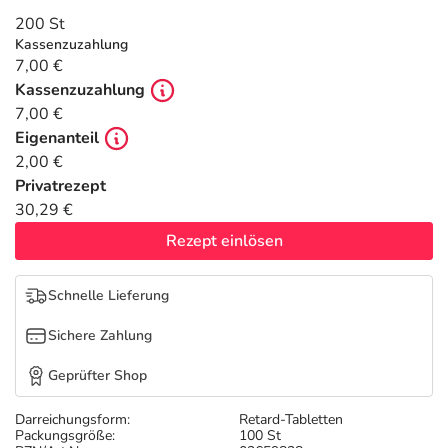
Refluthin, Lasea & Carmenthin Deals
Sport & Fitness
Täglich gut versorgt
200 St
Kassenzuzahlung
Salus Deals
Tierapotheke
7,00 €
Kassenzuzahlung
7,00 €
Vitamine & Mineralstoffe
Eigenanteil
2,00 €
Marken
Privatrezept
30,29 €
Rezept einlösen
Schnelle Lieferung
Sichere Zahlung
Geprüfter Shop
Darreichungsform:
Retard-Tabletten
Packungsgröße:
100 St