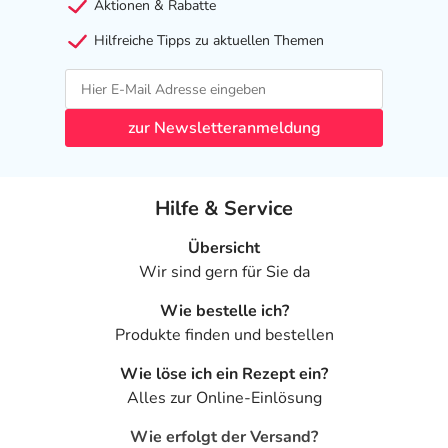
Aktionen & Rabatte
Anwendungsgebieten eingesetzt werden. Fragen Sie
hierzu Ihren Arzt oder Apotheker.
Hilfreiche Tipps zu aktuellen Themen
Was ist mit Schwangerschaft und Stillzeit?
- Schwangerschaft: Wenden Sie sich an Ihren Arzt. Es
zur Newsletteranmeldung
spielen verschiedene Überlegungen eine Rolle, ob und
wie das Arzneimittel in der Schwangerschaft angewendet
werden kann.
Hilfe & Service
- Stillzeit: Wenden Sie sich an Ihren Arzt oder Apotheker.
Er wird Ihre besondere Ausgangslage prüfen und Sie
Übersicht
entsprechend beraten, ob und wie Sie mit dem Stillen
Wir sind gern für Sie da
weitermachen können.
Wie bestelle ich?
Ist Ihnen das Arzneimittel trotz einer Gegenanzeige
Produkte finden und bestellen
verordnet worden, sprechen Sie mit Ihrem Arzt oder
Wie löse ich ein Rezept ein?
Apotheker. Der therapeutische Nutzen kann höher sein,
Alles zur Online-Einlösung
als das Risiko, das die Anwendung bei einer
Gegenanzeige in sich birgt.
Wie erfolgt der Versand?