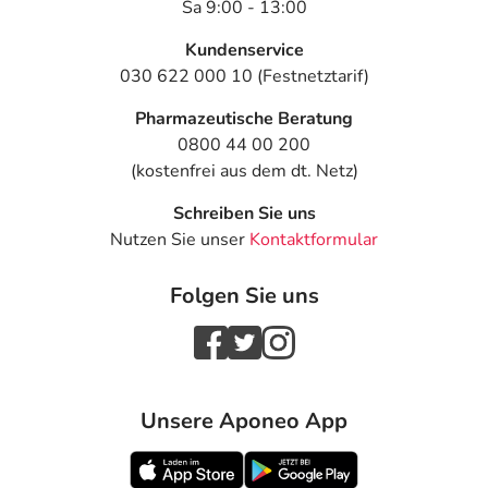
Sa 9:00 - 13:00
- Flatterndes Muskelzittern
- Muskelzuckungen
Kundenservice
- Bewegungsstörungen
030 622 000 10 (Festnetztarif)
- Selbstmordgedanken
Pharmazeutische Beratung
- Sehstörungen, wie:
0800 44 00 200
- Augenzittern
(kostenfrei aus dem dt. Netz)
- Doppeltsehen
- Störung der Nah- und Ferneinstellung des Auges
Schreiben Sie uns
(Akkommodation)
Nutzen Sie unser
Kontaktformular
- Überempfindlichkeitsreaktionen der Haut, wie:
- Juckreiz
Folgen Sie uns
- Nesselausschlag
- Hautausschlag
- Haarausfall
- Schwitzen
- Akne
Unsere Aponeo App
- Haarwuchs, verstärkter
- Veränderung der Hautfarbe