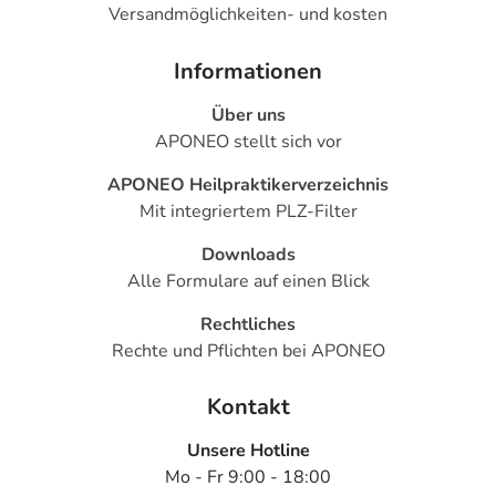
Versandmöglichkeiten- und kosten
Nebenwirkungen
Welche unerwünschten Wirkungen können auftreten?
Informationen
Über uns
- Magen-Darm-Beschwerden, wie:
APONEO stellt sich vor
- Übelkeit
- Erbrechen
APONEO Heilpraktikerverzeichnis
- Appetitlosigkeit
Mit integriertem PLZ-Filter
- Gewichtszunahme
- Mundtrockenheit
Downloads
- Kopfschmerzen
Alle Formulare auf einen Blick
- Schwindel
Rechtliches
- Benommenheit
Rechte und Pflichten bei APONEO
- Schläfrigkeit
- Sedierung
Kontakt
- Koordinationsstörung
- Unruhe
Unsere Hotline
- Verwirrtheit
Mo - Fr 9:00 - 18:00
- Unwillkürliche Bewegungen, wie: