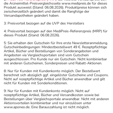
die Arzneimittel-Preisvergleichsseite www.medipreis.de für dieses
Einnahme vergessen?
Produkt ausweist (Stand: 06.08.2026). Produktpreise können sich
Setzen Sie die Einnahme zum nächsten vorgeschriebenen
zwischenzeitlich geändert und damit die Rangfolge der
Versandapotheken geändert haben.
Zeitpunkt ganz normal (also nicht mit der doppelten
Menge) fort.
3: Preisvorteil bezogen auf die UVP des Herstellers
4: Preisvorteil bezogen auf den MediPreis-Referenzpreis (MRP) für
dieses Produkt (Stand: 06.08.2026).
Generell gilt: Achten Sie vor allem bei Säuglingen,
Kleinkindern und älteren Menschen auf eine
5: Sie erhalten den Gutschein für Ihre erste Newsletteranmeldung.
Gutscheinbedingungen: Mindestbestellwert 49 €. Rezeptpflichtige
gewissenhafte Dosierung. Im Zweifelsfalle fragen Sie
Artikel, Bücher und Bestellungen von Sonderangeboten und
Ihren Arzt oder Apotheker nach etwaigen Auswirkungen
Angeboten via Vergleichsportalen sind vom Gutschein
ausgeschlossen. Pro Kunde nur ein Gutschein. Nicht kombinierbar
oder Vorsichtsmaßnahmen.
mit anderen Gutscheinen, Sonderpreisen und Rabatt-Aktionen.
8: Nur für Kunden mit Kundenkonto möglich. Der Bestellwert
Eine vom Arzt verordnete Dosierung kann von den
berechnet sich abzüglich ggf. eingelöster Gutscheine und Coupons.
Angaben der Packungsbeilage abweichen. Da der Arzt sie
Nicht auf rezeptpflichtige Artikel und Bücher anwendbar und gilt
nicht für Kunden mit Sonderkonditionen.
individuell abstimmt, sollten Sie das Arzneimittel daher
nach seinen Anweisungen anwenden.
9: Nur für Kunden mit Kundenkonto möglich. Nicht auf
rezeptpflichtige Artikel, Bücher und Versandkosten sowie bei
Bestellungen über Vergleichsportale anwendbar. Nicht mit anderen
Aufbewahrung
Aktionsvorteilen kombinierbar und nur einzulösen unter
www.aponeo.de. Eine Barauszahlung ist nicht möglich.
Aufbewahrung