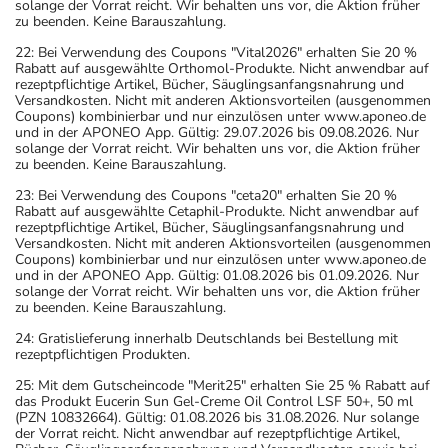
solange der Vorrat reicht. Wir behalten uns vor, die Aktion früher
empfindlicher reagiert.
zu beenden. Keine Barauszahlung.
- Bei Frauen im gebärfähigen Alter sind während und
22: Bei Verwendung des Coupons "Vital2026" erhalten Sie 20 %
unter Umständen auch eine Zeit lang nach der Therapie
Rabatt auf ausgewählte Orthomol-Produkte. Nicht anwendbar auf
wirksame Verhütungsmethoden erforderlich. Sprechen
rezeptpflichtige Artikel, Bücher, Säuglingsanfangsnahrung und
Versandkosten. Nicht mit anderen Aktionsvorteilen (ausgenommen
Sie hierzu Ihren Arzt oder Apotheker an.
Coupons) kombinierbar und nur einzulösen unter www.aponeo.de
- Durch plötzliches Absetzen können Probleme oder
und in der APONEO App. Gültig: 29.07.2026 bis 09.08.2026. Nur
solange der Vorrat reicht. Wir behalten uns vor, die Aktion früher
Beschwerden auftreten. Deshalb sollte die Behandlung
zu beenden. Keine Barauszahlung.
langsam, das heißt mit einem schrittweisen
23: Bei Verwendung des Coupons "ceta20" erhalten Sie 20 %
Ausschleichen der Dosis, beendet werden. Lassen Sie
Rabatt auf ausgewählte Cetaphil-Produkte. Nicht anwendbar auf
sich dazu am besten von Ihrem Arzt oder Apotheker
rezeptpflichtige Artikel, Bücher, Säuglingsanfangsnahrung und
Versandkosten. Nicht mit anderen Aktionsvorteilen (ausgenommen
beraten.
Coupons) kombinierbar und nur einzulösen unter www.aponeo.de
- Vor Beginn der Behandlung sollte ein
und in der APONEO App. Gültig: 01.08.2026 bis 01.09.2026. Nur
solange der Vorrat reicht. Wir behalten uns vor, die Aktion früher
Schwangerschaftstest durchgeführt werden.
zu beenden. Keine Barauszahlung.
- Vorsicht bei Allergie gegen Carbamazepin!
24: Gratislieferung innerhalb Deutschlands bei Bestellung mit
- Es kann Arzneimittel geben, mit denen
rezeptpflichtigen Produkten.
Wechselwirkungen auftreten. Sie sollten deswegen
25: Mit dem Gutscheincode "Merit25" erhalten Sie 25 % Rabatt auf
generell vor der Behandlung mit einem neuen
das Produkt Eucerin Sun Gel-Creme Oil Control LSF 50+, 50 ml
Arzneimittel jedes andere, das Sie bereits anwenden,
(PZN 10832664). Gültig: 01.08.2026 bis 31.08.2026. Nur solange
der Vorrat reicht. Nicht anwendbar auf rezeptpflichtige Artikel,
dem Arzt oder Apotheker angeben. Das gilt auch für